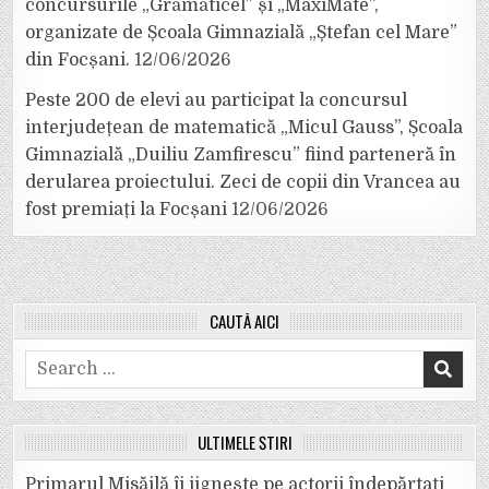
concursurile „Grămăticel” și „MaxiMate”,
organizate de Școala Gimnazială „Ștefan cel Mare”
din Focșani.
12/06/2026
Peste 200 de elevi au participat la concursul
interjudețean de matematică „Micul Gauss”, Școala
Gimnazială „Duiliu Zamfirescu” fiind parteneră în
derularea proiectului. Zeci de copii din Vrancea au
fost premiați la Focșani
12/06/2026
CAUTĂ AICI
Search
for:
ULTIMELE ȘTIRI
Primarul Misăilă îi jignește pe actorii îndepărtați