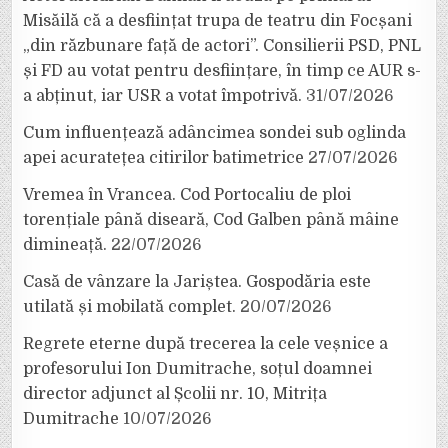
Misăilă că a desființat trupa de teatru din Focșani
„din răzbunare față de actori”. Consilierii PSD, PNL
și FD au votat pentru desființare, în timp ce AUR s-
a abținut, iar USR a votat împotrivă.
31/07/2026
Cum influențează adâncimea sondei sub oglinda
apei acuratețea citirilor batimetrice
27/07/2026
Vremea în Vrancea. Cod Portocaliu de ploi
torențiale până diseară, Cod Galben până mâine
dimineață.
22/07/2026
Casă de vânzare la Jariștea. Gospodăria este
utilată și mobilată complet.
20/07/2026
Regrete eterne după trecerea la cele veșnice a
profesorului Ion Dumitrache, soțul doamnei
director adjunct al Școlii nr. 10, Mitrița
Dumitrache
10/07/2026