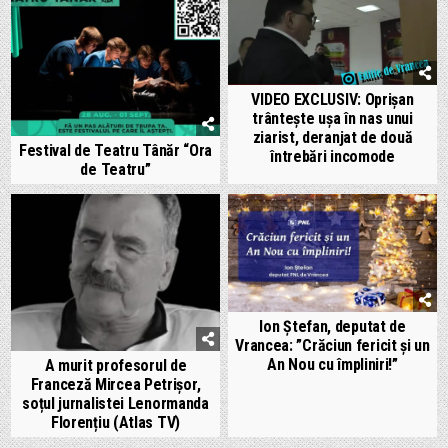
VIDEO EXCLUSIV: Oprișan
trântește ușa în nas unui
ziarist, deranjat de două
Festival de Teatru Tânăr “Ora
întrebări incomode
de Teatru”
Ion Ștefan, deputat de
Vrancea: ”Crăciun fericit și un
An Nou cu împliniri!”
A murit profesorul de
Franceză Mircea Petrișor,
soțul jurnalistei Lenormanda
Florențiu (Atlas TV)