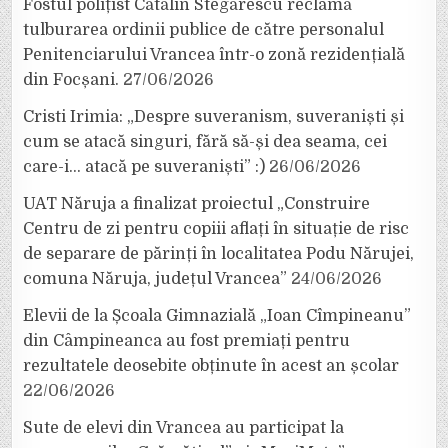
Fostul polițist Cătălin Stegărescu reclamă
tulburarea ordinii publice de către personalul
Penitenciarului Vrancea într-o zonă rezidențială
din Focșani.
27/06/2026
Cristi Irimia: „Despre suveranism, suveraniști și
cum se atacă singuri, fără să-și dea seama, cei
care-i… atacă pe suveraniști” :)
26/06/2026
UAT Năruja a finalizat proiectul „Construire
Centru de zi pentru copiii aflați în situație de risc
de separare de părinți în localitatea Podu Nărujei,
comuna Năruja, județul Vrancea”
24/06/2026
Elevii de la Școala Gimnazială „Ioan Cîmpineanu”
din Câmpineanca au fost premiați pentru
rezultatele deosebite obținute în acest an școlar
22/06/2026
Sute de elevi din Vrancea au participat la