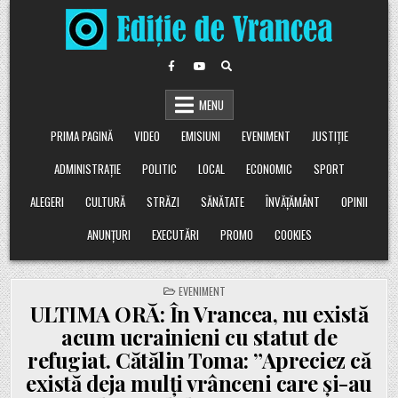
Skip
to
content
MENU
PRIMA PAGINĂ
VIDEO
EMISIUNI
EVENIMENT
JUSTIȚIE
ADMINISTRAȚIE
POLITIC
LOCAL
ECONOMIC
SPORT
ALEGERI
CULTURĂ
STRĂZI
SĂNĂTATE
ÎNVĂȚĂMÂNT
OPINII
ANUNȚURI
EXECUTĂRI
PROMO
COOKIES
POSTED
EVENIMENT
IN
ULTIMA ORĂ: În Vrancea, nu există
acum ucrainieni cu statut de
refugiat. Cătălin Toma: ”Apreciez că
există deja mulți vrânceni care și-au