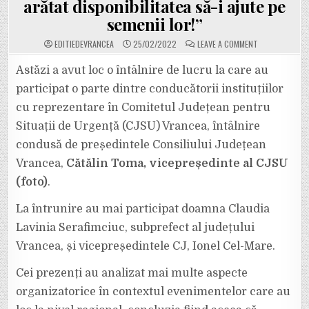
arătat disponibilitatea să-i ajute pe
semenii lor!”
ON
EDITIEDEVRANCEA
25/02/2022
LEAVE A COMMENT
ULTIMA
ORĂ:
ÎN
Astăzi a avut loc o întâlnire de lucru la care au
VRANCEA,
NU
participat o parte dintre conducătorii instituțiilor
EXISTĂ
ACUM
cu reprezentare în Comitetul Județean pentru
UCRAINIENI
CU
Situații de Urgență (CJSU) Vrancea, întâlnire
STATUT
DE
REFUGIAT.
condusă de președintele Consiliului Județean
CĂTĂLIN
TOMA:
Vrancea,
Cătălin Toma, vicepreședinte al CJSU
”APRECIEZ
CĂ
(foto)
.
EXISTĂ
DEJA
MULȚI
La întrunire au mai participat doamna Claudia
VRÂNCENI
CARE
ȘI-
Lavinia Serafimciuc, subprefect al județului
AU
ARĂTAT
Vrancea, și vicepreședintele CJ, Ionel Cel-Mare.
DISPONIBILITA
SĂ-
I
Cei prezenți au analizat mai multe aspecte
AJUTE
PE
organizatorice în contextul evenimentelor care au
SEMENII
LOR!”