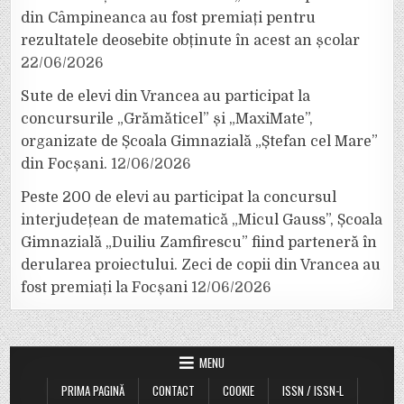
din Câmpineanca au fost premiați pentru
rezultatele deosebite obținute în acest an școlar
22/06/2026
Sute de elevi din Vrancea au participat la
concursurile „Grămăticel” și „MaxiMate”,
organizate de Școala Gimnazială „Ștefan cel Mare”
din Focșani.
12/06/2026
Peste 200 de elevi au participat la concursul
interjudețean de matematică „Micul Gauss”, Școala
Gimnazială „Duiliu Zamfirescu” fiind parteneră în
derularea proiectului. Zeci de copii din Vrancea au
fost premiați la Focșani
12/06/2026
MENU
PRIMA PAGINĂ
CONTACT
COOKIE
ISSN / ISSN-L