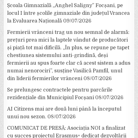
Școala Gimnazială „Anghel Saligny” Focșani, pe
locul I între școlile gimnaziale din județul Vrancea
la Evaluarea Națională
09/07/2026
Fermierii vrânceni trag un nou semnal de alarmă:
prețuri prea mici la laptele vândut de producători
și piață tot mai dificilă. „În plus, se repune pe tapet
chestiunea sistemului anti-grindină, deși
fermierii au spus foarte clar că acest sistem a adus
numai nenorociri”, susține Vasilică Pamfil, unul
din liderii fermierilor vrânceni
08/07/2026
Se prelungesc contractele pentru parcările
rezidențiale din Municipiul Focșani
08/07/2026
AI Citizens mai are două luni până la începutul
unui nou sezon.
08/07/2026
COMUNICAT DE PRESĂ: Asociația NOI a finalizat
cu succes proiectul Erasmus+ dedicat dezvoltării