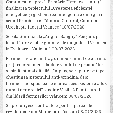
Comunicat de presă. Primăria Urechești anunță
finalizarea proiectului „Creșterea eficienței
energetice și gestionarea inteligentă a energiei în
sediul Primăriei și Căminul Cultural, Comuna
Urechești, județul Vrancea”
10/07/2026
Școala Gimnazială „Anghel Saligny” Focșani, pe
locul I între școlile gimnaziale din județul Vrancea
la Evaluarea Națională
09/07/2026
Fermierii vrânceni trag un nou semnal de alarmă:
prețuri prea mici la laptele vândut de producători
și piață tot mai dificilă. „În plus, se repune pe tapet
chestiunea sistemului anti-grindină, deși
fermierii au spus foarte clar că acest sistem a adus
numai nenorociri”, susține Vasilică Pamfil, unul
din liderii fermierilor vrânceni
08/07/2026
Se prelungesc contractele pentru parcările
rezidențiale din Municipiul Focșani
08/07/2026