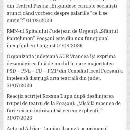
din Teatrul Pastia: „Ei gândesc ca niște socialiști
atunci când vorbesc despre salariile ”ce li se
cuvin”!”
01/08/2026
RMN-ul Spitalului Județean de Urgență „Sfântul
Pantelimon” Focșani este din nou funcțional
începând cu 1 august
01/08/2026
Organizația județeană AUR Vrancea își exprimă
dezamăgirea față de modul în care majoritatea
PSD – PNL – FD – PMP din Consiliul local Focșani a
înțeles să distrugă arta teatrală din județ.
31/07/2026
Reacția actriței Roxana Lupu după desființarea
trupei de teatru de la Focșani: „Misăilă mocnea de
furie că am îndrăznit să cerem explicații!”
31/07/2026
Actorul Adrian Damian îl acuză pe primarul