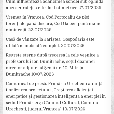
Cum influențează adâncimea sondei sub oglinda
apei acuratețea citirilor batimetrice
27/07/2026
Vremea în Vrancea. Cod Portocaliu de ploi
torențiale până diseară, Cod Galben până mâine
dimineață.
22/07/2026
Casă de vânzare la Jariștea. Gospodăria este
utilată și mobilată complet.
20/07/2026
Regrete eterne după trecerea la cele veșnice a
profesorului Ion Dumitrache, soțul doamnei
director adjunct al Școlii nr. 10, Mitrița
Dumitrache
10/07/2026
Comunicat de presă. Primăria Urechești anunță
finalizarea proiectului „Creșterea eficienței
energetice și gestionarea inteligentă a energiei în
sediul Primăriei și Căminul Cultural, Comuna
Urechești, județul Vrancea”
10/07/2026