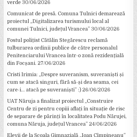
verde
30/06/2026
Comunicat de presă. Comuna Tulnici demarează
proiectul „Digitalizarea turismului local al
comunei Tulnici, județul Vrancea”
30/06/2026
Fostul polițist Cătălin Stegărescu reclamă
tulburarea ordinii publice de către personalul
Penitenciarului Vrancea într-o zonă rezidențială
din Focșani.
27/06/2026
Cristi Irimia: „Despre suveranism, suveraniști și
cum se atacă singuri, fără să-și dea seama, cei
care-i… atacă pe suveraniști” :)
26/06/2026
UAT Năruja a finalizat proiectul „Construire
Centru de zi pentru copiii aflați în situație de risc
de separare de părinți în localitatea Podu Nărujei,
comuna Năruja, județul Vrancea”
24/06/2026
Elevii de la Școala Gimnazială „Ioan Cîmpineanu”