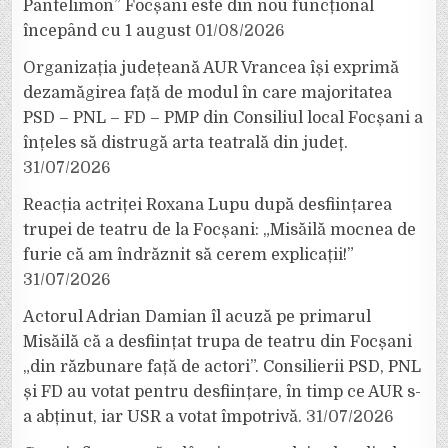
Pantelimon” Focșani este din nou funcțional
începând cu 1 august
01/08/2026
Organizația județeană AUR Vrancea își exprimă
dezamăgirea față de modul în care majoritatea
PSD – PNL – FD – PMP din Consiliul local Focșani a
înțeles să distrugă arta teatrală din județ.
31/07/2026
Reacția actriței Roxana Lupu după desființarea
trupei de teatru de la Focșani: „Misăilă mocnea de
furie că am îndrăznit să cerem explicații!”
31/07/2026
Actorul Adrian Damian îl acuză pe primarul
Misăilă că a desființat trupa de teatru din Focșani
„din răzbunare față de actori”. Consilierii PSD, PNL
și FD au votat pentru desființare, în timp ce AUR s-
a abținut, iar USR a votat împotrivă.
31/07/2026