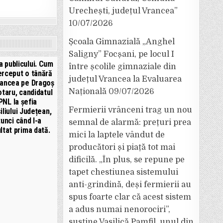
Urechești, județul Vrancea”
10/07/2026
Școala Gimnazială „Anghel
Saligny” Focșani, pe locul I
 publicului. Cum
între școlile gimnaziale din
erceput o tânără
județul Vrancea la Evaluarea
rancea pe Dragoș
Națională
09/07/2026
taru, candidatul
PNL la șefia
Fermierii vrânceni trag un nou
liului Județean,
tunci când l-a
semnal de alarmă: prețuri prea
ltat prima dată.
mici la laptele vândut de
producători și piață tot mai
dificilă. „În plus, se repune pe
tapet chestiunea sistemului
anti-grindină, deși fermierii au
spus foarte clar că acest sistem
a adus numai nenorociri”,
susține Vasilică Pamfil, unul din