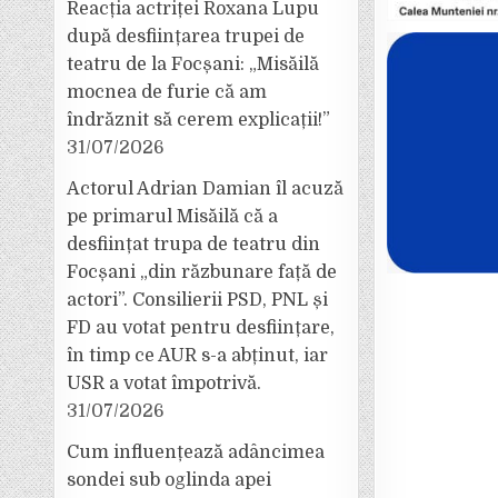
Reacția actriței Roxana Lupu
după desființarea trupei de
teatru de la Focșani: „Misăilă
mocnea de furie că am
îndrăznit să cerem explicații!”
31/07/2026
Actorul Adrian Damian îl acuză
pe primarul Misăilă că a
desființat trupa de teatru din
Focșani „din răzbunare față de
actori”. Consilierii PSD, PNL și
FD au votat pentru desființare,
în timp ce AUR s-a abținut, iar
USR a votat împotrivă.
31/07/2026
Cum influențează adâncimea
sondei sub oglinda apei