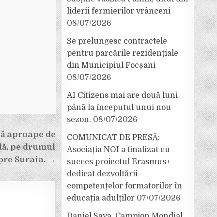
liderii fermierilor vrânceni
08/07/2026
Se prelungesc contractele
pentru parcările rezidențiale
din Municipiul Focșani
08/07/2026
AI Citizens mai are două luni
până la începutul unui nou
sezon.
08/07/2026
ă aproape de
COMUNICAT DE PRESĂ:
dă, pe drumul
Asociația NOI a finalizat cu
pre Suraia. →
succes proiectul Erasmus+
dedicat dezvoltării
competențelor formatorilor în
educația adulților
07/07/2026
Daniel Sava, Campion Mondial