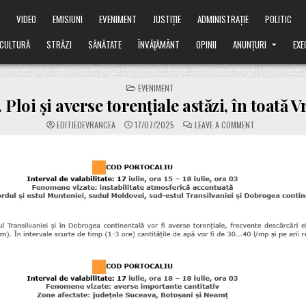
Ă
VIDEO
EMISIUNI
EVENIMENT
JUSTIȚIE
ADMINISTRAȚIE
POLITIC
CULTURĂ
STRĂZI
SĂNĂTATE
ÎNVĂȚĂMÂNT
OPINII
ANUNȚURI
EXE
POSTED
EVENIMENT
IN
. Ploi și averse torențiale astăzi, în toată 
ON
EDITIEDEVRANCEA
17/07/2025
LEAVE A COMMENT
ALERTĂ.
PLOI
ȘI
AVERSE
TORENȚIALE
ASTĂZI,
ÎN
TOATĂ
VRANCEA.