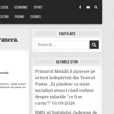
LOCAL
ECONOMIC
SPORT
CUTĂRI
PROMO
COOKIES
CAUTĂ AICI
Vrancea.
Search
for:
ULTIMELE ȘTIRI
Primarul Misăilă îi jignește pe
actorii îndepărtați din Teatrul
Pastia: „Ei gândesc ca niște
socialiști atunci când vorbesc
despre salariile ”ce li se
cuvin”!”
01/08/2026
RMN-ul Spitalului Județean de