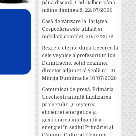
până diseară, Cod Galben până
mâine dimineață.
22/07/2026
Casă de vânzare la Jariștea.
Gospodăria este utilată și
mobilată complet.
20/07/2026
Regrete eterne după trecerea la
cele veșnice a profesorului Ion
Dumitrache, soțul doamnei
director adjunct al Școlii nr. 10,
Mitrița Dumitrache
10/07/2026
Comunicat de presă. Primăria
Urechești anunță finalizarea
proiectului „Creșterea
eficienței energetice și
gestionarea inteligentă a
energiei în sediul Primăriei și
Căminul Cultural, Comuna