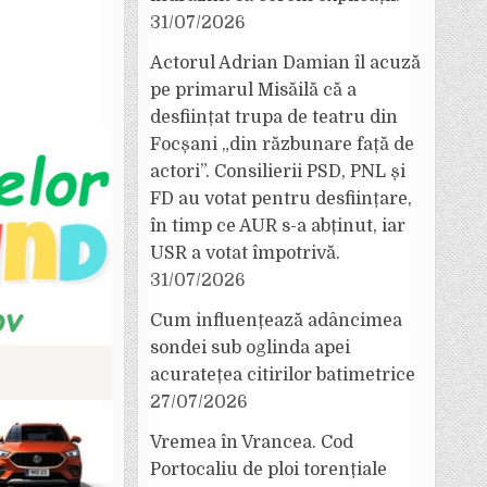
31/07/2026
Actorul Adrian Damian îl acuză
pe primarul Misăilă că a
desființat trupa de teatru din
Focșani „din răzbunare față de
actori”. Consilierii PSD, PNL și
FD au votat pentru desființare,
în timp ce AUR s-a abținut, iar
USR a votat împotrivă.
31/07/2026
Cum influențează adâncimea
sondei sub oglinda apei
acuratețea citirilor batimetrice
27/07/2026
Vremea în Vrancea. Cod
Portocaliu de ploi torențiale