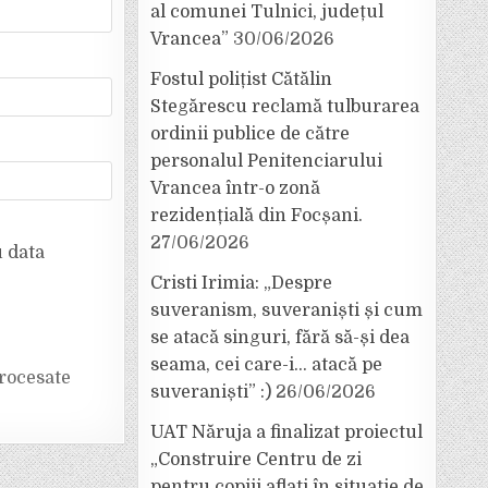
al comunei Tulnici, județul
Vrancea”
30/06/2026
Fostul polițist Cătălin
Stegărescu reclamă tulburarea
ordinii publice de către
personalul Penitenciarului
Vrancea într-o zonă
rezidențială din Focșani.
27/06/2026
u data
Cristi Irimia: „Despre
suveranism, suveraniști și cum
se atacă singuri, fără să-și dea
seama, cei care-i… atacă pe
rocesate
suveraniști” :)
26/06/2026
UAT Năruja a finalizat proiectul
„Construire Centru de zi
pentru copiii aflați în situație de