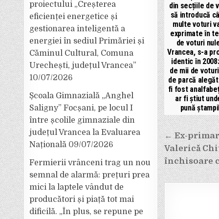
proiectului „Creșterea
din secțiile de 
să introducă c
eficienței energetice și
multe voturi va
gestionarea inteligentă a
exprimate în t
energiei în sediul Primăriei și
de voturi nule
Vrancea, s-a pr
Căminul Cultural, Comuna
identic în 2008
Urechești, județul Vrancea”
de mii de voturi
10/07/2026
de parcă alegăto
fi fost analfabeț
Școala Gimnazială „Anghel
ar fi știut un
pună ștampi
Saligny” Focșani, pe locul I
între școlile gimnaziale din
Navigar
județul Vrancea la Evaluarea
← Ex-primaru
Națională
09/07/2026
în
Valerică Chi
articole
închisoare 
Fermierii vrânceni trag un nou
semnal de alarmă: prețuri prea
mici la laptele vândut de
producători și piață tot mai
dificilă. „În plus, se repune pe