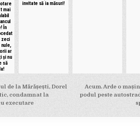
invitate să ia măsuri!
votare
ât mai
labil
eancul
! În
ocedat
: zeci
 nule,
rii ar
i și nu
de să
la!
e
l de la Mărășești, Dorel
Acum. Arde o mașin
tic, condamnat la
podul peste autostra
cu executare
s