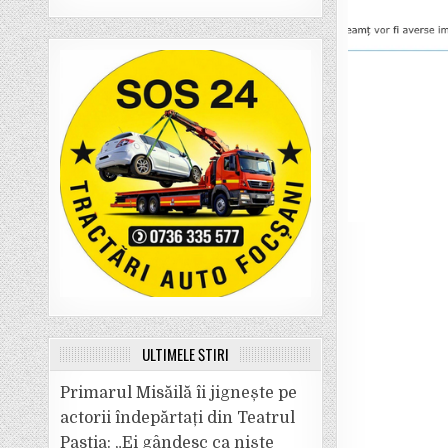
ULTIMELE ȘTIRI
Primarul Misăilă îi jignește pe
actorii îndepărtați din Teatrul
Pastia: „Ei gândesc ca niște