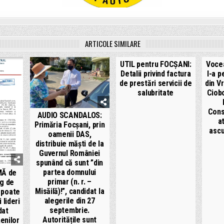
ARTICOLE SIMILARE
UTIL pentru FOCȘANI:
Vocea
Detalii privind factura
l-a p
de prestări servicii de
din V
salubritate
Ciobo
Consi
AUDIO SCANDALOS:
a
Primăria Focșani, prin
ascu
oamenii DAS,
distribuie măști de la
Guvernul României
spunând că sunt ”din
partea domnului
MĂ de
primar (n. r. –
g de
Misăilă)!”, candidat la
 poate
alegerile din 27
 lideri
septembrie.
 dat
Autoritățile sunt
enilor