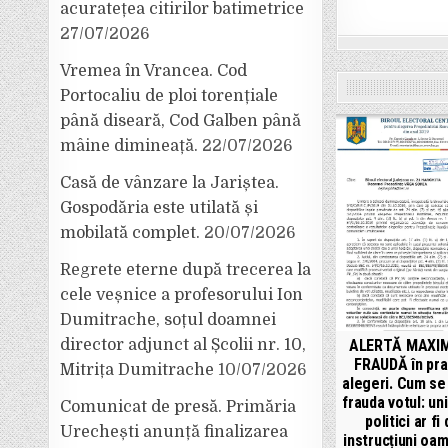
acuratețea citirilor batimetrice
27/07/2026
Vremea în Vrancea. Cod
Portocaliu de ploi torențiale
până diseară, Cod Galben până
mâine dimineață.
22/07/2026
Casă de vânzare la Jariștea.
Gospodăria este utilată și
mobilată complet.
20/07/2026
Regrete eterne după trecerea la
cele veșnice a profesorului Ion
Dumitrache, soțul doamnei
director adjunct al Școlii nr. 10,
ALERTĂ MAXI
FRAUDĂ în pra
Mitrița Dumitrache
10/07/2026
alegeri. Cum se
frauda votul: unii
Comunicat de presă. Primăria
politici ar fi
Urechești anunță finalizarea
instrucțiuni oam