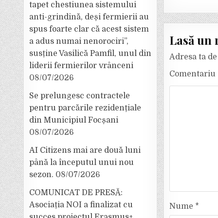
tapet chestiunea sistemului
anti-grindină, deși fermierii au
spus foarte clar că acest sistem
Lasă un 
a adus numai nenorociri”,
susține Vasilică Pamfil, unul din
Adresa ta de 
liderii fermierilor vrânceni
Comentariu
08/07/2026
Se prelungesc contractele
pentru parcările rezidențiale
din Municipiul Focșani
08/07/2026
AI Citizens mai are două luni
până la începutul unui nou
sezon.
08/07/2026
COMUNICAT DE PRESĂ:
Asociația NOI a finalizat cu
Nume
*
succes proiectul Erasmus+