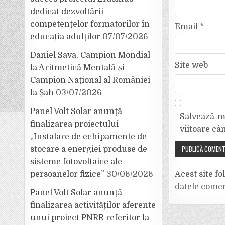
dedicat dezvoltării
competențelor formatorilor în
Email
*
educația adulților
07/07/2026
Daniel Sava, Campion Mondial
Site web
la Aritmetică Mentală și
Campion Național al României
la Șah
03/07/2026
Panel Volt Solar anunță
Salvează-mi
finalizarea proiectului
viitoare câ
„Instalare de echipamente de
stocare a energiei produse de
sisteme fotovoltaice ale
Acest site f
persoanelor fizice”
30/06/2026
datele comen
Panel Volt Solar anunță
finalizarea activităților aferente
unui proiect PNRR referitor la