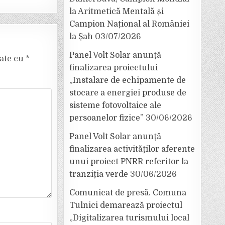
la Aritmetică Mentală și
Campion Național al României
la Șah
03/07/2026
Panel Volt Solar anunță
cate cu
*
finalizarea proiectului
„Instalare de echipamente de
stocare a energiei produse de
sisteme fotovoltaice ale
persoanelor fizice”
30/06/2026
Panel Volt Solar anunță
finalizarea activităților aferente
unui proiect PNRR referitor la
tranziția verde
30/06/2026
Comunicat de presă. Comuna
Tulnici demarează proiectul
„Digitalizarea turismului local