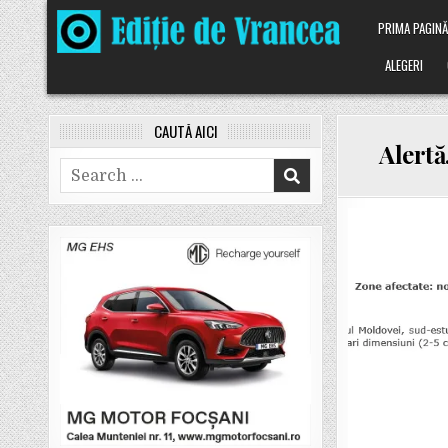
Skip
PRIMA PAGIN
to
content
ALEGERI
CAUTĂ AICI
Alertă
Search
for: