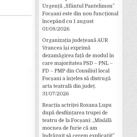
Urgență „Sfântul Pantelimon”
Focșani este din nou funcțional
începând cu 1 august
01/08/2026
Organizația județeană AUR
Vrancea își exprimă
dezamăgirea față de modul în
care majoritatea PSD – PNL –
FD – PMP din Consiliul local
Focșani a înțeles să distrugă
arta teatrală din județ.
31/07/2026
Reacția actriței Roxana Lupu
după desființarea trupei de
teatru de la Focșani: „Misăilă
mocnea de furie că am
îndrăznit să cerem explicații!”