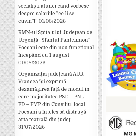
socialiști atunci când vorbesc
despre salariile ”ce li se
cuvin”!”
01/08/2026
RMN-ul Spitalului Județean de
Urgență „Sfântul Pantelimon”
Focșani este din nou funcțional
începând cu 1 august
01/08/2026
Organizația județeană AUR
Vrancea își exprimă
dezamăgirea față de modul în
care majoritatea PSD – PNL –
FD – PMP din Consiliul local
Focșani a înțeles să distrugă
arta teatrală din județ.
31/07/2026