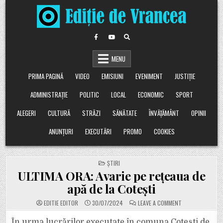
Skip
to
content
MENU
PRIMA PAGINĂ
VIDEO
EMISIUNI
EVENIMENT
JUSTIȚIE
ADMINISTRAȚIE
POLITIC
LOCAL
ECONOMIC
SPORT
ALEGERI
CULTURĂ
STRĂZI
SĂNĂTATE
ÎNVĂȚĂMÂNT
OPINII
ANUNȚURI
EXECUTĂRI
PROMO
COOKIES
POSTED
ȘTIRI
IN
ULTIMA ORA: Avarie pe rețeaua de
apă de la Coteşti
ON
EDITIE EDITOR
30/07/2024
LEAVE A COMMENT
ULTIMA
ORA:
AVARIE
În urma lucrărilor executate în comuna Cotești de