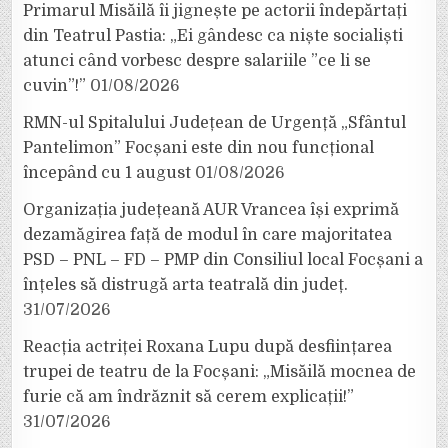
Primarul Misăilă îi jignește pe actorii îndepărtați
din Teatrul Pastia: „Ei gândesc ca niște socialiști
atunci când vorbesc despre salariile ”ce li se
cuvin”!”
01/08/2026
RMN-ul Spitalului Județean de Urgență „Sfântul
Pantelimon” Focșani este din nou funcțional
începând cu 1 august
01/08/2026
Organizația județeană AUR Vrancea își exprimă
dezamăgirea față de modul în care majoritatea
PSD – PNL – FD – PMP din Consiliul local Focșani a
înțeles să distrugă arta teatrală din județ.
31/07/2026
Reacția actriței Roxana Lupu după desființarea
trupei de teatru de la Focșani: „Misăilă mocnea de
furie că am îndrăznit să cerem explicații!”
31/07/2026