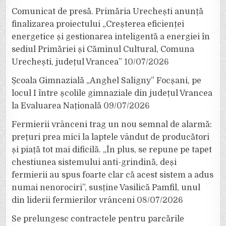
Comunicat de presă. Primăria Urechești anunță
finalizarea proiectului „Creșterea eficienței
energetice și gestionarea inteligentă a energiei în
sediul Primăriei și Căminul Cultural, Comuna
Urechești, județul Vrancea”
10/07/2026
Școala Gimnazială „Anghel Saligny” Focșani, pe
locul I între școlile gimnaziale din județul Vrancea
la Evaluarea Națională
09/07/2026
Fermierii vrânceni trag un nou semnal de alarmă:
prețuri prea mici la laptele vândut de producători
și piață tot mai dificilă. „În plus, se repune pe tapet
chestiunea sistemului anti-grindină, deși
fermierii au spus foarte clar că acest sistem a adus
numai nenorociri”, susține Vasilică Pamfil, unul
din liderii fermierilor vrânceni
08/07/2026
Se prelungesc contractele pentru parcările