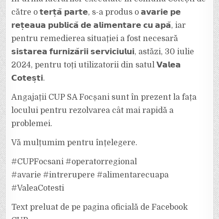
PE
REȚEAUA
către o 𝘁𝗲𝗿𝘁̦𝗮̆ 𝗽𝗮𝗿𝘁𝗲, s-a produs o 𝗮𝘃𝗮𝗿𝗶𝗲 𝗽𝗲
DE
APĂ
𝗿𝗲𝘁̦𝗲𝗮𝘂𝗮 𝗽𝘂𝗯𝗹𝗶𝗰𝗮̆ 𝗱𝗲 𝗮𝗹𝗶𝗺𝗲𝗻𝘁𝗮𝗿𝗲 𝗰𝘂 𝗮𝗽𝗮̆, iar
DE
LA
pentru remedierea situației a fost necesară
COTEŞTI
𝘀𝗶𝘀𝘁𝗮𝗿𝗲𝗮 𝗳𝘂𝗿𝗻𝗶𝘇𝗮̆𝗿𝗶𝗶 𝘀𝗲𝗿𝘃𝗶𝗰𝗶𝘂𝗹𝘂𝗶, astăzi, 30 iulie
2024, pentru toți utilizatorii din satul 𝗩𝗮𝗹𝗲𝗮
𝗖𝗼𝘁𝗲𝘀̦𝘁𝗶.
Angajații CUP SA Focșani sunt în prezent la fața
locului pentru rezolvarea cât mai rapidă a
problemei.
Vă mulțumim pentru înțelegere.
#CUPFocsani #operatorregional
#avarie #intrerupere #alimentarecuapa
#ValeaCotesti
Text preluat de pe pagina oficială de Facebook