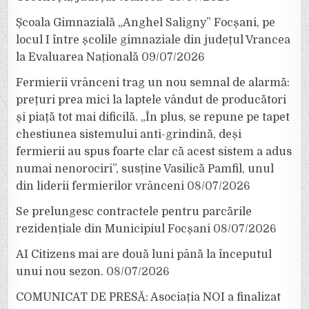
Școala Gimnazială „Anghel Saligny” Focșani, pe
locul I între școlile gimnaziale din județul Vrancea
la Evaluarea Națională
09/07/2026
Fermierii vrânceni trag un nou semnal de alarmă:
prețuri prea mici la laptele vândut de producători
și piață tot mai dificilă. „În plus, se repune pe tapet
chestiunea sistemului anti-grindină, deși
fermierii au spus foarte clar că acest sistem a adus
numai nenorociri”, susține Vasilică Pamfil, unul
din liderii fermierilor vrânceni
08/07/2026
Se prelungesc contractele pentru parcările
rezidențiale din Municipiul Focșani
08/07/2026
AI Citizens mai are două luni până la începutul
unui nou sezon.
08/07/2026
COMUNICAT DE PRESĂ: Asociația NOI a finalizat