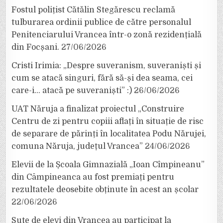
Fostul polițist Cătălin Stegărescu reclamă
tulburarea ordinii publice de către personalul
Penitenciarului Vrancea într-o zonă rezidențială
din Focșani.
27/06/2026
Cristi Irimia: „Despre suveranism, suveraniști și
cum se atacă singuri, fără să-și dea seama, cei
care-i… atacă pe suveraniști” :)
26/06/2026
UAT Năruja a finalizat proiectul „Construire
Centru de zi pentru copiii aflați în situație de risc
de separare de părinți în localitatea Podu Nărujei,
comuna Năruja, județul Vrancea”
24/06/2026
Elevii de la Școala Gimnazială „Ioan Cîmpineanu”
din Câmpineanca au fost premiați pentru
rezultatele deosebite obținute în acest an școlar
22/06/2026
Sute de elevi din Vrancea au participat la