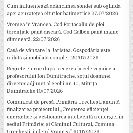
Cum influențează adâncimea sondei sub oglinda
apei acuratețea citirilor batimetrice
27/07/2026
Vremea în Vrancea. Cod Portocaliu de ploi
torențiale până diseară, Cod Galben până mâine
dimineață.
22/07/2026
Casă de vânzare la Jariștea. Gospodăria este
utilată și mobilată complet.
20/07/2026
Regrete eterne după trecerea la cele veșnice a
profesorului Ion Dumitrache, soțul doamnei
director adjunct al Școlii nr. 10, Mitrița
Dumitrache
10/07/2026
Comunicat de presă. Primăria Urechești anunță
finalizarea proiectului „Creșterea eficienței
energetice și gestionarea inteligentă a energiei în
sediul Primăriei și Căminul Cultural, Comuna
Urechești, județul Vrancea”
10/07/2026