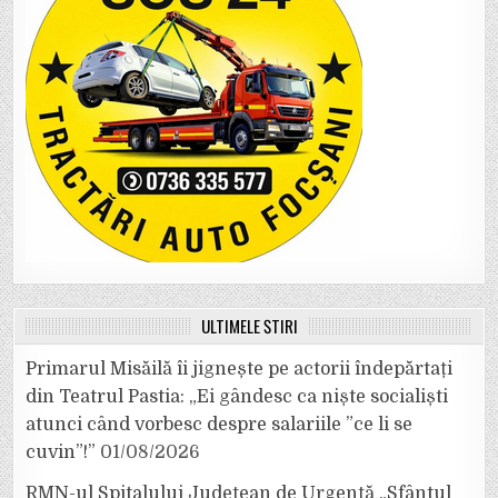
ULTIMELE ȘTIRI
Primarul Misăilă îi jignește pe actorii îndepărtați
din Teatrul Pastia: „Ei gândesc ca niște socialiști
atunci când vorbesc despre salariile ”ce li se
cuvin”!”
01/08/2026
RMN-ul Spitalului Județean de Urgență „Sfântul