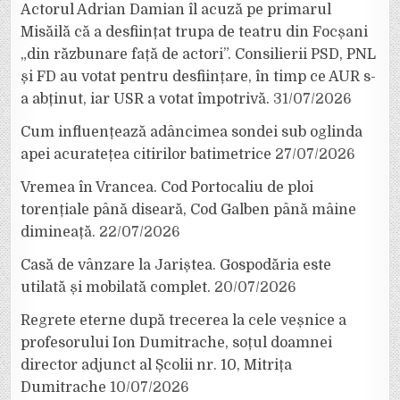
Actorul Adrian Damian îl acuză pe primarul
Misăilă că a desființat trupa de teatru din Focșani
„din răzbunare față de actori”. Consilierii PSD, PNL
și FD au votat pentru desființare, în timp ce AUR s-
a abținut, iar USR a votat împotrivă.
31/07/2026
Cum influențează adâncimea sondei sub oglinda
apei acuratețea citirilor batimetrice
27/07/2026
Vremea în Vrancea. Cod Portocaliu de ploi
torențiale până diseară, Cod Galben până mâine
dimineață.
22/07/2026
Casă de vânzare la Jariștea. Gospodăria este
utilată și mobilată complet.
20/07/2026
Regrete eterne după trecerea la cele veșnice a
profesorului Ion Dumitrache, soțul doamnei
director adjunct al Școlii nr. 10, Mitrița
Dumitrache
10/07/2026