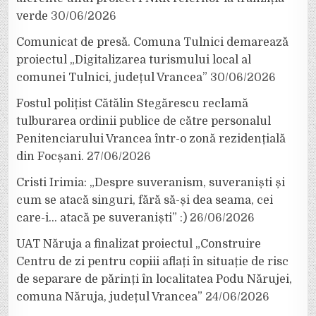
verde
30/06/2026
Comunicat de presă. Comuna Tulnici demarează
proiectul „Digitalizarea turismului local al
comunei Tulnici, județul Vrancea”
30/06/2026
Fostul polițist Cătălin Stegărescu reclamă
tulburarea ordinii publice de către personalul
Penitenciarului Vrancea într-o zonă rezidențială
din Focșani.
27/06/2026
Cristi Irimia: „Despre suveranism, suveraniști și
cum se atacă singuri, fără să-și dea seama, cei
care-i… atacă pe suveraniști” :)
26/06/2026
UAT Năruja a finalizat proiectul „Construire
Centru de zi pentru copiii aflați în situație de risc
de separare de părinți în localitatea Podu Nărujei,
comuna Năruja, județul Vrancea”
24/06/2026