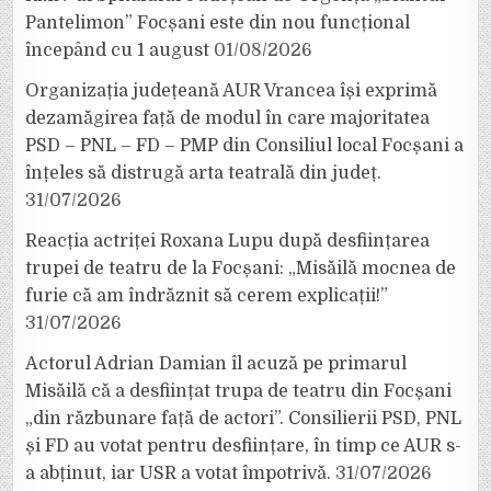
Pantelimon” Focșani este din nou funcțional
începând cu 1 august
01/08/2026
Organizația județeană AUR Vrancea își exprimă
dezamăgirea față de modul în care majoritatea
PSD – PNL – FD – PMP din Consiliul local Focșani a
înțeles să distrugă arta teatrală din județ.
31/07/2026
Reacția actriței Roxana Lupu după desființarea
trupei de teatru de la Focșani: „Misăilă mocnea de
furie că am îndrăznit să cerem explicații!”
31/07/2026
Actorul Adrian Damian îl acuză pe primarul
Misăilă că a desființat trupa de teatru din Focșani
„din răzbunare față de actori”. Consilierii PSD, PNL
și FD au votat pentru desființare, în timp ce AUR s-
a abținut, iar USR a votat împotrivă.
31/07/2026