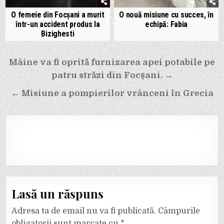
O femeie din Focșani a murit
O nouă misiune cu succes, în
într-un accident produs la
echipă: Fabia
Bizighesti
Navigare
Mâine va fi oprită furnizarea apei potabile pe
în
patru străzi din Focșani. →
articole
← Misiune a pompierilor vrânceni în Grecia
Lasă un răspuns
Adresa ta de email nu va fi publicată.
Câmpurile
obligatorii sunt marcate cu
*