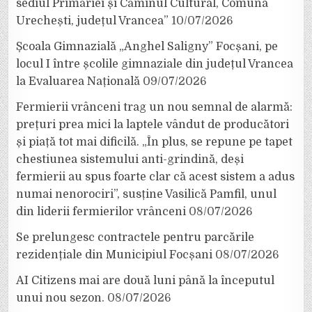
sediul Primăriei și Căminul Cultural, Comuna
Urechești, județul Vrancea”
10/07/2026
Școala Gimnazială „Anghel Saligny” Focșani, pe
locul I între școlile gimnaziale din județul Vrancea
la Evaluarea Națională
09/07/2026
Fermierii vrânceni trag un nou semnal de alarmă:
prețuri prea mici la laptele vândut de producători
și piață tot mai dificilă. „În plus, se repune pe tapet
chestiunea sistemului anti-grindină, deși
fermierii au spus foarte clar că acest sistem a adus
numai nenorociri”, susține Vasilică Pamfil, unul
din liderii fermierilor vrânceni
08/07/2026
Se prelungesc contractele pentru parcările
rezidențiale din Municipiul Focșani
08/07/2026
AI Citizens mai are două luni până la începutul
unui nou sezon.
08/07/2026