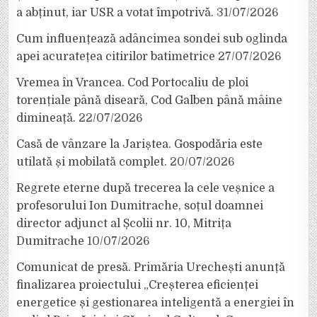
a abținut, iar USR a votat împotrivă.
31/07/2026
Cum influențează adâncimea sondei sub oglinda
apei acuratețea citirilor batimetrice
27/07/2026
Vremea în Vrancea. Cod Portocaliu de ploi
torențiale până diseară, Cod Galben până mâine
dimineață.
22/07/2026
Casă de vânzare la Jariștea. Gospodăria este
utilată și mobilată complet.
20/07/2026
Regrete eterne după trecerea la cele veșnice a
profesorului Ion Dumitrache, soțul doamnei
director adjunct al Școlii nr. 10, Mitrița
Dumitrache
10/07/2026
Comunicat de presă. Primăria Urechești anunță
finalizarea proiectului „Creșterea eficienței
energetice și gestionarea inteligentă a energiei în