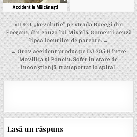
Accident la Măicănești
Navigare
VIDEO. „Revoluție” pe strada Bucegi din
în
Focșani, din cauza lui Misăilă. Oamenii acuză
articole
lipsa locurilor de parcare. →
← Grav accident produs pe DJ 205 H între
Movilița și Panciu. Șofer în stare de
inconștiență, transportat la spital.
Lasă un răspuns