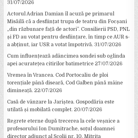
31/07/2026
Actorul Adrian Damian îl acuză pe primarul
Misăilă că a desființat trupa de teatru din Focșani
„din răzbunare față de actori”. Consilierii PSD, PNL
și FD au votat pentru desființare, în timp ce AUR s-
a abținut, iar USR a votat împotrivă.
31/07/2026
Cum influențează adâncimea sondei sub oglinda
apei acuratețea citirilor batimetrice
27/07/2026
Vremea în Vrancea. Cod Portocaliu de ploi
torențiale până diseară, Cod Galben până mâine
dimineață.
22/07/2026
Casă de vânzare la Jariștea. Gospodăria este
utilată și mobilată complet.
20/07/2026
Regrete eterne după trecerea la cele veșnice a
profesorului Ion Dumitrache, soțul doamnei
director adjunct al Școlii nr. 10, Mitrița