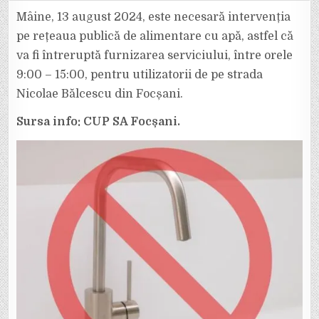
ORĂ:
APA
Mâine, 13 august 2024, este necesară intervenția
VA
FI
pe rețeaua publică de alimentare cu apă, astfel că
OPRITĂ
MÂINE
va fi întreruptă furnizarea serviciului, între orele
ÎN
FOCȘANI,
9:00 – 15:00, pentru utilizatorii de pe strada
PE
STRADA
NICOLAE
Nicolae Bălcescu din Focșani.
BĂLCESCU.
Sursa info: CUP SA Focșani.