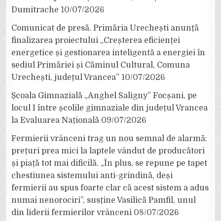
Dumitrache
10/07/2026
Comunicat de presă. Primăria Urechești anunță
finalizarea proiectului „Creșterea eficienței
energetice și gestionarea inteligentă a energiei în
sediul Primăriei și Căminul Cultural, Comuna
Urechești, județul Vrancea”
10/07/2026
Școala Gimnazială „Anghel Saligny” Focșani, pe
locul I între școlile gimnaziale din județul Vrancea
la Evaluarea Națională
09/07/2026
Fermierii vrânceni trag un nou semnal de alarmă:
prețuri prea mici la laptele vândut de producători
și piață tot mai dificilă. „În plus, se repune pe tapet
chestiunea sistemului anti-grindină, deși
fermierii au spus foarte clar că acest sistem a adus
numai nenorociri”, susține Vasilică Pamfil, unul
din liderii fermierilor vrânceni
08/07/2026