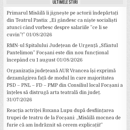
ULTIMELE ȘTIRI
Primarul Misăilă îi jignește pe actorii îndepărtați
din Teatrul Pastia: „Ei gândesc ca niște socialiști
atunci când vorbesc despre salariile ”ce li se
cuvin”!”
01/08/2026
RMN-ul Spitalului Județean de Urgență „Sfântul
Pantelimon” Focșani este din nou funcțional
începând cu 1 august
01/08/2026
Organizația județeană AUR Vrancea își exprimă
dezamăgirea față de modul în care majoritatea
PSD – PNL – FD – PMP din Consiliul local Focșani a
înțeles să distrugă arta teatrală din județ.
31/07/2026
Reacția actriței Roxana Lupu după desființarea
trupei de teatru de la Focșani: „Misăilă mocnea de
furie că am îndrăznit să cerem explicații!”