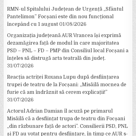
RMN-ul Spitalului Județean de Urgență „Sfântul
Pantelimon” Focșani este din nou funcțional
începând cu 1 august
01/08/2026
Organizația județeană AUR Vrancea își exprimă
dezamăgirea față de modul în care majoritatea
PSD – PNL – FD – PMP din Consiliul local Focșani a
înțeles să distrugă arta teatrală din județ.
31/07/2026
Reacția actriței Roxana Lupu după desființarea
trupei de teatru de la Focșani: „Misăilă mocnea de
furie că am îndrăznit să cerem explicații!”
31/07/2026
Actorul Adrian Damian îl acuză pe primarul
Misăilă că a desființat trupa de teatru din Focșani
„din răzbunare față de actori”. Consilierii PSD, PNL
și FD au votat pentru desființare, în timp ce AUR s-