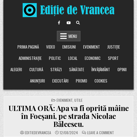
Skip
to
content
MENU
PRIMA PAGINĂ
VIDEO
EMISIUNI
EVENIMENT
JUSTIȚIE
ADMINISTRAȚIE
POLITIC
LOCAL
ECONOMIC
SPORT
ALEGERI
CULTURĂ
STRĂZI
SĂNĂTATE
ÎNVĂȚĂMÂNT
OPINII
ANUNȚURI
EXECUTĂRI
PROMO
COOKIES
POSTED
EVENIMENT
,
UTILE
IN
ULTIMA ORĂ: Apa va fi oprită mâine
în Focșani, pe strada Nicolae
Bălcescu.
ON
EDITIEDEVRANCEA
12/08/2024
LEAVE A COMMENT
ULTIMA