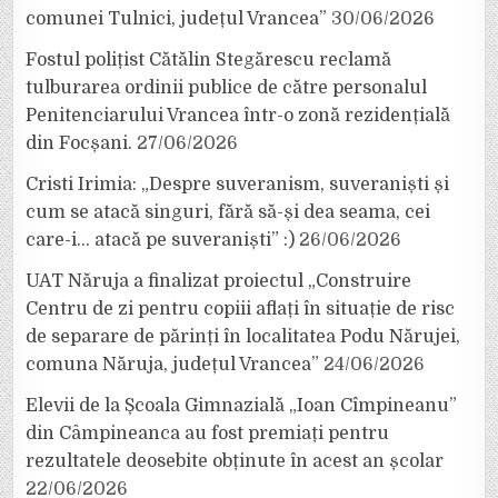
comunei Tulnici, județul Vrancea”
30/06/2026
Fostul polițist Cătălin Stegărescu reclamă
tulburarea ordinii publice de către personalul
Penitenciarului Vrancea într-o zonă rezidențială
din Focșani.
27/06/2026
Cristi Irimia: „Despre suveranism, suveraniști și
cum se atacă singuri, fără să-și dea seama, cei
care-i… atacă pe suveraniști” :)
26/06/2026
UAT Năruja a finalizat proiectul „Construire
Centru de zi pentru copiii aflați în situație de risc
de separare de părinți în localitatea Podu Nărujei,
comuna Năruja, județul Vrancea”
24/06/2026
Elevii de la Școala Gimnazială „Ioan Cîmpineanu”
din Câmpineanca au fost premiați pentru
rezultatele deosebite obținute în acest an școlar
22/06/2026