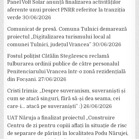
Panel Volt Solar anunță finalizarea activităților
aferente unui proiect PNRR referitor la tranziția
verde
30/06/2026
Comunicat de presă. Comuna Tulnici demarează
proiectul „Digitalizarea turismului local al
comunei Tulnici, județul Vrancea”
30/06/2026
Fostul polițist Cătălin Stegărescu reclamă
tulburarea ordinii publice de către personalul
Penitenciarului Vrancea într-o zonă rezidențială
din Focșani.
27/06/2026
Cristi Irimia: „Despre suveranism, suveraniști și
cum se atacă singuri, fără să-și dea seama, cei
care-i… atacă pe suveraniști” :)
26/06/2026
UAT Năruja a finalizat proiectul „Construire
Centru de zi pentru copiii aflați în situație de risc
de separare de părinți în localitatea Podu Nărujei,