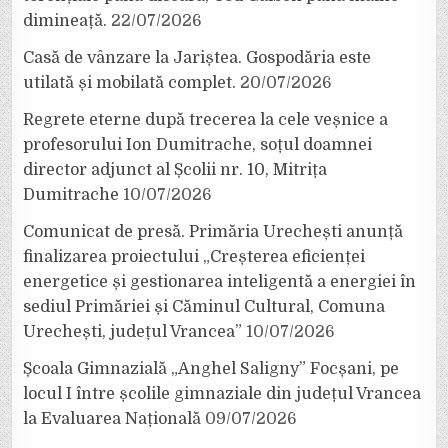
dimineață.
22/07/2026
Casă de vânzare la Jariștea. Gospodăria este
utilată și mobilată complet.
20/07/2026
Regrete eterne după trecerea la cele veșnice a
profesorului Ion Dumitrache, soțul doamnei
director adjunct al Școlii nr. 10, Mitrița
Dumitrache
10/07/2026
Comunicat de presă. Primăria Urechești anunță
finalizarea proiectului „Creșterea eficienței
energetice și gestionarea inteligentă a energiei în
sediul Primăriei și Căminul Cultural, Comuna
Urechești, județul Vrancea”
10/07/2026
Școala Gimnazială „Anghel Saligny” Focșani, pe
locul I între școlile gimnaziale din județul Vrancea
la Evaluarea Națională
09/07/2026