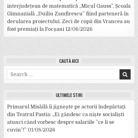
interjudețean de matematică „Micul Gauss”, Școala
Gimnazială „Duiliu Zamfirescu” fiind parteneră în
derularea proiectului. Zeci de copii din Vrancea au
fost premiați la Focșani
12/06/2026
CAUTĂ AICI
Search
for:
ULTIMELE ȘTIRI
Primarul Misăilă îi jignește pe actorii îndepărtați
din Teatrul Pastia: „Ei gândesc ca niște socialiști
atunci când vorbesc despre salariile ”ce li se
cuvin”!”
01/08/2026