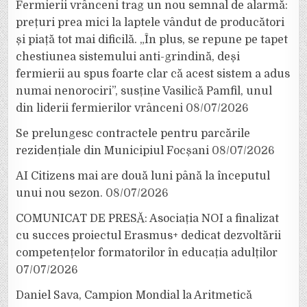
Fermierii vrânceni trag un nou semnal de alarmă:
prețuri prea mici la laptele vândut de producători
și piață tot mai dificilă. „În plus, se repune pe tapet
chestiunea sistemului anti-grindină, deși
fermierii au spus foarte clar că acest sistem a adus
numai nenorociri”, susține Vasilică Pamfil, unul
din liderii fermierilor vrânceni
08/07/2026
Se prelungesc contractele pentru parcările
rezidențiale din Municipiul Focșani
08/07/2026
AI Citizens mai are două luni până la începutul
unui nou sezon.
08/07/2026
COMUNICAT DE PRESĂ: Asociația NOI a finalizat
cu succes proiectul Erasmus+ dedicat dezvoltării
competențelor formatorilor în educația adulților
07/07/2026
Daniel Sava, Campion Mondial la Aritmetică