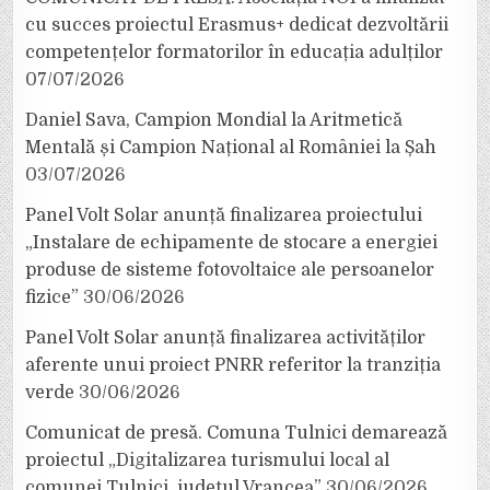
cu succes proiectul Erasmus+ dedicat dezvoltării
competențelor formatorilor în educația adulților
07/07/2026
Daniel Sava, Campion Mondial la Aritmetică
Mentală și Campion Național al României la Șah
03/07/2026
Panel Volt Solar anunță finalizarea proiectului
„Instalare de echipamente de stocare a energiei
produse de sisteme fotovoltaice ale persoanelor
fizice”
30/06/2026
Panel Volt Solar anunță finalizarea activităților
aferente unui proiect PNRR referitor la tranziția
verde
30/06/2026
Comunicat de presă. Comuna Tulnici demarează
proiectul „Digitalizarea turismului local al
comunei Tulnici, județul Vrancea”
30/06/2026