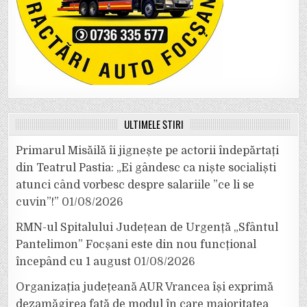
ULTIMELE ȘTIRI
Primarul Misăilă îi jignește pe actorii îndepărtați
din Teatrul Pastia: „Ei gândesc ca niște socialiști
atunci când vorbesc despre salariile ”ce li se
cuvin”!”
01/08/2026
RMN-ul Spitalului Județean de Urgență „Sfântul
Pantelimon” Focșani este din nou funcțional
începând cu 1 august
01/08/2026
Organizația județeană AUR Vrancea își exprimă
dezamăgirea față de modul în care majoritatea