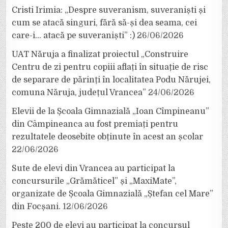
Cristi Irimia: „Despre suveranism, suveraniști și
cum se atacă singuri, fără să-și dea seama, cei
care-i… atacă pe suveraniști” :)
26/06/2026
UAT Năruja a finalizat proiectul „Construire
Centru de zi pentru copiii aflați în situație de risc
de separare de părinți în localitatea Podu Nărujei,
comuna Năruja, județul Vrancea”
24/06/2026
Elevii de la Școala Gimnazială „Ioan Cîmpineanu”
din Câmpineanca au fost premiați pentru
rezultatele deosebite obținute în acest an școlar
22/06/2026
Sute de elevi din Vrancea au participat la
concursurile „Grămăticel” și „MaxiMate”,
organizate de Școala Gimnazială „Ștefan cel Mare”
din Focșani.
12/06/2026
Peste 200 de elevi au participat la concursul