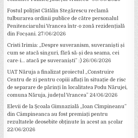
Fostul polițist Cătălin Stegărescu reclamă
tulburarea ordinii publice de către personalul
Penitenciarului Vrancea într-o zonă rezidențială
din Focșani.
27/06/2026
Cristi Irimia: „Despre suveranism, suveraniști și
cum se atacă singuri, fără să-și dea seama, cei
care-i… atacă pe suveraniști” :)
26/06/2026
UAT Năruja a finalizat proiectul „Construire
Centru de zi pentru copiii aflați în situație de risc
de separare de părinți în localitatea Podu Nărujei,
comuna Năruja, județul Vrancea”
24/06/2026
Elevii de la Școala Gimnazială „Ioan Cîmpineanu”
din Câmpineanca au fost premiați pentru
rezultatele deosebite obținute în acest an școlar
22/06/2026