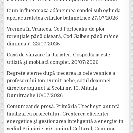
Cum influențează adâncimea sondei sub oglinda
apei acuratețea citirilor batimetrice
27/07/2026
Vremea în Vrancea. Cod Portocaliu de ploi
torențiale până diseară, Cod Galben până mâine
dimineață.
22/07/2026
Casă de vânzare la Jariștea. Gospodăria este
utilată și mobilată complet.
20/07/2026
Regrete eterne după trecerea la cele veșnice a
profesorului Ion Dumitrache, soțul doamnei
director adjunct al Școlii nr. 10, Mitrița
Dumitrache
10/07/2026
Comunicat de presă. Primăria Urechești anunță
finalizarea proiectului „Creșterea eficienței
energetice și gestionarea inteligentă a energiei în
sediul Primăriei și Căminul Cultural, Comuna