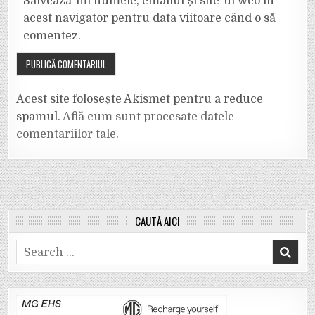
Salvează-mi numele, emailul și site-ul web în
acest navigator pentru data viitoare când o să
comentez.
Acest site folosește Akismet pentru a reduce
spamul.
Află cum sunt procesate datele
comentariilor tale
.
CAUTĂ AICI
Search
for: