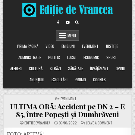
Skip
to
content
MENU
PRIMA PAGINĂ
VIDEO
EMISIUNI
EVENIMENT
JUSTIȚIE
ADMINISTRAȚIE
POLITIC
LOCAL
ECONOMIC
SPORT
ALEGERI
CULTURĂ
STRĂZI
SĂNĂTATE
ÎNVĂȚĂMÂNT
OPINII
ANUNȚURI
EXECUTĂRI
PROMO
COOKIES
POSTED
EVENIMENT
IN
ULTIMA ORĂ: Accident pe DN 2 – E
85, între Popești și Dumbrăveni
ON
EDITIEDEVRANCEA
03/10/2022
LEAVE A COMMENT
ULTIMA
ORĂ:
ACCIDENT
FOTO: ARHIVĂ!