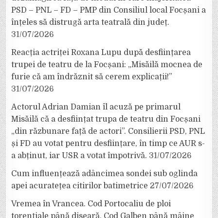
PSD – PNL – FD – PMP din Consiliul local Focșani a
înțeles să distrugă arta teatrală din județ.
31/07/2026
Reacția actriței Roxana Lupu după desființarea
trupei de teatru de la Focșani: „Misăilă mocnea de
furie că am îndrăznit să cerem explicații!”
31/07/2026
Actorul Adrian Damian îl acuză pe primarul
Misăilă că a desființat trupa de teatru din Focșani
„din răzbunare față de actori”. Consilierii PSD, PNL
și FD au votat pentru desființare, în timp ce AUR s-
a abținut, iar USR a votat împotrivă.
31/07/2026
Cum influențează adâncimea sondei sub oglinda
apei acuratețea citirilor batimetrice
27/07/2026
Vremea în Vrancea. Cod Portocaliu de ploi
torențiale până diseară, Cod Galben până mâine