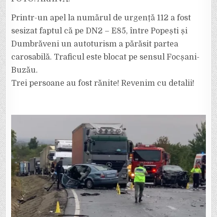
PE
DN
2
Printr-un apel la numărul de urgență 112 a fost
–
E
sesizat faptul că pe DN2 – E85, între Popești și
85,
ÎNTRE
Dumbrăveni un autoturism a părăsit partea
POPEȘTI
ȘI
DUMBRĂVENI
carosabilă. Traficul este blocat pe sensul Focșani-
Buzău.
Trei persoane au fost rănite! Revenim cu detalii!