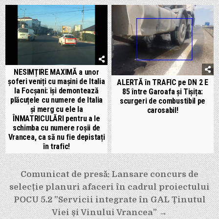
NESIMȚIRE MAXIMĂ a unor
șoferi veniți cu mașini de Italia
ALERTĂ în TRAFIC pe DN 2 E
la Focșani: își demontează
85 între Garoafa și Tișița:
plăcuțele cu numere de Italia
scurgeri de combustibil pe
și merg cu ele la
carosabil!
ÎNMATRICULĂRI pentru a le
schimba cu numere roșii de
Vrancea, ca să nu fie depistați
în trafic!
Navigare
Comunicat de presă: Lansare concurs de
în
selecție planuri afaceri în cadrul proiectului
articole
POCU 5.2 ”Servicii integrate în GAL Ținutul
Viei și Vinului Vrancea” →