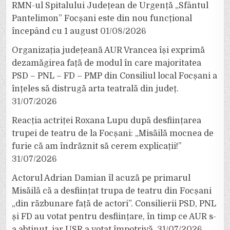
RMN-ul Spitalului Județean de Urgență „Sfântul
Pantelimon” Focșani este din nou funcțional
începând cu 1 august
01/08/2026
Organizația județeană AUR Vrancea își exprimă
dezamăgirea față de modul în care majoritatea
PSD – PNL – FD – PMP din Consiliul local Focșani a
înțeles să distrugă arta teatrală din județ.
31/07/2026
Reacția actriței Roxana Lupu după desființarea
trupei de teatru de la Focșani: „Misăilă mocnea de
furie că am îndrăznit să cerem explicații!”
31/07/2026
Actorul Adrian Damian îl acuză pe primarul
Misăilă că a desființat trupa de teatru din Focșani
„din răzbunare față de actori”. Consilierii PSD, PNL
și FD au votat pentru desființare, în timp ce AUR s-
a abținut, iar USR a votat împotrivă.
31/07/2026