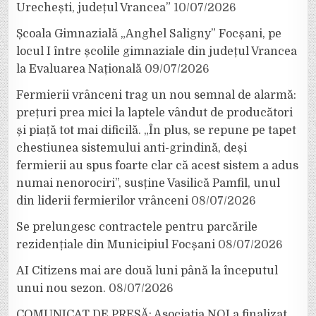
Urechești, județul Vrancea”
10/07/2026
Școala Gimnazială „Anghel Saligny” Focșani, pe
locul I între școlile gimnaziale din județul Vrancea
la Evaluarea Națională
09/07/2026
Fermierii vrânceni trag un nou semnal de alarmă:
prețuri prea mici la laptele vândut de producători
și piață tot mai dificilă. „În plus, se repune pe tapet
chestiunea sistemului anti-grindină, deși
fermierii au spus foarte clar că acest sistem a adus
numai nenorociri”, susține Vasilică Pamfil, unul
din liderii fermierilor vrânceni
08/07/2026
Se prelungesc contractele pentru parcările
rezidențiale din Municipiul Focșani
08/07/2026
AI Citizens mai are două luni până la începutul
unui nou sezon.
08/07/2026
COMUNICAT DE PRESĂ: Asociația NOI a finalizat