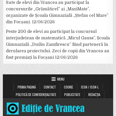
Sute de elevi din Vrancea au participat la
concursurile „Grămăticel” și „MaxiMate”,
organizate de Școala Gimnazială „Ștefan cel Mare”
din Focșani.
12/06/2026
Peste 200 de elevi au participat la concursul
interjudețean de matematică „Micul Gauss”, Școala
Gimnazială „Duiliu Zamfirescu” fiind parteneră în
derularea proiectului. Zeci de copii din Vrancea au
fost premiați la Focșani
12/06/2026
MENU
PRIMA PAGINĂ
CONTACT
COOKIE
ISSN / ISSN-L
POLITICĂ DE CONFIDENȚIALITATE
PUBLICITATE
REDACȚIA