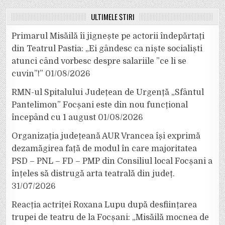
ULTIMELE ȘTIRI
Primarul Misăilă îi jignește pe actorii îndepărtați
din Teatrul Pastia: „Ei gândesc ca niște socialiști
atunci când vorbesc despre salariile ”ce li se
cuvin”!”
01/08/2026
RMN-ul Spitalului Județean de Urgență „Sfântul
Pantelimon” Focșani este din nou funcțional
începând cu 1 august
01/08/2026
Organizația județeană AUR Vrancea își exprimă
dezamăgirea față de modul în care majoritatea
PSD – PNL – FD – PMP din Consiliul local Focșani a
înțeles să distrugă arta teatrală din județ.
31/07/2026
Reacția actriței Roxana Lupu după desființarea
trupei de teatru de la Focșani: „Misăilă mocnea de