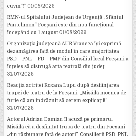
cuvin”!”
01/08/2026
RMN-ul Spitalului Județean de Urgență „Sfântul
Pantelimon” Focșani este din nou funcțional
începând cu 1 august
01/08/2026
Organizația județeană AUR Vrancea își exprimă
dezamăgirea față de modul în care majoritatea
PSD – PNL – FD – PMP din Consiliul local Focșani a
înțeles să distrugă arta teatrală din județ.
31/07/2026
Reacția actriței Roxana Lupu după desființarea
trupei de teatru de la Focșani: „Misăilă mocnea de
furie că am îndrăznit să cerem explicații!”
31/07/2026
Actorul Adrian Damian îl acuză pe primarul
Misăilă că a desființat trupa de teatru din Focșani
„din răzbunare față de actori”. Consilierii PSD, PNL