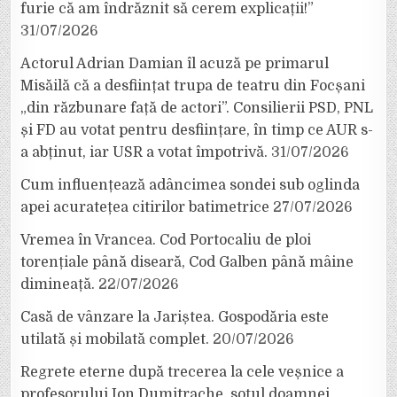
furie că am îndrăznit să cerem explicații!”
31/07/2026
Actorul Adrian Damian îl acuză pe primarul
Misăilă că a desființat trupa de teatru din Focșani
„din răzbunare față de actori”. Consilierii PSD, PNL
și FD au votat pentru desființare, în timp ce AUR s-
a abținut, iar USR a votat împotrivă.
31/07/2026
Cum influențează adâncimea sondei sub oglinda
apei acuratețea citirilor batimetrice
27/07/2026
Vremea în Vrancea. Cod Portocaliu de ploi
torențiale până diseară, Cod Galben până mâine
dimineață.
22/07/2026
Casă de vânzare la Jariștea. Gospodăria este
utilată și mobilată complet.
20/07/2026
Regrete eterne după trecerea la cele veșnice a
profesorului Ion Dumitrache, soțul doamnei