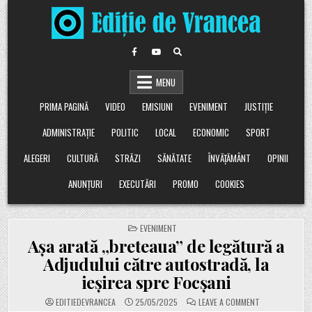
Skip
to
content
MENU
PRIMA PAGINĂ
VIDEO
EMISIUNI
EVENIMENT
JUSTIȚIE
ADMINISTRAȚIE
POLITIC
LOCAL
ECONOMIC
SPORT
ALEGERI
CULTURĂ
STRĂZI
SĂNĂTATE
ÎNVĂȚĂMÂNT
OPINII
ANUNȚURI
EXECUTĂRI
PROMO
COOKIES
POSTED
EVENIMENT
IN
Așa arată „breteaua” de legătură a
Adjudului către autostradă, la
ieșirea spre Focșani
ON
EDITIEDEVRANCEA
25/05/2025
LEAVE A COMMENT
AȘA