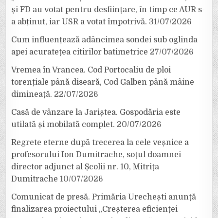
și FD au votat pentru desființare, în timp ce AUR s-
a abținut, iar USR a votat împotrivă.
31/07/2026
Cum influențează adâncimea sondei sub oglinda
apei acuratețea citirilor batimetrice
27/07/2026
Vremea în Vrancea. Cod Portocaliu de ploi
torențiale până diseară, Cod Galben până mâine
dimineață.
22/07/2026
Casă de vânzare la Jariștea. Gospodăria este
utilată și mobilată complet.
20/07/2026
Regrete eterne după trecerea la cele veșnice a
profesorului Ion Dumitrache, soțul doamnei
director adjunct al Școlii nr. 10, Mitrița
Dumitrache
10/07/2026
Comunicat de presă. Primăria Urechești anunță
finalizarea proiectului „Creșterea eficienței