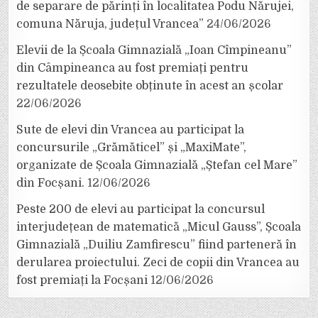
de separare de părinți în localitatea Podu Nărujei,
comuna Năruja, județul Vrancea”
24/06/2026
Elevii de la Școala Gimnazială „Ioan Cîmpineanu”
din Câmpineanca au fost premiați pentru
rezultatele deosebite obținute în acest an școlar
22/06/2026
Sute de elevi din Vrancea au participat la
concursurile „Grămăticel” și „MaxiMate”,
organizate de Școala Gimnazială „Ștefan cel Mare”
din Focșani.
12/06/2026
Peste 200 de elevi au participat la concursul
interjudețean de matematică „Micul Gauss”, Școala
Gimnazială „Duiliu Zamfirescu” fiind parteneră în
derularea proiectului. Zeci de copii din Vrancea au
fost premiați la Focșani
12/06/2026