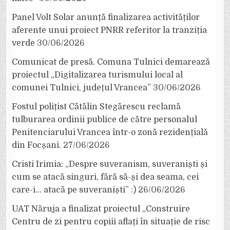
Panel Volt Solar anunță finalizarea activităților
aferente unui proiect PNRR referitor la tranziția
verde
30/06/2026
Comunicat de presă. Comuna Tulnici demarează
proiectul „Digitalizarea turismului local al
comunei Tulnici, județul Vrancea”
30/06/2026
Fostul polițist Cătălin Stegărescu reclamă
tulburarea ordinii publice de către personalul
Penitenciarului Vrancea într-o zonă rezidențială
din Focșani.
27/06/2026
Cristi Irimia: „Despre suveranism, suveraniști și
cum se atacă singuri, fără să-și dea seama, cei
care-i… atacă pe suveraniști” :)
26/06/2026
UAT Năruja a finalizat proiectul „Construire
Centru de zi pentru copiii aflați în situație de risc