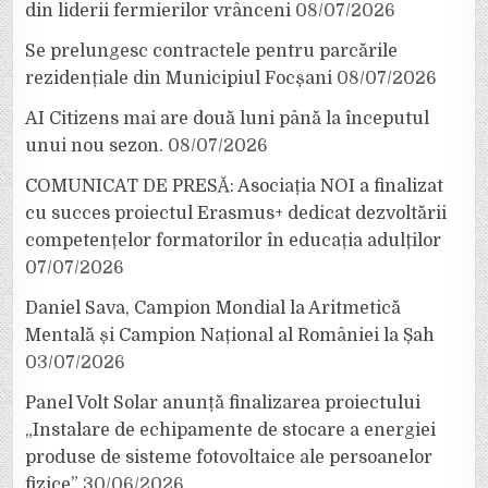
din liderii fermierilor vrânceni
08/07/2026
Se prelungesc contractele pentru parcările
rezidențiale din Municipiul Focșani
08/07/2026
AI Citizens mai are două luni până la începutul
unui nou sezon.
08/07/2026
COMUNICAT DE PRESĂ: Asociația NOI a finalizat
cu succes proiectul Erasmus+ dedicat dezvoltării
competențelor formatorilor în educația adulților
07/07/2026
Daniel Sava, Campion Mondial la Aritmetică
Mentală și Campion Național al României la Șah
03/07/2026
Panel Volt Solar anunță finalizarea proiectului
„Instalare de echipamente de stocare a energiei
produse de sisteme fotovoltaice ale persoanelor
fizice”
30/06/2026