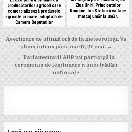
Ziua Unirii Principatelor
producătorilor agricoli care
Române. Ion Ștefan îi va face
comercializează produsele
marcaj umăr la umăr.
agricole primare, adoptată de
Camera Deputaților
Navigare
Avertizare de ultimă oră de la meteorologi. Va
în
ploua intens până marți, 27 mai. →
articole
← Parlamentarii AUR nu participă la
ceremonia de legitimare a unei trădări
naționale
Lasă un răspuns