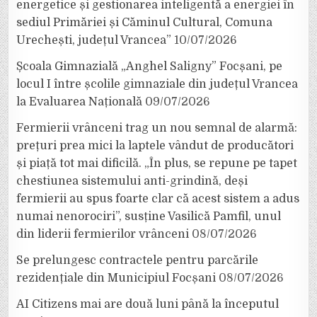
energetice și gestionarea inteligentă a energiei în
sediul Primăriei și Căminul Cultural, Comuna
Urechești, județul Vrancea”
10/07/2026
Școala Gimnazială „Anghel Saligny” Focșani, pe
locul I între școlile gimnaziale din județul Vrancea
la Evaluarea Națională
09/07/2026
Fermierii vrânceni trag un nou semnal de alarmă:
prețuri prea mici la laptele vândut de producători
și piață tot mai dificilă. „În plus, se repune pe tapet
chestiunea sistemului anti-grindină, deși
fermierii au spus foarte clar că acest sistem a adus
numai nenorociri”, susține Vasilică Pamfil, unul
din liderii fermierilor vrânceni
08/07/2026
Se prelungesc contractele pentru parcările
rezidențiale din Municipiul Focșani
08/07/2026
AI Citizens mai are două luni până la începutul