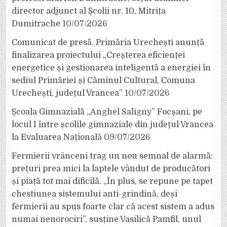
director adjunct al Școlii nr. 10, Mitrița
Dumitrache
10/07/2026
Comunicat de presă. Primăria Urechești anunță
finalizarea proiectului „Creșterea eficienței
energetice și gestionarea inteligentă a energiei în
sediul Primăriei și Căminul Cultural, Comuna
Urechești, județul Vrancea”
10/07/2026
Școala Gimnazială „Anghel Saligny” Focșani, pe
locul I între școlile gimnaziale din județul Vrancea
la Evaluarea Națională
09/07/2026
Fermierii vrânceni trag un nou semnal de alarmă:
prețuri prea mici la laptele vândut de producători
și piață tot mai dificilă. „În plus, se repune pe tapet
chestiunea sistemului anti-grindină, deși
fermierii au spus foarte clar că acest sistem a adus
numai nenorociri”, susține Vasilică Pamfil, unul