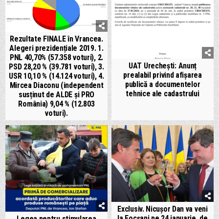
Rezultate FINALE în Vrancea.
Alegeri prezidențiale 2019. 1.
PNL 40,70% (57.358 voturi), 2.
UAT Urechești: Anunț
PSD 28,20 % (39.781 voturi), 3.
prealabil privind afișarea
USR 10,10 % (14.124 voturi), 4.
publică a documentelor
Mircea Diaconu (independent
tehnice ale cadastrului
susținut de ALDE și PRO
România) 9,04 % (12.803
voturi).
Exclusiv. Nicușor Dan va veni
la Focșani pe 24 ianuarie, de
Legea pentru stimularea