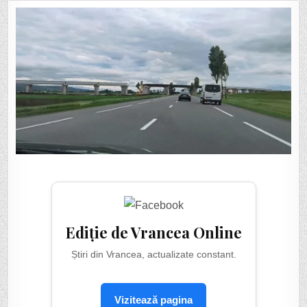
ARATĂ
„BRETEAUA”
DE
LEGĂTURĂ
A
ADJUDULUI
CĂTRE
AUTOSTRADĂ,
LA
IEȘIREA
SPRE
FOCȘANI
Ediție de Vrancea Online
Știri din Vrancea, actualizate constant.
Vizitează pagina