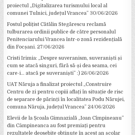
proiectul „Digitalizarea turismului local al
comunei Tulnici, județul Vrancea”
30/06/2026
Fostul polițist Cătălin Stegărescu reclamă
tulburarea ordinii publice de către personalul
Penitenciarului Vrancea într-o zonă rezidențială
din Focșani.
27/06/2026
Cristi Irimia: „Despre suveranism, suveraniști și
cum se atacă singuri, fără să-și dea seama, cei
care-i… atacă pe suveraniști” :)
26/06/2026
UAT Năruja a finalizat proiectul „Construire
Centru de zi pentru copiii aflați în situație de risc
de separare de părinți în localitatea Podu Nărujei,
comuna Năruja, județul Vrancea”
24/06/2026
Elevii de la Școala Gimnazială „Ioan Cîmpineanu”
din Câmpineanca au fost premiați pentru
rezultatele deosebite obținute în acest an școlar