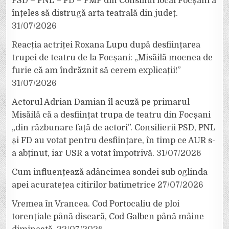
PSD – PNL – FD – PMP din Consiliul local Focșani a
înțeles să distrugă arta teatrală din județ.
31/07/2026
Reacția actriței Roxana Lupu după desființarea
trupei de teatru de la Focșani: „Misăilă mocnea de
furie că am îndrăznit să cerem explicații!”
31/07/2026
Actorul Adrian Damian îl acuză pe primarul
Misăilă că a desființat trupa de teatru din Focșani
„din răzbunare față de actori”. Consilierii PSD, PNL
și FD au votat pentru desființare, în timp ce AUR s-
a abținut, iar USR a votat împotrivă.
31/07/2026
Cum influențează adâncimea sondei sub oglinda
apei acuratețea citirilor batimetrice
27/07/2026
Vremea în Vrancea. Cod Portocaliu de ploi
torențiale până diseară, Cod Galben până mâine