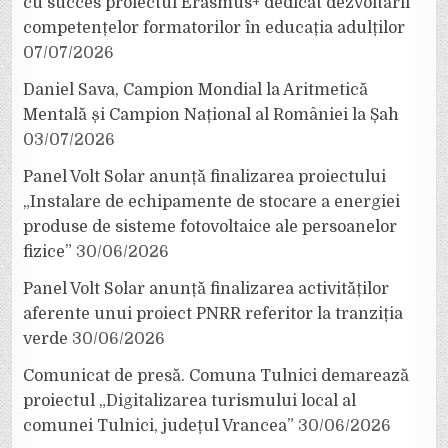
cu succes proiectul Erasmus+ dedicat dezvoltării
competențelor formatorilor în educația adulților
07/07/2026
Daniel Sava, Campion Mondial la Aritmetică
Mentală și Campion Național al României la Șah
03/07/2026
Panel Volt Solar anunță finalizarea proiectului
„Instalare de echipamente de stocare a energiei
produse de sisteme fotovoltaice ale persoanelor
fizice”
30/06/2026
Panel Volt Solar anunță finalizarea activităților
aferente unui proiect PNRR referitor la tranziția
verde
30/06/2026
Comunicat de presă. Comuna Tulnici demarează
proiectul „Digitalizarea turismului local al
comunei Tulnici, județul Vrancea”
30/06/2026