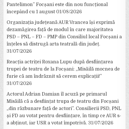
Pantelimon” Focșani este din nou funcțional
începând cu 1 august
01/08/2026
Organizația județeană AUR Vrancea își exprimă
dezamăgirea față de modul în care majoritatea
PSD – PNL – FD – PMP din Consiliul local Focșani a
înțeles să distrugă arta teatrală din județ.
31/07/2026
Reacția actriței Roxana Lupu după desființarea
trupei de teatru de la Focșani: „Misăilă mocnea de
furie că am îndrăznit să cerem explicații!”
31/07/2026
Actorul Adrian Damian îl acuză pe primarul
Misăilă că a desființat trupa de teatru din Focșani
„din răzbunare față de actori”. Consilierii PSD, PNL
și FD au votat pentru desființare, în timp ce AUR s-
a abținut, iar USR a votat împotrivă.
31/07/2026