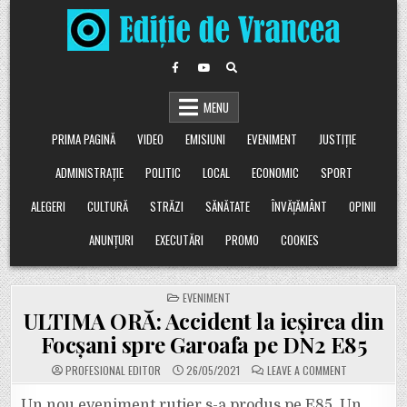
Skip
to
content
MENU
PRIMA PAGINĂ
VIDEO
EMISIUNI
EVENIMENT
JUSTIȚIE
ADMINISTRAȚIE
POLITIC
LOCAL
ECONOMIC
SPORT
ALEGERI
CULTURĂ
STRĂZI
SĂNĂTATE
ÎNVĂȚĂMÂNT
OPINII
ANUNȚURI
EXECUTĂRI
PROMO
COOKIES
POSTED
EVENIMENT
IN
ULTIMA ORĂ: Accident la ieșirea din
Focșani spre Garoafa pe DN2 E85
ON
PROFESIONAL EDITOR
26/05/2021
LEAVE A COMMENT
ULTIMA
ORĂ:
ACCIDENT
Un nou eveniment rutier s-a produs pe E85. Un