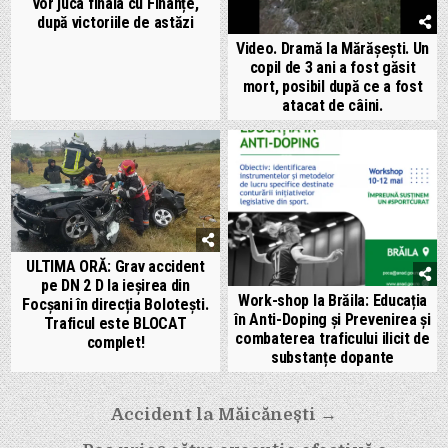
vor juca finala cu Finanțe,
după victoriile de astăzi
Video. Dramă la Mărășești. Un
copil de 3 ani a fost găsit
mort, posibil după ce a fost
atacat de câini.
ULTIMA ORĂ: Grav accident
pe DN 2 D la ieșirea din
Work-shop la Brăila: Educația
Focșani în direcția Bolotești.
în Anti-Doping și Prevenirea și
Traficul este BLOCAT
combaterea traficului ilicit de
complet!
substanțe dopante
Navigare
Accident la Măicănești →