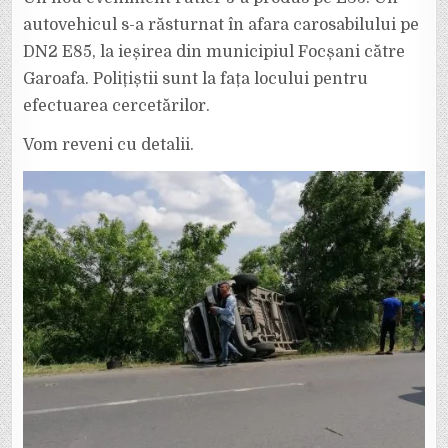
LA
IEȘIREA
autovehicul s-a răsturnat în afara carosabilului pe
DIN
FOCȘANI
DN2 E85, la ieșirea din municipiul Focșani către
SPRE
GAROAFA
Garoafa. Polițiștii sunt la fața locului pentru
PE
DN2
E85
efectuarea cercetărilor.
Vom reveni cu detalii.