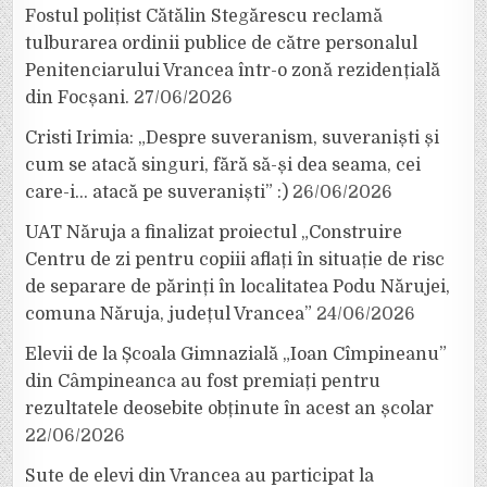
Fostul polițist Cătălin Stegărescu reclamă
tulburarea ordinii publice de către personalul
Penitenciarului Vrancea într-o zonă rezidențială
din Focșani.
27/06/2026
Cristi Irimia: „Despre suveranism, suveraniști și
cum se atacă singuri, fără să-și dea seama, cei
care-i… atacă pe suveraniști” :)
26/06/2026
UAT Năruja a finalizat proiectul „Construire
Centru de zi pentru copiii aflați în situație de risc
de separare de părinți în localitatea Podu Nărujei,
comuna Năruja, județul Vrancea”
24/06/2026
Elevii de la Școala Gimnazială „Ioan Cîmpineanu”
din Câmpineanca au fost premiați pentru
rezultatele deosebite obținute în acest an școlar
22/06/2026
Sute de elevi din Vrancea au participat la