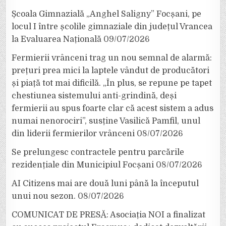
Școala Gimnazială „Anghel Saligny” Focșani, pe
locul I între școlile gimnaziale din județul Vrancea
la Evaluarea Națională
09/07/2026
Fermierii vrânceni trag un nou semnal de alarmă:
prețuri prea mici la laptele vândut de producători
și piață tot mai dificilă. „În plus, se repune pe tapet
chestiunea sistemului anti-grindină, deși
fermierii au spus foarte clar că acest sistem a adus
numai nenorociri”, susține Vasilică Pamfil, unul
din liderii fermierilor vrânceni
08/07/2026
Se prelungesc contractele pentru parcările
rezidențiale din Municipiul Focșani
08/07/2026
AI Citizens mai are două luni până la începutul
unui nou sezon.
08/07/2026
COMUNICAT DE PRESĂ: Asociația NOI a finalizat