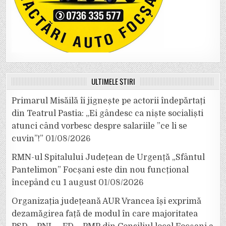
ULTIMELE ȘTIRI
Primarul Misăilă îi jignește pe actorii îndepărtați
din Teatrul Pastia: „Ei gândesc ca niște socialiști
atunci când vorbesc despre salariile ”ce li se
cuvin”!”
01/08/2026
RMN-ul Spitalului Județean de Urgență „Sfântul
Pantelimon” Focșani este din nou funcțional
începând cu 1 august
01/08/2026
Organizația județeană AUR Vrancea își exprimă
dezamăgirea față de modul în care majoritatea