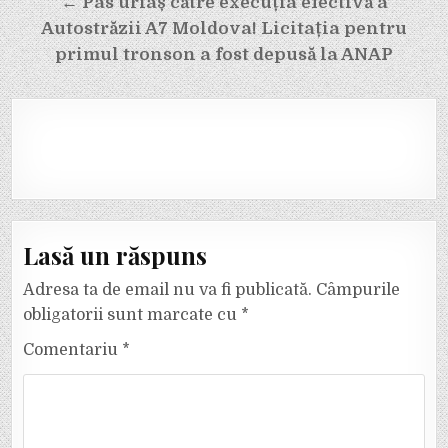
în
← Pas uriaș către execuția efectivă a
Autostrăzii A7 Moldova! Licitația pentru
articole
primul tronson a fost depusă la ANAP
Lasă un răspuns
Adresa ta de email nu va fi publicată.
Câmpurile
obligatorii sunt marcate cu
*
Comentariu
*