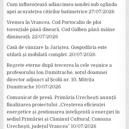
Cum influențează adâncimea sondei sub oglinda
apei acuratețea citirilor batimetrice
27/07/2026
Vremea în Vrancea. Cod Portocaliu de ploi
torențiale până diseară, Cod Galben până mâine
dimineață.
22/07/2026
Casă de vânzare la Jariștea. Gospodăria este
utilată și mobilată complet.
20/07/2026
Regrete eterne după trecerea la cele veșnice a
profesorului Ion Dumitrache, soțul doamnei
director adjunct al Școlii nr. 10, Mitrița
Dumitrache
10/07/2026
Comunicat de presă. Primăria Urechești anunță
finalizarea proiectului „Creșterea eficienței
energetice și gestionarea inteligentă a energiei în
sediul Primăriei și Căminul Cultural, Comuna
Urechești, județul Vrancea”
10/07/2026