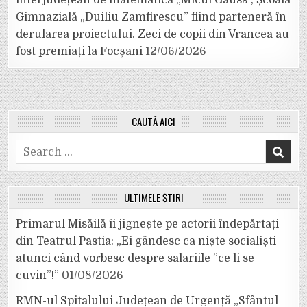
interjudețean de matematică „Micul Gauss”, Școala
Gimnazială „Duiliu Zamfirescu” fiind parteneră în
derularea proiectului. Zeci de copii din Vrancea au
fost premiați la Focșani
12/06/2026
CAUTĂ AICI
Search
for:
ULTIMELE ȘTIRI
Primarul Misăilă îi jignește pe actorii îndepărtați
din Teatrul Pastia: „Ei gândesc ca niște socialiști
atunci când vorbesc despre salariile ”ce li se
cuvin”!”
01/08/2026
RMN-ul Spitalului Județean de Urgență „Sfântul