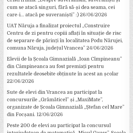
Cristi Irimia: „Despre suveranism, suveraniști și
cum se atacă singuri, fără să-și dea seama, cei
care-i… atacă pe suveraniști” :)
26/06/2026
UAT Năruja a finalizat proiectul „Construire
Centru de zi pentru copiii aflați în situație de risc
de separare de părinți în localitatea Podu Nărujei,
comuna Năruja, județul Vrancea”
24/06/2026
Elevii de la Școala Gimnazială „Ioan Cîmpineanu”
din Câmpineanca au fost premiați pentru
rezultatele deosebite obținute în acest an școlar
22/06/2026
Sute de elevi din Vrancea au participat la
concursurile „Grămăticel” și „MaxiMate”,
organizate de Școala Gimnazială „Ștefan cel Mare”
din Focșani.
12/06/2026
Peste 200 de elevi au participat la concursul