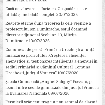
dimineață.
22/07/2026
Casă de vânzare la Jariștea. Gospodăria este
utilată și mobilată complet.
20/07/2026
Regrete eterne după trecerea la cele veșnice a
profesorului Ion Dumitrache, soțul doamnei
director adjunct al Școlii nr. 10, Mitrița
Dumitrache
10/07/2026
Comunicat de presă. Primăria Urechești anunță
finalizarea proiectului „Creșterea eficienței
energetice și gestionarea inteligentă a energiei în
sediul Primăriei și Căminul Cultural, Comuna
Urechești, județul Vrancea”
10/07/2026
Școala Gimnazială „Anghel Saligny” Focșani, pe
locul I între școlile gimnaziale din județul Vrancea
la Evaluarea Națională
09/07/2026
Fermierii vrânceni trag un nou semnal de alarmă: