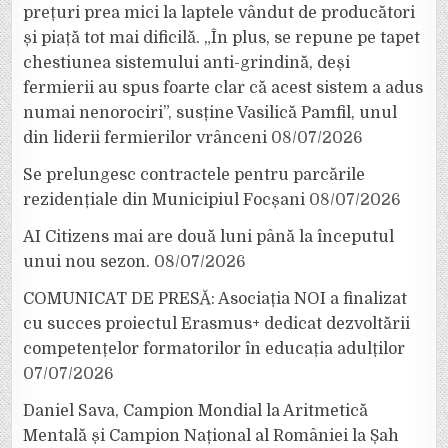
prețuri prea mici la laptele vândut de producători
și piață tot mai dificilă. „În plus, se repune pe tapet
chestiunea sistemului anti-grindină, deși
fermierii au spus foarte clar că acest sistem a adus
numai nenorociri”, susține Vasilică Pamfil, unul
din liderii fermierilor vrânceni
08/07/2026
Se prelungesc contractele pentru parcările
rezidențiale din Municipiul Focșani
08/07/2026
AI Citizens mai are două luni până la începutul
unui nou sezon.
08/07/2026
COMUNICAT DE PRESĂ: Asociația NOI a finalizat
cu succes proiectul Erasmus+ dedicat dezvoltării
competențelor formatorilor în educația adulților
07/07/2026
Daniel Sava, Campion Mondial la Aritmetică
Mentală și Campion Național al României la Șah