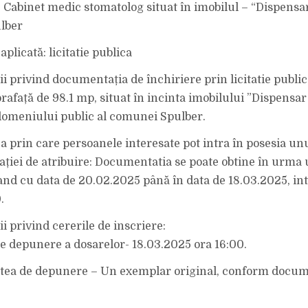
DISPENSAR
e Cabinet medic stomatolog situat în imobilul – “Dispens
UMAN
COMUNA
lber
SPULBER
plicată: licitatie publica
ii privind documentația de închiriere prin licitatie publi
rafață de 98.1 mp, situat în incinta imobilului ”Dispensar
omeniului public al comunei Spulber.
ea prin care persoanele interesate pot intra în posesia u
ției de atribuire: Documentatia se poate obtine în urma 
and cu data de 20.02.2025 până în data de 18.03.2025, int
.
ii privind cererile de inscriere:
de depunere a dosarelor- 18.03.2025 ora 16:00.
atea de depunere – Un exemplar original, conform docum