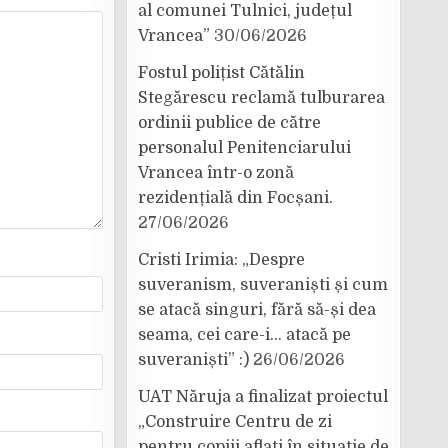
al comunei Tulnici, județul
Vrancea”
30/06/2026
Fostul polițist Cătălin
Stegărescu reclamă tulburarea
ordinii publice de către
personalul Penitenciarului
Vrancea într-o zonă
rezidențială din Focșani.
27/06/2026
Cristi Irimia: „Despre
suveranism, suveraniști și cum
se atacă singuri, fără să-și dea
seama, cei care-i… atacă pe
suveraniști” :)
26/06/2026
UAT Năruja a finalizat proiectul
„Construire Centru de zi
pentru copiii aflați în situație de