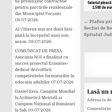
Se prelungesc contractele
Salariul pleacă
2.500 de eu
pentru parcările rezidențiale
din Municipiul Focșani
Navigar
08/07/2026
← Plafon pră
în
Secției de Bo
AI Citizens mai are două luni
articole
Spitalul Ju
până la începutul unui nou
sezon.
08/07/2026
COMUNICAT DE PRESĂ:
Asociația NOI a finalizat cu
succes proiectul Erasmus+
dedicat dezvoltării
competențelor formatorilor în
educația adulților
07/07/2026
Lasă un 
Daniel Sava, Campion Mondial
la Aritmetică Mentală și
Adresa ta de 
Campion Național al României
Comentariu
la Șah
03/07/2026