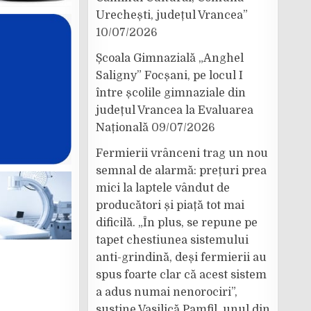
Urechești, județul Vrancea”
10/07/2026
Școala Gimnazială „Anghel
Saligny” Focșani, pe locul I
între școlile gimnaziale din
județul Vrancea la Evaluarea
Națională
09/07/2026
Fermierii vrânceni trag un nou
semnal de alarmă: prețuri prea
mici la laptele vândut de
producători și piață tot mai
dificilă. „În plus, se repune pe
tapet chestiunea sistemului
anti-grindină, deși fermierii au
spus foarte clar că acest sistem
a adus numai nenorociri”,
susține Vasilică Pamfil, unul din