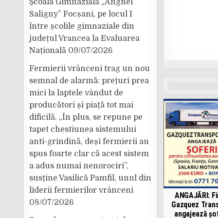
Școala Gimnazială „Anghel
Saligny” Focșani, pe locul I
între școlile gimnaziale din
județul Vrancea la Evaluarea
Națională
09/07/2026
Fermierii vrânceni trag un nou
semnal de alarmă: prețuri prea
mici la laptele vândut de
producători și piață tot mai
dificilă. „În plus, se repune pe
tapet chestiunea sistemului
anti-grindină, deși fermierii au
spus foarte clar că acest sistem
a adus numai nenorociri”,
susține Vasilică Pamfil, unul din
liderii fermierilor vrânceni
ANGAJĂRI: F
08/07/2026
Gazquez Tran
angajează șof