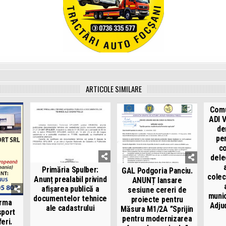
ARTICOLE SIMILARE
Comu
ADI 
de
pen
co
dele
Primăria Spulber:
GAL Podgoria Panciu.
colec
Anunț prealabil privind
ANUNȚ lansare
afișarea publică a
sesiune cereri de
munic
documentelor tehnice
proiecte pentru
irma
Adjud
ale cadastrului
Măsura M1/2A ”Sprijin
sport
pentru modernizarea
eri.