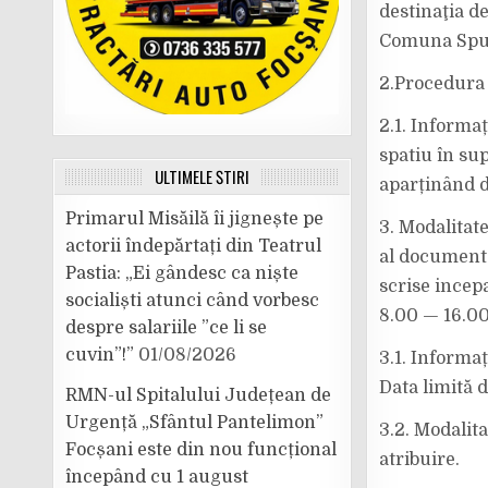
destinaţia d
Comuna Spu
2.Procedura a
2.1. Informaț
spatiu în sup
ULTIMELE ȘTIRI
aparținând d
Primarul Misăilă îi jignește pe
3. Modalitat
actorii îndepărtați din Teatrul
al documenta
Pastia: „Ei gândesc ca niște
scrise incep
socialiști atunci când vorbesc
8.00 — 16.00
despre salariile ”ce li se
cuvin”!”
01/08/2026
3.1. Informaț
Data limită 
RMN-ul Spitalului Județean de
Urgență „Sfântul Pantelimon”
3.2. Modalit
Focșani este din nou funcțional
atribuire.
începând cu 1 august