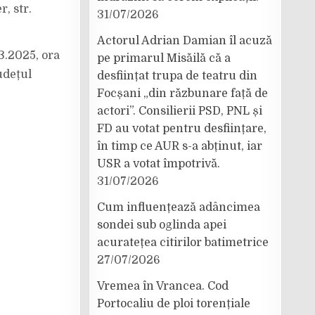
, str.
31/07/2026
Actorul Adrian Damian îl acuză
03.2025, ora
pe primarul Misăilă că a
udețul
desființat trupa de teatru din
Focșani „din răzbunare față de
actori”. Consilierii PSD, PNL și
FD au votat pentru desființare,
în timp ce AUR s-a abținut, iar
USR a votat împotrivă.
31/07/2026
Cum influențează adâncimea
sondei sub oglinda apei
acuratețea citirilor batimetrice
27/07/2026
Vremea în Vrancea. Cod
Portocaliu de ploi torențiale