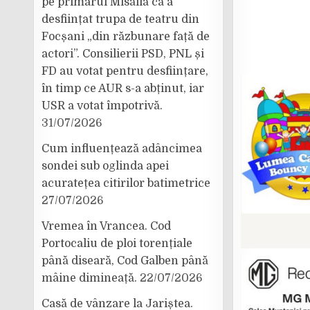
pe primarul Misăilă că a
desființat trupa de teatru din
Focșani „din răzbunare față de
actori”. Consilierii PSD, PNL și
FD au votat pentru desființare,
în timp ce AUR s-a abținut, iar
USR a votat împotrivă.
31/07/2026
Cum influențează adâncimea
sondei sub oglinda apei
acuratețea citirilor batimetrice
27/07/2026
Vremea în Vrancea. Cod
Portocaliu de ploi torențiale
până diseară, Cod Galben până
mâine dimineață.
22/07/2026
Casă de vânzare la Jariștea.