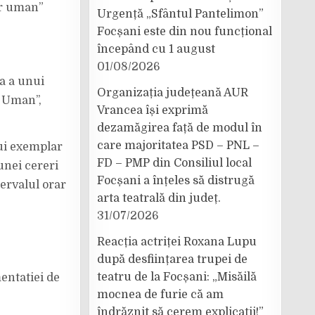
ar uman”
Urgență „Sfântul Pantelimon”
Focșani este din nou funcțional
începând cu 1 august
01/08/2026
ca a unui
Organizația județeană AUR
 Uman’’,
Vrancea își exprimă
dezamăgirea față de modul în
care majoritatea PSD – PNL –
nui exemplar
FD – PMP din Consiliul local
unei cereri
Focșani a înțeles să distrugă
ervalul orar
arta teatrală din județ.
31/07/2026
Reacția actriței Roxana Lupu
după desființarea trupei de
teatru de la Focșani: „Misăilă
entatiei de
mocnea de furie că am
îndrăznit să cerem explicații!”