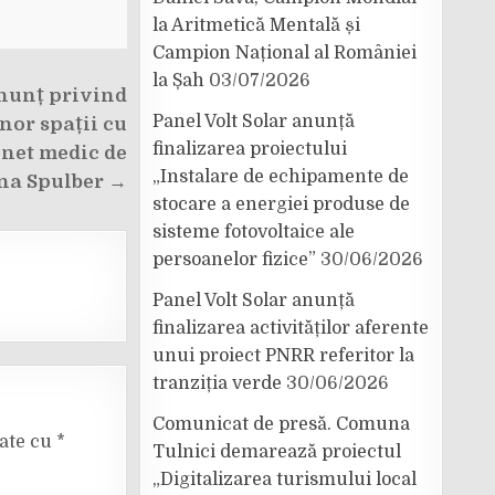
la Aritmetică Mentală și
Campion Național al României
la Șah
03/07/2026
nunț privind
Panel Volt Solar anunță
nor spații cu
finalizarea proiectului
inet medic de
„Instalare de echipamente de
na Spulber →
stocare a energiei produse de
sisteme fotovoltaice ale
persoanelor fizice”
30/06/2026
Panel Volt Solar anunță
finalizarea activităților aferente
unui proiect PNRR referitor la
tranziția verde
30/06/2026
Comunicat de presă. Comuna
cate cu
*
Tulnici demarează proiectul
„Digitalizarea turismului local