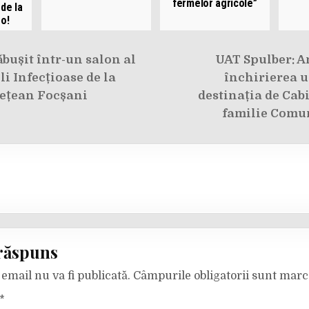
fermelor agricole”
 de la
ro!
e
bușit într-un salon al
UAT Spulber: A
li Infecțioase de la
închirierea u
dețean Focșani
destinația de Cab
familie Comu
răspuns
email nu va fi publicată.
Câmpurile obligatorii sunt mar
*