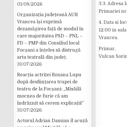
3.3. Adresa 
01/08/2026
Primariei nr
Organizația județeană AUR
Vrancea își exprimă
4. Data si lo
dezamăgirea față de modul în
12:00 in sal
care majoritatea PSD – PNL –
Vrancea.
FD – PMP din Consiliul local
Primar,
Focșani a înțeles să distrugă
Vulcan Sori
arta teatrală din județ.
31/07/2026
Reacția actriței Roxana Lupu
după desființarea trupei de
teatru de la Focșani: „Misăilă
mocnea de furie că am
îndrăznit să cerem explicații!”
31/07/2026
Actorul Adrian Damian îl acuză