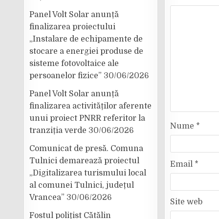
Panel Volt Solar anunță
finalizarea proiectului
„Instalare de echipamente de
stocare a energiei produse de
sisteme fotovoltaice ale
persoanelor fizice”
30/06/2026
Panel Volt Solar anunță
finalizarea activităților aferente
unui proiect PNRR referitor la
Nume
*
tranziția verde
30/06/2026
Comunicat de presă. Comuna
Tulnici demarează proiectul
Email
*
„Digitalizarea turismului local
al comunei Tulnici, județul
Vrancea”
30/06/2026
Site web
Fostul polițist Cătălin