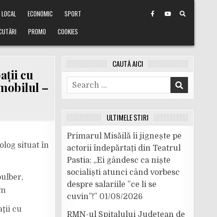
LOCAL
ECONOMIC
SPORT
CUTĂRI
PROMO
COOKIES
CAUTĂ AICI
ații cu
Search
imobilul –
for:
ULTIMELE ȘTIRI
Primarul Misăilă îi jignește pe
log situat în
actorii îndepărtați din Teatrul
Pastia: „Ei gândesc ca niște
socialiști atunci când vorbesc
ulber,
despre salariile ”ce li se
om
cuvin”!”
01/08/2026
ţii cu
RMN-ul Spitalului Județean de