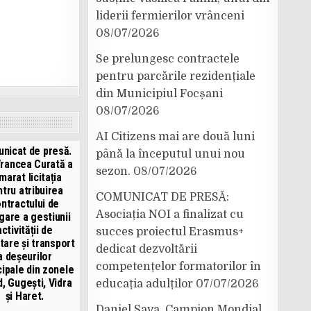
liderii fermierilor vrânceni
08/07/2026
Se prelungesc contractele
pentru parcările rezidențiale
din Municipiul Focșani
08/07/2026
AI Citizens mai are două luni
nicat de presă.
până la începutul unui nou
Vrancea Curată a
sezon.
08/07/2026
marat licitația
tru atribuirea
COMUNICAT DE PRESĂ:
ntractului de
Asociația NOI a finalizat cu
gare a gestiunii
activității de
succes proiectul Erasmus+
tare și transport
dedicat dezvoltării
a deșeurilor
competențelor formatorilor în
ipale din zonele
, Gugești, Vidra
educația adulților
07/07/2026
și Haret.
Daniel Sava, Campion Mondial