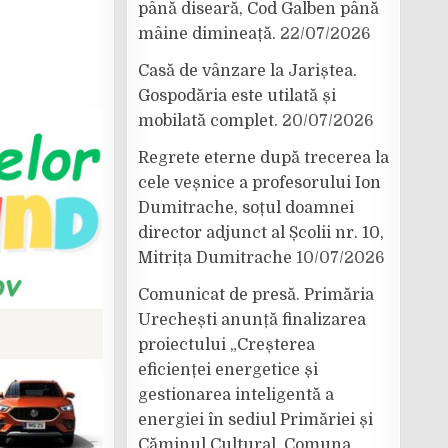
până diseară, Cod Galben până
mâine dimineață.
22/07/2026
Casă de vânzare la Jariștea.
Gospodăria este utilată și
mobilată complet.
20/07/2026
Regrete eterne după trecerea la
cele veșnice a profesorului Ion
Dumitrache, soțul doamnei
director adjunct al Școlii nr. 10,
Mitrița Dumitrache
10/07/2026
Comunicat de presă. Primăria
Urechești anunță finalizarea
proiectului „Creșterea
eficienței energetice și
gestionarea inteligentă a
energiei în sediul Primăriei și
Căminul Cultural, Comuna