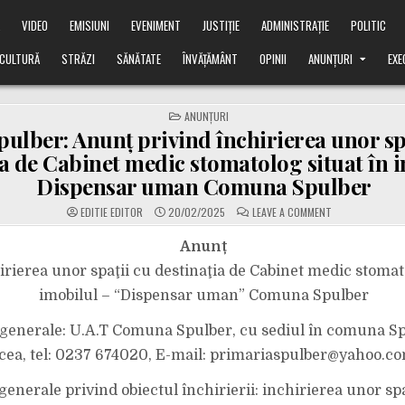
Ă
VIDEO
EMISIUNI
EVENIMENT
JUSTIȚIE
ADMINISTRAȚIE
POLITIC
CULTURĂ
STRĂZI
SĂNĂTATE
ÎNVĂȚĂMÂNT
OPINII
ANUNȚURI
EXE
POSTED
ANUNȚURI
IN
pulber: Anunț privind închirierea unor sp
ia de Cabinet medic stomatolog situat în 
Dispensar uman Comuna Spulber
ON
EDITIE EDITOR
20/02/2025
LEAVE A COMMENT
UAT
SPULBER:
ANUNȚ
Anunț
PRIVIND
ÎNCHIRIEREA
irierea unor spaţii cu destinaţia de Cabinet medic stomato
UNOR
SPAȚII
imobilul – “Dispensar uman” Comuna Spulber
CU
DESTINAȚIA
DE
i generale: U.A.T Comuna Spulber, cu sediul în comuna Sp
CABINET
MEDIC
STOMATOLOG
cea, tel: 0237 674020, E-mail: primariaspulber@yahoo.c
SITUAT
ÎN
IMOBILUL
 generale privind obiectul închirierii: inchirierea unor spa
–