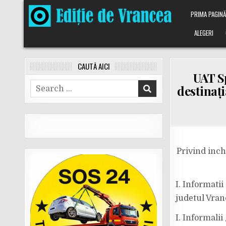
Skip
PRIMA PAGIN
to
content
ALEGERI
CAUTĂ AICI
UAT S
Search
destinaț
for:
Privind inch
I. Informati
judetul Vran
I. Informalii