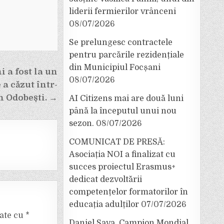
liderii fermierilor vrânceni
08/07/2026
Se prelungesc contractele
pentru parcările rezidențiale
din Municipiul Focșani
i a fost la un
08/07/2026
a căzut într-
n Odobești. →
AI Citizens mai are două luni
până la începutul unui nou
sezon.
08/07/2026
COMUNICAT DE PRESĂ:
Asociația NOI a finalizat cu
succes proiectul Erasmus+
dedicat dezvoltării
competențelor formatorilor în
educația adulților
07/07/2026
cate cu
*
Daniel Sava, Campion Mondial