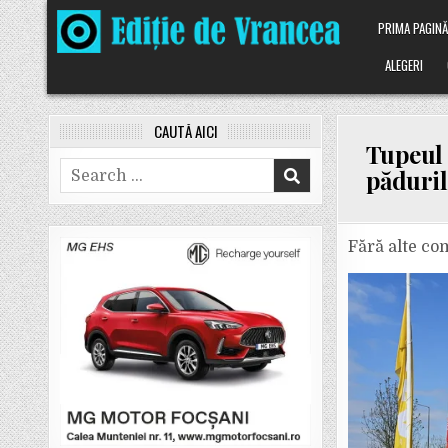
Skip
PRIMA PAGIN
to
content
ALEGERI
CAUTĂ AICI
Tupeul 
Search
păduril
for:
Fără alte co