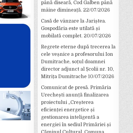
până diseară, Cod Galben până
mâine dimineață.
22/07/2026
Casă de vânzare la Jariștea.
Gospodăria este utilată și
mobilată complet.
20/07/2026
Regrete eterne după trecerea la
cele veșnice a profesorului Ion
Dumitrache, soțul doamnei
director adjunct al Școlii nr. 10,
Mitrița Dumitrache
10/07/2026
Comunicat de presă. Primăria
Urechești anunță finalizarea
proiectului „Creșterea
eficienței energetice și
gestionarea inteligentă a
energiei în sediul Primăriei și
Căminul Cultural, Comuna