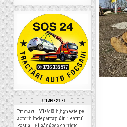
ULTIMELE ȘTIRI
Primarul Misăilă îi jignește pe
actorii îndepărtați din Teatrul
Pastia: „Ei gândesc ca niște