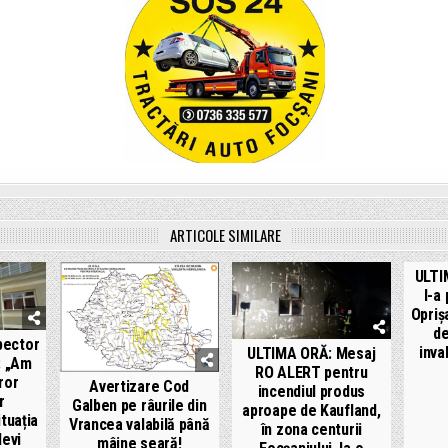
ARTICOLE SIMILARE
ULTI
l-a
Opriș
de
pector
inva
ULTIMA ORĂ: Mesaj
: „Am
RO ALERT pentru
ror
Avertizare Cod
incendiul produs
r
Galben pe râurile din
aproape de Kaufland,
ituația
Vrancea valabilă până
în zona centurii
levi
mâine seară!