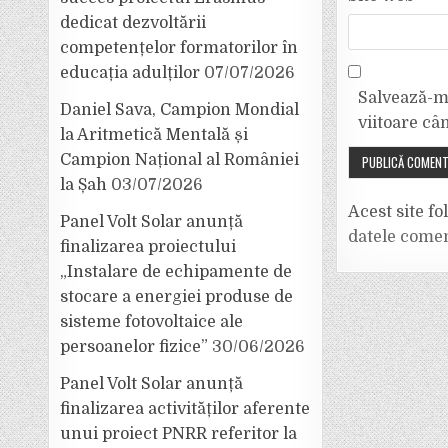
dedicat dezvoltării
competențelor formatorilor în
educația adulților
07/07/2026
Salvează-mi
Daniel Sava, Campion Mondial
viitoare câ
la Aritmetică Mentală și
Campion Național al României
la Șah
03/07/2026
Acest site f
Panel Volt Solar anunță
datele comen
finalizarea proiectului
„Instalare de echipamente de
stocare a energiei produse de
sisteme fotovoltaice ale
persoanelor fizice”
30/06/2026
Panel Volt Solar anunță
finalizarea activităților aferente
unui proiect PNRR referitor la