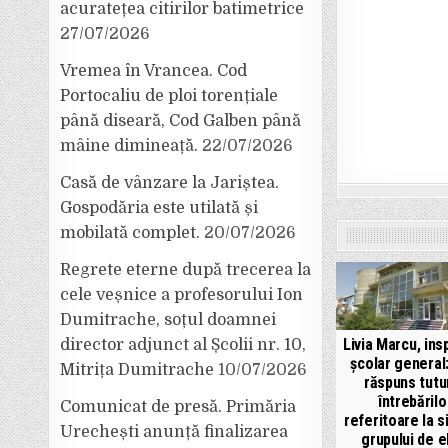
acuratețea citirilor batimetrice
27/07/2026
Vremea în Vrancea. Cod
Portocaliu de ploi torențiale
până diseară, Cod Galben până
mâine dimineață.
22/07/2026
Casă de vânzare la Jariștea.
Gospodăria este utilată și
mobilată complet.
20/07/2026
Regrete eterne după trecerea la
cele veșnice a profesorului Ion
Dumitrache, soțul doamnei
Livia Marcu, ins
director adjunct al Școlii nr. 10,
școlar general
Mitrița Dumitrache
10/07/2026
răspuns tutu
întrebărilo
Comunicat de presă. Primăria
referitoare la s
Urechești anunță finalizarea
grupului de e