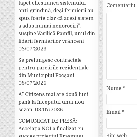
tapet chestiunea sistemului
Comentariu
anti-grindină, deși fermierii au
spus foarte clar că acest sistem
a adus numai nenorociri”,
susține Vasilică Pamfil, unul din
liderii fermierilor vrânceni
08/07/2026
Se prelungesc contractele
pentru parcările rezidențiale
din Municipiul Focșani
08/07/2026
Nume
*
AI Citizens mai are două luni
până la începutul unui nou
sezon.
08/07/2026
Email
*
COMUNICAT DE PRESĂ:
Asociația NOI a finalizat cu
Site web
succes proiectul Erasmus+