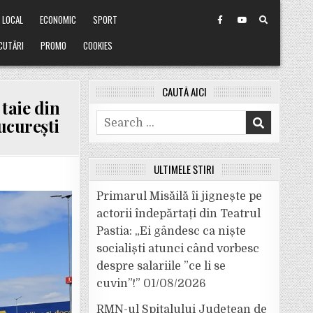
LOCAL
ECONOMIC
SPORT
CUTĂRI
PROMO
COOKIES
CAUTĂ AICI
 taie din
Search
ucurești
for:
ULTIMELE ȘTIRI
Primarul Misăilă îi jignește pe
actorii îndepărtați din Teatrul
Pastia: „Ei gândesc ca niște
socialiști atunci când vorbesc
despre salariile ”ce li se
cuvin”!”
01/08/2026
RMN-ul Spitalului Județean de