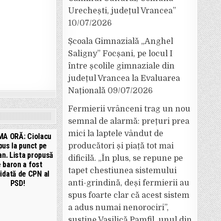
Urechești, județul Vrancea”
10/07/2026
Școala Gimnazială „Anghel
Saligny” Focșani, pe locul I
între școlile gimnaziale din
județul Vrancea la Evaluarea
Națională
09/07/2026
Fermierii vrânceni trag un nou
semnal de alarmă: prețuri prea
mici la laptele vândut de
MA ORĂ: Ciolacu
 pus la punct pe
producători și piață tot mai
an. Lista propusă
dificilă. „În plus, se repune pe
 baron a fost
tapet chestiunea sistemului
lidată de CPN al
anti-grindină, deși fermierii au
PSD!
spus foarte clar că acest sistem
a adus numai nenorociri”,
susține Vasilică Pamfil, unul din