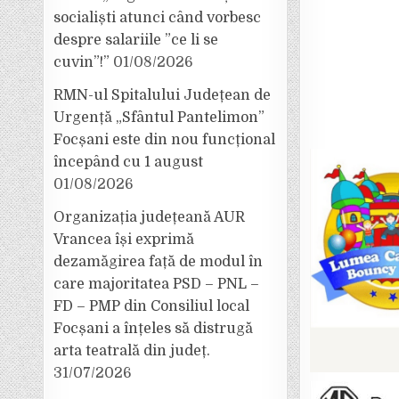
socialiști atunci când vorbesc
despre salariile ”ce li se
cuvin”!”
01/08/2026
RMN-ul Spitalului Județean de
Urgență „Sfântul Pantelimon”
Focșani este din nou funcțional
începând cu 1 august
01/08/2026
Organizația județeană AUR
Vrancea își exprimă
dezamăgirea față de modul în
care majoritatea PSD – PNL –
FD – PMP din Consiliul local
Focșani a înțeles să distrugă
arta teatrală din județ.
31/07/2026