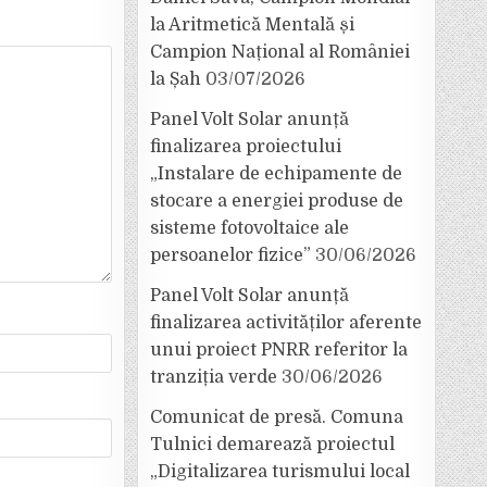
la Aritmetică Mentală și
Campion Național al României
la Șah
03/07/2026
Panel Volt Solar anunță
finalizarea proiectului
„Instalare de echipamente de
stocare a energiei produse de
sisteme fotovoltaice ale
persoanelor fizice”
30/06/2026
Panel Volt Solar anunță
finalizarea activităților aferente
unui proiect PNRR referitor la
tranziția verde
30/06/2026
Comunicat de presă. Comuna
Tulnici demarează proiectul
„Digitalizarea turismului local