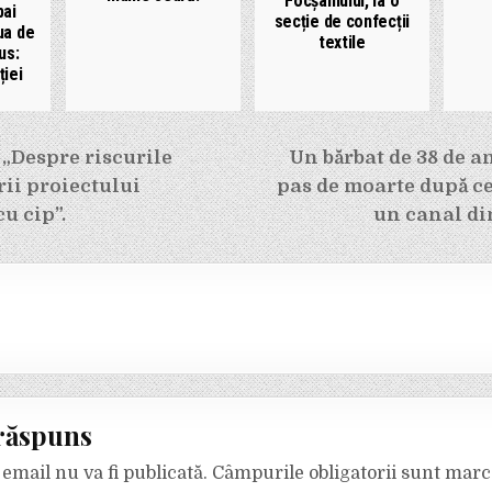
Focșaniului, la o
bai
secție de confecții
ua de
textile
us:
ției
e
 „Despre riscurile
Un bărbat de 38 de an
ii proiectului
pas de moarte după ce 
u cip”.
un canal di
răspuns
email nu va fi publicată.
Câmpurile obligatorii sunt mar