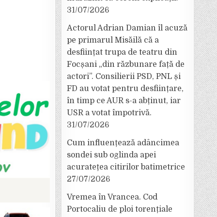
31/07/2026
Actorul Adrian Damian îl acuză
pe primarul Misăilă că a
desființat trupa de teatru din
Focșani „din răzbunare față de
actori”. Consilierii PSD, PNL și
FD au votat pentru desființare,
în timp ce AUR s-a abținut, iar
USR a votat împotrivă.
31/07/2026
Cum influențează adâncimea
sondei sub oglinda apei
acuratețea citirilor batimetrice
27/07/2026
Vremea în Vrancea. Cod
Portocaliu de ploi torențiale