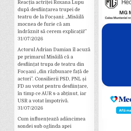
Reacția actriței Roxana Lupu
după desființarea trupei de
teatru de la Focșani: „Misăilă
mocnea de furie că am
îndrăznit să cerem explicații!”
31/07/2026
Actorul Adrian Damian îl acuză
pe primarul Misăilă că a
desființat trupa de teatru din
Focșani „din răzbunare față de
actori”. Consilierii PSD, PNL și
FD au votat pentru desființare,
în timp ce AUR s-a abținut, iar
USR a votat împotrivă.
31/07/2026
Cum influențează adâncimea
sondei sub oglinda apei