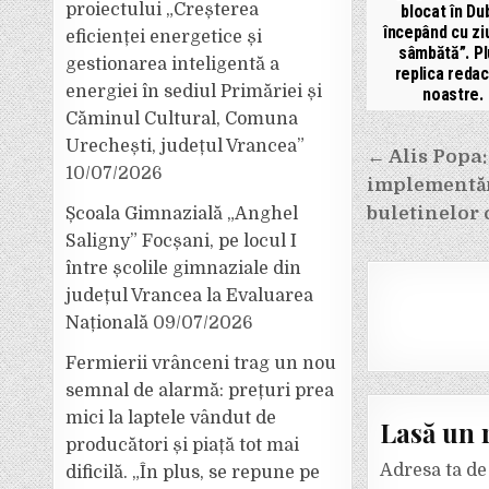
proiectului „Creșterea
blocat în Du
începând cu zi
eficienței energetice și
sâmbătă”. Pl
gestionarea inteligentă a
replica redac
energiei în sediul Primăriei și
noastre.
Căminul Cultural, Comuna
Urechești, județul Vrancea”
Navigar
← Alis Popa:
10/07/2026
în
implementăr
articole
buletinelor c
Școala Gimnazială „Anghel
Saligny” Focșani, pe locul I
între școlile gimnaziale din
județul Vrancea la Evaluarea
Națională
09/07/2026
Fermierii vrânceni trag un nou
semnal de alarmă: prețuri prea
mici la laptele vândut de
Lasă un 
producători și piață tot mai
Adresa ta de 
dificilă. „În plus, se repune pe