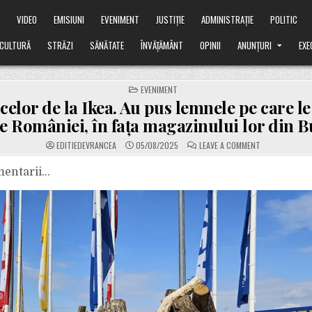
Ă
VIDEO
EMISIUNI
EVENIMENT
JUSTIȚIE
ADMINISTRAȚIE
POLITIC
CULTURĂ
STRĂZI
SĂNĂTATE
ÎNVĂȚĂMÂNT
OPINII
ANUNȚURI
EXE
POSTED
EVENIMENT
IN
celor de la Ikea. Au pus lemnele pe care le
e României, în fața magazinului lor din B
ON
EDITIEDEVRANCEA
05/08/2025
LEAVE A COMMENT
TUPEUL
CELOR
DE
mentarii…
LA
IKEA.
AU
PUS
LEMNELE
PE
CARE
LE
TAIE
DIN
PĂDURILE
ROMÂNIEI,
ÎN
FAȚA
MAGAZINULUI
LOR
DIN