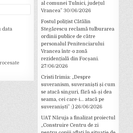
al comunei Tulnici, județul
Vrancea”
30/06/2026
Fostul polițist Cătălin
u data
Stegărescu reclamă tulburarea
ordinii publice de către
personalul Penitenciarului
Vrancea într-o zonă
rezidențială din Focșani.
rocesate
27/06/2026
Cristi Irimia: „Despre
suveranism, suveraniști și cum
se atacă singuri, fără să-și dea
seama, cei care-i… atacă pe
suveraniști” :)
26/06/2026
UAT Năruja a finalizat proiectul
„Construire Centru de zi
pentru copiii aflați în situație de