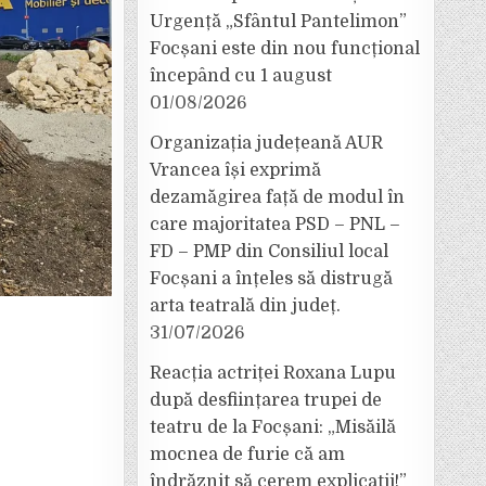
Urgență „Sfântul Pantelimon”
Focșani este din nou funcțional
începând cu 1 august
01/08/2026
Organizația județeană AUR
Vrancea își exprimă
dezamăgirea față de modul în
care majoritatea PSD – PNL –
FD – PMP din Consiliul local
Focșani a înțeles să distrugă
arta teatrală din județ.
31/07/2026
Reacția actriței Roxana Lupu
după desființarea trupei de
teatru de la Focșani: „Misăilă
mocnea de furie că am
îndrăznit să cerem explicații!”