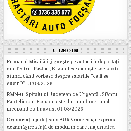
ULTIMELE ȘTIRI
Primarul Misăilă îi jignește pe actorii îndepărtați
din Teatrul Pastia: „Ei gândesc ca niște socialiști
atunci când vorbesc despre salariile ”ce li se
cuvin”!”
01/08/2026
RMN-ul Spitalului Județean de Urgență „Sfântul
Pantelimon” Focșani este din nou funcțional
începând cu 1 august
01/08/2026
Organizația județeană AUR Vrancea își exprimă
dezamăgirea față de modul în care majoritatea