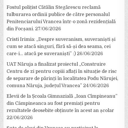
Fostul polițist Cătălin Stegărescu reclamă
tulburarea ordinii publice de către personalul
Penitenciarului Vrancea într-o zonă rezidențială
din Focșani.
27/06/2026
Cristi Irimia: „Despre suveranism, suveraniști și
cum se atacă singuri, fără să-și dea seama, cei
care-i… atacă pe suveraniști” :)
26/06/2026
UAT Năruja a finalizat proiectul „Construire
Centru de zi pentru copiii aflați în situație de risc
de separare de părinți în localitatea Podu Nărujei,
comuna Năruja, județul Vrancea”
24/06/2026
Elevii de la Școala Gimnazială „Ioan Cîmpineanu”
din Câmpineanca au fost premiați pentru
rezultatele deosebite obținute în acest an școlar
22/06/2026