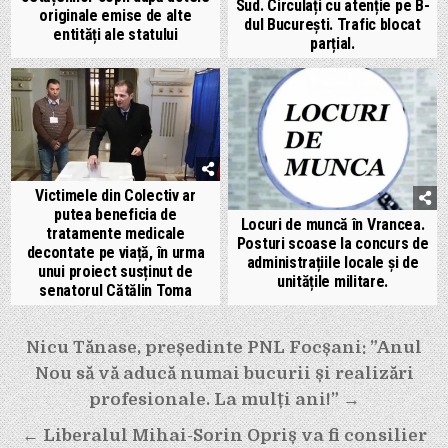
Sud. Circulați cu atenție pe B-
originale emise de alte
dul București. Trafic blocat
entități ale statului
parțial.
Victimele din Colectiv ar
putea beneficia de
Locuri de muncă în Vrancea.
tratamente medicale
Posturi scoase la concurs de
decontate pe viață, în urma
administrațiile locale și de
unui proiect susținut de
unitățile militare.
senatorul Cătălin Toma
Navigare
Nicu Tănase, președinte PNL Focșani: ”Anul
în
Nou să vă aducă numai bucurii și realizări
articole
profesionale. La mulți ani!” →
← Liberalul Mihai-Sorin Opriș va fi consilier