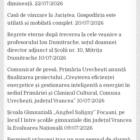
dimineață.
22/07/2026
Casă de vânzare la Jariștea. Gospodăria este
utilată și mobilată complet.
20/07/2026
Regrete eterne după trecerea la cele veșnice a
profesorului Ion Dumitrache, soțul doamnei
director adjunct al Școlii nr. 10, Mitrița
Dumitrache
10/07/2026
Comunicat de presă. Primăria Urechești anunță
finalizarea proiectului „Creșterea eficienței
energetice și gestionarea inteligentă a energiei în
sediul Primăriei și Căminul Cultural, Comuna
Urechești, județul Vrancea”
10/07/2026
Școala Gimnazială „Anghel Saligny” Focșani, pe
locul I între școlile gimnaziale din județul Vrancea
la Evaluarea Națională
09/07/2026
Fermierii vrânceni trag un nou semnal de alarmă: