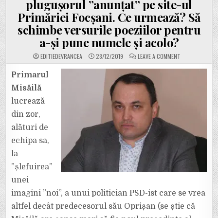
plugușorul ”anunțat” pe site-ul
Primăriei Focșani. Ce urmează? Să
schimbe versurile poeziilor pentru
a-și pune numele și acolo?
ON
EDITIEDEVRANCEA
28/12/2019
LEAVE A COMMENT
TUPEU:
NICI
MĂCAR
Primarul
OPRIȘAN
N-
Misăilă
A
FĂCUT
lucrează
ASTA
ÎN
din zor,
30
DE
ANI!
alături de
CULMEA
PROPAGANDEI
echipa sa,
ȘI
MEGALOMANIEI
la
LA
MISĂILĂ:
”șlefuirea”
ȘI-
A
BĂGAT
unei
NUMELE
ÎN
imagini ”noi”, a unui politician PSD-ist care se vrea
PLUGUȘORUL
”ANUNȚAT”
altfel decât predecesorul său Oprișan (se știe că
PE
SITE-