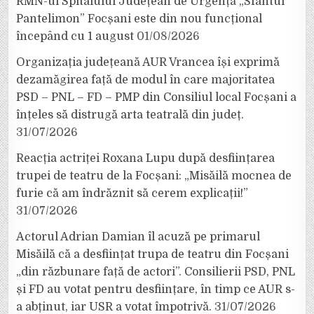
RMN-ul Spitalului Județean de Urgență „Sfântul
Pantelimon” Focșani este din nou funcțional
începând cu 1 august
01/08/2026
Organizația județeană AUR Vrancea își exprimă
dezamăgirea față de modul în care majoritatea
PSD – PNL – FD – PMP din Consiliul local Focșani a
înțeles să distrugă arta teatrală din județ.
31/07/2026
Reacția actriței Roxana Lupu după desființarea
trupei de teatru de la Focșani: „Misăilă mocnea de
furie că am îndrăznit să cerem explicații!”
31/07/2026
Actorul Adrian Damian îl acuză pe primarul
Misăilă că a desființat trupa de teatru din Focșani
„din răzbunare față de actori”. Consilierii PSD, PNL
și FD au votat pentru desființare, în timp ce AUR s-
a abținut, iar USR a votat împotrivă.
31/07/2026