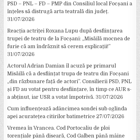
PSD – PNL – FD – PMP din Consiliul local Focșani a
înțeles să distrugă arta teatrală din județ.
31/07/2026
Reacția actriței Roxana Lupu după desființarea
trupei de teatru de la Focșani: „Misăilă mocnea de
furie că am îndrăznit să cerem explicații!”
31/07/2026
Actorul Adrian Damian îl acuză pe primarul
Misăilă că a desființat trupa de teatru din Focșani
„din răzbunare față de actori”. Consilierii PSD, PNL
și FD au votat pentru desființare, în timp ce AUR s-
a abținut, iar USR a votat împotrivă.
31/07/2026
Cum influențează adâncimea sondei sub oglinda
apei acuratețea citirilor batimetrice
27/07/2026
Vremea în Vrancea. Cod Portocaliu de ploi
torențiale până diseară, Cod Galben până mâine