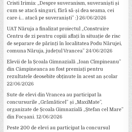
Cristi Irimia: „Despre suveranism, suveraniști și
cum se atacă singuri, fără să-și dea seama, cei
care-i… atacă pe suveraniști” :)
26/06/2026
UAT Năruja a finalizat proiectul „Construire
Centru de zi pentru copiii aflați în situație de risc
de separare de părinți în localitatea Podu Nărujei,
comuna Năruja, județul Vrancea”
24/06/2026
Elevii de la Școala Gimnazială „Ioan Cîmpineanu”
din Câmpineanca au fost premiați pentru
rezultatele deosebite obținute în acest an școlar
22/06/2026
Sute de elevi din Vrancea au participat la
concursurile „Grămăticel” și „MaxiMate”,
organizate de Școala Gimnazială „Ștefan cel Mare”
din Focșani.
12/06/2026
Peste 200 de elevi au participat la concursul