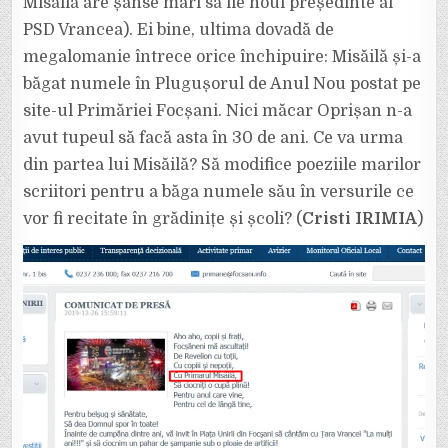
Misăilă are șanse mari să fie noul președinte al
UL
PRIMĂRIEI
FOCȘANI.
PSD Vrancea). Ei bine, ultima dovadă de
CE
URMEAZĂ?
megalomanie întrece orice închipuire: Misăilă și-a
SĂ
SCHIMBE
băgat numele în Plugușorul de Anul Nou postat pe
VERSURILE
POEZIILOR
site-ul Primăriei Focșani. Nici măcar Oprișan n-a
PENTRU
A-
ȘI
avut tupeul să facă asta în 30 de ani. Ce va urma
PUNE
NUMELE
din partea lui Misăilă? Să modifice poeziile marilor
ȘI
ACOLO?
scriitori pentru a băga numele său în versurile ce
vor fi recitate în grădinițe și școli? (
Cristi IRIMIA
)