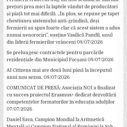
prețuri prea mici la laptele vândut de producători
și piață tot mai dificilă. „În plus, se repune pe tapet
chestiunea sistemului anti-grindină, deși
fermierii au spus foarte clar că acest sistem a adus
numai nenorociri”, susține Vasilică Pamfil, unul
din liderii fermierilor vrânceni
08/07/2026
Se prelungesc contractele pentru parcările
rezidențiale din Municipiul Focșani
08/07/2026
AI Citizens mai are două luni până la începutul
unui nou sezon.
08/07/2026
COMUNICAT DE PRESĂ: Asociația NOI a finalizat
cu succes proiectul Erasmus+ dedicat dezvoltării
competențelor formatorilor în educația adulților
07/07/2026
Daniel Sava, Campion Mondial la Aritmetică
Mentală și Campion Național al României la Șah