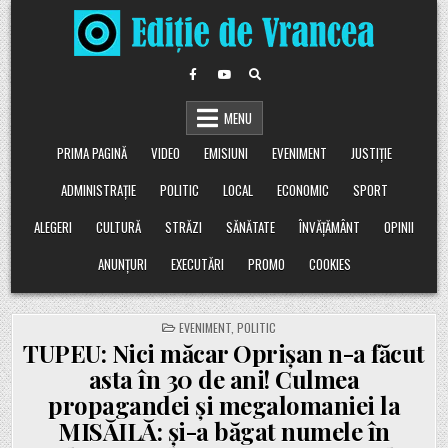
Skip
to
content
MENU
PRIMA PAGINĂ
VIDEO
EMISIUNI
EVENIMENT
JUSTIȚIE
ADMINISTRAȚIE
POLITIC
LOCAL
ECONOMIC
SPORT
ALEGERI
CULTURĂ
STRĂZI
SĂNĂTATE
ÎNVĂȚĂMÂNT
OPINII
ANUNȚURI
EXECUTĂRI
PROMO
COOKIES
POSTED
EVENIMENT
,
POLITIC
IN
TUPEU: Nici măcar Oprișan n-a făcut
asta în 30 de ani! Culmea
propagandei și megalomaniei la
MISĂILĂ: și-a băgat numele în