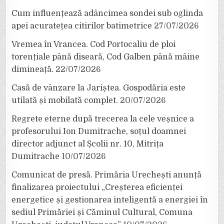
Cum influențează adâncimea sondei sub oglinda
apei acuratețea citirilor batimetrice
27/07/2026
Vremea în Vrancea. Cod Portocaliu de ploi
torențiale până diseară, Cod Galben până mâine
dimineață.
22/07/2026
Casă de vânzare la Jariștea. Gospodăria este
utilată și mobilată complet.
20/07/2026
Regrete eterne după trecerea la cele veșnice a
profesorului Ion Dumitrache, soțul doamnei
director adjunct al Școlii nr. 10, Mitrița
Dumitrache
10/07/2026
Comunicat de presă. Primăria Urechești anunță
finalizarea proiectului „Creșterea eficienței
energetice și gestionarea inteligentă a energiei în
sediul Primăriei și Căminul Cultural, Comuna