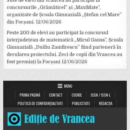
Sute de elevi din Vrancea au participat la
concursurile „Grămăticel” și „MaxiMate”,
organizate de Școala Gimnazială „Ștefan cel Mare”
din Focșani.
12/06/2026
Peste 200 de elevi au participat la concursul
interjudețean de matematică „Micul Gauss”, Școala
Gimnazială „Duiliu Zamfirescu” fiind parteneră în
derularea proiectului. Zeci de copii din Vrancea au
fost premiați la Focșani
12/06/2026
MENU
PRIMA PAGINĂ
CONTACT
COOKIE
ISSN / ISSN-L
POLITICĂ DE CONFIDENȚIALITATE
PUBLICITATE
REDACȚIA