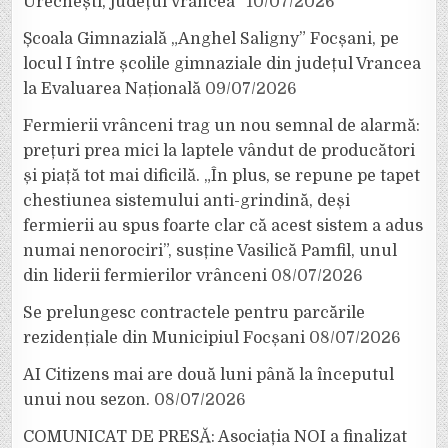
Urechești, județul Vrancea”
10/07/2026
Școala Gimnazială „Anghel Saligny” Focșani, pe
locul I între școlile gimnaziale din județul Vrancea
la Evaluarea Națională
09/07/2026
Fermierii vrânceni trag un nou semnal de alarmă:
prețuri prea mici la laptele vândut de producători
și piață tot mai dificilă. „În plus, se repune pe tapet
chestiunea sistemului anti-grindină, deși
fermierii au spus foarte clar că acest sistem a adus
numai nenorociri”, susține Vasilică Pamfil, unul
din liderii fermierilor vrânceni
08/07/2026
Se prelungesc contractele pentru parcările
rezidențiale din Municipiul Focșani
08/07/2026
AI Citizens mai are două luni până la începutul
unui nou sezon.
08/07/2026
COMUNICAT DE PRESĂ: Asociația NOI a finalizat