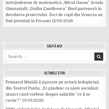
interjudețean de matematică „Micul Gauss”, Școala
Gimnazială „Duiliu Zamfirescu” fiind parteneră în
derularea proiectului. Zeci de copii din Vrancea au
fost premiați la Focșani
12/06/2026
CAUTĂ AICI
Search
for:
ULTIMELE ȘTIRI
Primarul Misăilă îi jignește pe actorii îndepărtați
din Teatrul Pastia: „Ei gândesc ca niște socialiști
atunci când vorbesc despre salariile ”ce li se
cuvin”!”
01/08/2026