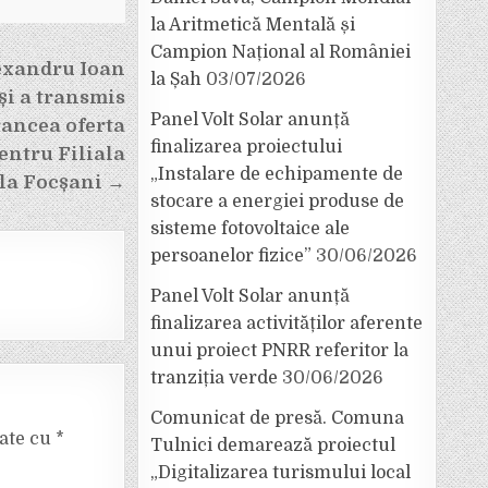
la Aritmetică Mentală și
Campion Național al României
exandru Ioan
la Șah
03/07/2026
și a transmis
Panel Volt Solar anunță
rancea oferta
finalizarea proiectului
entru Filiala
„Instalare de echipamente de
 la Focșani →
stocare a energiei produse de
sisteme fotovoltaice ale
persoanelor fizice”
30/06/2026
Panel Volt Solar anunță
finalizarea activităților aferente
unui proiect PNRR referitor la
tranziția verde
30/06/2026
Comunicat de presă. Comuna
cate cu
*
Tulnici demarează proiectul
„Digitalizarea turismului local