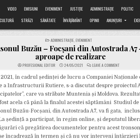
Ă
VIDEO
EMISIUNI
EVENIMENT
JUSTIȚIE
ADMINISTRAȚIE
POLITIC
CULTURĂ
STRĂZI
SĂNĂTATE
ÎNVĂȚĂMÂNT
OPINII
ANUNȚURI
EXE
POSTED
ADMINISTRAȚIE
,
EVENIMENT
IN
sonul Buzău – Focșani din Autostrada A7 
aproape de realizare
ON
PROFESIONAL EDITOR
24/05/2021
LEAVE A COMMENT
TRONSONUL
BUZĂU
–
 2021, în cadrul ședinței de lucru a Companiei Naționale 
FOCȘANI
DIN
 a Infrastructurii Rutiere, s-a discutat despre proiectul 
AUTOSTRAD
A7
cipatelor”, care va străbate Muntenia și Moldova. Rezulta
–
MAI
 fost acela că
până la finalul acestei săptămâni
Studiul de 
APROAPE
DE
REALIZARE
onul Buzău-Focșani, din Autostrada A7, va fi gata, inclus
a ședință a participat, în regim online, și deputatul liber
sigurări că pregătirea documentelor pentru acest tronso
se încadrează în termen și că nu vor interveni întârzieri 