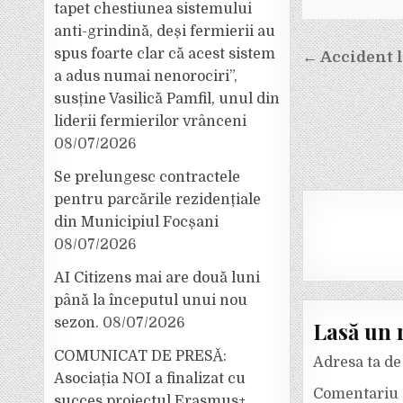
tapet chestiunea sistemului
anti-grindină, deși fermierii au
Navigar
spus foarte clar că acest sistem
← Accident 
în
a adus numai nenorociri”,
susține Vasilică Pamfil, unul din
articole
liderii fermierilor vrânceni
08/07/2026
Se prelungesc contractele
pentru parcările rezidențiale
din Municipiul Focșani
08/07/2026
AI Citizens mai are două luni
până la începutul unui nou
sezon.
08/07/2026
Lasă un 
COMUNICAT DE PRESĂ:
Adresa ta de 
Asociația NOI a finalizat cu
Comentariu
succes proiectul Erasmus+