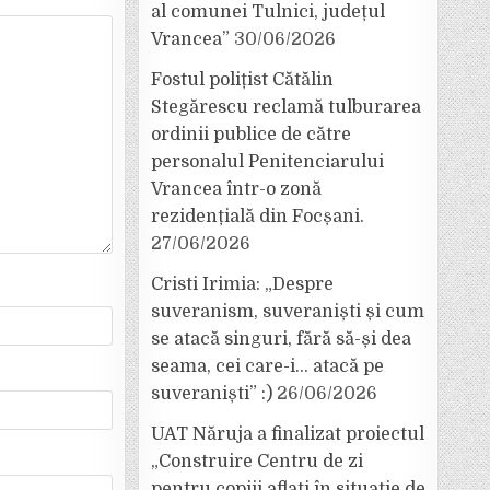
al comunei Tulnici, județul
Vrancea”
30/06/2026
Fostul polițist Cătălin
Stegărescu reclamă tulburarea
ordinii publice de către
personalul Penitenciarului
Vrancea într-o zonă
rezidențială din Focșani.
27/06/2026
Cristi Irimia: „Despre
suveranism, suveraniști și cum
se atacă singuri, fără să-și dea
seama, cei care-i… atacă pe
suveraniști” :)
26/06/2026
UAT Năruja a finalizat proiectul
„Construire Centru de zi
pentru copiii aflați în situație de