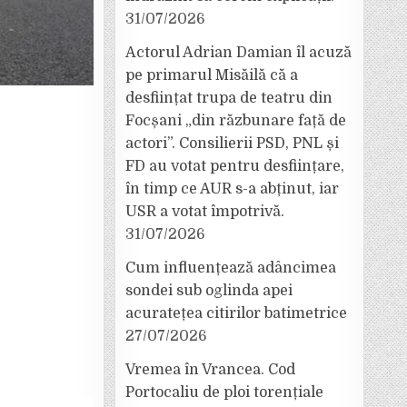
31/07/2026
Actorul Adrian Damian îl acuză
pe primarul Misăilă că a
desființat trupa de teatru din
Focșani „din răzbunare față de
actori”. Consilierii PSD, PNL și
FD au votat pentru desființare,
în timp ce AUR s-a abținut, iar
USR a votat împotrivă.
31/07/2026
Cum influențează adâncimea
sondei sub oglinda apei
acuratețea citirilor batimetrice
27/07/2026
Vremea în Vrancea. Cod
Portocaliu de ploi torențiale