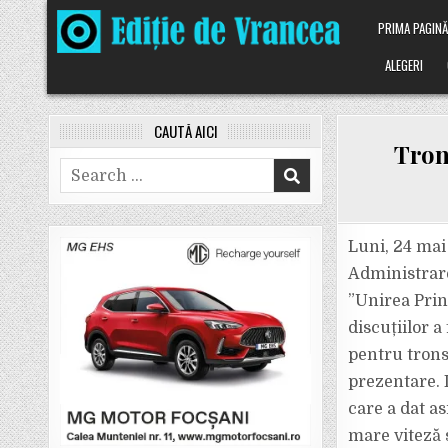
Skip
PRIMA PAGIN
to
content
ALEGERI
CAUTĂ AICI
Tron
Search
for:
Luni, 24 mai
Administrare
”Unirea Prin
discuțiilor a
pentru trons
prezentare. L
care a dat a
mare viteză 