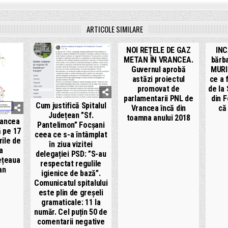
ARTICOLE SIMILARE
NOI REȚELE DE GAZ
INC
METAN ÎN VRANCEA.
bărba
Guvernul aprobă
MURI
astăzi proiectul
ce a 
promovat de
de la
parlamentarii PNL de
din F
Cum justifică Spitalul
Vrancea încă din
că
Județean ”Sf.
toamna anului 2018
rancea
Pantelimon” Focșani
 pe 17
ceea ce s-a întâmplat
ile de
în ziua vizitei
a
delegației PSD: ”S-au
rețeaua
respectat regulile
an
igienice de bază”.
Comunicatul spitalului
este plin de greșeli
gramaticale: 11 la
număr. Cel puțin 50 de
comentarii negative