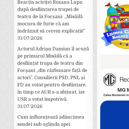
Reacția actriței Roxana Lupu
după desființarea trupei de
teatru de la Focșani: „Misăilă
mocnea de furie că am
îndrăznit să cerem explicații!”
31/07/2026
Actorul Adrian Damian îl acuză
pe primarul Misăilă că a
desființat trupa de teatru din
Focșani „din răzbunare față de
actori”. Consilierii PSD, PNL și
FD au votat pentru desființare,
în timp ce AUR s-a abținut, iar
USR a votat împotrivă.
31/07/2026
Cum influențează adâncimea
sondei sub oglinda apei