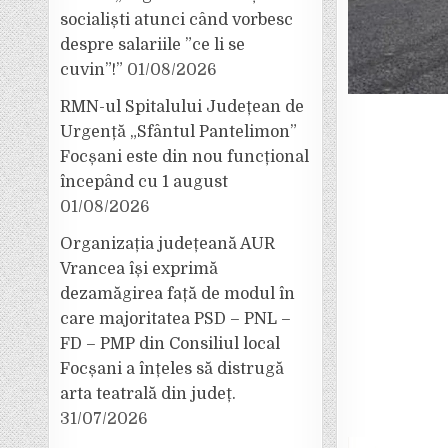
socialiști atunci când vorbesc
despre salariile ”ce li se
cuvin”!”
01/08/2026
RMN-ul Spitalului Județean de
Urgență „Sfântul Pantelimon”
Focșani este din nou funcțional
începând cu 1 august
01/08/2026
Organizația județeană AUR
Vrancea își exprimă
dezamăgirea față de modul în
care majoritatea PSD – PNL –
FD – PMP din Consiliul local
Focșani a înțeles să distrugă
arta teatrală din județ.
31/07/2026