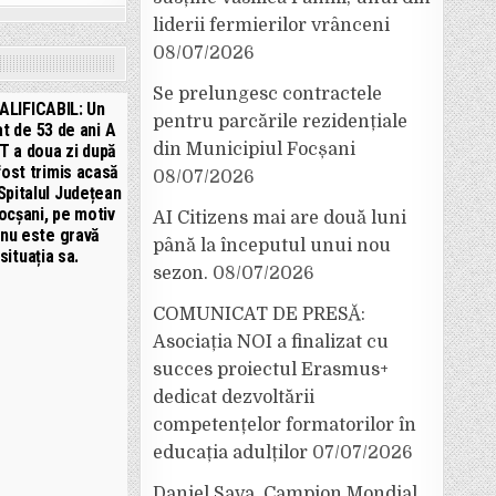
liderii fermierilor vrânceni
08/07/2026
Se prelungesc contractele
ALIFICABIL: Un
pentru parcările rezidențiale
t de 53 de ani A
din Municipiul Focșani
T a doua zi după
fost trimis acasă
08/07/2026
 Spitalul Județean
ocșani, pe motiv
AI Citizens mai are două luni
 nu este gravă
până la începutul unui nou
situația sa.
sezon.
08/07/2026
COMUNICAT DE PRESĂ:
Asociația NOI a finalizat cu
succes proiectul Erasmus+
dedicat dezvoltării
competențelor formatorilor în
educația adulților
07/07/2026
Daniel Sava, Campion Mondial