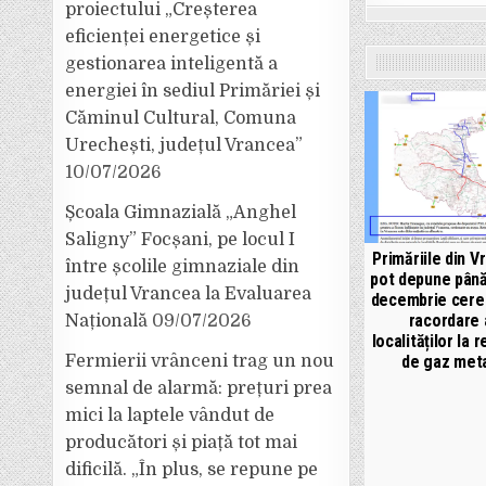
proiectului „Creșterea
eficienței energetice și
gestionarea inteligentă a
energiei în sediul Primăriei și
Căminul Cultural, Comuna
Urechești, județul Vrancea”
10/07/2026
Școala Gimnazială „Anghel
Saligny” Focșani, pe locul I
Primăriile din V
între școlile gimnaziale din
pot depune până
județul Vrancea la Evaluarea
decembrie cerer
racordare 
Națională
09/07/2026
localităților la 
de gaz met
Fermierii vrânceni trag un nou
semnal de alarmă: prețuri prea
mici la laptele vândut de
producători și piață tot mai
dificilă. „În plus, se repune pe