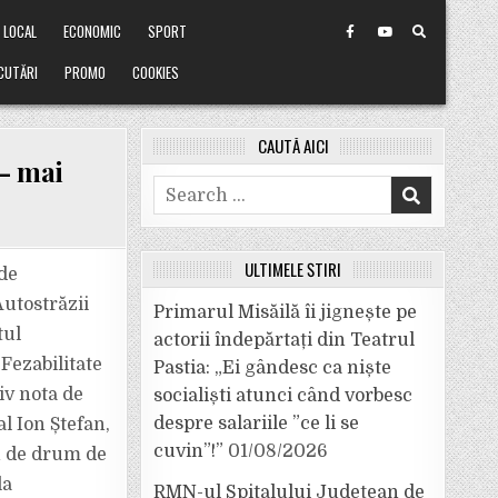
LOCAL
ECONOMIC
SPORT
CUTĂRI
PROMO
COOKIES
CAUTĂ AICI
– mai
Search
for:
ULTIMELE ȘTIRI
de
Autostrăzii
A
Primarul Misăilă îi jignește pe
tul
actorii îndepărtați din Teatrul
Fezabilitate
Pastia: „Ei gândesc ca niște
iv nota de
socialiști atunci când vorbesc
despre salariile ”ce li se
al Ion Ștefan,
cuvin”!”
01/08/2026
n de drum de
la
RMN-ul Spitalului Județean de