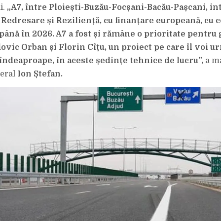
i.
„
A7, între Ploiești-Buzău-Focșani-Bacău-Pașcani, int
 Redresare și Reziliență, cu finanțare europeană, cu c
ă până în 2026.
A7 a fost și rămâne o prioritate pentru
ovic Orban și Florin Cîțu, un proiect pe care îl voi u
îndeaproape, în aceste ședințe tehnice de lucru”,
a ma
beral
Ion Ștefan.