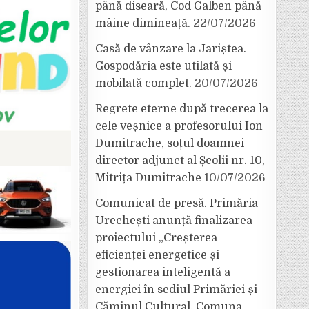
până diseară, Cod Galben până
mâine dimineață.
22/07/2026
Casă de vânzare la Jariștea.
Gospodăria este utilată și
mobilată complet.
20/07/2026
Regrete eterne după trecerea la
cele veșnice a profesorului Ion
Dumitrache, soțul doamnei
director adjunct al Școlii nr. 10,
Mitrița Dumitrache
10/07/2026
Comunicat de presă. Primăria
Urechești anunță finalizarea
proiectului „Creșterea
eficienței energetice și
gestionarea inteligentă a
energiei în sediul Primăriei și
Căminul Cultural, Comuna