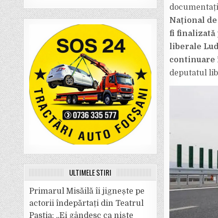
documentați
Național de
fi finalizat
liberale Lud
continuare 
deputatul li
ULTIMELE ȘTIRI
Primarul Misăilă îi jignește pe
actorii îndepărtați din Teatrul
Pastia: „Ei gândesc ca niște