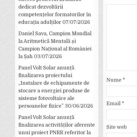
dedicat dezvoltării
competențelor formatorilor în
educația adulților
07/07/2026
Daniel Sava, Campion Mondial
la Aritmetică Mentală și
Campion Național al României
la Șah
03/07/2026
Panel Volt Solar anunță
finalizarea proiectului
Nume
*
„Instalare de echipamente de
stocare a energiei produse de
sisteme fotovoltaice ale
Email
*
persoanelor fizice”
30/06/2026
Panel Volt Solar anunță
finalizarea activităților aferente
Site web
unui proiect PNRR referitor la