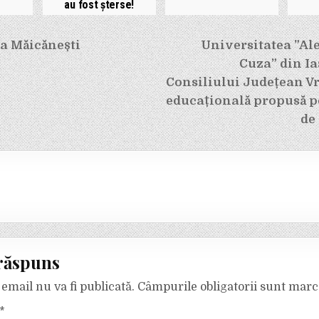
au fost șterse!
e
la Măicănești
Universitatea ”Al
Cuza” din Ia
Consiliului Județean V
educațională propusă p
de
răspuns
email nu va fi publicată.
Câmpurile obligatorii sunt mar
*