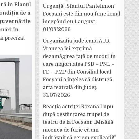
ră în Planul
Urgență „Sfântul Pantelimon”
ondiția de a
Focșani este din nou funcțional
 guvernările
începând cu 1 august
01/08/2026
rmări în
i precizat
Organizația județeană AUR
Vrancea își exprimă
dezamăgirea față de modul în
care majoritatea PSD – PNL –
FD – PMP din Consiliul local
Focșani a înțeles să distrugă
arta teatrală din județ.
31/07/2026
Reacția actriței Roxana Lupu
după desființarea trupei de
teatru de la Focșani: „Misăilă
mocnea de furie că am
îndrăznit să cerem explicații!”