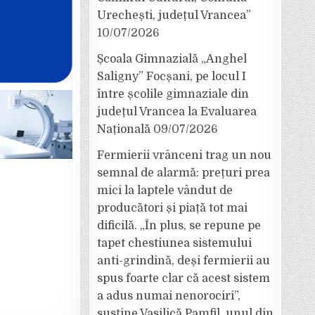
Urechești, județul Vrancea”
10/07/2026
Școala Gimnazială „Anghel
Saligny” Focșani, pe locul I
între școlile gimnaziale din
județul Vrancea la Evaluarea
Națională
09/07/2026
Fermierii vrânceni trag un nou
semnal de alarmă: prețuri prea
mici la laptele vândut de
producători și piață tot mai
dificilă. „În plus, se repune pe
tapet chestiunea sistemului
anti-grindină, deși fermierii au
spus foarte clar că acest sistem
a adus numai nenorociri”,
susține Vasilică Pamfil, unul din