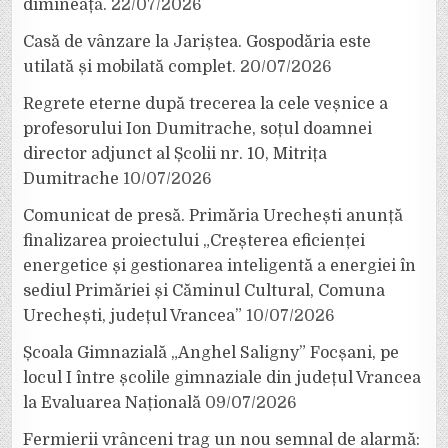
dimineață.
22/07/2026
Casă de vânzare la Jariștea. Gospodăria este
utilată și mobilată complet.
20/07/2026
Regrete eterne după trecerea la cele veșnice a
profesorului Ion Dumitrache, soțul doamnei
director adjunct al Școlii nr. 10, Mitrița
Dumitrache
10/07/2026
Comunicat de presă. Primăria Urechești anunță
finalizarea proiectului „Creșterea eficienței
energetice și gestionarea inteligentă a energiei în
sediul Primăriei și Căminul Cultural, Comuna
Urechești, județul Vrancea”
10/07/2026
Școala Gimnazială „Anghel Saligny” Focșani, pe
locul I între școlile gimnaziale din județul Vrancea
la Evaluarea Națională
09/07/2026
Fermierii vrânceni trag un nou semnal de alarmă: