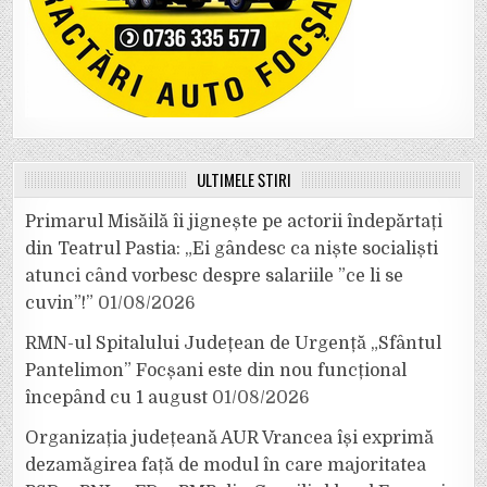
ULTIMELE ȘTIRI
Primarul Misăilă îi jignește pe actorii îndepărtați
din Teatrul Pastia: „Ei gândesc ca niște socialiști
atunci când vorbesc despre salariile ”ce li se
cuvin”!”
01/08/2026
RMN-ul Spitalului Județean de Urgență „Sfântul
Pantelimon” Focșani este din nou funcțional
începând cu 1 august
01/08/2026
Organizația județeană AUR Vrancea își exprimă
dezamăgirea față de modul în care majoritatea