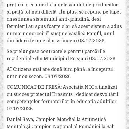
prețuri prea mici la laptele vândut de producători
și piață tot mai dificilă. „În plus, se repune pe tapet
chestiunea sistemului anti-grindină, deși
fermierii au spus foarte clar că acest sistem a adus
numai nenorociri”, susține Vasilică Pamfil, unul
din liderii fermierilor vrânceni
08/07/2026
Se prelungesc contractele pentru parcările
rezidențiale din Municipiul Focșani
08/07/2026
AI Citizens mai are două luni până la începutul
unui nou sezon.
08/07/2026
COMUNICAT DE PRESĂ: Asociația NOI a finalizat
cu succes proiectul Erasmus+ dedicat dezvoltării
competențelor formatorilor în educația adulților
07/07/2026
Daniel Sava, Campion Mondial la Aritmetică
Mentală și Campion Național al României la Șah