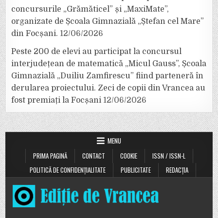
concursurile „Grămăticel” și „MaxiMate”,
organizate de Școala Gimnazială „Ștefan cel Mare”
din Focșani.
12/06/2026
Peste 200 de elevi au participat la concursul
interjudețean de matematică „Micul Gauss”, Școala
Gimnazială „Duiliu Zamfirescu” fiind parteneră în
derularea proiectului. Zeci de copii din Vrancea au
fost premiați la Focșani
12/06/2026
MENU
PRIMA PAGINĂ
CONTACT
COOKIE
ISSN / ISSN-L
POLITICĂ DE CONFIDENȚIALITATE
PUBLICITATE
REDACȚIA