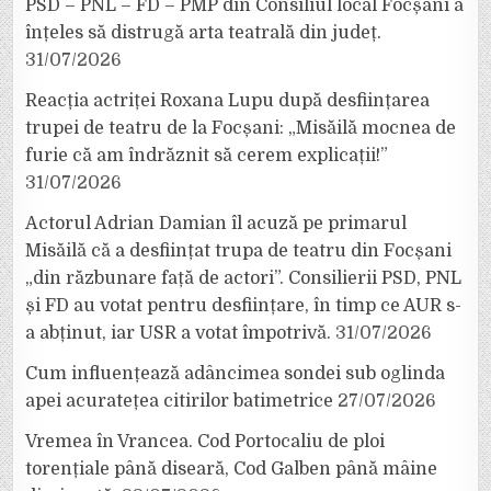
PSD – PNL – FD – PMP din Consiliul local Focșani a
înțeles să distrugă arta teatrală din județ.
31/07/2026
Reacția actriței Roxana Lupu după desființarea
trupei de teatru de la Focșani: „Misăilă mocnea de
furie că am îndrăznit să cerem explicații!”
31/07/2026
Actorul Adrian Damian îl acuză pe primarul
Misăilă că a desființat trupa de teatru din Focșani
„din răzbunare față de actori”. Consilierii PSD, PNL
și FD au votat pentru desființare, în timp ce AUR s-
a abținut, iar USR a votat împotrivă.
31/07/2026
Cum influențează adâncimea sondei sub oglinda
apei acuratețea citirilor batimetrice
27/07/2026
Vremea în Vrancea. Cod Portocaliu de ploi
torențiale până diseară, Cod Galben până mâine