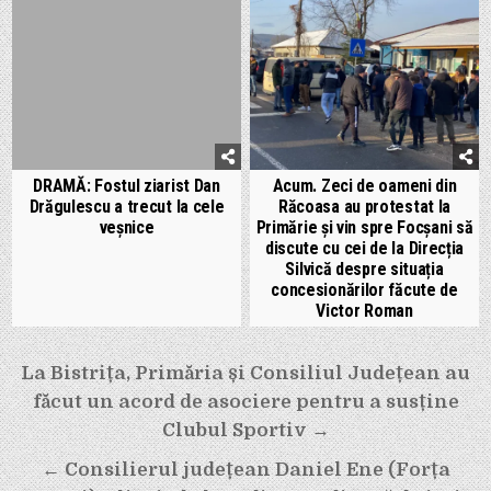
DRAMĂ: Fostul ziarist Dan
Acum. Zeci de oameni din
Drăgulescu a trecut la cele
Răcoasa au protestat la
veșnice
Primărie și vin spre Focșani să
discute cu cei de la Direcția
Silvică despre situația
concesionărilor făcute de
Victor Roman
Navigare
La Bistrița, Primăria și Consiliul Județean au
făcut un acord de asociere pentru a susține
în
Clubul Sportiv →
articole
← Consilierul județean Daniel Ene (Forța