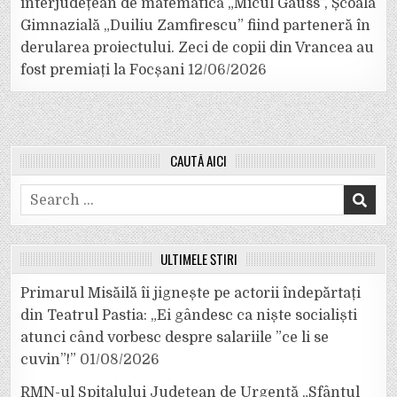
interjudețean de matematică „Micul Gauss”, Școala
Gimnazială „Duiliu Zamfirescu” fiind parteneră în
derularea proiectului. Zeci de copii din Vrancea au
fost premiați la Focșani
12/06/2026
CAUTĂ AICI
Search
for:
ULTIMELE ȘTIRI
Primarul Misăilă îi jignește pe actorii îndepărtați
din Teatrul Pastia: „Ei gândesc ca niște socialiști
atunci când vorbesc despre salariile ”ce li se
cuvin”!”
01/08/2026
RMN-ul Spitalului Județean de Urgență „Sfântul