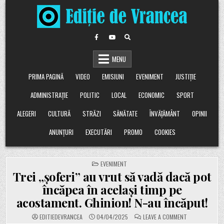
Skip
to
content
MENU
PRIMA PAGINĂ
VIDEO
EMISIUNI
EVENIMENT
JUSTIȚIE
ADMINISTRAȚIE
POLITIC
LOCAL
ECONOMIC
SPORT
ALEGERI
CULTURĂ
STRĂZI
SĂNĂTATE
ÎNVĂȚĂMÂNT
OPINII
ANUNȚURI
EXECUTĂRI
PROMO
COOKIES
POSTED
EVENIMENT
IN
Trei „șoferi” au vrut să vadă dacă pot
încăpea în același timp pe
acostament. Ghinion! N-au încăput!
ON
EDITIEDEVRANCEA
04/04/2025
LEAVE A COMMENT
TREI