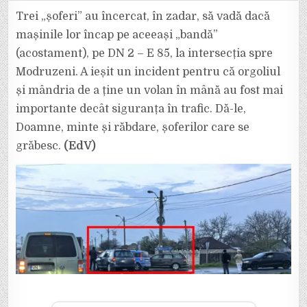
„ȘOFERI”
AU
Trei „șoferi” au încercat, în zadar, să vadă dacă
VRUT
SĂ
mașinile lor încap pe aceeași „bandă”
VADĂ
DACĂ
(acostament), pe DN 2 – E 85, la intersecția spre
POT
ÎNCĂPEA
Modruzeni. A ieșit un incident pentru că orgoliul
ÎN
ACELAȘI
TIMP
și mândria de a ține un volan în mână au fost mai
PE
ACOSTAMENT.
importante decât siguranța în trafic. Dă-le,
GHINION!
N-
Doamne, minte și răbdare, șoferilor care se
AU
ÎNCĂPUT!
grăbesc.
(EdV)