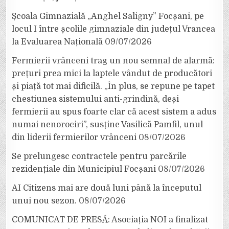
Școala Gimnazială „Anghel Saligny” Focșani, pe
locul I între școlile gimnaziale din județul Vrancea
la Evaluarea Națională
09/07/2026
Fermierii vrânceni trag un nou semnal de alarmă:
prețuri prea mici la laptele vândut de producători
și piață tot mai dificilă. „În plus, se repune pe tapet
chestiunea sistemului anti-grindină, deși
fermierii au spus foarte clar că acest sistem a adus
numai nenorociri”, susține Vasilică Pamfil, unul
din liderii fermierilor vrânceni
08/07/2026
Se prelungesc contractele pentru parcările
rezidențiale din Municipiul Focșani
08/07/2026
AI Citizens mai are două luni până la începutul
unui nou sezon.
08/07/2026
COMUNICAT DE PRESĂ: Asociația NOI a finalizat