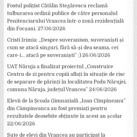
Fostul polițist Cătălin Stegărescu reclamă
tulburarea ordinii publice de către personalul
Penitenciarului Vrancea într-o zonă rezidențială
din Focșani.
27/06/2026
Cristi Irimia: „Despre suveranism, suveraniști și
cum se atacă singuri, fără să-și dea seama, cei
care-i… atacă pe suveraniști” :)
26/06/2026
UAT Năruja a finalizat proiectul „Construire
Centru de zi pentru copiii aflați în situație de risc
de separare de părinți în localitatea Podu Nărujei,
comuna Năruja, județul Vrancea”
24/06/2026
Elevii de la Școala Gimnazială „Ioan Cîmpineanu”
din Câmpineanca au fost premiați pentru
rezultatele deosebite obținute în acest an școlar
22/06/2026
Sute de elevi din Vrancea au participat la