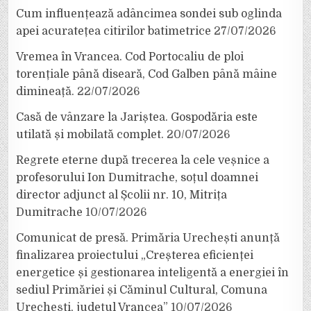
Cum influențează adâncimea sondei sub oglinda
apei acuratețea citirilor batimetrice
27/07/2026
Vremea în Vrancea. Cod Portocaliu de ploi
torențiale până diseară, Cod Galben până mâine
dimineață.
22/07/2026
Casă de vânzare la Jariștea. Gospodăria este
utilată și mobilată complet.
20/07/2026
Regrete eterne după trecerea la cele veșnice a
profesorului Ion Dumitrache, soțul doamnei
director adjunct al Școlii nr. 10, Mitrița
Dumitrache
10/07/2026
Comunicat de presă. Primăria Urechești anunță
finalizarea proiectului „Creșterea eficienței
energetice și gestionarea inteligentă a energiei în
sediul Primăriei și Căminul Cultural, Comuna
Urechești, județul Vrancea”
10/07/2026