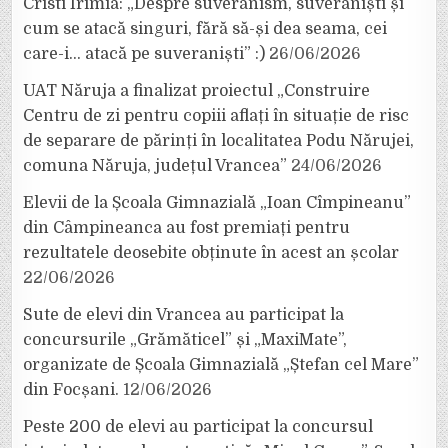
Cristi Irimia: „Despre suveranism, suveraniști și
cum se atacă singuri, fără să-și dea seama, cei
care-i… atacă pe suveraniști” :)
26/06/2026
UAT Năruja a finalizat proiectul „Construire
Centru de zi pentru copiii aflați în situație de risc
de separare de părinți în localitatea Podu Nărujei,
comuna Năruja, județul Vrancea”
24/06/2026
Elevii de la Școala Gimnazială „Ioan Cîmpineanu”
din Câmpineanca au fost premiați pentru
rezultatele deosebite obținute în acest an școlar
22/06/2026
Sute de elevi din Vrancea au participat la
concursurile „Grămăticel” și „MaxiMate”,
organizate de Școala Gimnazială „Ștefan cel Mare”
din Focșani.
12/06/2026
Peste 200 de elevi au participat la concursul