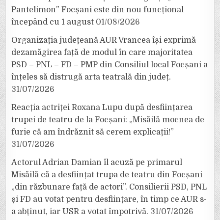
Pantelimon” Focșani este din nou funcțional
începând cu 1 august
01/08/2026
Organizația județeană AUR Vrancea își exprimă
dezamăgirea față de modul în care majoritatea
PSD – PNL – FD – PMP din Consiliul local Focșani a
înțeles să distrugă arta teatrală din județ.
31/07/2026
Reacția actriței Roxana Lupu după desființarea
trupei de teatru de la Focșani: „Misăilă mocnea de
furie că am îndrăznit să cerem explicații!”
31/07/2026
Actorul Adrian Damian îl acuză pe primarul
Misăilă că a desființat trupa de teatru din Focșani
„din răzbunare față de actori”. Consilierii PSD, PNL
și FD au votat pentru desființare, în timp ce AUR s-
a abținut, iar USR a votat împotrivă.
31/07/2026