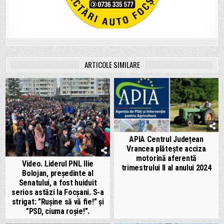
ARTICOLE SIMILARE
APIA Centrul Județean
Vrancea plătește acciza
motorină aferentă
Video. Liderul PNL Ilie
trimestrului II al anului 2024
Bolojan, președinte al
Senatului, a fost huiduit
serios astăzi la Focșani. S-a
strigat: ”Rușine să vă fie!” și
”PSD, ciuma roșie!”.