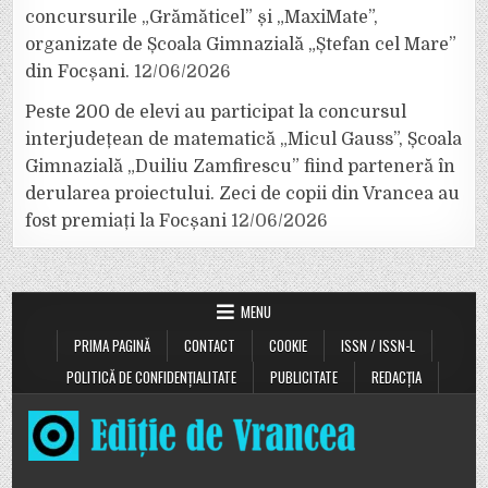
concursurile „Grămăticel” și „MaxiMate”,
organizate de Școala Gimnazială „Ștefan cel Mare”
din Focșani.
12/06/2026
Peste 200 de elevi au participat la concursul
interjudețean de matematică „Micul Gauss”, Școala
Gimnazială „Duiliu Zamfirescu” fiind parteneră în
derularea proiectului. Zeci de copii din Vrancea au
fost premiați la Focșani
12/06/2026
MENU
PRIMA PAGINĂ
CONTACT
COOKIE
ISSN / ISSN-L
POLITICĂ DE CONFIDENȚIALITATE
PUBLICITATE
REDACȚIA