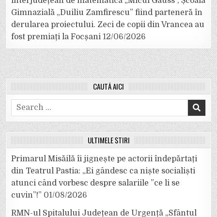
interjudețean de matematică „Micul Gauss”, Școala
Gimnazială „Duiliu Zamfirescu” fiind parteneră în
derularea proiectului. Zeci de copii din Vrancea au
fost premiați la Focșani
12/06/2026
CAUTĂ AICI
Search
for:
ULTIMELE ȘTIRI
Primarul Misăilă îi jignește pe actorii îndepărtați
din Teatrul Pastia: „Ei gândesc ca niște socialiști
atunci când vorbesc despre salariile ”ce li se
cuvin”!”
01/08/2026
RMN-ul Spitalului Județean de Urgență „Sfântul