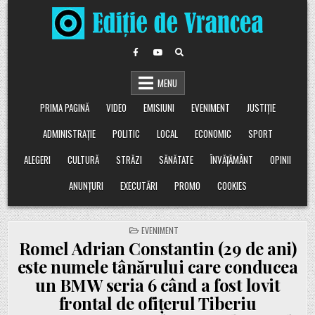
Skip
to
content
MENU
PRIMA PAGINĂ
VIDEO
EMISIUNI
EVENIMENT
JUSTIȚIE
ADMINISTRAȚIE
POLITIC
LOCAL
ECONOMIC
SPORT
ALEGERI
CULTURĂ
STRĂZI
SĂNĂTATE
ÎNVĂȚĂMÂNT
OPINII
ANUNȚURI
EXECUTĂRI
PROMO
COOKIES
POSTED
EVENIMENT
IN
Romel Adrian Constantin (29 de ani)
este numele tânărului care conducea
un BMW seria 6 când a fost lovit
frontal de ofițerul Tiberiu