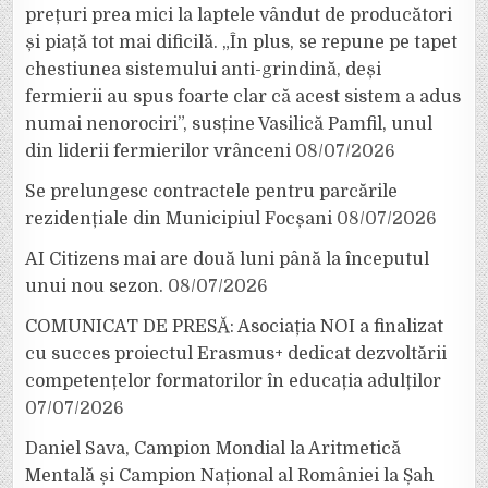
prețuri prea mici la laptele vândut de producători
și piață tot mai dificilă. „În plus, se repune pe tapet
chestiunea sistemului anti-grindină, deși
fermierii au spus foarte clar că acest sistem a adus
numai nenorociri”, susține Vasilică Pamfil, unul
din liderii fermierilor vrânceni
08/07/2026
Se prelungesc contractele pentru parcările
rezidențiale din Municipiul Focșani
08/07/2026
AI Citizens mai are două luni până la începutul
unui nou sezon.
08/07/2026
COMUNICAT DE PRESĂ: Asociația NOI a finalizat
cu succes proiectul Erasmus+ dedicat dezvoltării
competențelor formatorilor în educația adulților
07/07/2026
Daniel Sava, Campion Mondial la Aritmetică
Mentală și Campion Național al României la Șah