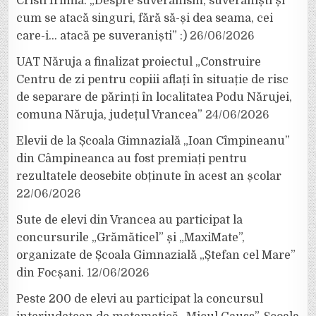
Cristi Irimia: „Despre suveranism, suveraniști și
cum se atacă singuri, fără să-și dea seama, cei
care-i… atacă pe suveraniști” :)
26/06/2026
UAT Năruja a finalizat proiectul „Construire
Centru de zi pentru copiii aflați în situație de risc
de separare de părinți în localitatea Podu Nărujei,
comuna Năruja, județul Vrancea”
24/06/2026
Elevii de la Școala Gimnazială „Ioan Cîmpineanu”
din Câmpineanca au fost premiați pentru
rezultatele deosebite obținute în acest an școlar
22/06/2026
Sute de elevi din Vrancea au participat la
concursurile „Grămăticel” și „MaxiMate”,
organizate de Școala Gimnazială „Ștefan cel Mare”
din Focșani.
12/06/2026
Peste 200 de elevi au participat la concursul