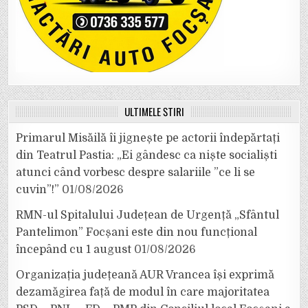
ULTIMELE ȘTIRI
Primarul Misăilă îi jignește pe actorii îndepărtați
din Teatrul Pastia: „Ei gândesc ca niște socialiști
atunci când vorbesc despre salariile ”ce li se
cuvin”!”
01/08/2026
RMN-ul Spitalului Județean de Urgență „Sfântul
Pantelimon” Focșani este din nou funcțional
începând cu 1 august
01/08/2026
Organizația județeană AUR Vrancea își exprimă
dezamăgirea față de modul în care majoritatea