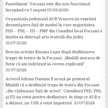
Pantelimon” Focșani este din nou funcțional
începând cu 1 august
01/08/2026
Organizația județeană AUR Vrancea își exprimă
dezamăgirea față de modul în care majoritatea
PSD – PNL – FD – PMP din Consiliul local Focșani a
înțeles să distrugă arta teatrală din județ.
31/07/2026
Reacția actriței Roxana Lupu după desființarea
trupei de teatru de la Focșani: „Misăilă mocnea de
furie că am îndrăznit să cerem explicații!”
31/07/2026
Actorul Adrian Damian îl acuză pe primarul
Misăilă că a desființat trupa de teatru din Focșani
„din răzbunare față de actori”. Consilierii PSD, PNL
și FD au votat pentru desființare, în timp ce AUR s-
a abținut, iar USR a votat împotrivă.
31/07/2026