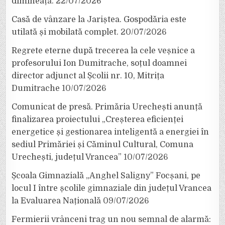
dimineață.
22/07/2026
Casă de vânzare la Jariștea. Gospodăria este
utilată și mobilată complet.
20/07/2026
Regrete eterne după trecerea la cele veșnice a
profesorului Ion Dumitrache, soțul doamnei
director adjunct al Școlii nr. 10, Mitrița
Dumitrache
10/07/2026
Comunicat de presă. Primăria Urechești anunță
finalizarea proiectului „Creșterea eficienței
energetice și gestionarea inteligentă a energiei în
sediul Primăriei și Căminul Cultural, Comuna
Urechești, județul Vrancea”
10/07/2026
Școala Gimnazială „Anghel Saligny” Focșani, pe
locul I între școlile gimnaziale din județul Vrancea
la Evaluarea Națională
09/07/2026
Fermierii vrânceni trag un nou semnal de alarmă: