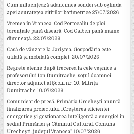
Cum influențează adâncimea sondei sub oglinda
apei acuratețea citirilor batimetrice
27/07/2026
Vremea în Vrancea. Cod Portocaliu de ploi
torențiale până diseară, Cod Galben până mâine
dimineață.
22/07/2026
Casă de vânzare la Jariștea. Gospodăria este
utilată și mobilată complet.
20/07/2026
Regrete eterne după trecerea la cele veșnice a
profesorului Ion Dumitrache, soțul doamnei
director adjunct al Școlii nr. 10, Mitrița
Dumitrache
10/07/2026
Comunicat de presă. Primăria Urechești anunță
finalizarea proiectului „Creșterea eficienței
energetice și gestionarea inteligentă a energiei în
sediul Primăriei și Căminul Cultural, Comuna
Urechești, județul Vrancea”
10/07/2026