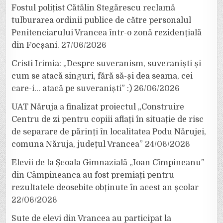
Fostul polițist Cătălin Stegărescu reclamă
tulburarea ordinii publice de către personalul
Penitenciarului Vrancea într-o zonă rezidențială
din Focșani.
27/06/2026
Cristi Irimia: „Despre suveranism, suveraniști și
cum se atacă singuri, fără să-și dea seama, cei
care-i… atacă pe suveraniști” :)
26/06/2026
UAT Năruja a finalizat proiectul „Construire
Centru de zi pentru copiii aflați în situație de risc
de separare de părinți în localitatea Podu Nărujei,
comuna Năruja, județul Vrancea”
24/06/2026
Elevii de la Școala Gimnazială „Ioan Cîmpineanu”
din Câmpineanca au fost premiați pentru
rezultatele deosebite obținute în acest an școlar
22/06/2026
Sute de elevi din Vrancea au participat la