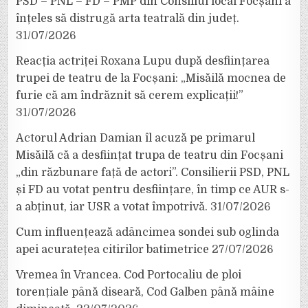
PSD – PNL – FD – PMP din Consiliul local Focșani a
înțeles să distrugă arta teatrală din județ.
31/07/2026
Reacția actriței Roxana Lupu după desființarea
trupei de teatru de la Focșani: „Misăilă mocnea de
furie că am îndrăznit să cerem explicații!”
31/07/2026
Actorul Adrian Damian îl acuză pe primarul
Misăilă că a desființat trupa de teatru din Focșani
„din răzbunare față de actori”. Consilierii PSD, PNL
și FD au votat pentru desființare, în timp ce AUR s-
a abținut, iar USR a votat împotrivă.
31/07/2026
Cum influențează adâncimea sondei sub oglinda
apei acuratețea citirilor batimetrice
27/07/2026
Vremea în Vrancea. Cod Portocaliu de ploi
torențiale până diseară, Cod Galben până mâine