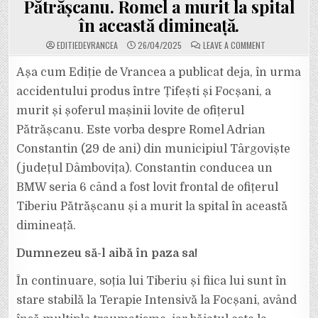
Pătrășcanu. Romel a murit la spital
în această dimineață.
ON
EDITIEDEVRANCEA
26/04/2025
LEAVE A COMMENT
ROMEL
ADRIAN
CONSTANTIN
Așa cum Ediție de Vrancea a publicat deja, în urma
(29
DE
accidentului produs între Țifești și Focșani, a
ANI)
ESTE
murit și șoferul mașinii lovite de ofițerul
NUMELE
TÂNĂRULUI
Pătrășcanu. Este vorba despre Romel Adrian
CARE
CONDUCEA
UN
Constantin (29 de ani) din municipiul Târgoviște
BMW
SERIA
(județul Dâmbovița). Constantin conducea un
6
CÂND
BMW seria 6 când a fost lovit frontal de ofițerul
A
FOST
Tiberiu Pătrășcanu și a murit la spital în această
LOVIT
FRONTAL
DE
dimineață.
OFIȚERUL
TIBERIU
PĂTRĂȘCANU.
Dumnezeu să-l aibă în paza sa!
ROMEL
A
MURIT
În continuare, soția lui Tiberiu și fiica lui sunt în
LA
SPITAL
stare stabilă la Terapie Intensivă la Focșani, având
ÎN
ACEASTĂ
DIMINEAȚĂ.