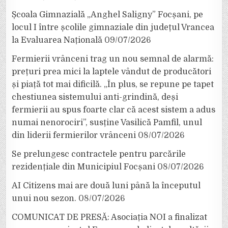
Școala Gimnazială „Anghel Saligny” Focșani, pe
locul I între școlile gimnaziale din județul Vrancea
la Evaluarea Națională
09/07/2026
Fermierii vrânceni trag un nou semnal de alarmă:
prețuri prea mici la laptele vândut de producători
și piață tot mai dificilă. „În plus, se repune pe tapet
chestiunea sistemului anti-grindină, deși
fermierii au spus foarte clar că acest sistem a adus
numai nenorociri”, susține Vasilică Pamfil, unul
din liderii fermierilor vrânceni
08/07/2026
Se prelungesc contractele pentru parcările
rezidențiale din Municipiul Focșani
08/07/2026
AI Citizens mai are două luni până la începutul
unui nou sezon.
08/07/2026
COMUNICAT DE PRESĂ: Asociația NOI a finalizat