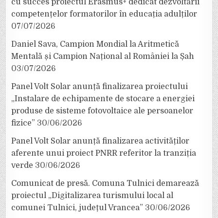
cu succes proiectul Erasmus+ dedicat dezvoltării
competențelor formatorilor în educația adulților
07/07/2026
Daniel Sava, Campion Mondial la Aritmetică
Mentală și Campion Național al României la Șah
03/07/2026
Panel Volt Solar anunță finalizarea proiectului
„Instalare de echipamente de stocare a energiei
produse de sisteme fotovoltaice ale persoanelor
fizice”
30/06/2026
Panel Volt Solar anunță finalizarea activităților
aferente unui proiect PNRR referitor la tranziția
verde
30/06/2026
Comunicat de presă. Comuna Tulnici demarează
proiectul „Digitalizarea turismului local al
comunei Tulnici, județul Vrancea”
30/06/2026