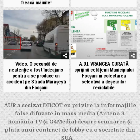
freacă mâinile!
Video. O secundă de
A.D.I. VRANCEA CURATĂ
neatenție a fost îndeajuns
sprijină cetățenii Municipiului
pentru a se produce un
Focșani în colectarea
accident pe Strada Mărășești
selectivă a deșeurilor
din Focșani
reciclabile
Navigare
AUR a sesizat DIICOT cu privire la informațiile
în
false difuzate în mass-media (Antena 3,
articole
România TV și G4Media) despre semnarea și
plata unui contract de lobby cu o societate din
SUA →