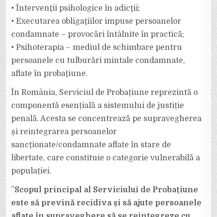
• Întervenţii psihologice în adicţii;
• Executarea obligaţiilor impuse persoanelor
condamnate – provocări întâlnite în practică;
• Psihoterapia – mediul de schimbare pentru
persoanele cu tulburări mintale condamnate,
aflate în probaţiune.
În România, Serviciul de Probațiune reprezintă o
componentă esențială a sistemului de justiție
penală. Acesta se concentrează pe supravegherea
și reintegrarea persoanelor
sancționate/condamnate aflate în stare de
libertate, care constituie o categorie vulnerabilă a
populației.
”
Scopul principal al Serviciului de Probațiune
este să prevină recidiva și să ajute persoanele
aflate în supraveghere să se reintegreze cu