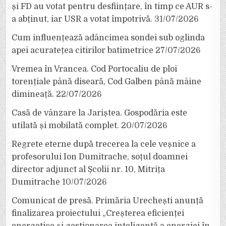
și FD au votat pentru desființare, în timp ce AUR s-
a abținut, iar USR a votat împotrivă.
31/07/2026
Cum influențează adâncimea sondei sub oglinda
apei acuratețea citirilor batimetrice
27/07/2026
Vremea în Vrancea. Cod Portocaliu de ploi
torențiale până diseară, Cod Galben până mâine
dimineață.
22/07/2026
Casă de vânzare la Jariștea. Gospodăria este
utilată și mobilată complet.
20/07/2026
Regrete eterne după trecerea la cele veșnice a
profesorului Ion Dumitrache, soțul doamnei
director adjunct al Școlii nr. 10, Mitrița
Dumitrache
10/07/2026
Comunicat de presă. Primăria Urechești anunță
finalizarea proiectului „Creșterea eficienței