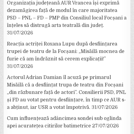
Organizația județeană AUR Vrancea își exprimă
dezamăgirea față de modul în care majoritatea
PSD – PNL – FD – PMP din Consiliul local Focșani a
înțeles să distrugă arta teatrală din județ.
31/07/2026
Reacția actriței Roxana Lupu după desființarea
trupei de teatru de la Focșani: „Misăilă mocnea de
furie că am îndrăznit să cerem explicații!”
31/07/2026
Actorul Adrian Damian îl acuză pe primarul
Misăilă că a desființat trupa de teatru din Focșani
„din răzbunare față de actori”. Consilierii PSD, PNL
și FD au votat pentru desființare, în timp ce AUR s-
a abținut, iar USR a votat împotrivă.
31/07/2026
Cum influențează adâncimea sondei sub oglinda
apei acuratețea citirilor batimetrice
27/07/2026