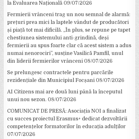
la Evaluarea Națională
09/07/2026
Fermierii vrânceni trag un nou semnal de alarmă:
prețuri prea mici la laptele vândut de producători
și piață tot mai dificilă. „În plus, se repune pe tapet
chestiunea sistemului anti-grindină, deși
fermierii au spus foarte clar că acest sistem a adus
numai nenorociri”, susține Vasilică Pamfil, unul
din liderii fermierilor vrânceni
08/07/2026
Se prelungesc contractele pentru parcările
rezidențiale din Municipiul Focșani
08/07/2026
AI Citizens mai are două luni până la începutul
unui nou sezon.
08/07/2026
COMUNICAT DE PRESĂ: Asociația NOI a finalizat
cu succes proiectul Erasmus+ dedicat dezvoltării
competențelor formatorilor în educația adulților
07/07/2026