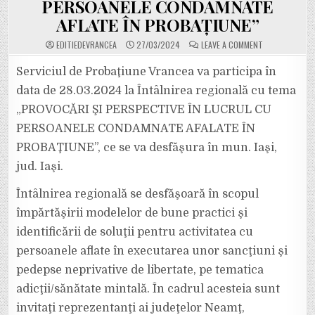
PERSOANELE CONDAMNATE
AFLATE ÎN PROBAŢIUNE”
ON
EDITIEDEVRANCEA
27/03/2024
LEAVE A COMMENT
SERVICIUL
DE
PROBAŢIUNE
Serviciul de Probaţiune Vrancea va participa în
VRANCEA
VA
data de 28.03.2024 la Întâlnirea regională cu tema
PARTICIPA
LA
„PROVOCĂRI ŞI PERSPECTIVE ÎN LUCRUL CU
ÎNTÂLNIREA
REGIONALĂ
PERSOANELE CONDAMNATE AFALATE ÎN
CU
TEMA
„PROVOCĂRI
PROBAŢIUNE”, ce se va desfăşura în mun. Iaşi,
ŞI
PERSPECTIVE
jud. Iaşi.
ÎN
LUCRUL
CU
Întâlnirea regională se desfăşoară în scopul
PERSOANELE
CONDAMNATE
împărtăşirii modelelor de bune practici şi
AFLATE
ÎN
PROBAŢIUNE”
identificării de soluţii pentru activitatea cu
persoanele aflate în executarea unor sancţiuni şi
pedepse neprivative de libertate, pe tematica
adicţii/sănătate mintală. În cadrul acesteia sunt
invitaţi reprezentanţi ai judeţelor Neamţ,