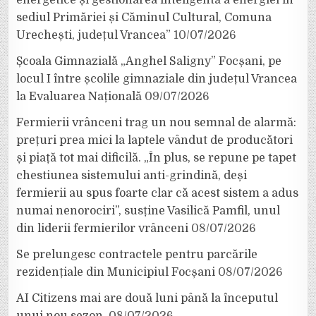
energetice și gestionarea inteligentă a energiei în
sediul Primăriei și Căminul Cultural, Comuna
Urechești, județul Vrancea”
10/07/2026
Școala Gimnazială „Anghel Saligny” Focșani, pe
locul I între școlile gimnaziale din județul Vrancea
la Evaluarea Națională
09/07/2026
Fermierii vrânceni trag un nou semnal de alarmă:
prețuri prea mici la laptele vândut de producători
și piață tot mai dificilă. „În plus, se repune pe tapet
chestiunea sistemului anti-grindină, deși
fermierii au spus foarte clar că acest sistem a adus
numai nenorociri”, susține Vasilică Pamfil, unul
din liderii fermierilor vrânceni
08/07/2026
Se prelungesc contractele pentru parcările
rezidențiale din Municipiul Focșani
08/07/2026
AI Citizens mai are două luni până la începutul