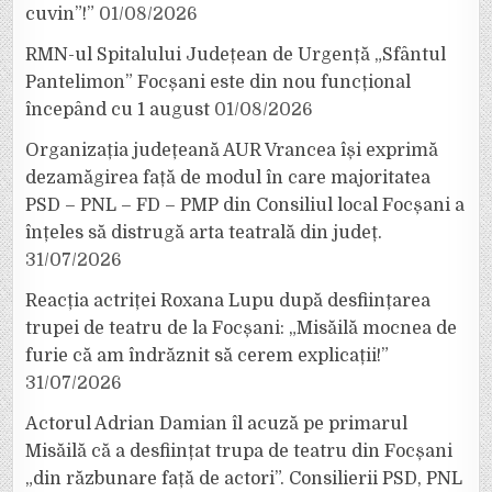
cuvin”!”
01/08/2026
RMN-ul Spitalului Județean de Urgență „Sfântul
Pantelimon” Focșani este din nou funcțional
începând cu 1 august
01/08/2026
Organizația județeană AUR Vrancea își exprimă
dezamăgirea față de modul în care majoritatea
PSD – PNL – FD – PMP din Consiliul local Focșani a
înțeles să distrugă arta teatrală din județ.
31/07/2026
Reacția actriței Roxana Lupu după desființarea
trupei de teatru de la Focșani: „Misăilă mocnea de
furie că am îndrăznit să cerem explicații!”
31/07/2026
Actorul Adrian Damian îl acuză pe primarul
Misăilă că a desființat trupa de teatru din Focșani
„din răzbunare față de actori”. Consilierii PSD, PNL