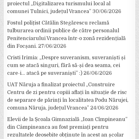
proiectul „Digitalizarea turismului local al
comunei Tulnici, județul Vrancea”
30/06/2026
Fostul polițist Cătălin Stegărescu reclamă
tulburarea ordinii publice de către personalul
Penitenciarului Vrancea într-o zonă rezidențială
din Focșani.
27/06/2026
Cristi Irimia: „Despre suveranism, suveraniști și
cum se atacă singuri, fără să-și dea seama, cei
care-i… atacă pe suveraniști” :)
26/06/2026
UAT Năruja a finalizat proiectul „Construire
Centru de zi pentru copiii aflați în situație de risc
de separare de părinți în localitatea Podu Nărujei,
comuna Năruja, județul Vrancea”
24/06/2026
Elevii de la Școala Gimnazială „Ioan Cîmpineanu”
din Câmpineanca au fost premiați pentru
rezultatele deosebite obținute în acest an școlar