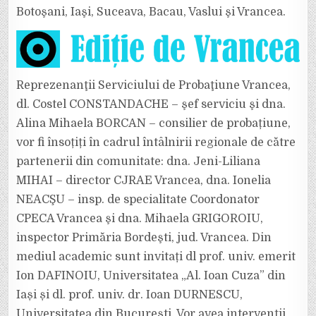
Botoşani, Iaşi, Suceava, Bacau, Vaslui şi Vrancea.
Reprezenanţii Serviciului de Probaţiune Vrancea,
dl. Costel CONSTANDACHE – şef serviciu şi dna.
Alina Mihaela BORCAN – consilier de probațiune,
vor fi însoțiți în cadrul întâlnirii regionale de către
partenerii din comunitate: dna. Jeni-Liliana
MIHAI – director CJRAE Vrancea, dna. Ionelia
NEACŞU – insp. de specialitate Coordonator
CPECA Vrancea şi dna. Mihaela GRIGOROIU,
inspector Primăria Bordeşti, jud. Vrancea. Din
mediul academic sunt invitați dl prof. univ. emerit
Ion DAFINOIU, Universitatea „Al. Ioan Cuza” din
Iași și dl. prof. univ. dr. Ioan DURNESCU,
Universitatea din București. Vor avea intervenții