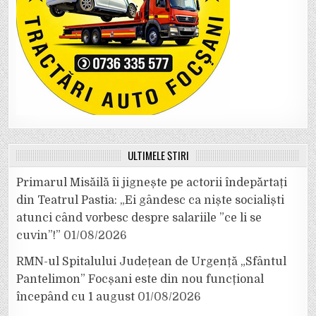
ULTIMELE ȘTIRI
Primarul Misăilă îi jignește pe actorii îndepărtați
din Teatrul Pastia: „Ei gândesc ca niște socialiști
atunci când vorbesc despre salariile ”ce li se
cuvin”!”
01/08/2026
RMN-ul Spitalului Județean de Urgență „Sfântul
Pantelimon” Focșani este din nou funcțional
începând cu 1 august
01/08/2026