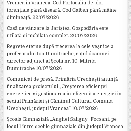
Vremea în Vrancea. Cod Portocaliu de ploi
torențiale până diseară, Cod Galben până mâine
dimineață.
22/07/2026
Casă de vânzare la Jariștea. Gospodăria este
utilată și mobilată complet.
20/07/2026
Regrete eterne după trecerea la cele veșnice a
profesorului Ion Dumitrache, soțul doamnei
director adjunct al Școlii nr. 10, Mitrița
Dumitrache
10/07/2026
Comunicat de presă. Primăria Urechești anunță
finalizarea proiectului „Creșterea eficienței
energetice și gestionarea inteligentă a energiei în
sediul Primăriei și Căminul Cultural, Comuna
Urechești, județul Vrancea”
10/07/2026
Școala Gimnazială „Anghel Saligny” Focșani, pe
locul I între școlile gimnaziale din județul Vrancea