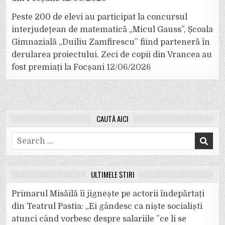
Peste 200 de elevi au participat la concursul
interjudețean de matematică „Micul Gauss”, Școala
Gimnazială „Duiliu Zamfirescu” fiind parteneră în
derularea proiectului. Zeci de copii din Vrancea au
fost premiați la Focșani
12/06/2026
CAUTĂ AICI
Search
for:
ULTIMELE ȘTIRI
Primarul Misăilă îi jignește pe actorii îndepărtați
din Teatrul Pastia: „Ei gândesc ca niște socialiști
atunci când vorbesc despre salariile ”ce li se