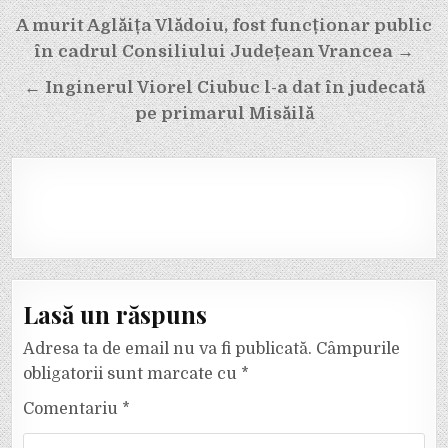
Navigare
A murit Aglăița Vlădoiu, fost funcționar public
în
în cadrul Consiliului Județean Vrancea →
articole
← Inginerul Viorel Ciubuc l-a dat în judecată
pe primarul Misăilă
Lasă un răspuns
Adresa ta de email nu va fi publicată.
Câmpurile
obligatorii sunt marcate cu
*
Comentariu
*