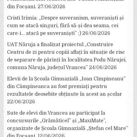
din Focșani.
27/06/2026
Cristi Irimia: „Despre suveranism, suveraniști și
cum se atacă singuri, fără să-și dea seama, cei
care-i… atacă pe suveraniști” :)
26/06/2026
UAT Năruja a finalizat proiectul „Construire
Centru de zi pentru copiii aflați în situație de risc
de separare de părinți în localitatea Podu Nărujei,
comuna Năruja, județul Vrancea”
24/06/2026
Elevii de la Școala Gimnazială „Ioan Cîmpineanu”
din Câmpineanca au fost premiați pentru
rezultatele deosebite obținute în acest an școlar
22/06/2026
Sute de elevi din Vrancea au participat la
concursurile „Grămăticel” și „MaxiMate”,
organizate de Școala Gimnazială „Ștefan cel Mare”
din Focșani.
12/06/2026