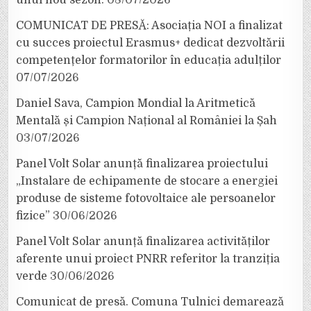
unui nou sezon.
08/07/2026
COMUNICAT DE PRESĂ: Asociația NOI a finalizat
cu succes proiectul Erasmus+ dedicat dezvoltării
competențelor formatorilor în educația adulților
07/07/2026
Daniel Sava, Campion Mondial la Aritmetică
Mentală și Campion Național al României la Șah
03/07/2026
Panel Volt Solar anunță finalizarea proiectului
„Instalare de echipamente de stocare a energiei
produse de sisteme fotovoltaice ale persoanelor
fizice”
30/06/2026
Panel Volt Solar anunță finalizarea activităților
aferente unui proiect PNRR referitor la tranziția
verde
30/06/2026
Comunicat de presă. Comuna Tulnici demarează