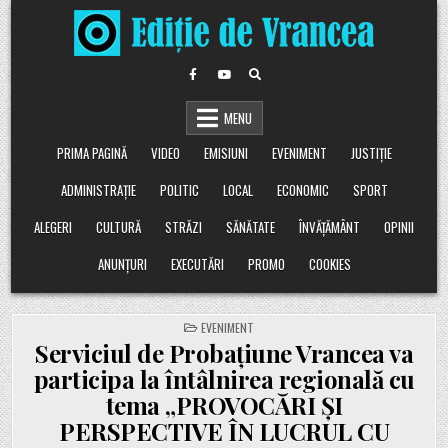
Skip
to
content
MENU
PRIMA PAGINĂ
VIDEO
EMISIUNI
EVENIMENT
JUSTIȚIE
ADMINISTRAȚIE
POLITIC
LOCAL
ECONOMIC
SPORT
ALEGERI
CULTURĂ
STRĂZI
SĂNĂTATE
ÎNVĂȚĂMÂNT
OPINII
ANUNȚURI
EXECUTĂRI
PROMO
COOKIES
POSTED
EVENIMENT
IN
Serviciul de Probaţiune Vrancea va
participa la întâlnirea regională cu
tema „PROVOCĂRI ŞI
PERSPECTIVE ÎN LUCRUL CU