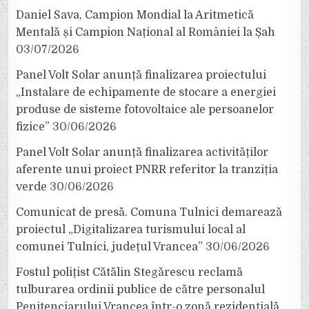
Daniel Sava, Campion Mondial la Aritmetică
Mentală și Campion Național al României la Șah
03/07/2026
Panel Volt Solar anunță finalizarea proiectului
„Instalare de echipamente de stocare a energiei
produse de sisteme fotovoltaice ale persoanelor
fizice”
30/06/2026
Panel Volt Solar anunță finalizarea activităților
aferente unui proiect PNRR referitor la tranziția
verde
30/06/2026
Comunicat de presă. Comuna Tulnici demarează
proiectul „Digitalizarea turismului local al
comunei Tulnici, județul Vrancea”
30/06/2026
Fostul polițist Cătălin Stegărescu reclamă
tulburarea ordinii publice de către personalul
Penitenciarului Vrancea într-o zonă rezidențială