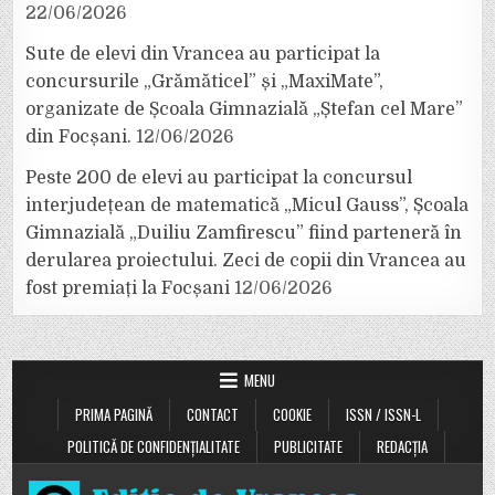
22/06/2026
Sute de elevi din Vrancea au participat la
concursurile „Grămăticel” și „MaxiMate”,
organizate de Școala Gimnazială „Ștefan cel Mare”
din Focșani.
12/06/2026
Peste 200 de elevi au participat la concursul
interjudețean de matematică „Micul Gauss”, Școala
Gimnazială „Duiliu Zamfirescu” fiind parteneră în
derularea proiectului. Zeci de copii din Vrancea au
fost premiați la Focșani
12/06/2026
MENU
PRIMA PAGINĂ
CONTACT
COOKIE
ISSN / ISSN-L
POLITICĂ DE CONFIDENȚIALITATE
PUBLICITATE
REDACȚIA