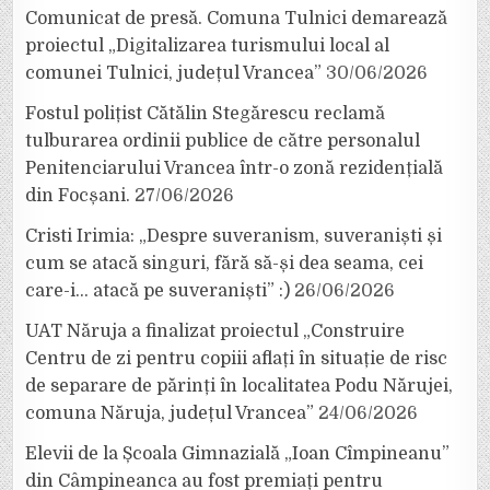
Comunicat de presă. Comuna Tulnici demarează
proiectul „Digitalizarea turismului local al
comunei Tulnici, județul Vrancea”
30/06/2026
Fostul polițist Cătălin Stegărescu reclamă
tulburarea ordinii publice de către personalul
Penitenciarului Vrancea într-o zonă rezidențială
din Focșani.
27/06/2026
Cristi Irimia: „Despre suveranism, suveraniști și
cum se atacă singuri, fără să-și dea seama, cei
care-i… atacă pe suveraniști” :)
26/06/2026
UAT Năruja a finalizat proiectul „Construire
Centru de zi pentru copiii aflați în situație de risc
de separare de părinți în localitatea Podu Nărujei,
comuna Năruja, județul Vrancea”
24/06/2026
Elevii de la Școala Gimnazială „Ioan Cîmpineanu”
din Câmpineanca au fost premiați pentru