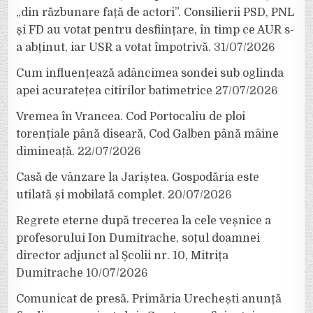
„din răzbunare față de actori”. Consilierii PSD, PNL
și FD au votat pentru desființare, în timp ce AUR s-
a abținut, iar USR a votat împotrivă.
31/07/2026
Cum influențează adâncimea sondei sub oglinda
apei acuratețea citirilor batimetrice
27/07/2026
Vremea în Vrancea. Cod Portocaliu de ploi
torențiale până diseară, Cod Galben până mâine
dimineață.
22/07/2026
Casă de vânzare la Jariștea. Gospodăria este
utilată și mobilată complet.
20/07/2026
Regrete eterne după trecerea la cele veșnice a
profesorului Ion Dumitrache, soțul doamnei
director adjunct al Școlii nr. 10, Mitrița
Dumitrache
10/07/2026
Comunicat de presă. Primăria Urechești anunță