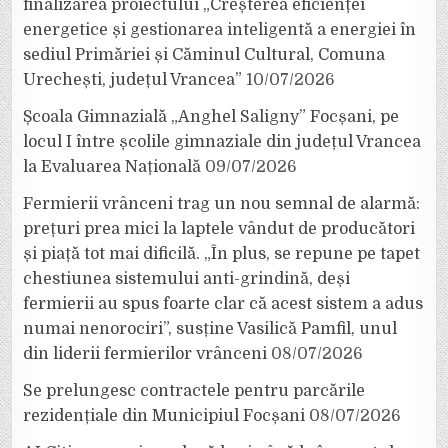
finalizarea proiectului „Creșterea eficienței
energetice și gestionarea inteligentă a energiei în
sediul Primăriei și Căminul Cultural, Comuna
Urechești, județul Vrancea”
10/07/2026
Școala Gimnazială „Anghel Saligny” Focșani, pe
locul I între școlile gimnaziale din județul Vrancea
la Evaluarea Națională
09/07/2026
Fermierii vrânceni trag un nou semnal de alarmă:
prețuri prea mici la laptele vândut de producători
și piață tot mai dificilă. „În plus, se repune pe tapet
chestiunea sistemului anti-grindină, deși
fermierii au spus foarte clar că acest sistem a adus
numai nenorociri”, susține Vasilică Pamfil, unul
din liderii fermierilor vrânceni
08/07/2026
Se prelungesc contractele pentru parcările
rezidențiale din Municipiul Focșani
08/07/2026