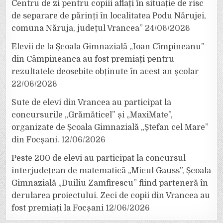
Centru de zi pentru copiii aflați în situație de risc
de separare de părinți în localitatea Podu Nărujei,
comuna Năruja, județul Vrancea”
24/06/2026
Elevii de la Școala Gimnazială „Ioan Cîmpineanu”
din Câmpineanca au fost premiați pentru
rezultatele deosebite obținute în acest an școlar
22/06/2026
Sute de elevi din Vrancea au participat la
concursurile „Grămăticel” și „MaxiMate”,
organizate de Școala Gimnazială „Ștefan cel Mare”
din Focșani.
12/06/2026
Peste 200 de elevi au participat la concursul
interjudețean de matematică „Micul Gauss”, Școala
Gimnazială „Duiliu Zamfirescu” fiind parteneră în
derularea proiectului. Zeci de copii din Vrancea au
fost premiați la Focșani
12/06/2026