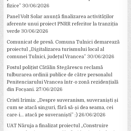
fizice”
30/06/2026
Panel Volt Solar anunță finalizarea activităților
aferente unui proiect PNRR referitor la tranziția
verde
30/06/2026
Comunicat de presă. Comuna Tulnici demarează
proiectul „Digitalizarea turismului local al
comunei Tulnici, județul Vrancea”
30/06/2026
Fostul polițist Cătălin Stegărescu reclamă
tulburarea ordinii publice de către personalul
Penitenciarului Vrancea într-o zonă rezidențială
din Focșani.
27/06/2026
Cristi Irimia: „Despre suveranism, suveraniști și
cum se atacă singuri, fără să-și dea seama, cei
care-i… atacă pe suveraniști” :)
26/06/2026
UAT Năruja a finalizat proiectul „Construire