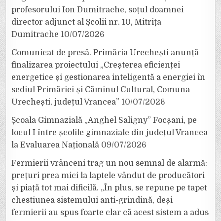
profesorului Ion Dumitrache, soțul doamnei
director adjunct al Școlii nr. 10, Mitrița
Dumitrache
10/07/2026
Comunicat de presă. Primăria Urechești anunță
finalizarea proiectului „Creșterea eficienței
energetice și gestionarea inteligentă a energiei în
sediul Primăriei și Căminul Cultural, Comuna
Urechești, județul Vrancea”
10/07/2026
Școala Gimnazială „Anghel Saligny” Focșani, pe
locul I între școlile gimnaziale din județul Vrancea
la Evaluarea Națională
09/07/2026
Fermierii vrânceni trag un nou semnal de alarmă:
prețuri prea mici la laptele vândut de producători
și piață tot mai dificilă. „În plus, se repune pe tapet
chestiunea sistemului anti-grindină, deși
fermierii au spus foarte clar că acest sistem a adus