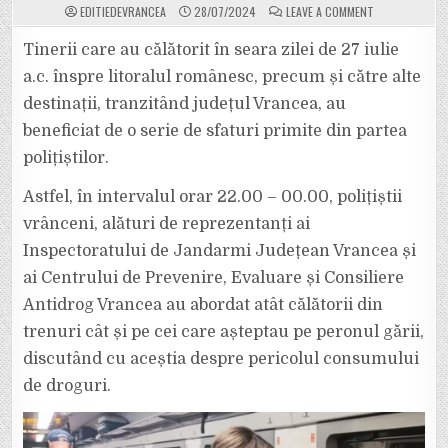
ON
EDITIEDEVRANCEA
28/07/2024
LEAVE A COMMENT
SURPRIZĂ
PENTRU
TINERII
Tinerii care au călătorit în seara zilei de 27 iulie
CARE
AU
a.c. înspre litoralul românesc, precum și către alte
PLECAT
CU
destinații, tranzitând județul Vrancea, au
TRENUL
SPRE
beneficiat de o serie de sfaturi primite din partea
LITORAL:
POLIȚIA
ȘI
polițiștilor.
JANDARMERIA
LE-
AU
Astfel, în intervalul orar 22.00 – 00.00, polițiștii
FOST
ALĂTURI,
vrânceni, alături de reprezentanți ai
CU
SFATURI
Inspectoratului de Jandarmi Județean Vrancea și
ȘI
RECOMANDĂRI.
ai Centrului de Prevenire, Evaluare și Consiliere
Antidrog Vrancea au abordat atât călătorii din
trenuri cât și pe cei care așteptau pe peronul gării,
discutând cu aceștia despre pericolul consumului
de droguri.