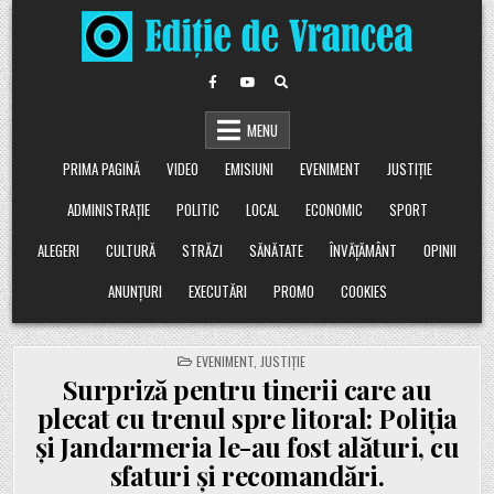
Skip
to
content
MENU
PRIMA PAGINĂ
VIDEO
EMISIUNI
EVENIMENT
JUSTIȚIE
ADMINISTRAȚIE
POLITIC
LOCAL
ECONOMIC
SPORT
ALEGERI
CULTURĂ
STRĂZI
SĂNĂTATE
ÎNVĂȚĂMÂNT
OPINII
ANUNȚURI
EXECUTĂRI
PROMO
COOKIES
POSTED
EVENIMENT
,
JUSTIȚIE
IN
Surpriză pentru tinerii care au
plecat cu trenul spre litoral: Poliția
și Jandarmeria le-au fost alături, cu
sfaturi și recomandări.