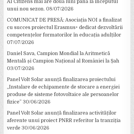
AI Citizens mai are două luni până la începutul
unui nou sezon.
08/07/2026
COMUNICAT DE PRESĂ: Asociația NOI a finalizat
cu succes proiectul Erasmus+ dedicat dezvoltării
competențelor formatorilor în educația adulților
07/07/2026
Daniel Sava, Campion Mondial la Aritmetică
Mentală și Campion Național al României la Șah
03/07/2026
Panel Volt Solar anunță finalizarea proiectului
„Instalare de echipamente de stocare a energiei
produse de sisteme fotovoltaice ale persoanelor
fizice”
30/06/2026
Panel Volt Solar anunță finalizarea activităților
aferente unui proiect PNRR referitor la tranziția
verde
30/06/2026