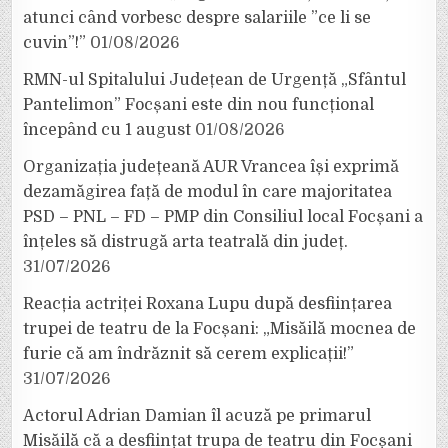
atunci când vorbesc despre salariile ”ce li se
cuvin”!”
01/08/2026
RMN-ul Spitalului Județean de Urgență „Sfântul
Pantelimon” Focșani este din nou funcțional
începând cu 1 august
01/08/2026
Organizația județeană AUR Vrancea își exprimă
dezamăgirea față de modul în care majoritatea
PSD – PNL – FD – PMP din Consiliul local Focșani a
înțeles să distrugă arta teatrală din județ.
31/07/2026
Reacția actriței Roxana Lupu după desființarea
trupei de teatru de la Focșani: „Misăilă mocnea de
furie că am îndrăznit să cerem explicații!”
31/07/2026
Actorul Adrian Damian îl acuză pe primarul
Misăilă că a desființat trupa de teatru din Focșani