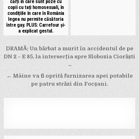
cărți în care sunt poze cu
copii cu tați homosexuali, în
condițiile în care în România
legea nu permite căsătoria
între gay. PLUS: Carrefour și-
a explicat gestul.
Navigare
DRAMĂ: Un bărbat a murit în accidentul de pe
în
DN 2 – E 85, la intersecția spre Slobozia Ciorăști
articole
→
← Mâine va fi oprită furnizarea apei potabile
pe patru străzi din Focșani.