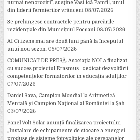
numai nenorociri”, susține Vasilică Pamfil, unul
din liderii fermierilor vrânceni
08/07/2026
Se prelungesc contractele pentru parcările
rezidențiale din Municipiul Focșani
08/07/2026
AI Citizens mai are două luni până la începutul
unui nou sezon.
08/07/2026
COMUNICAT DE PRESĂ: Asociația NOI a finalizat
cu succes proiectul Erasmus+ dedicat dezvoltării
competențelor formatorilor în educația adulților
07/07/2026
Daniel Sava, Campion Mondial la Aritmetică
Mentală și Campion Național al României la Șah
03/07/2026
Panel Volt Solar anunță finalizarea proiectului
„Instalare de echipamente de stocare a energiei
produse de sisteme fotovoltaice ale persoanelor