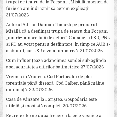
trupei de teatru de la Focșani: „Misăilă mocnea de
furie că am îndrăznit să cerem explicații!”
31/07/2026
Actorul Adrian Damian îl acuză pe primarul
Misăilă că a desființat trupa de teatru din Focșani
„din răzbunare față de actori”. Consilierii PSD, PNL
și FD au votat pentru desființare, în timp ce AUR s-
a abținut, iar USR a votat împotrivă.
31/07/2026
Cum influențează adâncimea sondei sub oglinda
apei acuratețea citirilor batimetrice
27/07/2026
Vremea în Vrancea. Cod Portocaliu de ploi
torențiale până diseară, Cod Galben până mâine
dimineață.
22/07/2026
Casă de vânzare la Jariștea. Gospodăria este
utilată și mobilată complet.
20/07/2026
Regrete eterne după trecerea la cele veșnice a