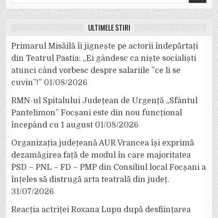
for:
ULTIMELE ȘTIRI
Primarul Misăilă îi jignește pe actorii îndepărtați
din Teatrul Pastia: „Ei gândesc ca niște socialiști
atunci când vorbesc despre salariile ”ce li se
cuvin”!”
01/08/2026
RMN-ul Spitalului Județean de Urgență „Sfântul
Pantelimon” Focșani este din nou funcțional
începând cu 1 august
01/08/2026
Organizația județeană AUR Vrancea își exprimă
dezamăgirea față de modul în care majoritatea
PSD – PNL – FD – PMP din Consiliul local Focșani a
înțeles să distrugă arta teatrală din județ.
31/07/2026
Reacția actriței Roxana Lupu după desființarea