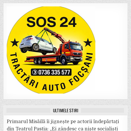
ULTIMELE ȘTIRI
Primarul Misăilă îi jignește pe actorii îndepărtați
din Teatrul Pastia: „Ei gândesc ca niște socialiști