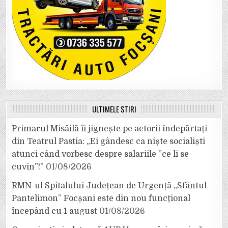
ULTIMELE ȘTIRI
Primarul Misăilă îi jignește pe actorii îndepărtați
din Teatrul Pastia: „Ei gândesc ca niște socialiști
atunci când vorbesc despre salariile ”ce li se
cuvin”!”
01/08/2026
RMN-ul Spitalului Județean de Urgență „Sfântul
Pantelimon” Focșani este din nou funcțional
începând cu 1 august
01/08/2026