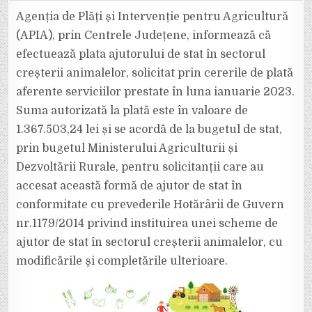
FINANCIAR
ÎN
Agenția de Plăți şi Intervenție pentru Agricultură
VALOARE
DE
(APIA), prin Centrele Județene, informează că
PESTE
1,367
efectuează plata ajutorului de stat în sectorul
MILIOANE
LEI
creșterii animalelor, solicitat prin cererile de plată
PENTRU
CRESCĂTORII
DE
aferente serviciilor prestate în luna ianuarie 2023.
ANIMALE
Suma autorizată la plată este în valoare de
1.367.503,24 lei și se acordă de la bugetul de stat,
prin bugetul Ministerului Agriculturii și
Dezvoltării Rurale, pentru solicitanții care au
accesat această formă de ajutor de stat în
conformitate cu prevederile Hotărârii de Guvern
nr.1179/2014 privind instituirea unei scheme de
ajutor de stat în sectorul creșterii animalelor, cu
modificările şi completările ulterioare.