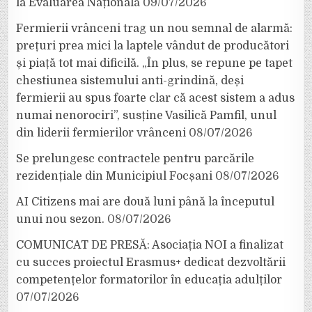
la Evaluarea Națională
09/07/2026
Fermierii vrânceni trag un nou semnal de alarmă:
prețuri prea mici la laptele vândut de producători
și piață tot mai dificilă. „În plus, se repune pe tapet
chestiunea sistemului anti-grindină, deși
fermierii au spus foarte clar că acest sistem a adus
numai nenorociri”, susține Vasilică Pamfil, unul
din liderii fermierilor vrânceni
08/07/2026
Se prelungesc contractele pentru parcările
rezidențiale din Municipiul Focșani
08/07/2026
AI Citizens mai are două luni până la începutul
unui nou sezon.
08/07/2026
COMUNICAT DE PRESĂ: Asociația NOI a finalizat
cu succes proiectul Erasmus+ dedicat dezvoltării
competențelor formatorilor în educația adulților
07/07/2026