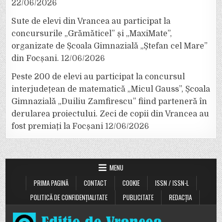
22/06/2026
Sute de elevi din Vrancea au participat la
concursurile „Grămăticel” și „MaxiMate”,
organizate de Școala Gimnazială „Ștefan cel Mare”
din Focșani.
12/06/2026
Peste 200 de elevi au participat la concursul
interjudețean de matematică „Micul Gauss”, Școala
Gimnazială „Duiliu Zamfirescu” fiind parteneră în
derularea proiectului. Zeci de copii din Vrancea au
fost premiați la Focșani
12/06/2026
MENU
PRIMA PAGINĂ
CONTACT
COOKIE
ISSN / ISSN-L
POLITICĂ DE CONFIDENȚIALITATE
PUBLICITATE
REDACȚIA