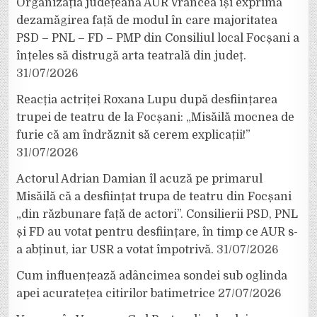
Organizația județeană AUR Vrancea își exprimă
dezamăgirea față de modul în care majoritatea
PSD – PNL – FD – PMP din Consiliul local Focșani a
înțeles să distrugă arta teatrală din județ.
31/07/2026
Reacția actriței Roxana Lupu după desființarea
trupei de teatru de la Focșani: „Misăilă mocnea de
furie că am îndrăznit să cerem explicații!”
31/07/2026
Actorul Adrian Damian îl acuză pe primarul
Misăilă că a desființat trupa de teatru din Focșani
„din răzbunare față de actori”. Consilierii PSD, PNL
și FD au votat pentru desființare, în timp ce AUR s-
a abținut, iar USR a votat împotrivă.
31/07/2026
Cum influențează adâncimea sondei sub oglinda
apei acuratețea citirilor batimetrice
27/07/2026