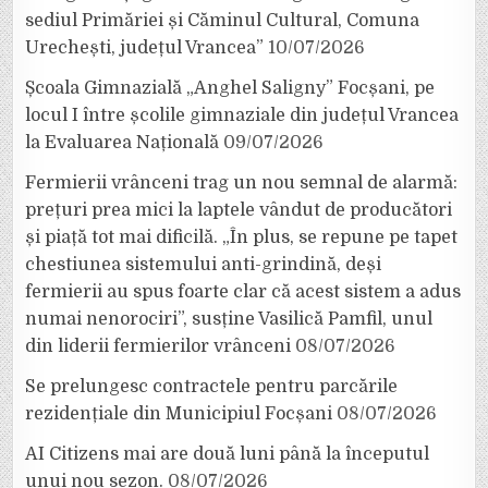
sediul Primăriei și Căminul Cultural, Comuna
Urechești, județul Vrancea”
10/07/2026
Școala Gimnazială „Anghel Saligny” Focșani, pe
locul I între școlile gimnaziale din județul Vrancea
la Evaluarea Națională
09/07/2026
Fermierii vrânceni trag un nou semnal de alarmă:
prețuri prea mici la laptele vândut de producători
și piață tot mai dificilă. „În plus, se repune pe tapet
chestiunea sistemului anti-grindină, deși
fermierii au spus foarte clar că acest sistem a adus
numai nenorociri”, susține Vasilică Pamfil, unul
din liderii fermierilor vrânceni
08/07/2026
Se prelungesc contractele pentru parcările
rezidențiale din Municipiul Focșani
08/07/2026
AI Citizens mai are două luni până la începutul
unui nou sezon.
08/07/2026