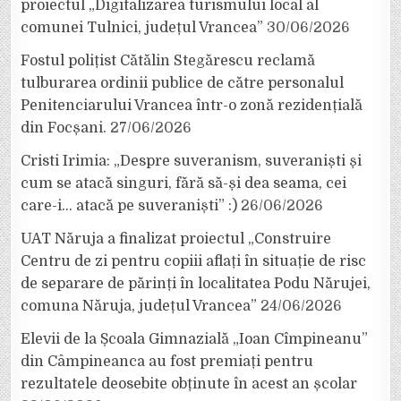
proiectul „Digitalizarea turismului local al
comunei Tulnici, județul Vrancea”
30/06/2026
Fostul polițist Cătălin Stegărescu reclamă
tulburarea ordinii publice de către personalul
Penitenciarului Vrancea într-o zonă rezidențială
din Focșani.
27/06/2026
Cristi Irimia: „Despre suveranism, suveraniști și
cum se atacă singuri, fără să-și dea seama, cei
care-i… atacă pe suveraniști” :)
26/06/2026
UAT Năruja a finalizat proiectul „Construire
Centru de zi pentru copiii aflați în situație de risc
de separare de părinți în localitatea Podu Nărujei,
comuna Năruja, județul Vrancea”
24/06/2026
Elevii de la Școala Gimnazială „Ioan Cîmpineanu”
din Câmpineanca au fost premiați pentru
rezultatele deosebite obținute în acest an școlar