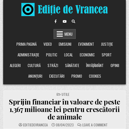
Skip
to
content
MENU
PRIMA PAGINĂ
VIDEO
EMISIUNI
EVENIMENT
JUSTIȚIE
ADMINISTRAȚIE
POLITIC
LOCAL
ECONOMIC
SPORT
ALEGERI
CULTURĂ
STRĂZI
SĂNĂTATE
ÎNVĂȚĂMÂNT
OPINII
ANUNȚURI
EXECUTĂRI
PROMO
COOKIES
POSTED
UTILE
IN
Sprijin financiar în valoare de peste
1,367 milioane lei pentru crescătorii
de animale
ON
EDITIEDEVRANCEA
08/04/2023
LEAVE A COMMENT
SPRIJIN