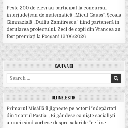
Peste 200 de elevi au participat la concursul
interjudețean de matematică „Micul Gauss”, Școala
Gimnazială „Duiliu Zamfirescu” fiind parteneră în
derularea proiectului. Zeci de copii din Vrancea au
fost premiați la Focșani
12/06/2026
CAUTĂ AICI
Search
for:
ULTIMELE ȘTIRI
Primarul Misăilă îi jignește pe actorii îndepărtați
din Teatrul Pastia: „Ei gândesc ca niște socialiști
atunci când vorbesc despre salariile ”ce li se