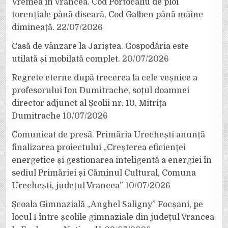
Vremea în Vrancea. Cod Portocaliu de ploi
torențiale până diseară, Cod Galben până mâine
dimineață.
22/07/2026
Casă de vânzare la Jariștea. Gospodăria este
utilată și mobilată complet.
20/07/2026
Regrete eterne după trecerea la cele veșnice a
profesorului Ion Dumitrache, soțul doamnei
director adjunct al Școlii nr. 10, Mitrița
Dumitrache
10/07/2026
Comunicat de presă. Primăria Urechești anunță
finalizarea proiectului „Creșterea eficienței
energetice și gestionarea inteligentă a energiei în
sediul Primăriei și Căminul Cultural, Comuna
Urechești, județul Vrancea”
10/07/2026
Școala Gimnazială „Anghel Saligny” Focșani, pe
locul I între școlile gimnaziale din județul Vrancea