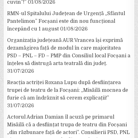
cuvin”!”
01/08/2026
RMN-ul Spitalului Județean de Urgență „Sfântul
Pantelimon” Focșani este din nou funcțional
începând cu 1 august
01/08/2026
Organizația județeană AUR Vrancea își exprimă
dezamăgirea față de modul în care majoritatea
PSD – PNL – FD – PMP din Consiliul local Focșani a
înțeles să distrugă arta teatrală din județ.
31/07/2026
Reacția actriței Roxana Lupu după desființarea
trupei de teatru de la Focșani: „Misăilă mocnea de
furie că am îndrăznit să cerem explicații!”
31/07/2026
Actorul Adrian Damian îl acuză pe primarul
Misăilă că a desființat trupa de teatru din Focșani
„din răzbunare față de actori”. Consilierii PSD, PNL