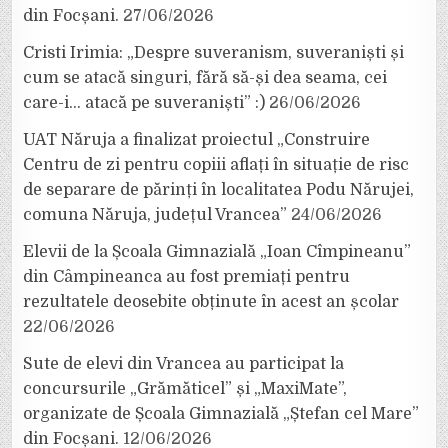
din Focșani.
27/06/2026
Cristi Irimia: „Despre suveranism, suveraniști și
cum se atacă singuri, fără să-și dea seama, cei
care-i… atacă pe suveraniști” :)
26/06/2026
UAT Năruja a finalizat proiectul „Construire
Centru de zi pentru copiii aflați în situație de risc
de separare de părinți în localitatea Podu Nărujei,
comuna Năruja, județul Vrancea”
24/06/2026
Elevii de la Școala Gimnazială „Ioan Cîmpineanu”
din Câmpineanca au fost premiați pentru
rezultatele deosebite obținute în acest an școlar
22/06/2026
Sute de elevi din Vrancea au participat la
concursurile „Grămăticel” și „MaxiMate”,
organizate de Școala Gimnazială „Ștefan cel Mare”
din Focșani.
12/06/2026