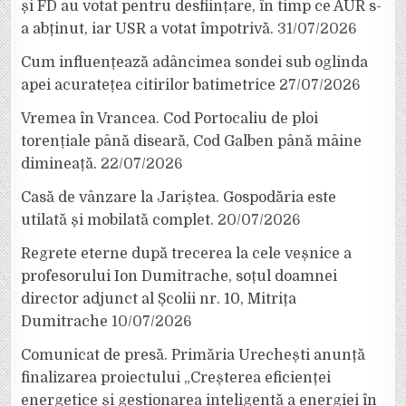
și FD au votat pentru desființare, în timp ce AUR s-
a abținut, iar USR a votat împotrivă.
31/07/2026
Cum influențează adâncimea sondei sub oglinda
apei acuratețea citirilor batimetrice
27/07/2026
Vremea în Vrancea. Cod Portocaliu de ploi
torențiale până diseară, Cod Galben până mâine
dimineață.
22/07/2026
Casă de vânzare la Jariștea. Gospodăria este
utilată și mobilată complet.
20/07/2026
Regrete eterne după trecerea la cele veșnice a
profesorului Ion Dumitrache, soțul doamnei
director adjunct al Școlii nr. 10, Mitrița
Dumitrache
10/07/2026
Comunicat de presă. Primăria Urechești anunță
finalizarea proiectului „Creșterea eficienței
energetice și gestionarea inteligentă a energiei în