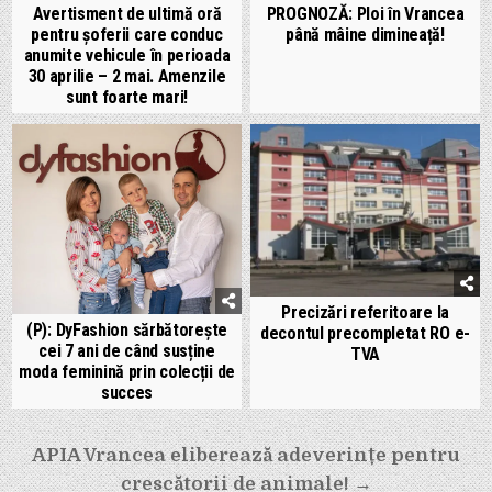
Avertisment de ultimă oră
PROGNOZĂ: Ploi în Vrancea
pentru șoferii care conduc
până mâine dimineață!
anumite vehicule în perioada
30 aprilie – 2 mai. Amenzile
sunt foarte mari!
Precizări referitoare la
(P): DyFashion sărbătorește
decontul precompletat RO e-
cei 7 ani de când susține
TVA
moda feminină prin colecții de
succes
Navigare
APIA Vrancea eliberează adeverințe pentru
în
crescătorii de animale! →