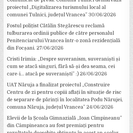
Comunicat de presă. Comuna Tulnici demarează
proiectul „Digitalizarea turismului local al
comunei Tulnici, județul Vrancea”
30/06/2026
Fostul polițist Cătălin Stegărescu reclamă
tulburarea ordinii publice de către personalul
Penitenciarului Vrancea într-o zonă rezidențială
din Focșani.
27/06/2026
Cristi Irimia: „Despre suveranism, suveraniști și
cum se atacă singuri, fără să-și dea seama, cei
care-i… atacă pe suveraniști” :)
26/06/2026
UAT Năruja a finalizat proiectul „Construire
Centru de zi pentru copiii aflați în situație de risc
de separare de părinți în localitatea Podu Nărujei,
comuna Năruja, județul Vrancea”
24/06/2026
Elevii de la Școala Gimnazială „Ioan Cîmpineanu”
din Câmpineanca au fost premiați pentru