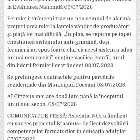
la Evaluarea Națională
09/07/2026
Fermierii vrânceni trag un nou semnal de alarmă:
prețuri prea mici la laptele vândut de producători
și piață tot mai dificilă. „În plus, se repune pe tapet
chestiunea sistemului anti-grindină, deși
fermierii au spus foarte clar că acest sistem a adus
numai nenorociri”, susține Vasilică Pamfil, unul
din liderii fermierilor vrânceni
08/07/2026
Se prelungesc contractele pentru parcările
rezidențiale din Municipiul Focșani
08/07/2026
AI Citizens mai are două luni până la începutul
unui nou sezon.
08/07/2026
COMUNICAT DE PRESĂ: Asociația NOI a finalizat
cu succes proiectul Erasmus+ dedicat dezvoltării
competențelor formatorilor în educația adulților
07/07/2026