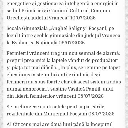
energetice și gestionarea inteligentă a energiei în
sediul Primăriei și Căminul Cultural, Comuna
Urechești, județul Vrancea”
10/07/2026
Școala Gimnazială „Anghel Saligny” Focșani, pe
locul I între școlile gimnaziale din județul Vrancea
la Evaluarea Națională
09/07/2026
Fermierii vrânceni trag un nou semnal de alarmă:
prețuri prea mici la laptele vândut de producători
și piață tot mai dificilă. „În plus, se repune pe tapet
chestiunea sistemului anti-grindină, deși
fermierii au spus foarte clar că acest sistem a adus
numai nenorociri”, susține Vasilică Pamfil, unul
din liderii fermierilor vrânceni
08/07/2026
Se prelungesc contractele pentru parcările
rezidențiale din Municipiul Focșani
08/07/2026
AI Citizens mai are două luni până la începutul