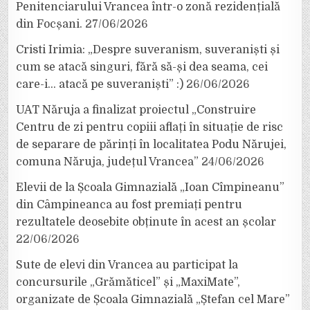
Penitenciarului Vrancea într-o zonă rezidențială
din Focșani.
27/06/2026
Cristi Irimia: „Despre suveranism, suveraniști și
cum se atacă singuri, fără să-și dea seama, cei
care-i… atacă pe suveraniști” :)
26/06/2026
UAT Năruja a finalizat proiectul „Construire
Centru de zi pentru copiii aflați în situație de risc
de separare de părinți în localitatea Podu Nărujei,
comuna Năruja, județul Vrancea”
24/06/2026
Elevii de la Școala Gimnazială „Ioan Cîmpineanu”
din Câmpineanca au fost premiați pentru
rezultatele deosebite obținute în acest an școlar
22/06/2026
Sute de elevi din Vrancea au participat la
concursurile „Grămăticel” și „MaxiMate”,
organizate de Școala Gimnazială „Ștefan cel Mare”