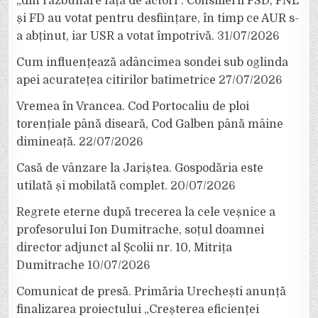
„din răzbunare față de actori”. Consilierii PSD, PNL
și FD au votat pentru desființare, în timp ce AUR s-
a abținut, iar USR a votat împotrivă.
31/07/2026
Cum influențează adâncimea sondei sub oglinda
apei acuratețea citirilor batimetrice
27/07/2026
Vremea în Vrancea. Cod Portocaliu de ploi
torențiale până diseară, Cod Galben până mâine
dimineață.
22/07/2026
Casă de vânzare la Jariștea. Gospodăria este
utilată și mobilată complet.
20/07/2026
Regrete eterne după trecerea la cele veșnice a
profesorului Ion Dumitrache, soțul doamnei
director adjunct al Școlii nr. 10, Mitrița
Dumitrache
10/07/2026
Comunicat de presă. Primăria Urechești anunță
finalizarea proiectului „Creșterea eficienței