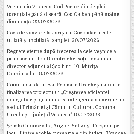
Vremea în Vrancea. Cod Portocaliu de ploi
torențiale până diseară, Cod Galben până mâine
dimineață.
22/07/2026
Casă de vânzare la Jariștea. Gospodăria este
utilată și mobilată complet.
20/07/2026
Regrete eterne după trecerea la cele veșnice a
profesorului Ion Dumitrache, soțul doamnei
director adjunct al Școlii nr. 10, Mitrița
Dumitrache
10/07/2026
Comunicat de presă. Primăria Urechești anunță
finalizarea proiectului „Creșterea eficienței
energetice și gestionarea inteligentă a energiei în
sediul Primăriei și Căminul Cultural, Comuna
Urechești, județul Vrancea”
10/07/2026
Școala Gimnazială „Anghel Saligny” Focșani, pe
locul I între școlile gimnaziale din județul Vrancea