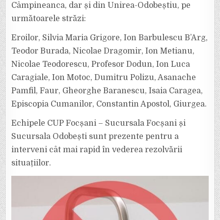
UNOR
Câmpineanca, dar și din Unirea-Odobeștiu, pe
AVARII.
următoarele străzi:
Eroilor, Silvia Maria Grigore, Ion Barbulescu B’Arg,
Teodor Burada, Nicolae Dragomir, Ion Metianu,
Nicolae Teodorescu, Profesor Dodun, Ion Luca
Caragiale, Ion Motoc, Dumitru Polizu, Asanache
Pamfil, Faur, Gheorghe Baranescu, Isaia Caragea,
Episcopia Cumanilor, Constantin Apostol, Giurgea.
Echipele CUP Focșani – Sucursala Focșani și
Sucursala Odobești sunt prezente pentru a
interveni cât mai rapid în vederea rezolvării
situațiilor.