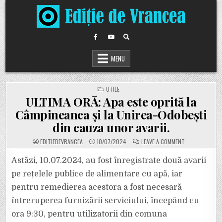
Skip
to
content
MENU
POSTED
UTILE
IN
ULTIMA ORĂ: Apa este oprită la
Câmpineanca și la Unirea-Odobești
din cauza unor avarii.
ON
EDITIEDEVRANCEA
10/07/2024
LEAVE A COMMENT
ULTIMA
ORĂ:
APA
Astăzi, 10.07.2024, au fost înregistrate două avarii
ESTE
OPRITĂ
pe rețelele publice de alimentare cu apă, iar
LA
CÂMPINEANCA
pentru remedierea acestora a fost necesară
ȘI
LA
întreruperea furnizării serviciului, începând cu
UNIREA-
ODOBEȘTI
DIN
ora 9:30, pentru utilizatorii din comuna
CAUZA