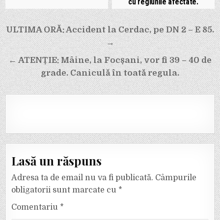
cu regiunile afectate.
Navigare
ULTIMA ORĂ: Accident la Cerdac, pe DN 2 – E 85.
în
→
articole
← ATENȚIE: Mâine, la Focșani, vor fi 39 – 40 de
grade. Caniculă în toată regula.
Lasă un răspuns
Adresa ta de email nu va fi publicată.
Câmpurile
obligatorii sunt marcate cu
*
Comentariu
*