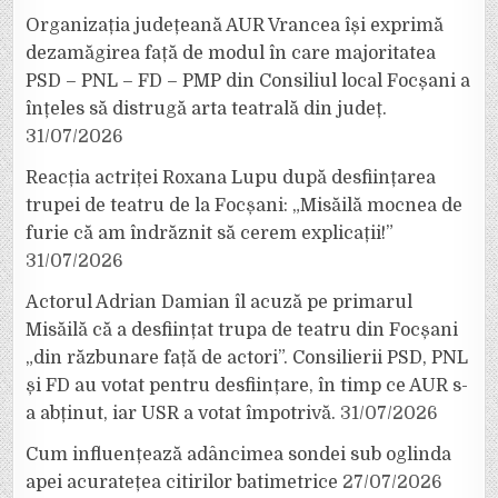
Organizația județeană AUR Vrancea își exprimă
dezamăgirea față de modul în care majoritatea
PSD – PNL – FD – PMP din Consiliul local Focșani a
înțeles să distrugă arta teatrală din județ.
31/07/2026
Reacția actriței Roxana Lupu după desființarea
trupei de teatru de la Focșani: „Misăilă mocnea de
furie că am îndrăznit să cerem explicații!”
31/07/2026
Actorul Adrian Damian îl acuză pe primarul
Misăilă că a desființat trupa de teatru din Focșani
„din răzbunare față de actori”. Consilierii PSD, PNL
și FD au votat pentru desființare, în timp ce AUR s-
a abținut, iar USR a votat împotrivă.
31/07/2026
Cum influențează adâncimea sondei sub oglinda
apei acuratețea citirilor batimetrice
27/07/2026