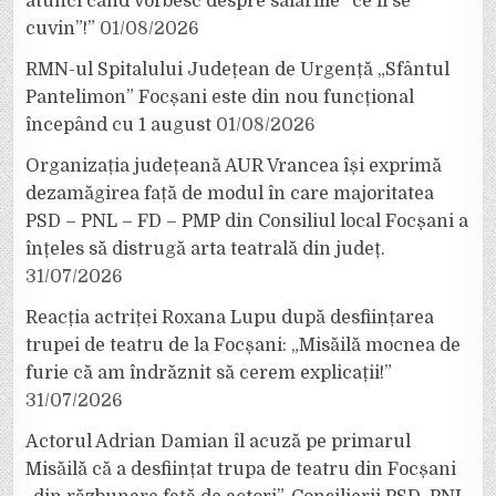
atunci când vorbesc despre salariile ”ce li se
cuvin”!”
01/08/2026
RMN-ul Spitalului Județean de Urgență „Sfântul
Pantelimon” Focșani este din nou funcțional
începând cu 1 august
01/08/2026
Organizația județeană AUR Vrancea își exprimă
dezamăgirea față de modul în care majoritatea
PSD – PNL – FD – PMP din Consiliul local Focșani a
înțeles să distrugă arta teatrală din județ.
31/07/2026
Reacția actriței Roxana Lupu după desființarea
trupei de teatru de la Focșani: „Misăilă mocnea de
furie că am îndrăznit să cerem explicații!”
31/07/2026
Actorul Adrian Damian îl acuză pe primarul
Misăilă că a desființat trupa de teatru din Focșani