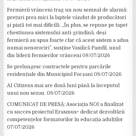
Fermierii vrânceni trag un nou semnal de alarmă:
prețuri prea mici la laptele vândut de producători
și piață tot mai dificilă. „În plus, se repune pe tapet
chestiunea sistemului anti-grindină, deși
fermierii au spus foarte clar că acest sistem a adus
numai nenorociri”, susține Vasilică Pamfil, unul
din liderii fermierilor vrânceni
08/07/2026
Se prelungesc contractele pentru parcările
rezidențiale din Municipiul Focșani
08/07/2026
AI Citizens mai are două luni până la începutul
unui nou sezon.
08/07/2026
COMUNICAT DE PRESĂ: Asociația NOI a finalizat
cu succes proiectul Erasmus+ dedicat dezvoltării
competențelor formatorilor în educația adulților
07/07/2026