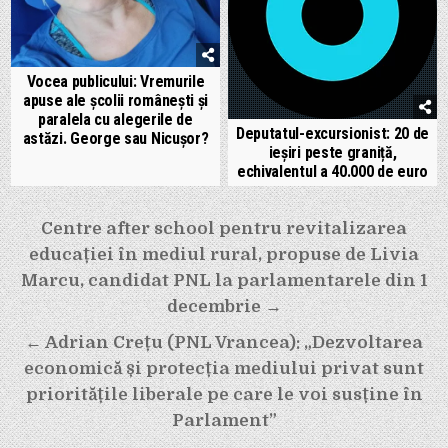
Vocea publicului: Vremurile
apuse ale școlii românești și
paralela cu alegerile de
Deputatul-excursionist: 20 de
astăzi. George sau Nicușor?
ieșiri peste graniță,
echivalentul a 40.000 de euro
Navigare
Centre after school pentru revitalizarea
în
educației în mediul rural, propuse de Livia
articole
Marcu, candidat PNL la parlamentarele din 1
decembrie →
← Adrian Crețu (PNL Vrancea): „Dezvoltarea
economică și protecția mediului privat sunt
prioritățile liberale pe care le voi susține în
Parlament”