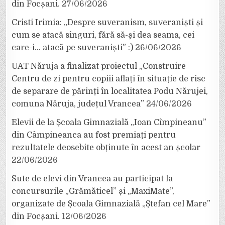
din Focșani.
27/06/2026
Cristi Irimia: „Despre suveranism, suveraniști și
cum se atacă singuri, fără să-și dea seama, cei
care-i… atacă pe suveraniști” :)
26/06/2026
UAT Năruja a finalizat proiectul „Construire
Centru de zi pentru copiii aflați în situație de risc
de separare de părinți în localitatea Podu Nărujei,
comuna Năruja, județul Vrancea”
24/06/2026
Elevii de la Școala Gimnazială „Ioan Cîmpineanu”
din Câmpineanca au fost premiați pentru
rezultatele deosebite obținute în acest an școlar
22/06/2026
Sute de elevi din Vrancea au participat la
concursurile „Grămăticel” și „MaxiMate”,
organizate de Școala Gimnazială „Ștefan cel Mare”
din Focșani.
12/06/2026