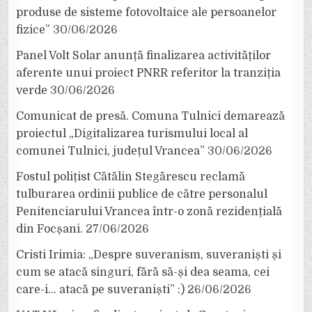
produse de sisteme fotovoltaice ale persoanelor
fizice”
30/06/2026
Panel Volt Solar anunță finalizarea activităților
aferente unui proiect PNRR referitor la tranziția
verde
30/06/2026
Comunicat de presă. Comuna Tulnici demarează
proiectul „Digitalizarea turismului local al
comunei Tulnici, județul Vrancea”
30/06/2026
Fostul polițist Cătălin Stegărescu reclamă
tulburarea ordinii publice de către personalul
Penitenciarului Vrancea într-o zonă rezidențială
din Focșani.
27/06/2026
Cristi Irimia: „Despre suveranism, suveraniști și
cum se atacă singuri, fără să-și dea seama, cei
care-i… atacă pe suveraniști” :)
26/06/2026