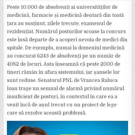
DE
ALARMĂ!
Peste 10.000 de absolvenți ai universităților de
„1
DIN
medicină, farmacie și medicină dentară din toată
2
ABSOLVENȚI
țara au susținut, zilele trecute, examenul de
DE
MEDICINĂ
rezidențiat. Numărul posturilor scoase la concurs
NU
PRINDE
NICI
este însă departe de a acoperi nevoia de medici din
UN
POST”,
spitale. De exemplu, numai la domeniul medicină
AFIRMĂ
RALUCA
au concurat 6243 de absolvenți pe un număr de
IOAN
(PNL
4082 de locuri. Asta înseamnă că peste 2000 de
VRANCEA)
tineri rămân în afara sistemului, iar șansele lor
sunt reduse. Senatorul PNL de Vrancea Raluca
Ioan trage un semnal de alarmă privind numărul
insuficient de posturi, în contextul în care ea a
venit încă de anul trecut cu un proiect de lege
care să rezolve această problemă.