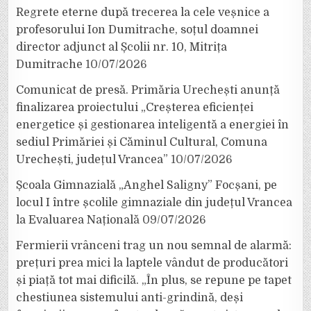
Regrete eterne după trecerea la cele veșnice a
profesorului Ion Dumitrache, soțul doamnei
director adjunct al Școlii nr. 10, Mitrița
Dumitrache
10/07/2026
Comunicat de presă. Primăria Urechești anunță
finalizarea proiectului „Creșterea eficienței
energetice și gestionarea inteligentă a energiei în
sediul Primăriei și Căminul Cultural, Comuna
Urechești, județul Vrancea”
10/07/2026
Școala Gimnazială „Anghel Saligny” Focșani, pe
locul I între școlile gimnaziale din județul Vrancea
la Evaluarea Națională
09/07/2026
Fermierii vrânceni trag un nou semnal de alarmă:
prețuri prea mici la laptele vândut de producători
și piață tot mai dificilă. „În plus, se repune pe tapet
chestiunea sistemului anti-grindină, deși