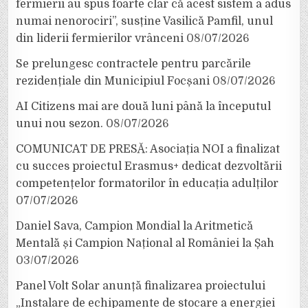
fermierii au spus foarte clar că acest sistem a adus
numai nenorociri”, susține Vasilică Pamfil, unul
din liderii fermierilor vrânceni
08/07/2026
Se prelungesc contractele pentru parcările
rezidențiale din Municipiul Focșani
08/07/2026
AI Citizens mai are două luni până la începutul
unui nou sezon.
08/07/2026
COMUNICAT DE PRESĂ: Asociația NOI a finalizat
cu succes proiectul Erasmus+ dedicat dezvoltării
competențelor formatorilor în educația adulților
07/07/2026
Daniel Sava, Campion Mondial la Aritmetică
Mentală și Campion Național al României la Șah
03/07/2026
Panel Volt Solar anunță finalizarea proiectului
„Instalare de echipamente de stocare a energiei