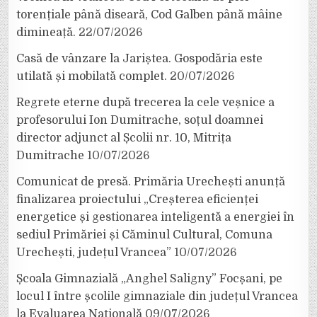
torențiale până diseară, Cod Galben până mâine
dimineață.
22/07/2026
Casă de vânzare la Jariștea. Gospodăria este
utilată și mobilată complet.
20/07/2026
Regrete eterne după trecerea la cele veșnice a
profesorului Ion Dumitrache, soțul doamnei
director adjunct al Școlii nr. 10, Mitrița
Dumitrache
10/07/2026
Comunicat de presă. Primăria Urechești anunță
finalizarea proiectului „Creșterea eficienței
energetice și gestionarea inteligentă a energiei în
sediul Primăriei și Căminul Cultural, Comuna
Urechești, județul Vrancea”
10/07/2026
Școala Gimnazială „Anghel Saligny” Focșani, pe
locul I între școlile gimnaziale din județul Vrancea
la Evaluarea Națională
09/07/2026