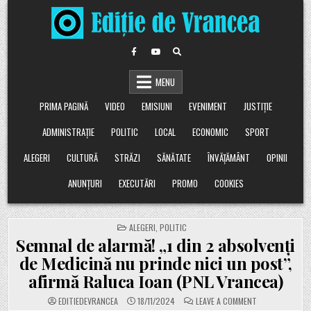
Skip
to
content
MENU
PRIMA PAGINĂ
VIDEO
EMISIUNI
EVENIMENT
JUSTIȚIE
ADMINISTRAȚIE
POLITIC
LOCAL
ECONOMIC
SPORT
ALEGERI
CULTURĂ
STRĂZI
SĂNĂTATE
ÎNVĂȚĂMÂNT
OPINII
ANUNȚURI
EXECUTĂRI
PROMO
COOKIES
POSTED
ALEGERI
,
POLITIC
IN
Semnal de alarmă! „1 din 2 absolvenți
de Medicină nu prinde nici un post”,
afirmă Raluca Ioan (PNL Vrancea)
ON
EDITIEDEVRANCEA
18/11/2024
LEAVE A COMMENT
SEMNAL