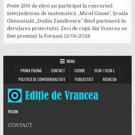
Peste 200 de elevi au participat la concursul
interjudețean de matematică „Micul Gauss”, Școala
Gimnazială „Duiliu Zamfirescu” fiind parteneră în
derularea proiectului. Zeci de copii din Vrancea au
fost premiați la Focșani
12/06/2026
MENU
PRIMA PAGINĂ
CONTACT
COOKIE
ISSN / ISSN-L
POLITICĂ DE CONFIDENȚIALITATE
PUBLICITATE
REDACȚIA
PAGINI
CONTACT