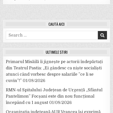
CAUTĂ AICI
Search
for:
ULTIMELE ȘTIRI
Primarul Misăilă îi jignește pe actorii îndepărtați
din Teatrul Pastia: „Ei gândesc ca niște socialiști
atunci când vorbesc despre salariile ”ce li se
cuvin”!”
01/08/2026
RMN-ul Spitalului Județean de Urgență „Sfântul
Pantelimon” Focșani este din nou funcțional
începând cu 1 august
01/08/2026
Organizația județeană AUR Vrancea își exprimă