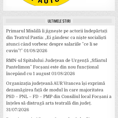
ULTIMELE ȘTIRI
Primarul Misăilă îi jignește pe actorii îndepărtați
din Teatrul Pastia: „Ei gândesc ca niște socialiști
atunci când vorbesc despre salariile ”ce li se
cuvin”!”
01/08/2026
RMN-ul Spitalului Județean de Urgență „Sfântul
Pantelimon” Focșani este din nou funcțional
începând cu 1 august
01/08/2026
Organizația județeană AUR Vrancea își exprimă
dezamăgirea față de modul în care majoritatea
PSD – PNL – FD – PMP din Consiliul local Focșani a
înțeles să distrugă arta teatrală din județ.
31/07/2026