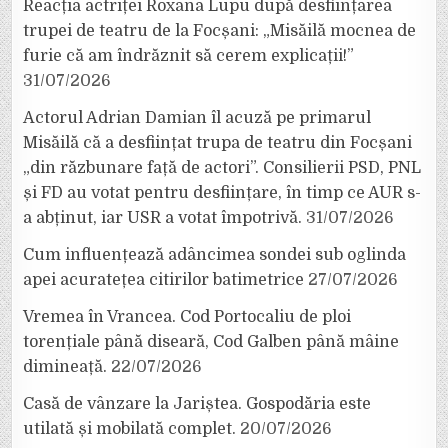
Reacția actriței Roxana Lupu după desființarea
trupei de teatru de la Focșani: „Misăilă mocnea de
furie că am îndrăznit să cerem explicații!”
31/07/2026
Actorul Adrian Damian îl acuză pe primarul
Misăilă că a desființat trupa de teatru din Focșani
„din răzbunare față de actori”. Consilierii PSD, PNL
și FD au votat pentru desființare, în timp ce AUR s-
a abținut, iar USR a votat împotrivă.
31/07/2026
Cum influențează adâncimea sondei sub oglinda
apei acuratețea citirilor batimetrice
27/07/2026
Vremea în Vrancea. Cod Portocaliu de ploi
torențiale până diseară, Cod Galben până mâine
dimineață.
22/07/2026
Casă de vânzare la Jariștea. Gospodăria este
utilată și mobilată complet.
20/07/2026