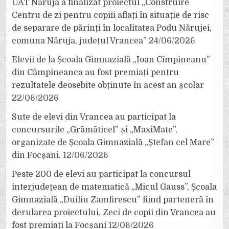
UAT Năruja a finalizat proiectul „Construire
Centru de zi pentru copiii aflați în situație de risc
de separare de părinți în localitatea Podu Nărujei,
comuna Năruja, județul Vrancea”
24/06/2026
Elevii de la Școala Gimnazială „Ioan Cîmpineanu”
din Câmpineanca au fost premiați pentru
rezultatele deosebite obținute în acest an școlar
22/06/2026
Sute de elevi din Vrancea au participat la
concursurile „Grămăticel” și „MaxiMate”,
organizate de Școala Gimnazială „Ștefan cel Mare”
din Focșani.
12/06/2026
Peste 200 de elevi au participat la concursul
interjudețean de matematică „Micul Gauss”, Școala
Gimnazială „Duiliu Zamfirescu” fiind parteneră în
derularea proiectului. Zeci de copii din Vrancea au
fost premiați la Focșani
12/06/2026