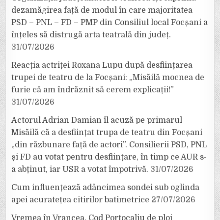
dezamăgirea față de modul în care majoritatea
PSD – PNL – FD – PMP din Consiliul local Focșani a
înțeles să distrugă arta teatrală din județ.
31/07/2026
Reacția actriței Roxana Lupu după desființarea
trupei de teatru de la Focșani: „Misăilă mocnea de
furie că am îndrăznit să cerem explicații!”
31/07/2026
Actorul Adrian Damian îl acuză pe primarul
Misăilă că a desființat trupa de teatru din Focșani
„din răzbunare față de actori”. Consilierii PSD, PNL
și FD au votat pentru desființare, în timp ce AUR s-
a abținut, iar USR a votat împotrivă.
31/07/2026
Cum influențează adâncimea sondei sub oglinda
apei acuratețea citirilor batimetrice
27/07/2026
Vremea în Vrancea. Cod Portocaliu de ploi