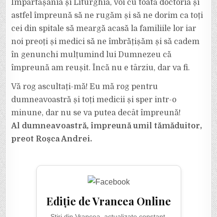
Împărtășania și Liturghia, voi cu toată doctoria și
astfel împreună să ne rugăm și să ne dorim ca toți
cei din spitale să meargă acasă la familiile lor iar
noi preoți și medici să ne îmbrățișăm și să cadem
în genunchi mulțumind lui Dumnezeu că
împreună am reușit. Încă nu e târziu, dar va fi.
Vă rog ascultați-mă! Eu mă rog pentru
dumneavoastră și toți medicii și sper intr-o
minune, dar nu se va putea decât împreună!
Al dumneavoastră, împreună umil tămăduitor,
preot Roșca Andrei.
Ediție de Vrancea Online
Știri din Vrancea, actualizate constant.