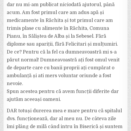
DOARE
ASTA!”
dar nu mi-am publicat niciodată ajutorul, până
acum. Am fost primul care am adus apă și
medicamente în Răchita și tot primul care am
trimis plase cu alimente în Răchita, Comuna
Pianu, în Săliștea de Alba și la Sebesel. Fără
diplome sau apariții, fără Felicitari și mulțumiri.
De ce? Pentru că la fel ca dumneavoastră mi s-a
părut normal! Dumneavoastră ați fost omul venit
de departe care cu banii proprii ați cumpărat o
ambulanță și ati mers voluntar oriunde a fost
nevoie.
Spun acestea pentru că avem funcții diferite dar
ajutăm aceeași oameni.
DAR totuși durerea mea e mare pentru că spitalul
dvs. funcționează, dar al meu nu. De câteva zile
îmi plâng de milă când intru în Biserică și suntem