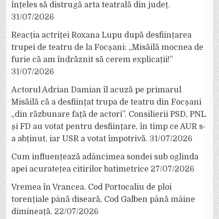
înțeles să distrugă arta teatrală din județ.
31/07/2026
Reacția actriței Roxana Lupu după desființarea
trupei de teatru de la Focșani: „Misăilă mocnea de
furie că am îndrăznit să cerem explicații!”
31/07/2026
Actorul Adrian Damian îl acuză pe primarul
Misăilă că a desființat trupa de teatru din Focșani
„din răzbunare față de actori”. Consilierii PSD, PNL
și FD au votat pentru desființare, în timp ce AUR s-
a abținut, iar USR a votat împotrivă.
31/07/2026
Cum influențează adâncimea sondei sub oglinda
apei acuratețea citirilor batimetrice
27/07/2026
Vremea în Vrancea. Cod Portocaliu de ploi
torențiale până diseară, Cod Galben până mâine
dimineață.
22/07/2026