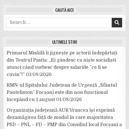
CAUTĂ AICI
Search
for:
ULTIMELE ȘTIRI
Primarul Misăilă îi jignește pe actorii îndepărtați
din Teatrul Pastia: „Ei gândesc ca niște socialiști
atunci când vorbesc despre salariile ”ce li se
cuvin”!”
01/08/2026
RMN-ul Spitalului Județean de Urgență „Sfântul
Pantelimon” Focșani este din nou funcțional
începând cu 1 august
01/08/2026
Organizația județeană AUR Vrancea își exprimă
dezamăgirea față de modul în care majoritatea
PSD – PNL – FD – PMP din Consiliul local Focșani a