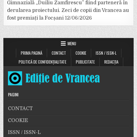
Gimnazială „Duiliu Zamfirescu” fiind parteneră în
derularea proiectului. Zeci de copii din Vrancea au
fost premiați la Focșani
12/06/2026
MENU
PRIMA PAGINĂ
CONTACT
COOKIE
ISSN / ISSN-L
POLITICĂ DE CONFIDENȚIALITATE
PUBLICITATE
REDACȚIA
PAGINI
CONTACT
COOKIE
ISSN / ISSN-L