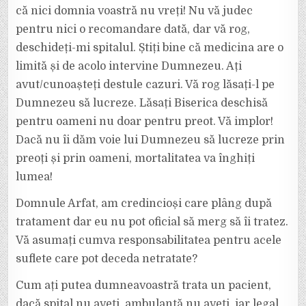
că nici domnia voastră nu vreți! Nu vă judec
pentru nici o recomandare dată, dar vă rog,
deschideți-mi spitalul. Știți bine că medicina are o
limită și de acolo intervine Dumnezeu. Ați
avut/cunoașteți destule cazuri. Vă rog lăsați-l pe
Dumnezeu să lucreze. Lăsați Biserica deschisă
pentru oameni nu doar pentru preot. Vă implor!
Dacă nu îi dăm voie lui Dumnezeu să lucreze prin
preoți și prin oameni, mortalitatea va înghiți
lumea!
Domnule Arfat, am credincioși care plâng după
tratament dar eu nu pot oficial să merg să îi tratez.
Vă asumați cumva responsabilitatea pentru acele
suflete care pot deceda netratate?
Cum ați putea dumneavoastră trata un pacient,
dacă spital nu aveți, ambulanță nu aveți, iar legal