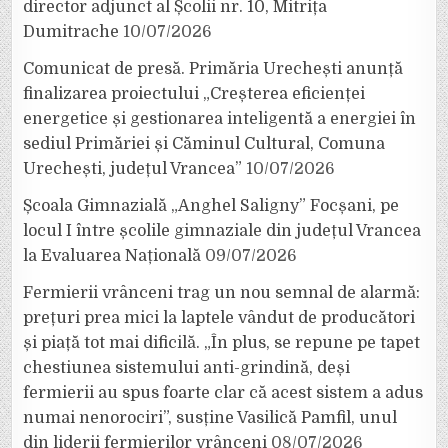
director adjunct al Școlii nr. 10, Mitrița
Dumitrache
10/07/2026
Comunicat de presă. Primăria Urechești anunță
finalizarea proiectului „Creșterea eficienței
energetice și gestionarea inteligentă a energiei în
sediul Primăriei și Căminul Cultural, Comuna
Urechești, județul Vrancea”
10/07/2026
Școala Gimnazială „Anghel Saligny” Focșani, pe
locul I între școlile gimnaziale din județul Vrancea
la Evaluarea Națională
09/07/2026
Fermierii vrânceni trag un nou semnal de alarmă:
prețuri prea mici la laptele vândut de producători
și piață tot mai dificilă. „În plus, se repune pe tapet
chestiunea sistemului anti-grindină, deși
fermierii au spus foarte clar că acest sistem a adus
numai nenorociri”, susține Vasilică Pamfil, unul
din liderii fermierilor vrânceni
08/07/2026