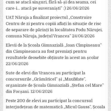
cum se atacă singuri, fără să-și dea seama, cei
care-i… atacă pe suveraniști” :)
26/06/2026
UAT Năruja a finalizat proiectul „Construire
Centru de zi pentru copiii aflați în situație de risc
de separare de părinți în localitatea Podu Nărujei,
comuna Năruja, județul Vrancea”
24/06/2026
Elevii de la Școala Gimnazială „Ioan Cîmpineanu”
din Câmpineanca au fost premiați pentru
rezultatele deosebite obținute în acest an școlar
22/06/2026
Sute de elevi din Vrancea au participat la
concursurile „Grămăticel” și „MaxiMate”,
organizate de Școala Gimnazială „Ștefan cel Mare”
din Focșani.
12/06/2026
Peste 200 de elevi au participat la concursul
interjudețean de matematică „Micul Gauss”, Școala