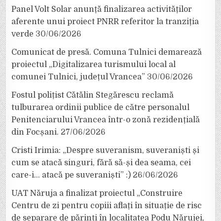
Panel Volt Solar anunță finalizarea activităților
aferente unui proiect PNRR referitor la tranziția
verde
30/06/2026
Comunicat de presă. Comuna Tulnici demarează
proiectul „Digitalizarea turismului local al
comunei Tulnici, județul Vrancea”
30/06/2026
Fostul polițist Cătălin Stegărescu reclamă
tulburarea ordinii publice de către personalul
Penitenciarului Vrancea într-o zonă rezidențială
din Focșani.
27/06/2026
Cristi Irimia: „Despre suveranism, suveraniști și
cum se atacă singuri, fără să-și dea seama, cei
care-i… atacă pe suveraniști” :)
26/06/2026
UAT Năruja a finalizat proiectul „Construire
Centru de zi pentru copiii aflați în situație de risc
de separare de părinți în localitatea Podu Nărujei,