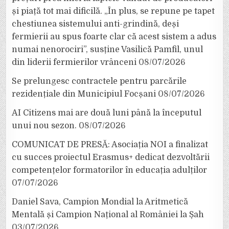
și piață tot mai dificilă. „În plus, se repune pe tapet
chestiunea sistemului anti-grindină, deși
fermierii au spus foarte clar că acest sistem a adus
numai nenorociri”, susține Vasilică Pamfil, unul
din liderii fermierilor vrânceni
08/07/2026
Se prelungesc contractele pentru parcările
rezidențiale din Municipiul Focșani
08/07/2026
AI Citizens mai are două luni până la începutul
unui nou sezon.
08/07/2026
COMUNICAT DE PRESĂ: Asociația NOI a finalizat
cu succes proiectul Erasmus+ dedicat dezvoltării
competențelor formatorilor în educația adulților
07/07/2026
Daniel Sava, Campion Mondial la Aritmetică
Mentală și Campion Național al României la Șah
03/07/2026