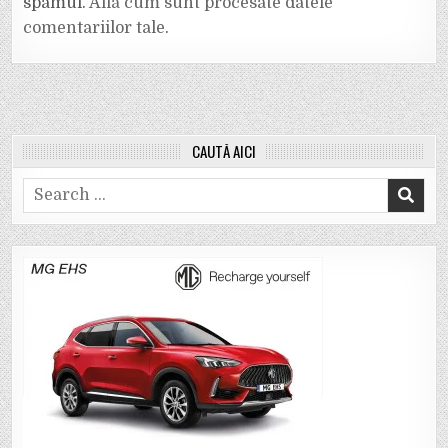
spamul.
Află cum sunt procesate datele
comentariilor tale
.
CAUTĂ AICI
Search
for: