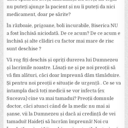
nu puteți ajunge la pacient și nu îi puteți da nici
medicament, doar pe sărite?
În războaie, prigoane, boli incurabile, Biserica NU
a fost închisă niciodată. De ce acum? De ce acum e
închisă și alte clădiri cu factor mai mare de risc
sunt deschise ?
Vă rog fiți deschis și opriți durerea lui Dumnezeu
și lacrimile noastre. Lăsați-ne și pe noi preoții să
vă fim alături, căci doar împreună dăm tămăduire.
Și pentru noi preoții e situație de urgență . Ce se va
intampla dacă toți medicii se vor infecta (ex
Suceava) cine va mai tamadui? Preoții domnule
doctor, căci atunci când de la medic nu mai ai
șanse, vii la Dumnezeu și dacă ai credință de vei
tamadui! Haideți să lucrăm împreună! Noi cu