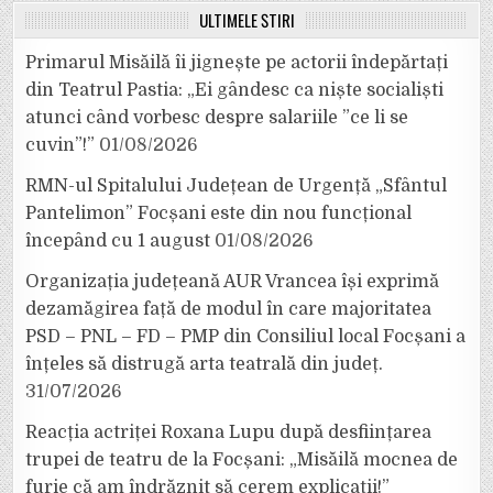
ULTIMELE ȘTIRI
Primarul Misăilă îi jignește pe actorii îndepărtați
din Teatrul Pastia: „Ei gândesc ca niște socialiști
atunci când vorbesc despre salariile ”ce li se
cuvin”!”
01/08/2026
RMN-ul Spitalului Județean de Urgență „Sfântul
Pantelimon” Focșani este din nou funcțional
începând cu 1 august
01/08/2026
Organizația județeană AUR Vrancea își exprimă
dezamăgirea față de modul în care majoritatea
PSD – PNL – FD – PMP din Consiliul local Focșani a
înțeles să distrugă arta teatrală din județ.
31/07/2026
Reacția actriței Roxana Lupu după desființarea
trupei de teatru de la Focșani: „Misăilă mocnea de
furie că am îndrăznit să cerem explicații!”