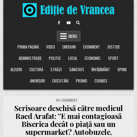
Skip
to
content
MENU
PRIMA PAGINĂ
VIDEO
EMISIUNI
EVENIMENT
JUSTIȚIE
ADMINISTRAȚIE
POLITIC
LOCAL
ECONOMIC
SPORT
ALEGERI
CULTURĂ
STRĂZI
SĂNĂTATE
ÎNVĂȚĂMÂNT
OPINII
ANUNȚURI
EXECUTĂRI
PROMO
COOKIES
POSTED
EVENIMENT
IN
Scrisoare deschisă către medicul
Raed Arafat: ”E mai contagioasă
Biserica decât o piață sau un
supermarket? Autobuzele,