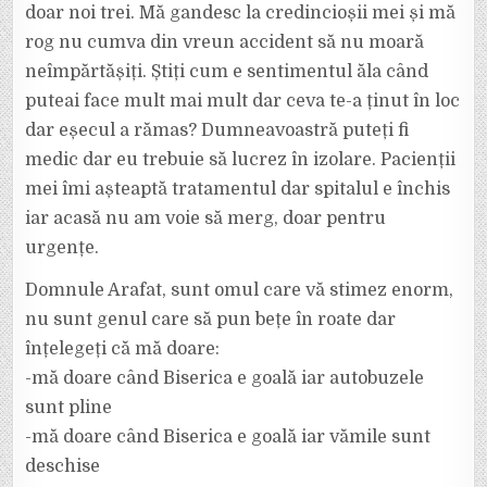
doar noi trei. Mă gandesc la credincioșii mei și mă
rog nu cumva din vreun accident să nu moară
neîmpărtășiți. Știți cum e sentimentul ăla când
puteai face mult mai mult dar ceva te-a ținut în loc
dar eșecul a rămas? Dumneavoastră puteți fi
medic dar eu trebuie să lucrez în izolare. Pacienții
mei îmi așteaptă tratamentul dar spitalul e închis
iar acasă nu am voie să merg, doar pentru
urgențe.
Domnule Arafat, sunt omul care vă stimez enorm,
nu sunt genul care să pun bețe în roate dar
înțelegeți că mă doare:
-mă doare când Biserica e goală iar autobuzele
sunt pline
-mă doare când Biserica e goală iar vămile sunt
deschise