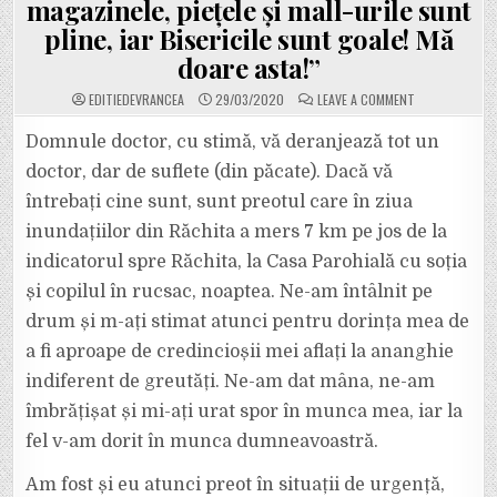
magazinele, piețele și mall-urile sunt
pline, iar Bisericile sunt goale! Mă
doare asta!”
ON
EDITIEDEVRANCEA
29/03/2020
LEAVE A COMMENT
SCRISOARE
DESCHISĂ
CĂTRE
Domnule doctor, cu stimă, vă deranjează tot un
MEDICUL
RAED
doctor, dar de suflete (din păcate). Dacă vă
ARAFAT:
”E
întrebați cine sunt, sunt preotul care în ziua
MAI
CONTAGIOASĂ
inundațiilor din Răchita a mers 7 km pe jos de la
BISERICA
DECÂT
O
indicatorul spre Răchita, la Casa Parohială cu soția
PIAȚĂ
SAU
și copilul în rucsac, noaptea. Ne-am întâlnit pe
UN
SUPERMARKET
drum și m-ați stimat atunci pentru dorința mea de
AUTOBUZELE,
MAGAZINELE,
a fi aproape de credincioșii mei aflați la ananghie
PIEȚELE
ȘI
MALL-
indiferent de greutăți. Ne-am dat mâna, ne-am
URILE
SUNT
îmbrățișat și mi-ați urat spor în munca mea, iar la
PLINE,
IAR
fel v-am dorit în munca dumneavoastră.
BISERICILE
SUNT
GOALE!
Am fost și eu atunci preot în situații de urgență,
MĂ