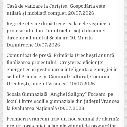
Casă de vânzare la Jariștea. Gospodăria este
utilată și mobilată complet.
20/07/2026
Regrete eterne după trecerea la cele veșnice a
profesorului Ion Dumitrache, soțul doamnei
director adjunct al Școlii nr. 10, Mitrița
Dumitrache
10/07/2026
Comunicat de presă. Primăria Urechești anunță
finalizarea proiectului „Creșterea eficienței
energetice și gestionarea inteligentă a energiei în
sediul Primăriei și Căminul Cultural, Comuna
Urechești, județul Vrancea”
10/07/2026
Școala Gimnazială „Anghel Saligny” Focșani, pe
locul I între școlile gimnaziale din județul Vrancea
la Evaluarea Națională
09/07/2026
Fermierii vrânceni trag un nou semnal de alarmă:
prețuri prea mici la laptele vândut de producători