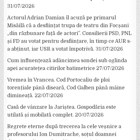
31/07/2026
Actorul Adrian Damian îl acuză pe primarul
Misăilă că a desființat trupa de teatru din Focșani
„din răzbunare față de actori”. Consilierii PSD, PNL
și FD au votat pentru desființare, în timp ce AUR s-
a abținut, iar USR a votat împotrivă.
31/07/2026
Cum influențează adâncimea sondei sub oglinda
apei acuratețea citirilor batimetrice
27/07/2026
Vremea în Vrancea. Cod Portocaliu de ploi
torențiale până diseară, Cod Galben până mâine
dimineață.
22/07/2026
Casă de vânzare la Jariștea. Gospodăria este
utilată și mobilată complet.
20/07/2026
Regrete eterne după trecerea la cele veșnice a
profesorului Ion Dumitrache, soțul doamnei