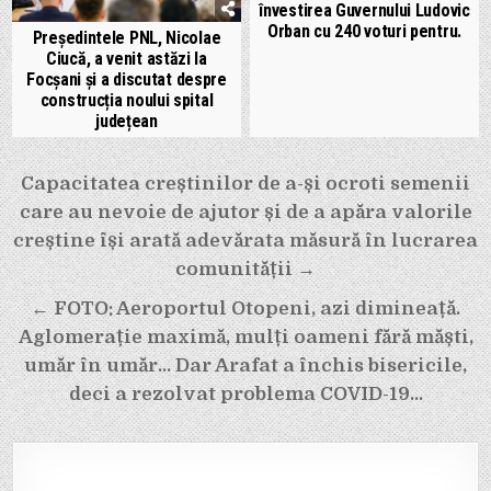
învestirea Guvernului Ludovic
Orban cu 240 voturi pentru.
Președintele PNL, Nicolae
Ciucă, a venit astăzi la
Focșani și a discutat despre
construcția noului spital
județean
Navigare
Capacitatea creștinilor de a-și ocroti semenii
în
care au nevoie de ajutor și de a apăra valorile
articole
creștine își arată adevărata măsură în lucrarea
comunității →
← FOTO: Aeroportul Otopeni, azi dimineață.
Aglomerație maximă, mulți oameni fără măști,
umăr în umăr… Dar Arafat a închis bisericile,
deci a rezolvat problema COVID-19…