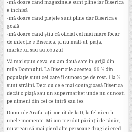
-mă doare când magazinele sunt pline iar Biserica
e închisă
-mă doare când piețele sunt pline dar Biserica e
goală
-mă doare când știu că oficial cel mai mare focar
de infecție e Biserica, și nu mall-ul, piața,
marketul sau autobuzul
Vă mai spun ceva, eu am două sate în grijă din
mila Domnului. La Bisericile acestea, 99 % din
populație sunt cei care îi cunosc pe de rost. 1 la %
sunt străini. Deci cu ce e mai contagioasă Biserica
decât o piață sau un supermarket unde nu cunoști
pe nimeni din cei ce intră sau ies.
Domnule Arafat ați pornit de la 0, la fel și eu în
unele momente. Mi-am pierdut părinții de tânăr,
nu vreau să mai pierd alte persoane dragi și cred