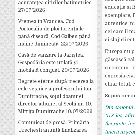
acuratețea citirilor batimetrice
educație și f
27/07/2026
exemplare, fă
Vremea în Vrancea. Cod
autentice, n
Portocaliu de ploi torențiale
cei care îl ma
până diseară, Cod Galben până
și slujirii c
mâine dimineață.
22/07/2026
Europa nu po
Casă de vânzare la Jariștea.
găsească cal
Gospodăria este utilată și
o compun. În
mobilată complet.
20/07/2026
expresia civi
Regrete eterne după trecerea la
chiar totul, c
cele veșnice a profesorului Ion
Supus necon
Dumitrache, soțul doamnei
director adjunct al Școlii nr. 10,
Din canonul c
Mitrița Dumitrache
10/07/2026
XIX-lea, afir
Comunicat de presă. Primăria
flagrante, în
Urechești anunță finalizarea
tinerii în șco