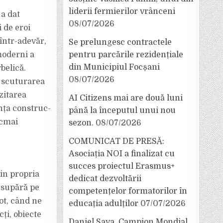
liderii fermierilor vrânceni
 a dat
08/07/2026
i de eroi
 într-adevăr,
Se prelungesc contractele
moderni a
pentru parcările rezidențiale
din Municipiul Focșani
belică.
08/07/2026
ă scuturarea
zitarea
AI Citizens mai are două luni
ța con­struc­
până la începutul unui nou
ocmai
sezon.
08/07/2026
COMUNICAT DE PRESĂ:
Asociația NOI a finalizat cu
succes proiectul Erasmus+
in propria
dedicat dezvoltării
 supără pe
competențelor formatorilor în
ot, când ne
educația adulților
07/07/2026
cți, obiecte
Daniel Sava, Campion Mondial