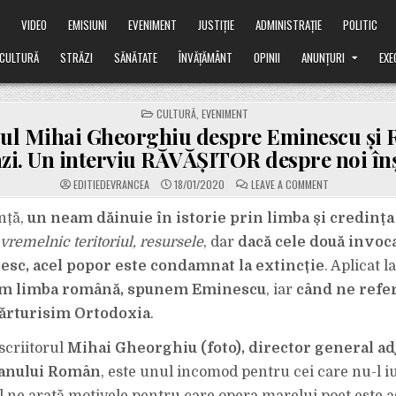
Ă
VIDEO
EMISIUNI
EVENIMENT
JUSTIȚIE
ADMINISTRAȚIE
POLITIC
CULTURĂ
STRĂZI
SĂNĂTATE
ÎNVĂȚĂMÂNT
OPINII
ANUNȚURI
EXE
POSTED
CULTURĂ
,
EVENIMENT
IN
rul Mihai Gheorghiu despre Eminescu și
azi. Un interviu RĂVĂȘITOR despre noi înș
ON
EDITIEDEVRANCEA
18/01/2020
LEAVE A COMMENT
SCRIITORUL
MIHAI
GHEORGHIU
nță,
un neam dăinuie în istorie prin limba și credința 
DESPRE
EMINESCU
vremelnic teritoriul, resursele
, dar
dacă cele două invoca
ȘI
ROMÂNIA
sesc, acel popor este condamnat la extincție
. Aplicat l
DE
AZI.
m limba română, spunem Eminescu
, iar
când ne refer
UN
INTERVIU
RĂVĂȘITOR
ărturisim Ortodoxia
.
DESPRE
NOI
ÎNȘINE!
scriitorul
Mihai Gheorghiu (foto), director general ad
anului Român
, este unul incomod pentru cei care nu-l i