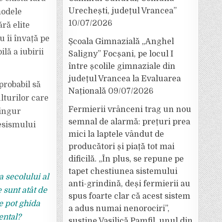
Urechești, județul Vrancea”
modele
10/07/2026
ră elite
 îi învață pe
Școala Gimnazială „Anghel
ilă a iubirii
Saligny” Focșani, pe locul I
între școlile gimnaziale din
județul Vrancea la Evaluarea
probabil să
Națională
09/07/2026
lturilor care
Fermierii vrânceni trag un nou
singur
semnal de alarmă: prețuri prea
resismului
mici la laptele vândut de
producători și piață tot mai
dificilă. „În plus, se repune pe
tapet chestiunea sistemului
a secolului al
anti-grindină, deși fermierii au
 sunt atât de
spus foarte clar că acest sistem
se pot ghida
a adus numai nenorociri”,
mental?
susține Vasilică Pamfil, unul din