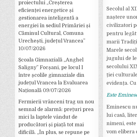
proiectului „Creșterea
Secolul al X
eficienței energetice și
naștere unor 
gestionarea inteligentă a
civilizatori
energiei în sediul Primăriei și
Căminul Cultural, Comuna
pentru legăt
Urechești, județul Vrancea”
marii Tradiți
10/07/2026
Marele secol
jugului de le
Școala Gimnazială „Anghel
secolului XI
Saligny” Focșani, pe locul I
ției cultural
între școlile gimnaziale din
județul Vrancea la Evaluarea
evidența. Cu 
Națională
09/07/2026
Este Eminesc
Fermierii vrânceni trag un nou
Eminescu nu 
semnal de alarmă: prețuri prea
lui casă, li
mici la laptele vândut de
nimeni, este
producători și piață tot mai
vom elibera d
dificilă. „În plus, se repune pe