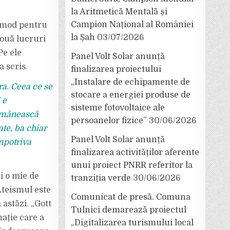
la Aritmetică Mentală și
Campion Național al României
comod pentru
la Șah
03/07/2026
două lucruri
Pe ele
Panel Volt Solar anunță
a scris.
finalizarea proiectului
„Instalare de echipamente de
ra. Ceea ce se
stocare a energiei produse de
 e
sisteme fotovoltaice ale
românească
persoanelor fizice”
30/06/2026
ate, ba chiar
Panel Volt Solar anunță
împotriva
finalizarea activităților aferente
unui proiect PNRR referitor la
i o mie de
tranziția verde
30/06/2026
 Ateismul este
Comunicat de presă. Comuna
 astăzi. „Gott
Tulnici demarează proiectul
mație care a
„Digitalizarea turismului local