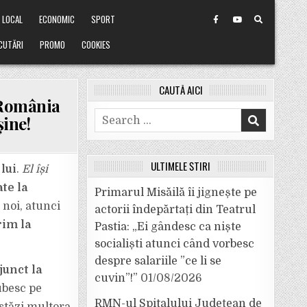
LOCAL
ECONOMIC
SPORT
CUTĂRI
PROMO
COOKIES
CAUTĂ AICI
 România
Search
ine!
for:
ULTIMELE ȘTIRI
lui
.
El își
te la
Primarul Misăilă îi jignește pe
a noi, atunci
actorii îndepărtați din Teatrul
im la
Pastia: „Ei gândesc ca niște
socialiști atunci când vorbesc
despre salariile ”ce li se
junct la
cuvin”!”
01/08/2026
ubesc pe
RMN-ul Spitalului Județean de