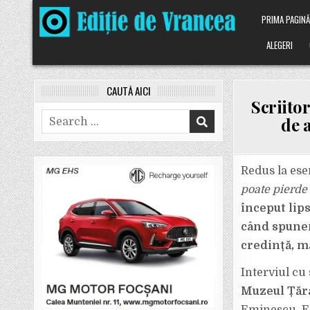
Skip
PRIMA PAGIN
to
content
ALEGERI
CAUTĂ AICI
Scriito
Search
de 
for:
Redus la ese
poate pierde 
început lip
când spune
credință, m
Interviul cu 
Muzeul Țăr