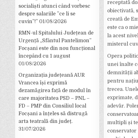
receptată doar
socialiști atunci când vorbesc
obiectivată, 
despre salariile ”ce li se
creată de Em
cuvin”!”
01/08/2026
este ca o mi
RMN-ul Spitalului Județean de
la acest niv
Urgență „Sfântul Pantelimon”
misterul cu
Focșani este din nou funcțional
începând cu 1 august
Opera politic
01/08/2026
unei înalte 
demnității a
Organizația județeană AUR
pentru națiun
Vrancea își exprimă
trecea. Unel
dezamăgirea față de modul în
exprimate, da
care majoritatea PSD – PNL –
FD – PMP din Consiliul local
adevăr. Pole
Focșani a înțeles să distrugă
conservatoare
arta teatrală din județ.
multipli și 
31/07/2026
conservator 