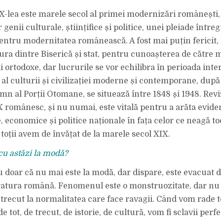
IX-lea este marele secol al primei modernizări românești,
genii culturale, științifice și politice, unei pleiade întreg
 pentru modernitatea românească. A fost mai puțin fericit,
ura dintre Biserică și stat, pentru cu­noașterea de către 
i ortodoxe, dar lucrurile se vor echilibra în perioada inter
 al culturii și civilizației moderne și contemporane, dup
mn al Porții Otomane, se situează între 1848 și 1948. Revi
X românesc, și nu numai, este vitală pentru a arăta eviden
e, economice și politice naționale în fața celor ce neagă t
toții avem de învățat de la marele secol XIX.
u astăzi la ­modă?
doar că nu mai este la modă, dar dispare, este evacuat d
teratura română. Fenomenul este o monstruozitate, dar nu
 trecut la normalitatea care face ravagii. Când vom rade t
e tot, de trecut, de istorie, de cultură, vom fi sclavii perfe