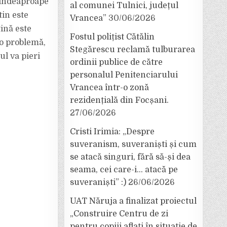
ă îndeaproape
al comunei Tulnici, județul
in este
Vrancea”
30/06/2026
ină este
Fostul polițist Cătălin
 o problemă,
Stegărescu reclamă tulburarea
ul va pieri
ordinii publice de către
personalul Penitenciarului
Vrancea într-o zonă
rezidențială din Focșani.
27/06/2026
Cristi Irimia: „Despre
suveranism, suveraniști și cum
se atacă singuri, fără să-și dea
seama, cei care-i… atacă pe
suveraniști” :)
26/06/2026
UAT Năruja a finalizat proiectul
„Construire Centru de zi
pentru copiii aflați în situație de