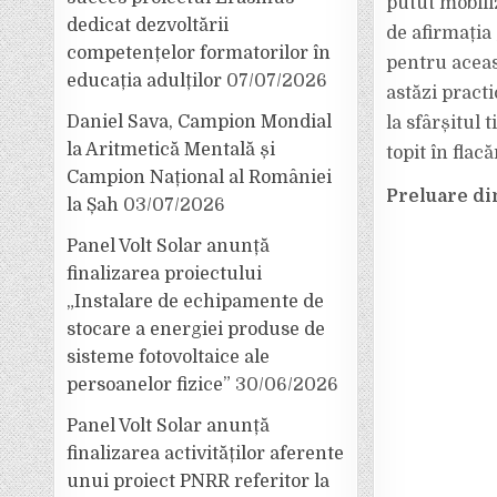
putut mobili
dedicat dezvoltării
de afirmația
competențelor formatorilor în
pentru aceas
educația adulților
07/07/2026
astăzi pract
Daniel Sava, Campion Mondial
la sfârșitul 
la Aritmetică Mentală și
topit în flac
Campion Național al României
Preluare di
la Șah
03/07/2026
Panel Volt Solar anunță
finalizarea proiectului
„Instalare de echipamente de
stocare a energiei produse de
sisteme fotovoltaice ale
persoanelor fizice”
30/06/2026
Panel Volt Solar anunță
finalizarea activităților aferente
unui proiect PNRR referitor la