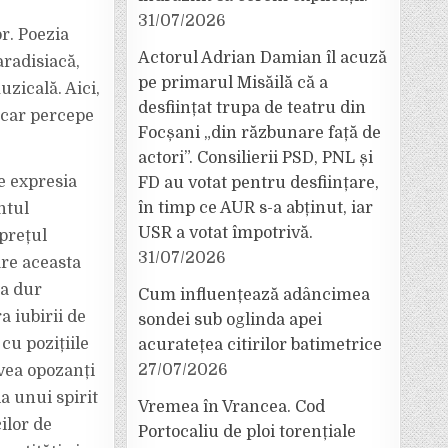
31/07/2026
or. Poezia
Actorul Adrian Damian îl acuză
aradisiacă,
pe primarul Misăilă că a
zicală. Aici,
desființat trupa de teatru din
ăcar percepe
Focșani „din răzbunare față de
actori”. Consilierii PSD, PNL și
te expresia
FD au votat pentru desființare,
în timp ce AUR s-a abținut, iar
ntul
USR a votat împotrivă.
prețul
31/07/2026
are aceasta
ea dur
Cum influențează adâncimea
a iubirii de
sondei sub oglinda apei
cu pozițiile
acuratețea citirilor batimetrice
27/07/2026
avea opozanți
a unui spirit
Vremea în Vrancea. Cod
ilor de
Portocaliu de ploi torențiale