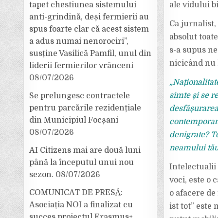
tapet chestiunea sistemului
ale vidului b
anti-grindină, deși fermierii au
Ca jurnalist
spus foarte clar că acest sistem
absolut toate
a adus numai nenorociri”,
s-a supus ne
susține Vasilică Pamfil, unul din
nicicând nu l
liderii fermierilor vrânceni
08/07/2026
„Naționalitat
simte și se r
Se prelungesc contractele
pentru parcările rezidențiale
desfășurarea
din Municipiul Focșani
contemporană 
08/07/2026
denigrate? Te
neamului tă
AI Citizens mai are două luni
până la începutul unui nou
Intelectualii
sezon.
08/07/2026
voci, este o 
COMUNICAT DE PRESĂ:
o afacere de 
Asociația NOI a finalizat cu
ist tot” este
succes proiectul Erasmus+