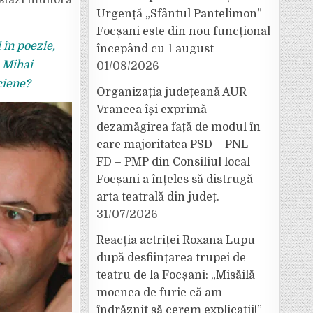
stăzi multora
Urgență „Sfântul Pantelimon”
Focșani este din nou funcțional
 în poezie,
începând cu 1 august
e Mihai
01/08/2026
ciene?
Organizația județeană AUR
Vrancea își exprimă
dezamăgirea față de modul în
care majoritatea PSD – PNL –
FD – PMP din Consiliul local
Focșani a înțeles să distrugă
arta teatrală din județ.
31/07/2026
Reacția actriței Roxana Lupu
după desființarea trupei de
teatru de la Focșani: „Misăilă
mocnea de furie că am
îndrăznit să cerem explicații!”