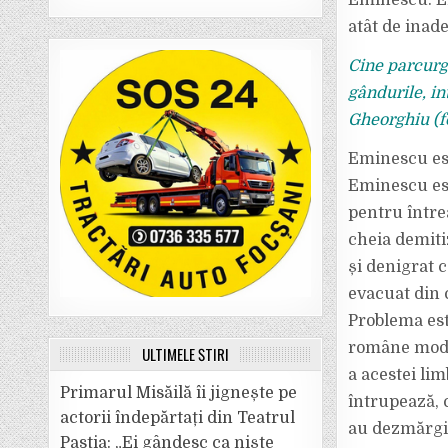
Eminescu. El
atât de inad
Cine parcurge
gândurile, in
Gheorghiu (fo
Eminescu est
Eminescu est
pentru între
cheia demitiz
și denigrat 
evacuat din c
Problema est
române mode
ULTIMELE ȘTIRI
a acestei limb
Primarul Misăilă îi jignește pe
întrupează, 
actorii îndepărtați din Teatrul
au dezmărgin
Pastia: „Ei gândesc ca niște