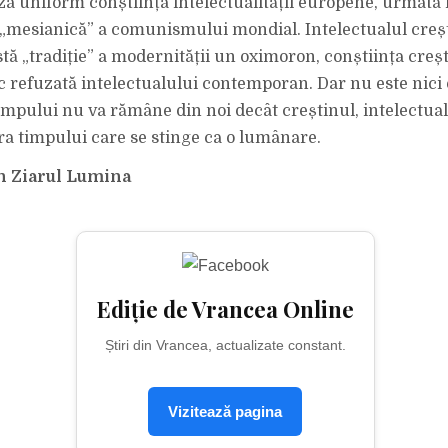
za uniform conști­ința intelec­tualității europene, urmat
 „mesianică” a comunismului mondial. Intelectualul creșt
tă „tradiție” a moder­nității un oximoron, conștiința creșt
ic refuzată intelectualului contemporan. Dar nu este nici
timpului nu va rămâne din noi decât creștinul, intelectual
ăra timpului care se stinge ca o lumânare.
n Ziarul Lumina
Ediție de Vrancea Online
Știri din Vrancea, actualizate constant.
Vizitează pagina