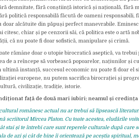
ără demnitate, fără conștiință istorică și națio­nală, fără 
ră politică responsabilă făcută de oameni responsabili, fă
u doar alcătuite din păpuși perfect manevrabile. Eminescu
i citesc, chiar și pe cenzorii săi, că politica este o artă nob
etății, că nu poate fi doar sofistică, manipulare și crimă.
ate rămâne doar o utopie birocratică aseptică, va trebui 
ea de a reîncepe să vorbească popoarelor, națiunilor și cu
 ultimă in­stan­ță, succesul economic nu poate fi doar el 
li­zației europene, nu putem sacrifica birocra­ției și prog
ultură, civilizație, tradiție, istorie.
diționat față de două mari iubiri: neamul și credința
ultural românesc actual nu ar trebui să lipsească literatur
mă scriitorul Mircea Platon. Cu toate acestea, eludările voite
cât stai și te întrebi care sunt reperele culturale după care 
ala de azi și cât de bine îi orientează pe aceștia spiritual, 