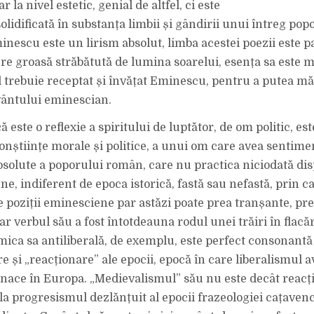
 la nivel estetic, genial de altfel, ci este
solidificată în substanța limbii și gândirii unui întreg pop
inescu este un lirism absolut, limba acestei poezii este p
ere groasă străbătută de lumina soarelui, esența sa este mu
el trebuie receptat și învățat Eminescu, pentru a putea m
vântului eminescian.
ă este o reflexie a spiritului de luptător, de om politic, es
conștiințe morale și politice, a unui om care avea sentime
bsolute a poporului român, care nu practica niciodată dis
e, indiferent de epoca istorică, fastă sau nefastă, prin c
e poziții eminesciene par astăzi poate prea tranșante, pr
r verbul său a fost întotdeauna rodul unei trăiri în flacăr
mica sa antiliberală, de exemplu, este perfect consonantă 
 și „reacțio­nare” ale epocii, epocă în care liberalismul 
tenace în Europa. „Medievalismul” său nu este decât reacți
la progresismul dezlănțuit al epocii frazeologiei cațavenc