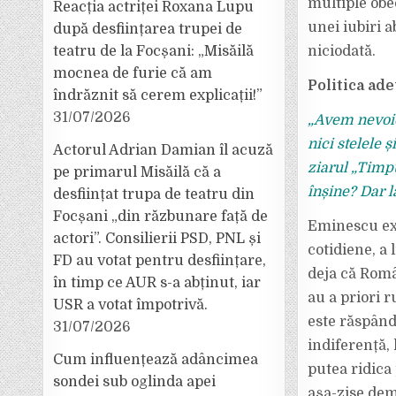
multiple obed
Reacția actriței Roxana Lupu
unei iubiri 
după desființarea trupei de
teatru de la Focșani: „Misăilă
niciodată.
mocnea de furie că am
Politica adev
îndrăznit să cerem explicații!”
31/07/2026
„Avem nevoie 
nici stelele 
Actorul Adrian Damian îl acuză
ziarul „Timpu
pe primarul Misăilă că a
înșine? Dar 
desființat trupa de teatru din
Focșani „din răzbunare față de
Eminescu ex
actori”. Consilierii PSD, PNL și
cotidiene, a 
FD au votat pentru desființare,
deja că Româ
în timp ce AUR s-a abținut, iar
au a priori r
USR a votat împotrivă.
este răspând
31/07/2026
indife­ren­ț
Cum influențează adâncimea
putea ridica 
sondei sub oglinda apei
așa-zise dem