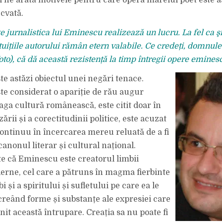
 ne arată motivele pentru care opera marelui poet este a
ecvată.
 jurnalistica lui Eminescu realizează un lucru. La fel ca şi
tuițiile autorului rămân etern valabile. Ce credeți, domnul
to), că dă această rezistență la timp întregii opere emines
e astăzi obiectul unei negări tenace.
e considerat o apariție de rău augur
aga cultură românească, este citit doar în
ării și a corectitudinii politice, este acuzat
continuu în încercarea mereu reluată de a fi
anonul literar și cultural național.
e că Eminescu este creatorul limbii
rne, cel care a pătruns în magma fierbinte
i și a spiritului și sufletului pe care ea le
creând forme și substanțe ale expresiei care
it această întrupare. Creația sa nu poate fi