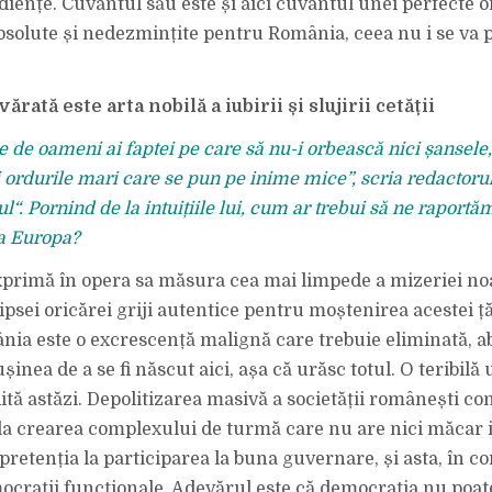
iențe. Cuvântul său este și aici cuvântul unei perfecte one
absolute și nedezmințite pentru România, ceea nu i se va p
ărată este arta nobilă a iubirii și slujirii cetății
de oameni ai faptei pe care să nu-i orbească nici șansele, 
și ordurile mari care se pun pe inime mice”, scria redactorul
l“. Pornind de la intuițiile lui, cum ar trebui să ne raportăm
la Europa?
primă în opera sa măsura cea mai limpede a mizeriei no
lipsei oricărei griji autentice pentru moștenirea acestei ță
nia este o excres­cență malignă care trebuie eliminată, ab
ușinea de a se fi născut aici, așa că urăsc totul. O teribilă
ită astăzi. Depolitizarea masivă a societății românești co
ă, la crearea complexului de turmă care nu are nici măcar 
pretenția la participarea la buna guvernare, și asta, în co
ocrații funcționale. Adevărul este că democrația nu poate