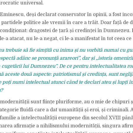
irocratic universal.
, Eminescu, deși declarat conservator în opinii, a fost in
 partidele politice ale vremii în care a trăit. Doar față de 
condiționat: dragostei de țară și credinței în Dumnezeu. 
e-a atacat, nu le-a negat, ci le-a manifestat în tot ceea ce 
ea trebuie să fie simțită cu inima și nu vorbită numai cu gu
espectă adânc se pronunță arareori”, dar și „istoria omenirii
 cugetării lui Dumnezeu”. De ce pentru intelectualitatea 
aceste două aspecte: patriotismul și credin­ța, sunt neglij
 poți numi intelectual atunci când te declari ateu și lupți 
u?
 modernității sunt ființe pluriforme, au o mie de chipuri ș
categorie fluidă care a dat umanității și eroi, și criminali.
familie a intelectua­lității europene din secolul XVIII până
 marea afirmație a nihilismului mo­dernității, singura afir