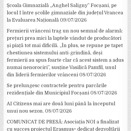
Școala Gimnazială „Anghel Saligny” Focșani, pe
locul I între școlile gimnaziale din județul Vrancea
la Evaluarea Națională
09/07/2026
Fermierii vrânceni trag un nou semnal de alarmă:
prețuri prea mici la laptele vândut de producători
și piață tot mai dificilă. „În plus, se repune pe tapet
chestiunea sistemului anti-grindină, deși
fermierii au spus foarte clar că acest sistem a adus
numai nenorociri”, susține Vasilică Pamfil, unul
din liderii fermierilor vrânceni
08/07/2026
Se prelungesc contractele pentru parcările
rezidențiale din Municipiul Focșani
08/07/2026
AI Citizens mai are două luni până la începutul
unui nou sezon.
08/07/2026
COMUNICAT DE PRESĂ: Asociația NOI a finalizat
cu succes proiectul Erasmus+ dedicat dezvoltării