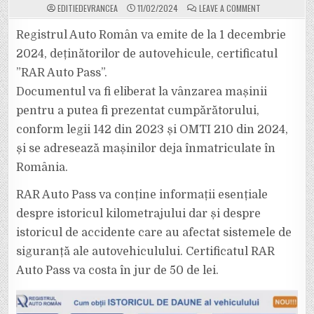
ON
EDITIEDEVRANCEA
11/02/2024
LEAVE A COMMENT
REGISTRUL
AUTO
ROMÂN
Registrul Auto Român va emite de la 1 decembrie
(RAR)
VA
2024, deținătorilor de autovehicule, certificatul
EMITE
DE
”RAR Auto Pass”.
LA
1
Documentul va fi eliberat la vânzarea mașinii
DECEMBRIE
2024,
DEȚINĂTORILOR
pentru a putea fi prezentat cumpărătorului,
DE
AUTOVEHICULE,
conform legii 142 din 2023 și OMTI 210 din 2024,
CERTIFICATUL
”RAR
și se adresează mașinilor deja înmatriculate în
AUTO
PASS”
România.
RAR Auto Pass va conține informații esențiale
despre istoricul kilometrajului dar și despre
istoricul de accidente care au afectat sistemele de
siguranță ale autovehiculului. Certificatul RAR
Auto Pass va costa în jur de 50 de lei.