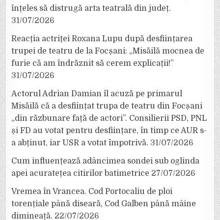
înțeles să distrugă arta teatrală din județ.
31/07/2026
Reacția actriței Roxana Lupu după desființarea
trupei de teatru de la Focșani: „Misăilă mocnea de
furie că am îndrăznit să cerem explicații!”
31/07/2026
Actorul Adrian Damian îl acuză pe primarul
Misăilă că a desființat trupa de teatru din Focșani
„din răzbunare față de actori”. Consilierii PSD, PNL
și FD au votat pentru desființare, în timp ce AUR s-
a abținut, iar USR a votat împotrivă.
31/07/2026
Cum influențează adâncimea sondei sub oglinda
apei acuratețea citirilor batimetrice
27/07/2026
Vremea în Vrancea. Cod Portocaliu de ploi
torențiale până diseară, Cod Galben până mâine
dimineață.
22/07/2026