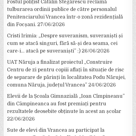
Fostul polițist Cătălin Stegărescu reclamă
tulburarea ordinii publice de către personalul
Penitenciarului Vrancea într-o zonă rezidențială
din Focșani.
27/06/2026
Cristi Irimia: „Despre suveranism, suveraniști și
cum se atacă singuri, fără să-și dea seama, cei
care-i… atacă pe suveraniști” :)
26/06/2026
UAT Năruja a finalizat proiectul „Construire
Centru de zi pentru copiii aflați în situație de risc
de separare de părinți în localitatea Podu Nărujei,
comuna Năruja, județul Vrancea”
24/06/2026
Elevii de la Școala Gimnazială „Ioan Cîmpineanu”
din Câmpineanca au fost premiați pentru
rezultatele deosebite obținute în acest an școlar
22/06/2026
Sute de elevi din Vrancea au participat la