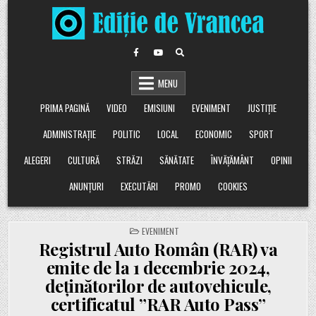
Skip
to
content
MENU
PRIMA PAGINĂ
VIDEO
EMISIUNI
EVENIMENT
JUSTIȚIE
ADMINISTRAȚIE
POLITIC
LOCAL
ECONOMIC
SPORT
ALEGERI
CULTURĂ
STRĂZI
SĂNĂTATE
ÎNVĂȚĂMÂNT
OPINII
ANUNȚURI
EXECUTĂRI
PROMO
COOKIES
POSTED
EVENIMENT
IN
Registrul Auto Român (RAR) va
emite de la 1 decembrie 2024,
deținătorilor de autovehicule,
certificatul ”RAR Auto Pass”