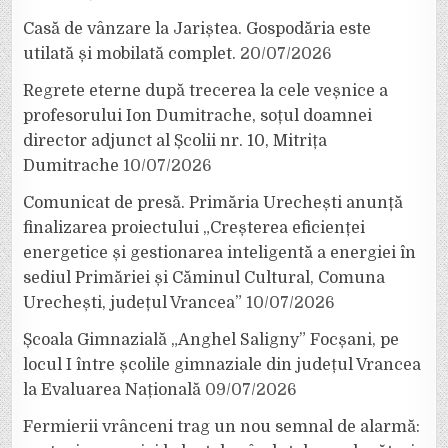
Casă de vânzare la Jariștea. Gospodăria este
utilată și mobilată complet.
20/07/2026
Regrete eterne după trecerea la cele veșnice a
profesorului Ion Dumitrache, soțul doamnei
director adjunct al Școlii nr. 10, Mitrița
Dumitrache
10/07/2026
Comunicat de presă. Primăria Urechești anunță
finalizarea proiectului „Creșterea eficienței
energetice și gestionarea inteligentă a energiei în
sediul Primăriei și Căminul Cultural, Comuna
Urechești, județul Vrancea”
10/07/2026
Școala Gimnazială „Anghel Saligny” Focșani, pe
locul I între școlile gimnaziale din județul Vrancea
la Evaluarea Națională
09/07/2026
Fermierii vrânceni trag un nou semnal de alarmă: