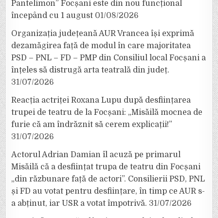
Pantelimon” Focșani este din nou funcțional
începând cu 1 august
01/08/2026
Organizația județeană AUR Vrancea își exprimă
dezamăgirea față de modul în care majoritatea
PSD – PNL – FD – PMP din Consiliul local Focșani a
înțeles să distrugă arta teatrală din județ.
31/07/2026
Reacția actriței Roxana Lupu după desființarea
trupei de teatru de la Focșani: „Misăilă mocnea de
furie că am îndrăznit să cerem explicații!”
31/07/2026
Actorul Adrian Damian îl acuză pe primarul
Misăilă că a desființat trupa de teatru din Focșani
„din răzbunare față de actori”. Consilierii PSD, PNL
și FD au votat pentru desființare, în timp ce AUR s-
a abținut, iar USR a votat împotrivă.
31/07/2026