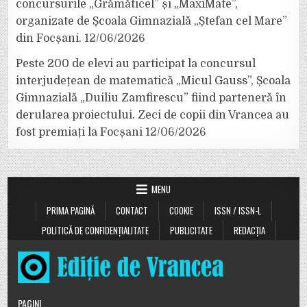
concursurile „Grămăticel” și „MaxiMate”,
organizate de Școala Gimnazială „Ștefan cel Mare”
din Focșani.
12/06/2026
Peste 200 de elevi au participat la concursul
interjudețean de matematică „Micul Gauss”, Școala
Gimnazială „Duiliu Zamfirescu” fiind parteneră în
derularea proiectului. Zeci de copii din Vrancea au
fost premiați la Focșani
12/06/2026
MENU
PRIMA PAGINĂ
CONTACT
COOKIE
ISSN / ISSN-L
POLITICĂ DE CONFIDENȚIALITATE
PUBLICITATE
REDACȚIA
PAGINI