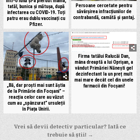
într-o lună și-a pierdut mama,
Persoane cercetate pentru
tatăl, bunica și mătușa, după
săvârșirea infracțiunilor de
infectarea cu COVID-19. Toți
contrabandă, camătă și șantaj.
patru erau dublu vaccinați cu
Pfizer.
Firma tatălui Ralucăi Dan,
mâna dreaptă a lui Oprișan, a
vândut Primăriei Nănești gel
dezinfectant la un preț mult
mai mare decât cel din unele
„Bă, dar proști mai sunt ăștia
farmacii din Focșani!
de la Primărie din Focșani” –
reacția celor care au văzut
cum au „spânzurat” ursuleții
în Piața Unirii.
Navigare
Vrei să devii detectiv particular? Iată ce
în
trebuie să știi! →