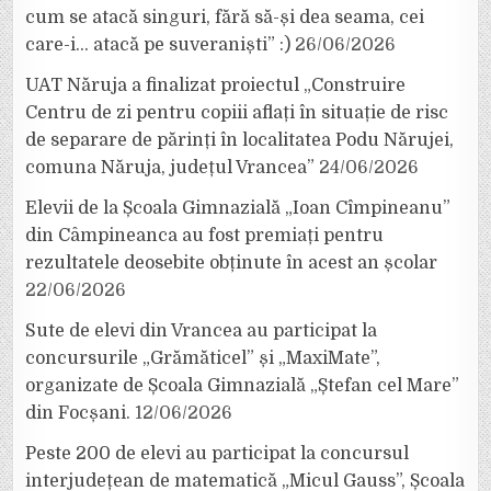
cum se atacă singuri, fără să-și dea seama, cei
care-i… atacă pe suveraniști” :)
26/06/2026
UAT Năruja a finalizat proiectul „Construire
Centru de zi pentru copiii aflați în situație de risc
de separare de părinți în localitatea Podu Nărujei,
comuna Năruja, județul Vrancea”
24/06/2026
Elevii de la Școala Gimnazială „Ioan Cîmpineanu”
din Câmpineanca au fost premiați pentru
rezultatele deosebite obținute în acest an școlar
22/06/2026
Sute de elevi din Vrancea au participat la
concursurile „Grămăticel” și „MaxiMate”,
organizate de Școala Gimnazială „Ștefan cel Mare”
din Focșani.
12/06/2026
Peste 200 de elevi au participat la concursul
interjudețean de matematică „Micul Gauss”, Școala