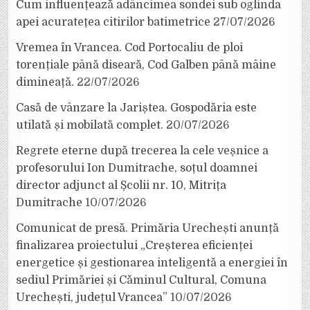
Cum influențează adâncimea sondei sub oglinda
apei acuratețea citirilor batimetrice
27/07/2026
Vremea în Vrancea. Cod Portocaliu de ploi
torențiale până diseară, Cod Galben până mâine
dimineață.
22/07/2026
Casă de vânzare la Jariștea. Gospodăria este
utilată și mobilată complet.
20/07/2026
Regrete eterne după trecerea la cele veșnice a
profesorului Ion Dumitrache, soțul doamnei
director adjunct al Școlii nr. 10, Mitrița
Dumitrache
10/07/2026
Comunicat de presă. Primăria Urechești anunță
finalizarea proiectului „Creșterea eficienței
energetice și gestionarea inteligentă a energiei în
sediul Primăriei și Căminul Cultural, Comuna
Urechești, județul Vrancea”
10/07/2026