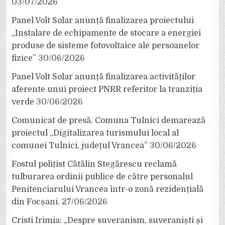
03/07/2026
Panel Volt Solar anunță finalizarea proiectului
„Instalare de echipamente de stocare a energiei
produse de sisteme fotovoltaice ale persoanelor
fizice”
30/06/2026
Panel Volt Solar anunță finalizarea activităților
aferente unui proiect PNRR referitor la tranziția
verde
30/06/2026
Comunicat de presă. Comuna Tulnici demarează
proiectul „Digitalizarea turismului local al
comunei Tulnici, județul Vrancea”
30/06/2026
Fostul polițist Cătălin Stegărescu reclamă
tulburarea ordinii publice de către personalul
Penitenciarului Vrancea într-o zonă rezidențială
din Focșani.
27/06/2026
Cristi Irimia: „Despre suveranism, suveraniști și