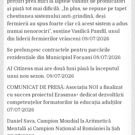
prețuri prea mici la laptele vândut de producători
și piață tot mai dificilă. „În plus, se repune pe tapet
chestiunea sistemului anti-grindină, deși
fermierii au spus foarte clar că acest sistem a adus
numai nenorociri”, susține Vasilică Pamfil, unul
din liderii fermierilor vrânceni
08/07/2026
Se prelungesc contractele pentru parcările
rezidențiale din Municipiul Focșani
08/07/2026
AI Citizens mai are două luni până la începutul
unui nou sezon.
08/07/2026
COMUNICAT DE PRESĂ: Asociația NOI a finalizat
cu succes proiectul Erasmus+ dedicat dezvoltării
competențelor formatorilor în educația adulților
07/07/2026
Daniel Sava, Campion Mondial la Aritmetică
Mentală și Campion Național al României la Șah