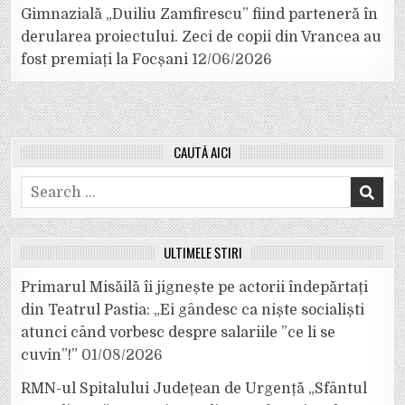
Gimnazială „Duiliu Zamfirescu” fiind parteneră în
derularea proiectului. Zeci de copii din Vrancea au
fost premiați la Focșani
12/06/2026
CAUTĂ AICI
Search
for:
ULTIMELE ȘTIRI
Primarul Misăilă îi jignește pe actorii îndepărtați
din Teatrul Pastia: „Ei gândesc ca niște socialiști
atunci când vorbesc despre salariile ”ce li se
cuvin”!”
01/08/2026
RMN-ul Spitalului Județean de Urgență „Sfântul