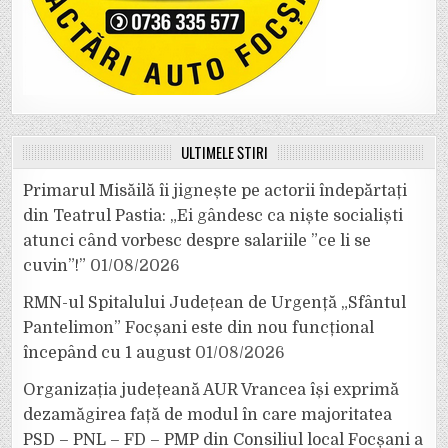
ULTIMELE ȘTIRI
Primarul Misăilă îi jignește pe actorii îndepărtați
din Teatrul Pastia: „Ei gândesc ca niște socialiști
atunci când vorbesc despre salariile ”ce li se
cuvin”!”
01/08/2026
RMN-ul Spitalului Județean de Urgență „Sfântul
Pantelimon” Focșani este din nou funcțional
începând cu 1 august
01/08/2026
Organizația județeană AUR Vrancea își exprimă
dezamăgirea față de modul în care majoritatea
PSD – PNL – FD – PMP din Consiliul local Focșani a