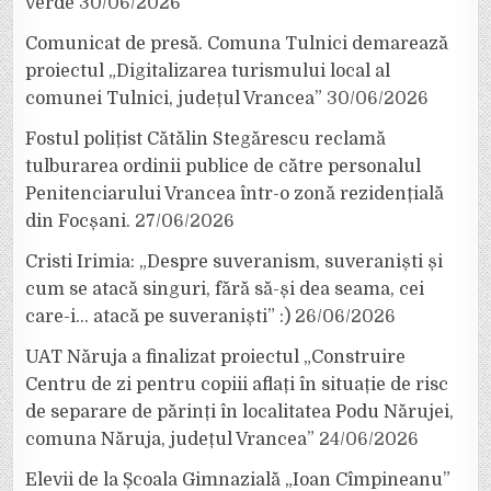
verde
30/06/2026
Comunicat de presă. Comuna Tulnici demarează
proiectul „Digitalizarea turismului local al
comunei Tulnici, județul Vrancea”
30/06/2026
Fostul polițist Cătălin Stegărescu reclamă
tulburarea ordinii publice de către personalul
Penitenciarului Vrancea într-o zonă rezidențială
din Focșani.
27/06/2026
Cristi Irimia: „Despre suveranism, suveraniști și
cum se atacă singuri, fără să-și dea seama, cei
care-i… atacă pe suveraniști” :)
26/06/2026
UAT Năruja a finalizat proiectul „Construire
Centru de zi pentru copiii aflați în situație de risc
de separare de părinți în localitatea Podu Nărujei,
comuna Năruja, județul Vrancea”
24/06/2026
Elevii de la Școala Gimnazială „Ioan Cîmpineanu”