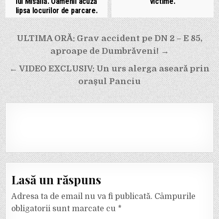
lui Misăilă. Oamenii acuză
victime.
lipsa locurilor de parcare.
Navigare
ULTIMA ORĂ: Grav accident pe DN 2 – E 85,
în
aproape de Dumbrăveni! →
articole
← VIDEO EXCLUSIV: Un urs alerga aseară prin
orașul Panciu
Lasă un răspuns
Adresa ta de email nu va fi publicată.
Câmpurile
obligatorii sunt marcate cu
*