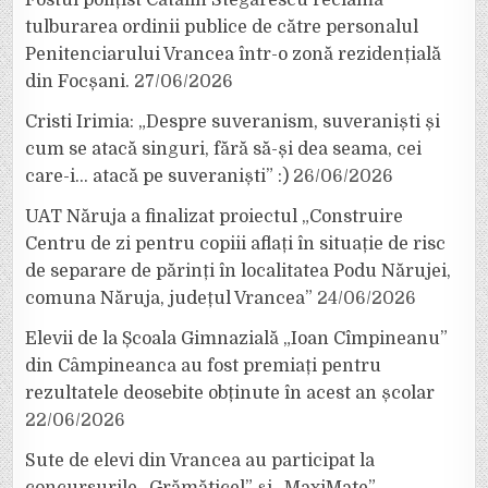
Fostul polițist Cătălin Stegărescu reclamă
tulburarea ordinii publice de către personalul
Penitenciarului Vrancea într-o zonă rezidențială
din Focșani.
27/06/2026
Cristi Irimia: „Despre suveranism, suveraniști și
cum se atacă singuri, fără să-și dea seama, cei
care-i… atacă pe suveraniști” :)
26/06/2026
UAT Năruja a finalizat proiectul „Construire
Centru de zi pentru copiii aflați în situație de risc
de separare de părinți în localitatea Podu Nărujei,
comuna Năruja, județul Vrancea”
24/06/2026
Elevii de la Școala Gimnazială „Ioan Cîmpineanu”
din Câmpineanca au fost premiați pentru
rezultatele deosebite obținute în acest an școlar
22/06/2026
Sute de elevi din Vrancea au participat la