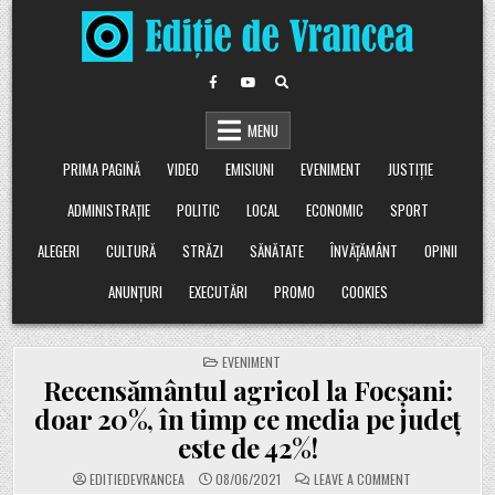
Skip
to
content
MENU
PRIMA PAGINĂ
VIDEO
EMISIUNI
EVENIMENT
JUSTIȚIE
ADMINISTRAȚIE
POLITIC
LOCAL
ECONOMIC
SPORT
ALEGERI
CULTURĂ
STRĂZI
SĂNĂTATE
ÎNVĂȚĂMÂNT
OPINII
ANUNȚURI
EXECUTĂRI
PROMO
COOKIES
POSTED
EVENIMENT
IN
Recensământul agricol la Focșani:
doar 20%, în timp ce media pe județ
este de 42%!
ON
EDITIEDEVRANCEA
08/06/2021
LEAVE A COMMENT
RECENSĂMÂNT