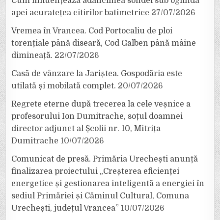
Cum influențează adâncimea sondei sub oglinda
apei acuratețea citirilor batimetrice
27/07/2026
Vremea în Vrancea. Cod Portocaliu de ploi
torențiale până diseară, Cod Galben până mâine
dimineață.
22/07/2026
Casă de vânzare la Jariștea. Gospodăria este
utilată și mobilată complet.
20/07/2026
Regrete eterne după trecerea la cele veșnice a
profesorului Ion Dumitrache, soțul doamnei
director adjunct al Școlii nr. 10, Mitrița
Dumitrache
10/07/2026
Comunicat de presă. Primăria Urechești anunță
finalizarea proiectului „Creșterea eficienței
energetice și gestionarea inteligentă a energiei în
sediul Primăriei și Căminul Cultural, Comuna
Urechești, județul Vrancea”
10/07/2026