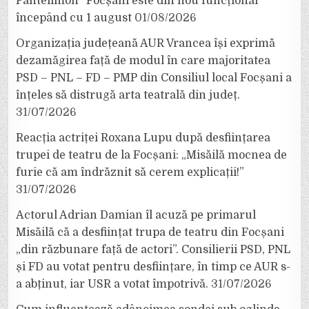
Pantelimon” Focșani este din nou funcțional
începând cu 1 august
01/08/2026
Organizația județeană AUR Vrancea își exprimă
dezamăgirea față de modul în care majoritatea
PSD – PNL – FD – PMP din Consiliul local Focșani a
înțeles să distrugă arta teatrală din județ.
31/07/2026
Reacția actriței Roxana Lupu după desființarea
trupei de teatru de la Focșani: „Misăilă mocnea de
furie că am îndrăznit să cerem explicații!”
31/07/2026
Actorul Adrian Damian îl acuză pe primarul
Misăilă că a desființat trupa de teatru din Focșani
„din răzbunare față de actori”. Consilierii PSD, PNL
și FD au votat pentru desființare, în timp ce AUR s-
a abținut, iar USR a votat împotrivă.
31/07/2026