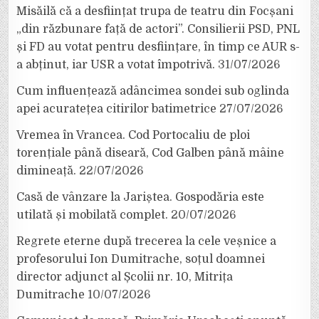
Misăilă că a desființat trupa de teatru din Focșani
„din răzbunare față de actori”. Consilierii PSD, PNL
și FD au votat pentru desființare, în timp ce AUR s-
a abținut, iar USR a votat împotrivă.
31/07/2026
Cum influențează adâncimea sondei sub oglinda
apei acuratețea citirilor batimetrice
27/07/2026
Vremea în Vrancea. Cod Portocaliu de ploi
torențiale până diseară, Cod Galben până mâine
dimineață.
22/07/2026
Casă de vânzare la Jariștea. Gospodăria este
utilată și mobilată complet.
20/07/2026
Regrete eterne după trecerea la cele veșnice a
profesorului Ion Dumitrache, soțul doamnei
director adjunct al Școlii nr. 10, Mitrița
Dumitrache
10/07/2026