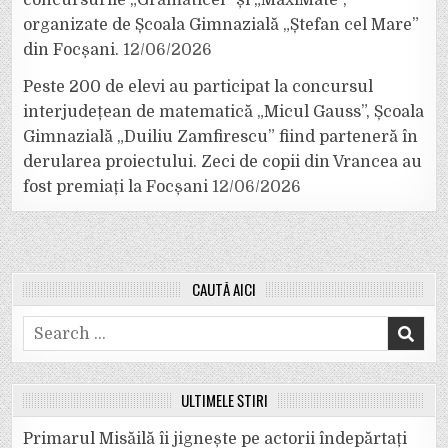
concursurile „Grămăticel” și „MaxiMate”,
organizate de Școala Gimnazială „Ștefan cel Mare”
din Focșani.
12/06/2026
Peste 200 de elevi au participat la concursul
interjudețean de matematică „Micul Gauss”, Școala
Gimnazială „Duiliu Zamfirescu” fiind parteneră în
derularea proiectului. Zeci de copii din Vrancea au
fost premiați la Focșani
12/06/2026
CAUTĂ AICI
Search
for:
ULTIMELE ȘTIRI
Primarul Misăilă îi jignește pe actorii îndepărtați