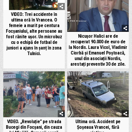
VIDEO: Trei accidente în
ultima oră în Vrancea. O
femeie a murit pe centura
Focșaniului, alte persoane au
Nicușor Halici are de
fost rănite ușor. Un microbuz
recuperat 90.000 de euro de
cu o echipă de fotbal de
la Nordis. Laura Vicol, Vladimir
juniori a ajuns în șanț în zona
Ciorbă și Emanuel Poștoacă,
Tulnici.
unul din asociații Nordis,
arestați preventiv 30 de zile.
VIDEO. „Revoluție” pe strada
Ultima oră. Accident pe
Bucegi din Focșani, din cauza
Șoșeaua Vrancei, fără