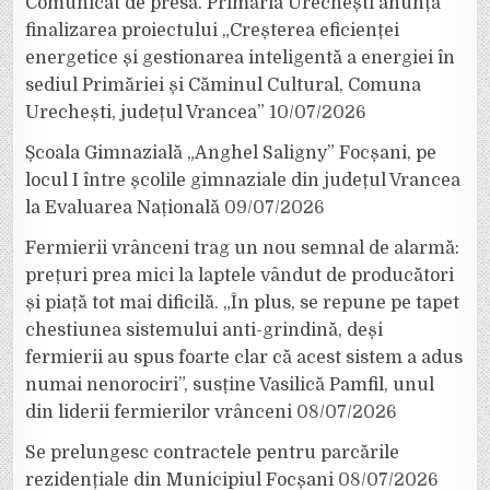
Comunicat de presă. Primăria Urechești anunță
finalizarea proiectului „Creșterea eficienței
energetice și gestionarea inteligentă a energiei în
sediul Primăriei și Căminul Cultural, Comuna
Urechești, județul Vrancea”
10/07/2026
Școala Gimnazială „Anghel Saligny” Focșani, pe
locul I între școlile gimnaziale din județul Vrancea
la Evaluarea Națională
09/07/2026
Fermierii vrânceni trag un nou semnal de alarmă:
prețuri prea mici la laptele vândut de producători
și piață tot mai dificilă. „În plus, se repune pe tapet
chestiunea sistemului anti-grindină, deși
fermierii au spus foarte clar că acest sistem a adus
numai nenorociri”, susține Vasilică Pamfil, unul
din liderii fermierilor vrânceni
08/07/2026
Se prelungesc contractele pentru parcările
rezidențiale din Municipiul Focșani
08/07/2026