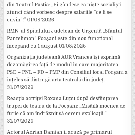
din Teatrul Pastia: „Ei gândesc ca niște socialiști
atunci când vorbesc despre salariile ”ce li se
cuvin”!”
01/08/2026
RMN-ul Spitalului Județean de Urgență „Sfântul
Pantelimon” Focșani este din nou funcțional
începând cu 1 august
01/08/2026
Organizația județeană AUR Vrancea își exprimă
dezamăgirea față de modul în care majoritatea
PSD – PNL – FD – PMP din Consiliul local Focșani a
înțeles să distrugă arta teatrală din județ.
31/07/2026
Reacția actriței Roxana Lupu după desființarea
trupei de teatru de la Focșani: „Misăilă mocnea de
furie că am îndrăznit să cerem explicații!”
31/07/2026
Actorul Adrian Damian îl acuză pe primarul