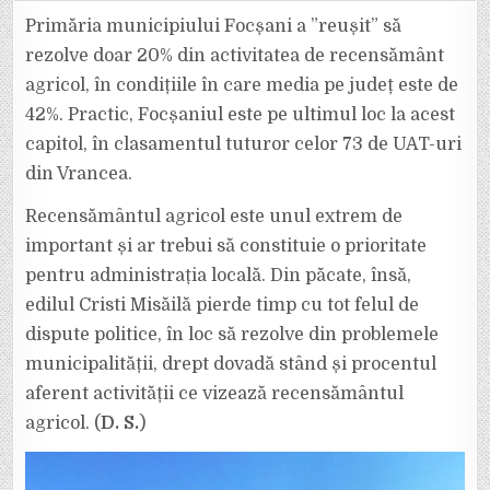
AGRICOL
LA
Primăria municipiului Focșani a ”reușit” să
FOCȘANI:
DOAR
rezolve doar 20% din activitatea de recensământ
20%,
ÎN
agricol, în condițiile în care media pe județ este de
TIMP
CE
42%. Practic, Focșaniul este pe ultimul loc la acest
MEDIA
PE
JUDEȚ
capitol, în clasamentul tuturor celor 73 de UAT-uri
ESTE
DE
din Vrancea.
42%!
Recensământul agricol este unul extrem de
important și ar trebui să constituie o prioritate
pentru administrația locală. Din păcate, însă,
edilul Cristi Misăilă pierde timp cu tot felul de
dispute politice, în loc să rezolve din problemele
municipalității, drept dovadă stând și procentul
aferent activității ce vizează recensământul
agricol. (
D. S.
)