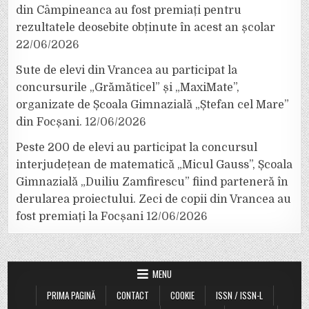
din Câmpineanca au fost premiați pentru
rezultatele deosebite obținute în acest an școlar
22/06/2026
Sute de elevi din Vrancea au participat la
concursurile „Grămăticel” și „MaxiMate”,
organizate de Școala Gimnazială „Ștefan cel Mare”
din Focșani.
12/06/2026
Peste 200 de elevi au participat la concursul
interjudețean de matematică „Micul Gauss”, Școala
Gimnazială „Duiliu Zamfirescu” fiind parteneră în
derularea proiectului. Zeci de copii din Vrancea au
fost premiați la Focșani
12/06/2026
MENU
PRIMA PAGINĂ
CONTACT
COOKIE
ISSN / ISSN-L