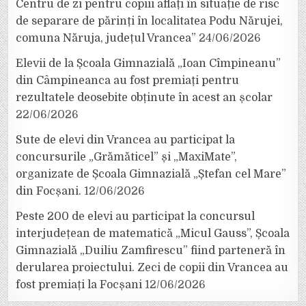
Centru de zi pentru copiii aflați în situație de risc
de separare de părinți în localitatea Podu Nărujei,
comuna Năruja, județul Vrancea”
24/06/2026
Elevii de la Școala Gimnazială „Ioan Cîmpineanu”
din Câmpineanca au fost premiați pentru
rezultatele deosebite obținute în acest an școlar
22/06/2026
Sute de elevi din Vrancea au participat la
concursurile „Grămăticel” și „MaxiMate”,
organizate de Școala Gimnazială „Ștefan cel Mare”
din Focșani.
12/06/2026
Peste 200 de elevi au participat la concursul
interjudețean de matematică „Micul Gauss”, Școala
Gimnazială „Duiliu Zamfirescu” fiind parteneră în
derularea proiectului. Zeci de copii din Vrancea au
fost premiați la Focșani
12/06/2026