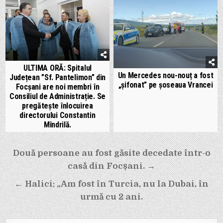
ULTIMA ORĂ: Spitalul
Un Mercedes nou-nouț a fost
Județean ”Sf. Pantelimon” din
„șifonat” pe șoseaua Vrancei
Focșani are noi membri în
Consiliul de Administrație. Se
pregătește înlocuirea
directorului Constantin
Mîndrilă.
Navigare
Două persoane au fost găsite decedate într-o
în
casă din Focșani. →
articole
← Halici: „Am fost în Turcia, nu la Dubai, în
urmă cu 2 ani.