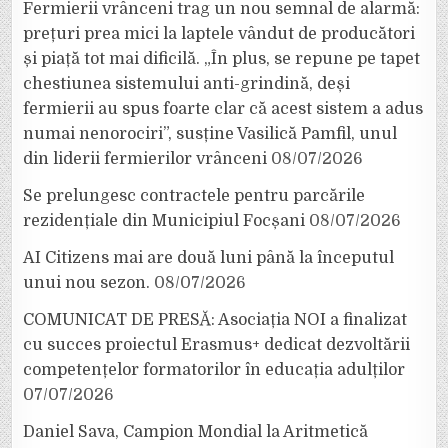
Fermierii vrânceni trag un nou semnal de alarmă:
prețuri prea mici la laptele vândut de producători
și piață tot mai dificilă. „În plus, se repune pe tapet
chestiunea sistemului anti-grindină, deși
fermierii au spus foarte clar că acest sistem a adus
numai nenorociri”, susține Vasilică Pamfil, unul
din liderii fermierilor vrânceni
08/07/2026
Se prelungesc contractele pentru parcările
rezidențiale din Municipiul Focșani
08/07/2026
AI Citizens mai are două luni până la începutul
unui nou sezon.
08/07/2026
COMUNICAT DE PRESĂ: Asociația NOI a finalizat
cu succes proiectul Erasmus+ dedicat dezvoltării
competențelor formatorilor în educația adulților
07/07/2026
Daniel Sava, Campion Mondial la Aritmetică