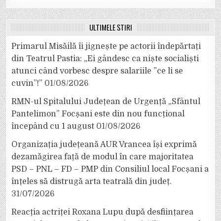
ULTIMELE ȘTIRI
Primarul Misăilă îi jignește pe actorii îndepărtați
din Teatrul Pastia: „Ei gândesc ca niște socialiști
atunci când vorbesc despre salariile ”ce li se
cuvin”!”
01/08/2026
RMN-ul Spitalului Județean de Urgență „Sfântul
Pantelimon” Focșani este din nou funcțional
începând cu 1 august
01/08/2026
Organizația județeană AUR Vrancea își exprimă
dezamăgirea față de modul în care majoritatea
PSD – PNL – FD – PMP din Consiliul local Focșani a
înțeles să distrugă arta teatrală din județ.
31/07/2026
Reacția actriței Roxana Lupu după desființarea