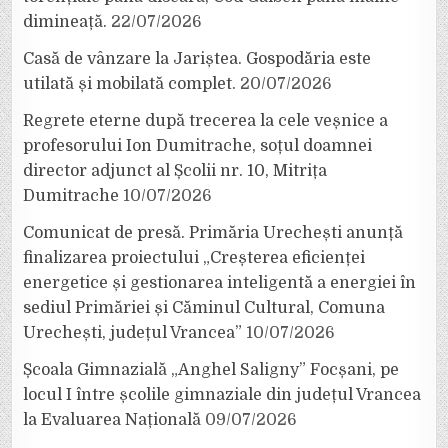
dimineață.
22/07/2026
Casă de vânzare la Jariștea. Gospodăria este
utilată și mobilată complet.
20/07/2026
Regrete eterne după trecerea la cele veșnice a
profesorului Ion Dumitrache, soțul doamnei
director adjunct al Școlii nr. 10, Mitrița
Dumitrache
10/07/2026
Comunicat de presă. Primăria Urechești anunță
finalizarea proiectului „Creșterea eficienței
energetice și gestionarea inteligentă a energiei în
sediul Primăriei și Căminul Cultural, Comuna
Urechești, județul Vrancea”
10/07/2026
Școala Gimnazială „Anghel Saligny” Focșani, pe
locul I între școlile gimnaziale din județul Vrancea
la Evaluarea Națională
09/07/2026