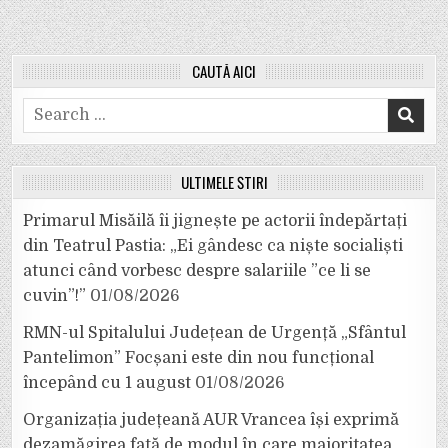
CAUTĂ AICI
Search
for:
ULTIMELE ȘTIRI
Primarul Misăilă îi jignește pe actorii îndepărtați
din Teatrul Pastia: „Ei gândesc ca niște socialiști
atunci când vorbesc despre salariile ”ce li se
cuvin”!”
01/08/2026
RMN-ul Spitalului Județean de Urgență „Sfântul
Pantelimon” Focșani este din nou funcțional
începând cu 1 august
01/08/2026
Organizația județeană AUR Vrancea își exprimă
dezamăgirea față de modul în care majoritatea