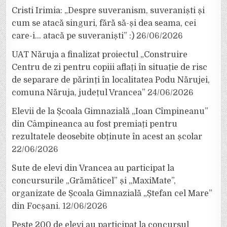
Cristi Irimia: „Despre suveranism, suveraniști și
cum se atacă singuri, fără să-și dea seama, cei
care-i… atacă pe suveraniști” :)
26/06/2026
UAT Năruja a finalizat proiectul „Construire
Centru de zi pentru copiii aflați în situație de risc
de separare de părinți în localitatea Podu Nărujei,
comuna Năruja, județul Vrancea”
24/06/2026
Elevii de la Școala Gimnazială „Ioan Cîmpineanu”
din Câmpineanca au fost premiați pentru
rezultatele deosebite obținute în acest an școlar
22/06/2026
Sute de elevi din Vrancea au participat la
concursurile „Grămăticel” și „MaxiMate”,
organizate de Școala Gimnazială „Ștefan cel Mare”
din Focșani.
12/06/2026
Peste 200 de elevi au participat la concursul