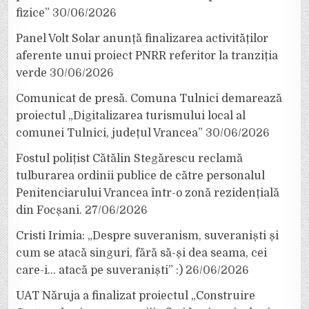
fizice”
30/06/2026
Panel Volt Solar anunță finalizarea activităților
aferente unui proiect PNRR referitor la tranziția
verde
30/06/2026
Comunicat de presă. Comuna Tulnici demarează
proiectul „Digitalizarea turismului local al
comunei Tulnici, județul Vrancea”
30/06/2026
Fostul polițist Cătălin Stegărescu reclamă
tulburarea ordinii publice de către personalul
Penitenciarului Vrancea într-o zonă rezidențială
din Focșani.
27/06/2026
Cristi Irimia: „Despre suveranism, suveraniști și
cum se atacă singuri, fără să-și dea seama, cei
care-i… atacă pe suveraniști” :)
26/06/2026
UAT Năruja a finalizat proiectul „Construire