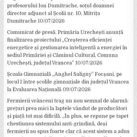
profesorului Ion Dumitrache, soțul doamnei
director adjunct al Școlii nr. 10, Mitrița
Dumitrache
10/07/2026
Comunicat de presă. Primăria Urechești anunță
finalizarea proiectului „Creșterea eficienței
energetice și gestionarea inteligentă a energiei în
sediul Primăriei și Căminul Cultural, Comuna
Urechești, județul Vrancea”
10/07/2026
Școala Gimnazială „Anghel Saligny” Focșani, pe
locul I între școlile gimnaziale din județul Vrancea
la Evaluarea Națională
09/07/2026
Fermierii vrânceni trag un nou semnal de alarmă:
prețuri prea mici la laptele vândut de producători
și piață tot mai dificilă. „În plus, se repune pe tapet
chestiunea sistemului anti-grindină, deși
fermierii au spus foarte clar că acest sistem a adus