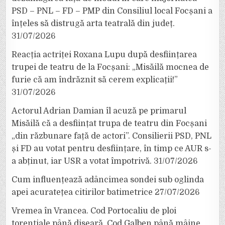
PSD – PNL – FD – PMP din Consiliul local Focșani a
înțeles să distrugă arta teatrală din județ.
31/07/2026
Reacția actriței Roxana Lupu după desființarea
trupei de teatru de la Focșani: „Misăilă mocnea de
furie că am îndrăznit să cerem explicații!”
31/07/2026
Actorul Adrian Damian îl acuză pe primarul
Misăilă că a desființat trupa de teatru din Focșani
„din răzbunare față de actori”. Consilierii PSD, PNL
și FD au votat pentru desființare, în timp ce AUR s-
a abținut, iar USR a votat împotrivă.
31/07/2026
Cum influențează adâncimea sondei sub oglinda
apei acuratețea citirilor batimetrice
27/07/2026
Vremea în Vrancea. Cod Portocaliu de ploi
torențiale până diseară, Cod Galben până mâine