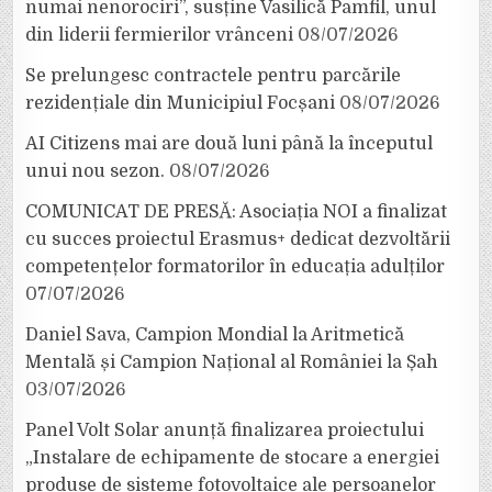
numai nenorociri”, susține Vasilică Pamfil, unul
din liderii fermierilor vrânceni
08/07/2026
Se prelungesc contractele pentru parcările
rezidențiale din Municipiul Focșani
08/07/2026
AI Citizens mai are două luni până la începutul
unui nou sezon.
08/07/2026
COMUNICAT DE PRESĂ: Asociația NOI a finalizat
cu succes proiectul Erasmus+ dedicat dezvoltării
competențelor formatorilor în educația adulților
07/07/2026
Daniel Sava, Campion Mondial la Aritmetică
Mentală și Campion Național al României la Șah
03/07/2026
Panel Volt Solar anunță finalizarea proiectului
„Instalare de echipamente de stocare a energiei
produse de sisteme fotovoltaice ale persoanelor