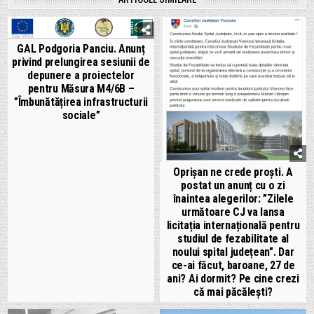
GAL Podgoria Panciu. Anunț
privind prelungirea sesiunii de
depunere a proiectelor
pentru Măsura M4/6B –
”Îmbunătățirea infrastructurii
sociale”
Oprișan ne crede proști. A
postat un anunț cu o zi
înaintea alegerilor: ”Zilele
următoare CJ va lansa
licitația internațională pentru
studiul de fezabilitate al
noului spital județean”. Dar
ce-ai făcut, baroane, 27 de
ani? Ai dormit? Pe cine crezi
că mai păcălești?