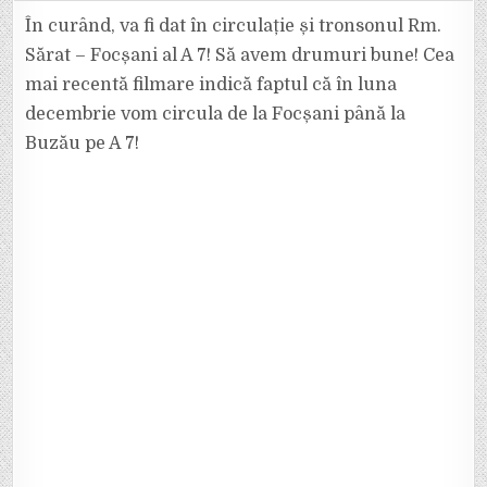
A
MAI
În curând, va fi dat în circulație și tronsonul Rm.
RĂMAS!
NE
Sărat – Focșani al A 7! Să avem drumuri bune! Cea
PREGĂTIM
SĂ
mai recentă filmare indică faptul că în luna
CIRCULĂM
PE
decembrie vom circula de la Focșani până la
UN
NOU
TRONSON
Buzău pe A 7!
DIN
AUTOSTRADA
A
7:
RM.
SĂRAT
–
FOCȘANI