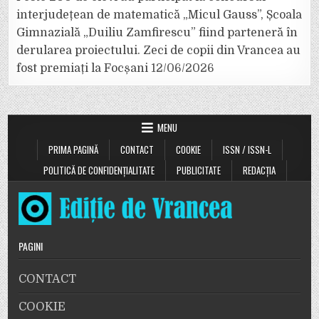
interjudețean de matematică „Micul Gauss”, Școala
Gimnazială „Duiliu Zamfirescu” fiind parteneră în
derularea proiectului. Zeci de copii din Vrancea au
fost premiați la Focșani
12/06/2026
MENU
PRIMA PAGINĂ
CONTACT
COOKIE
ISSN / ISSN-L
POLITICĂ DE CONFIDENȚIALITATE
PUBLICITATE
REDACȚIA
PAGINI
CONTACT
COOKIE