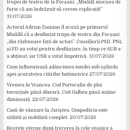
trupei de teatru de la Focșani: „Misăilă mocnea de
furie că am îndrăznit să cerem explicații!”
31/07/2026
Actorul Adrian Damian îl acuză pe primarul
Misăilă că a desființat trupa de teatru din Focșani
„din răzbunare față de actori”. Consilierii PSD, PNL
și FD au votat pentru desființare, în timp ce AUR s-
a abținut, iar USR a votat împotrivă.
31/07/2026
Cum influențează adâncimea sondei sub oglinda
apei acuratețea citirilor batimetrice
27/07/2026
Vremea în Vrancea. Cod Portocaliu de ploi
torențiale până diseară, Cod Galben până mâine
dimineață.
22/07/2026
Casă de vânzare la Jariștea. Gospodăria este
utilată și mobilată complet.
20/07/2026
Regrete eterne după trecerea la cele veșnice a