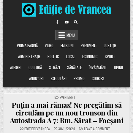
Skip
to
content
MENU
PRIMA PAGINĂ
VIDEO
EMISIUNI
EVENIMENT
JUSTIȚIE
ADMINISTRAȚIE
POLITIC
LOCAL
ECONOMIC
SPORT
ALEGERI
CULTURĂ
STRĂZI
SĂNĂTATE
ÎNVĂȚĂMÂNT
OPINII
ANUNȚURI
EXECUTĂRI
PROMO
COOKIES
POSTED
EVENIMENT
IN
Puțin a mai rămas! Ne pregătim să
circulăm pe un nou tronson din
Autostrada A 7: Rm. Sărat – Focșani
ON
EDITIEDEVRANCEA
30/11/2024
LEAVE A COMMENT
PUȚIN