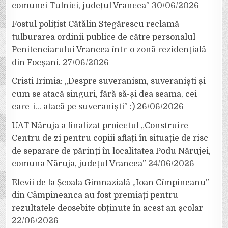
comunei Tulnici, județul Vrancea”
30/06/2026
Fostul polițist Cătălin Stegărescu reclamă
tulburarea ordinii publice de către personalul
Penitenciarului Vrancea într-o zonă rezidențială
din Focșani.
27/06/2026
Cristi Irimia: „Despre suveranism, suveraniști și
cum se atacă singuri, fără să-și dea seama, cei
care-i… atacă pe suveraniști” :)
26/06/2026
UAT Năruja a finalizat proiectul „Construire
Centru de zi pentru copiii aflați în situație de risc
de separare de părinți în localitatea Podu Nărujei,
comuna Năruja, județul Vrancea”
24/06/2026
Elevii de la Școala Gimnazială „Ioan Cîmpineanu”
din Câmpineanca au fost premiați pentru
rezultatele deosebite obținute în acest an școlar
22/06/2026