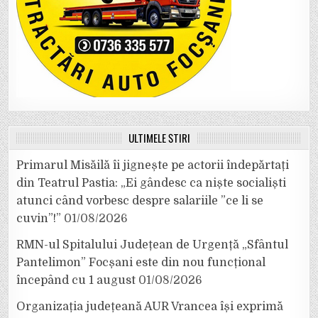
ULTIMELE ȘTIRI
Primarul Misăilă îi jignește pe actorii îndepărtați
din Teatrul Pastia: „Ei gândesc ca niște socialiști
atunci când vorbesc despre salariile ”ce li se
cuvin”!”
01/08/2026
RMN-ul Spitalului Județean de Urgență „Sfântul
Pantelimon” Focșani este din nou funcțional
începând cu 1 august
01/08/2026
Organizația județeană AUR Vrancea își exprimă