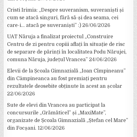
Cristi Irimia: „Despre suveranism, suveraniști și
cum se atacă singuri, fără să-și dea seama, cei
care-i… atacă pe suveraniști” :)
26/06/2026
UAT Năruja a finalizat proiectul „Construire
Centru de zi pentru copiii aflați în situație de risc
de separare de părinți în localitatea Podu Nărujei,
comuna Năruja, județul Vrancea”
24/06/2026
Elevii de la Școala Gimnazială „Ioan Cîmpineanu”
din Câmpineanca au fost premiați pentru
rezultatele deosebite obținute în acest an școlar
22/06/2026
Sute de elevi din Vrancea au participat la
concursurile „Grămăticel” și „MaxiMate”,
organizate de Școala Gimnazială „Ștefan cel Mare”
din Focșani.
12/06/2026