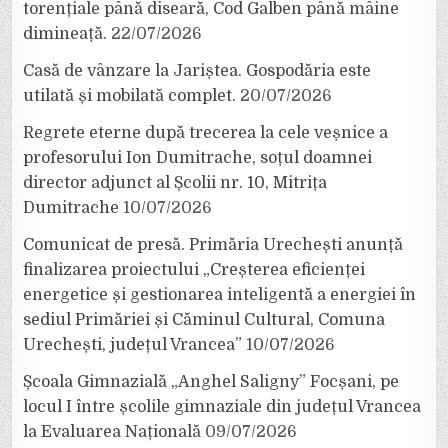
torențiale până diseară, Cod Galben până mâine
dimineață.
22/07/2026
Casă de vânzare la Jariștea. Gospodăria este
utilată și mobilată complet.
20/07/2026
Regrete eterne după trecerea la cele veșnice a
profesorului Ion Dumitrache, soțul doamnei
director adjunct al Școlii nr. 10, Mitrița
Dumitrache
10/07/2026
Comunicat de presă. Primăria Urechești anunță
finalizarea proiectului „Creșterea eficienței
energetice și gestionarea inteligentă a energiei în
sediul Primăriei și Căminul Cultural, Comuna
Urechești, județul Vrancea”
10/07/2026
Școala Gimnazială „Anghel Saligny” Focșani, pe
locul I între școlile gimnaziale din județul Vrancea
la Evaluarea Națională
09/07/2026