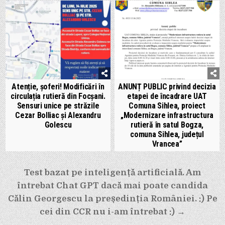
Atenție, șoferi! Modificări în
ANUNȚ PUBLIC privind decizia
circulația rutieră din Focșani.
etapei de încadrare UAT
Sensuri unice pe străzile
Comuna Sihlea, proiect
Cezar Bolliac și Alexandru
„Modernizare infrastructura
Golescu
rutieră în satul Bogza,
comuna Sihlea, județul
Vrancea”
Navigare
Test bazat pe inteligență artificială. Am
în
întrebat Chat GPT dacă mai poate candida
articole
Călin Georgescu la președinția României. :) Pe
cei din CCR nu i-am întrebat :) →