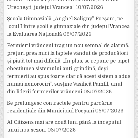
Urechești, județul Vrancea”
10/07/2026
Școala Gimnazială „Anghel Saligny” Focșani, pe
locul I între școlile gimnaziale din județul Vrancea
la Evaluarea Națională
09/07/2026
Fermierii vrânceni trag un nou semnal de alarmă:
prețuri prea mici la laptele vândut de producători
și piață tot mai dificilă. „În plus, se repune pe tapet
chestiunea sistemului anti-grindină, deși
fermierii au spus foarte clar că acest sistem a adus
numai nenorociri”, susține Vasilică Pamfil, unul
din liderii fermierilor vrânceni
08/07/2026
Se prelungesc contractele pentru parcările
rezidențiale din Municipiul Focșani
08/07/2026
AI Citizens mai are două luni până la începutul
unui nou sezon.
08/07/2026