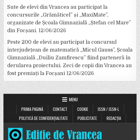
Sute de elevi din Vrancea au participat la
concursurile „Grămăticel” și „MaxiMate”,
organizate de Școala Gimnazială „Ștefan cel Mare”
din Focșani.
12/06/2026
Peste 200 de elevi au participat la concursul
interjudețean de matematică „Micul Gauss”, Școala
Gimnazială „Duiliu Zamfirescu” fiind parteneră în
derularea proiectului. Zeci de copii din Vrancea au
fost premiați la Focșani
12/06/2026
MENU
PRIMA PAGINĂ
CONTACT
COOKIE
ISSN / ISSN-L
POLITICĂ DE CONFIDENȚIALITATE
PUBLICITATE
REDACȚIA