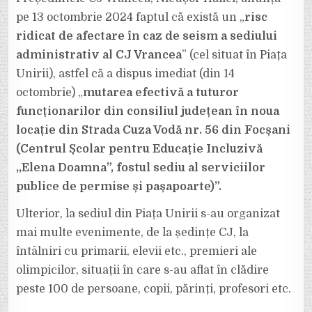
VIAȚA
OAMENILOR
pe 13 octombrie 2024 faptul că există un „
risc
CONSILIUL
JUDEȚEAN
ridicat de afectare în caz de seism a sediului
VRANCEA?
administrativ al CJ Vrancea
” (cel situat în Piața
Unirii), astfel că a dispus imediat (din 14
octombrie) „
mutarea efectivă a tuturor
funcționarilor din consiliul județean în noua
locație din Strada Cuza Vodă nr. 56 din Focșani
(Centrul Școlar pentru Educație Incluzivă
,,Elena Doamna”, fostul sediu al serviciilor
publice de permise și pașapoarte)”.
Ulterior, la sediul din Piața Unirii s-au organizat
mai multe evenimente, de la ședințe CJ, la
întâlniri cu primarii, elevii etc., premieri ale
olimpicilor, situații în care s-au aflat în clădire
peste 100 de persoane, copii, părinți, profesori etc.