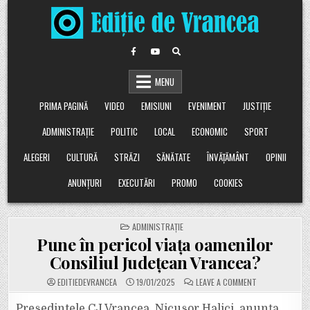
Skip
to
content
MENU
PRIMA PAGINĂ
VIDEO
EMISIUNI
EVENIMENT
JUSTIȚIE
ADMINISTRAȚIE
POLITIC
LOCAL
ECONOMIC
SPORT
ALEGERI
CULTURĂ
STRĂZI
SĂNĂTATE
ÎNVĂȚĂMÂNT
OPINII
ANUNȚURI
EXECUTĂRI
PROMO
COOKIES
POSTED
ADMINISTRAȚIE
IN
Pune în pericol viața oamenilor
Consiliul Județean Vrancea?
ON
EDITIEDEVRANCEA
19/01/2025
LEAVE A COMMENT
PUNE
ÎN
PERICOL
Președintele CJ Vrancea, Nicușor Halici, anunța