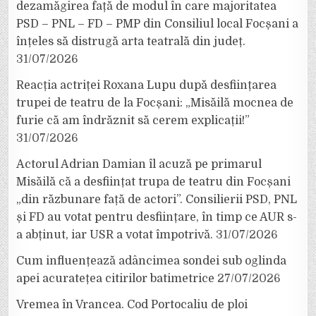
dezamăgirea față de modul în care majoritatea
PSD – PNL – FD – PMP din Consiliul local Focșani a
înțeles să distrugă arta teatrală din județ.
31/07/2026
Reacția actriței Roxana Lupu după desființarea
trupei de teatru de la Focșani: „Misăilă mocnea de
furie că am îndrăznit să cerem explicații!”
31/07/2026
Actorul Adrian Damian îl acuză pe primarul
Misăilă că a desființat trupa de teatru din Focșani
„din răzbunare față de actori”. Consilierii PSD, PNL
și FD au votat pentru desființare, în timp ce AUR s-
a abținut, iar USR a votat împotrivă.
31/07/2026
Cum influențează adâncimea sondei sub oglinda
apei acuratețea citirilor batimetrice
27/07/2026
Vremea în Vrancea. Cod Portocaliu de ploi