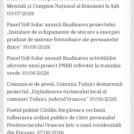
Mentală și Campion Național al României la Șah
03/07/2026
Panel Volt Solar anunță finalizarea proiectului
„Instalare de echipamente de stocare a energiei
produse de sisteme fotovoltaice ale persoanelor
fizice”
30/06/2026
Panel Volt Solar anunță finalizarea activităților
aferente unui proiect PNRR referitor la tranziția
verde
30/06/2026
Comunicat de presă. Comuna Tulnici demarează
proiectul „Digitalizarea turismului local al
comunei Tulnici, județul Vrancea”
30/06/2026
Fostul polițist Cătălin Stegărescu reclamă
tulburarea ordinii publice de către personalul
Penitenciarului Vrancea într-o zonă rezidențială
din Focșani.
27/06/2026