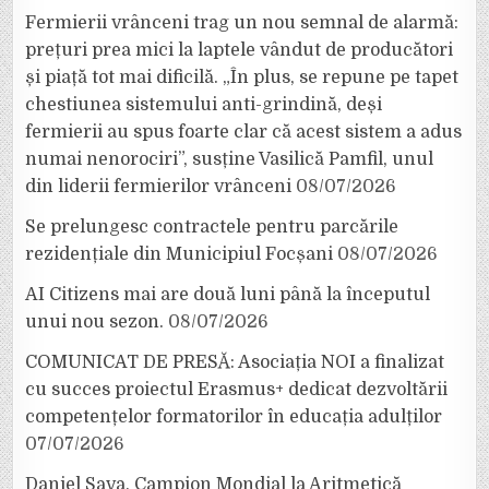
Fermierii vrânceni trag un nou semnal de alarmă:
prețuri prea mici la laptele vândut de producători
și piață tot mai dificilă. „În plus, se repune pe tapet
chestiunea sistemului anti-grindină, deși
fermierii au spus foarte clar că acest sistem a adus
numai nenorociri”, susține Vasilică Pamfil, unul
din liderii fermierilor vrânceni
08/07/2026
Se prelungesc contractele pentru parcările
rezidențiale din Municipiul Focșani
08/07/2026
AI Citizens mai are două luni până la începutul
unui nou sezon.
08/07/2026
COMUNICAT DE PRESĂ: Asociația NOI a finalizat
cu succes proiectul Erasmus+ dedicat dezvoltării
competențelor formatorilor în educația adulților
07/07/2026
Daniel Sava, Campion Mondial la Aritmetică