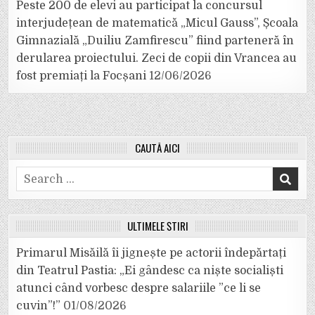
Peste 200 de elevi au participat la concursul
interjudețean de matematică „Micul Gauss”, Școala
Gimnazială „Duiliu Zamfirescu” fiind parteneră în
derularea proiectului. Zeci de copii din Vrancea au
fost premiați la Focșani
12/06/2026
CAUTĂ AICI
Search
for:
ULTIMELE ȘTIRI
Primarul Misăilă îi jignește pe actorii îndepărtați
din Teatrul Pastia: „Ei gândesc ca niște socialiști
atunci când vorbesc despre salariile ”ce li se
cuvin”!”
01/08/2026