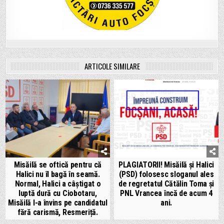
ARTICOLE SIMILARE
Misăilă se oftică pentru că
PLAGIATORII! Misăilă și Halici
Halici nu îl bagă în seamă.
(PSD) folosesc sloganul ales
Normal, Halici a câștigat o
de regretatul Cătălin Toma și
luptă dură cu Ciobotaru,
PNL Vrancea încă de acum 4
Misăilă l-a învins pe candidatul
ani.
fără carismă, Resmeriță.