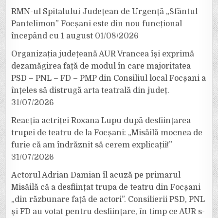
RMN-ul Spitalului Județean de Urgență „Sfântul
Pantelimon” Focșani este din nou funcțional
începând cu 1 august
01/08/2026
Organizația județeană AUR Vrancea își exprimă
dezamăgirea față de modul în care majoritatea
PSD – PNL – FD – PMP din Consiliul local Focșani a
înțeles să distrugă arta teatrală din județ.
31/07/2026
Reacția actriței Roxana Lupu după desființarea
trupei de teatru de la Focșani: „Misăilă mocnea de
furie că am îndrăznit să cerem explicații!”
31/07/2026
Actorul Adrian Damian îl acuză pe primarul
Misăilă că a desființat trupa de teatru din Focșani
„din răzbunare față de actori”. Consilierii PSD, PNL
și FD au votat pentru desființare, în timp ce AUR s-