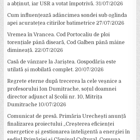
a abținut, iar USR a votat împotrivă.
31/07/2026
Cum influențează adâncimea sondei sub oglinda
apei acuratețea citirilor batimetrice
27/07/2026
Vremea în Vrancea. Cod Portocaliu de ploi
torențiale până diseară, Cod Galben până mâine
dimineață.
22/07/2026
Casă de vânzare la Jariștea. Gospodăria este
utilată și mobilată complet.
20/07/2026
Regrete eterne după trecerea la cele veșnice a
profesorului Ion Dumitrache, soțul doamnei
director adjunct al Școlii nr. 10, Mitrița
Dumitrache
10/07/2026
Comunicat de presă. Primăria Urechești anunță
finalizarea proiectului „Creșterea eficienței
energetice și gestionarea inteligentă a energiei în
sediul Primăriei și Căminul Cultural, Comuna