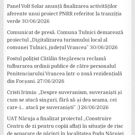
Panel Volt Solar anunță finalizarea activităților
aferente unui proiect PNRR referitor la tranziția
verde
30/06/2026
Comunicat de presă. Comuna Tulnici demarează
proiectul „Digitalizarea turismului local al
comunei Tulnici, județul Vrancea”
30/06/2026
Fostul polițist Cătălin Stegărescu reclamă
tulburarea ordinii publice de către personalul
Penitenciarului Vrancea într-o zonă rezidențială
din Focșani.
27/06/2026
Cristi Irimia: „Despre suveranism, suveraniști și
cum se atacă singuri, fără să-și dea seama, cei
care-i… atacă pe suveraniști” :)
26/06/2026
UAT Năruja a finalizat proiectul „Construire
Centru de zi pentru copiii aflați în situație de risc
de separare de părinți în localitatea Podu Nărujei,