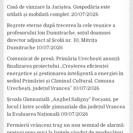
Casă de vânzare la Jariștea. Gospodăria este
utilată și mobilată complet.
20/07/2026
Regrete eterne după trecerea la cele veșnice a
profesorului Ion Dumitrache, soțul doamnei
director adjunct al Școlii nr. 10, Mitrița
Dumitrache
10/07/2026
Comunicat de presă. Primăria Urechești anunță
finalizarea proiectului „Creșterea eficienței
energetice și gestionarea inteligentă a energiei în
sediul Primăriei și Căminul Cultural, Comuna
Urechești, județul Vrancea”
10/07/2026
Școala Gimnazială „Anghel Saligny” Focșani, pe
locul I între școlile gimnaziale din județul Vrancea
la Evaluarea Națională
09/07/2026
Fermierii vrânceni trag un nou semnal de alarmă:
prețuri prea mici la laptele vândut de producători