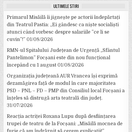
ULTIMELE ȘTIRI
Primarul Misăilă îi jignește pe actorii îndepărtați
din Teatrul Pastia: „Ei gândesc ca niște socialiști
atunci când vorbesc despre salariile ”ce li se
cuvin”!”
01/08/2026
RMN-ul Spitalului Județean de Urgență „Sfântul
Pantelimon” Focșani este din nou funcțional
începând cu 1 august
01/08/2026
Organizația județeană AUR Vrancea își exprimă
dezamăgirea față de modul în care majoritatea
PSD – PNL – FD – PMP din Consiliul local Focșani a
înțeles să distrugă arta teatrală din județ.
31/07/2026
Reacția actriței Roxana Lupu după desființarea
trupei de teatru de la Focșani: „Misăilă mocnea de
furie că am îndrăznit să cerem explicații!”