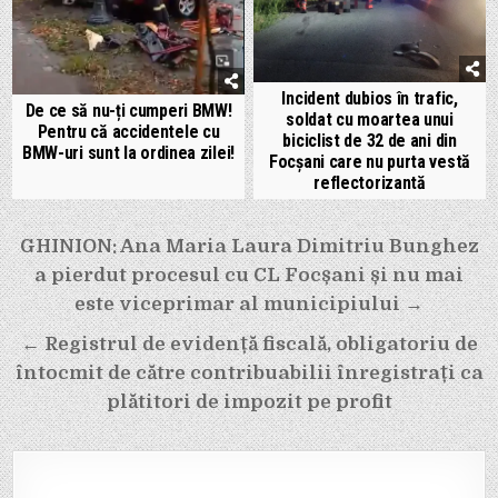
Incident dubios în trafic,
De ce să nu-ți cumperi BMW!
soldat cu moartea unui
Pentru că accidentele cu
biciclist de 32 de ani din
BMW-uri sunt la ordinea zilei!
Focșani care nu purta vestă
reflectorizantă
Navigare
GHINION: Ana Maria Laura Dimitriu Bunghez
în
a pierdut procesul cu CL Focșani și nu mai
articole
este viceprimar al municipiului →
← Registrul de evidență fiscală, obligatoriu de
întocmit de către contribuabilii înregistrați ca
plătitori de impozit pe profit