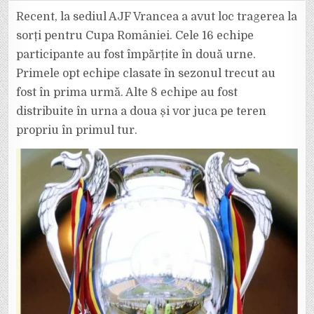
CUPEI
ROMÂNIEI
Recent, la sediul AJF Vrancea a avut loc tragerea la
LA
FOTBAL,
sorți pentru Cupa României. Cele 16 echipe
FAZA
JUDEȚEANĂ
participante au fost împărțite în două urne.
VRANCEA
(SEZONUL
Primele opt echipe clasate în sezonul trecut au
2024-
2025)
fost în prima urmă. Alte 8 echipe au fost
distribuite în urna a doua și vor juca pe teren
propriu în primul tur.