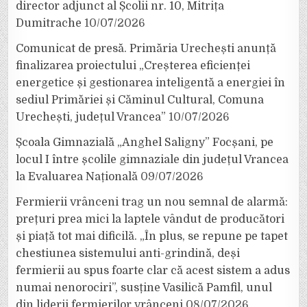
director adjunct al Școlii nr. 10, Mitrița
Dumitrache
10/07/2026
Comunicat de presă. Primăria Urechești anunță
finalizarea proiectului „Creșterea eficienței
energetice și gestionarea inteligentă a energiei în
sediul Primăriei și Căminul Cultural, Comuna
Urechești, județul Vrancea”
10/07/2026
Școala Gimnazială „Anghel Saligny” Focșani, pe
locul I între școlile gimnaziale din județul Vrancea
la Evaluarea Națională
09/07/2026
Fermierii vrânceni trag un nou semnal de alarmă:
prețuri prea mici la laptele vândut de producători
și piață tot mai dificilă. „În plus, se repune pe tapet
chestiunea sistemului anti-grindină, deși
fermierii au spus foarte clar că acest sistem a adus
numai nenorociri”, susține Vasilică Pamfil, unul
din liderii fermierilor vrânceni
08/07/2026