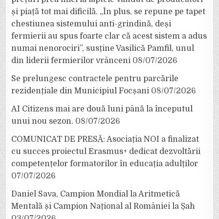
și piață tot mai dificilă. „În plus, se repune pe tapet
chestiunea sistemului anti-grindină, deși
fermierii au spus foarte clar că acest sistem a adus
numai nenorociri”, susține Vasilică Pamfil, unul
din liderii fermierilor vrânceni
08/07/2026
Se prelungesc contractele pentru parcările
rezidențiale din Municipiul Focșani
08/07/2026
AI Citizens mai are două luni până la începutul
unui nou sezon.
08/07/2026
COMUNICAT DE PRESĂ: Asociația NOI a finalizat
cu succes proiectul Erasmus+ dedicat dezvoltării
competențelor formatorilor în educația adulților
07/07/2026
Daniel Sava, Campion Mondial la Aritmetică
Mentală și Campion Național al României la Șah
03/07/2026