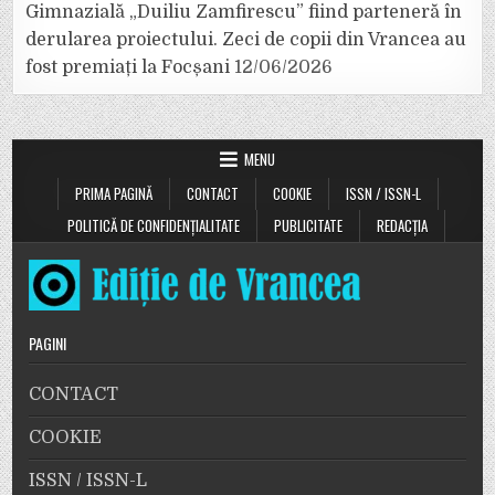
Gimnazială „Duiliu Zamfirescu” fiind parteneră în
derularea proiectului. Zeci de copii din Vrancea au
fost premiați la Focșani
12/06/2026
MENU
PRIMA PAGINĂ
CONTACT
COOKIE
ISSN / ISSN-L
POLITICĂ DE CONFIDENȚIALITATE
PUBLICITATE
REDACȚIA
PAGINI
CONTACT
COOKIE
ISSN / ISSN-L