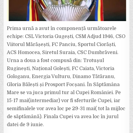
Prima urnă a avut în componență următoarele
echipe: CSL Victoria Gugești, CSM Adjud 1946, CSO
Viitorul Mărășești, FC Panciu, Sportul Ciorăști,
ACS Homocea, Siretul Suraia, CSC Dumbrăveni.
Urna a doua a fost compusă din: Trotușul
Ruginești, Național Golești, FC Caiata, Victoria
Gologanu, Energia Vulturu, Dinamo Tătăranu,
Gloria Bălești și Prosport Focșani. În Săptămâna
Mare se va juca primul tur al Cupei României. Pe
15-17 mai(intermediar) vor fi sferturile Cupei, iar
semifinalele vor avea loc pe 29-31 mai( tot la mijloc
de săptămână). Finala Cupei va avea loc în jurul
datei de 9 iunie.