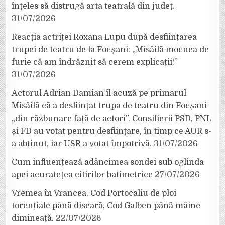
înțeles să distrugă arta teatrală din județ.
31/07/2026
Reacția actriței Roxana Lupu după desființarea
trupei de teatru de la Focșani: „Misăilă mocnea de
furie că am îndrăznit să cerem explicații!”
31/07/2026
Actorul Adrian Damian îl acuză pe primarul
Misăilă că a desființat trupa de teatru din Focșani
„din răzbunare față de actori”. Consilierii PSD, PNL
și FD au votat pentru desființare, în timp ce AUR s-
a abținut, iar USR a votat împotrivă.
31/07/2026
Cum influențează adâncimea sondei sub oglinda
apei acuratețea citirilor batimetrice
27/07/2026
Vremea în Vrancea. Cod Portocaliu de ploi
torențiale până diseară, Cod Galben până mâine
dimineață.
22/07/2026