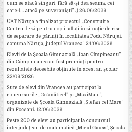
cum se atacă singuri, fără să-și dea seama, cei
care-i… atacă pe suveraniști” :)
26/06/2026
UAT Năruja a finalizat proiectul „Construire
Centru de zi pentru copiii aflați în situație de risc
de separare de părinți în localitatea Podu Nărujei,
comuna Năruja, județul Vrancea”
24/06/2026
Elevii de la Școala Gimnazială „Ioan Cîmpineanu”
din Câmpineanca au fost premiați pentru
rezultatele deosebite obținute în acest an școlar
22/06/2026
Sute de elevi din Vrancea au participat la
concursurile „Grămăticel” și „MaxiMate”,
organizate de Școala Gimnazială „Ștefan cel Mare”
din Focșani.
12/06/2026
Peste 200 de elevi au participat la concursul
interjudețean de matematică „Micul Gauss”, Școala