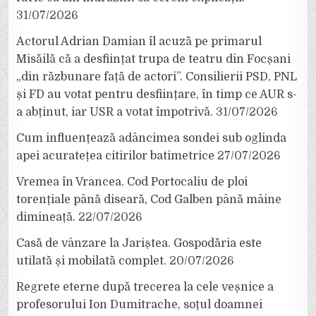
31/07/2026
Actorul Adrian Damian îl acuză pe primarul
Misăilă că a desființat trupa de teatru din Focșani
„din răzbunare față de actori”. Consilierii PSD, PNL
și FD au votat pentru desființare, în timp ce AUR s-
a abținut, iar USR a votat împotrivă.
31/07/2026
Cum influențează adâncimea sondei sub oglinda
apei acuratețea citirilor batimetrice
27/07/2026
Vremea în Vrancea. Cod Portocaliu de ploi
torențiale până diseară, Cod Galben până mâine
dimineață.
22/07/2026
Casă de vânzare la Jariștea. Gospodăria este
utilată și mobilată complet.
20/07/2026
Regrete eterne după trecerea la cele veșnice a
profesorului Ion Dumitrache, soțul doamnei