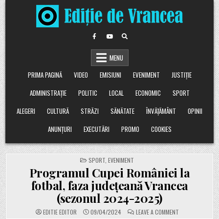
Skip
to
content
MENU
PRIMA PAGINĂ
VIDEO
EMISIUNI
EVENIMENT
JUSTIȚIE
ADMINISTRAȚIE
POLITIC
LOCAL
ECONOMIC
SPORT
ALEGERI
CULTURĂ
STRĂZI
SĂNĂTATE
ÎNVĂȚĂMÂNT
OPINII
ANUNȚURI
EXECUTĂRI
PROMO
COOKIES
POSTED
SPORT
,
EVENIMENT
IN
Programul Cupei României la
fotbal, faza județeană Vrancea
(sezonul 2024-2025)
ON
EDITIE EDITOR
09/04/2024
LEAVE A COMMENT
PROGRAMUL