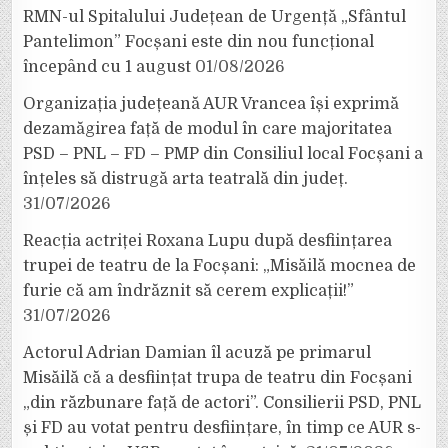
RMN-ul Spitalului Județean de Urgență „Sfântul
Pantelimon” Focșani este din nou funcțional
începând cu 1 august
01/08/2026
Organizația județeană AUR Vrancea își exprimă
dezamăgirea față de modul în care majoritatea
PSD – PNL – FD – PMP din Consiliul local Focșani a
înțeles să distrugă arta teatrală din județ.
31/07/2026
Reacția actriței Roxana Lupu după desființarea
trupei de teatru de la Focșani: „Misăilă mocnea de
furie că am îndrăznit să cerem explicații!”
31/07/2026
Actorul Adrian Damian îl acuză pe primarul
Misăilă că a desființat trupa de teatru din Focșani
„din răzbunare față de actori”. Consilierii PSD, PNL
și FD au votat pentru desființare, în timp ce AUR s-