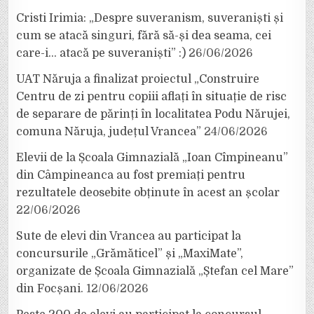
Cristi Irimia: „Despre suveranism, suveraniști și
cum se atacă singuri, fără să-și dea seama, cei
care-i… atacă pe suveraniști” :)
26/06/2026
UAT Năruja a finalizat proiectul „Construire
Centru de zi pentru copiii aflați în situație de risc
de separare de părinți în localitatea Podu Nărujei,
comuna Năruja, județul Vrancea”
24/06/2026
Elevii de la Școala Gimnazială „Ioan Cîmpineanu”
din Câmpineanca au fost premiați pentru
rezultatele deosebite obținute în acest an școlar
22/06/2026
Sute de elevi din Vrancea au participat la
concursurile „Grămăticel” și „MaxiMate”,
organizate de Școala Gimnazială „Ștefan cel Mare”
din Focșani.
12/06/2026