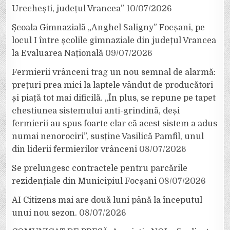
Urechești, județul Vrancea”
10/07/2026
Școala Gimnazială „Anghel Saligny” Focșani, pe
locul I între școlile gimnaziale din județul Vrancea
la Evaluarea Națională
09/07/2026
Fermierii vrânceni trag un nou semnal de alarmă:
prețuri prea mici la laptele vândut de producători
și piață tot mai dificilă. „În plus, se repune pe tapet
chestiunea sistemului anti-grindină, deși
fermierii au spus foarte clar că acest sistem a adus
numai nenorociri”, susține Vasilică Pamfil, unul
din liderii fermierilor vrânceni
08/07/2026
Se prelungesc contractele pentru parcările
rezidențiale din Municipiul Focșani
08/07/2026
AI Citizens mai are două luni până la începutul
unui nou sezon.
08/07/2026