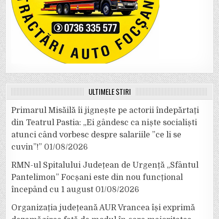
ULTIMELE ȘTIRI
Primarul Misăilă îi jignește pe actorii îndepărtați
din Teatrul Pastia: „Ei gândesc ca niște socialiști
atunci când vorbesc despre salariile ”ce li se
cuvin”!”
01/08/2026
RMN-ul Spitalului Județean de Urgență „Sfântul
Pantelimon” Focșani este din nou funcțional
începând cu 1 august
01/08/2026
Organizația județeană AUR Vrancea își exprimă