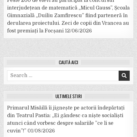
Peste 200 de elevi au participat la concursul
interjudețean de matematică „Micul Gauss”, Școala
Gimnazială „Duiliu Zamfirescu” fiind parteneră în
derularea proiectului. Zeci de copii din Vrancea au
fost premiați la Focșani
12/06/2026
CAUTĂ AICI
Search
for:
ULTIMELE ȘTIRI
Primarul Misăilă îi jignește pe actorii îndepărtați
din Teatrul Pastia: „Ei gândesc ca niște socialiști
atunci când vorbesc despre salariile ”ce li se
cuvin”!”
01/08/2026