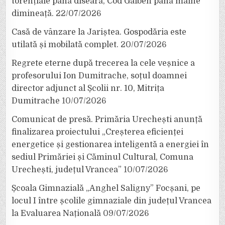
torențiale până diseară, Cod Galben până mâine
dimineață.
22/07/2026
Casă de vânzare la Jariștea. Gospodăria este
utilată și mobilată complet.
20/07/2026
Regrete eterne după trecerea la cele veșnice a
profesorului Ion Dumitrache, soțul doamnei
director adjunct al Școlii nr. 10, Mitrița
Dumitrache
10/07/2026
Comunicat de presă. Primăria Urechești anunță
finalizarea proiectului „Creșterea eficienței
energetice și gestionarea inteligentă a energiei în
sediul Primăriei și Căminul Cultural, Comuna
Urechești, județul Vrancea”
10/07/2026
Școala Gimnazială „Anghel Saligny” Focșani, pe
locul I între școlile gimnaziale din județul Vrancea
la Evaluarea Națională
09/07/2026