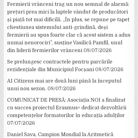
Fermierii vrânceni trag un nou semnal de alarmă:
prețuri prea mici la laptele vândut de producători
și piață tot mai dificilă. „În plus, se repune pe tapet
chestiunea sistemului anti-grindină, deși
fermierii au spus foarte clar că acest sistem a adus
numai nenorociri”, susține Vasilică Pamfil, unul
din liderii fermierilor vrânceni
08/07/2026
Se prelungesc contractele pentru parcările
rezidențiale din Municipiul Focșani
08/07/2026
AI Citizens mai are două luni până la începutul
unui nou sezon.
08/07/2026
COMUNICAT DE PRESĂ: Asociația NOI a finalizat
cu succes proiectul Erasmus+ dedicat dezvoltării
competențelor formatorilor în educația adulților
07/07/2026
Daniel Sava, Campion Mondial la Aritmetică