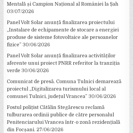
Mentală și Campion Național al României la Șah
03/07/2026
Panel Volt Solar anunță finalizarea proiectului
„Instalare de echipamente de stocare a energiei
produse de sisteme fotovoltaice ale persoanelor
fizice”
30/06/2026
Panel Volt Solar anunță finalizarea activităților
aferente unui proiect PNRR referitor la tranziția
verde
30/06/2026
Comunicat de presă. Comuna Tulnici demarează
proiectul „Digitalizarea turismului local al
comunei Tulnici, județul Vrancea”
30/06/2026
Fostul polițist Cătălin Stegărescu reclamă
tulburarea ordinii publice de către personalul
Penitenciarului Vrancea într-o zonă rezidențială
din Focșani.
27/06/2026