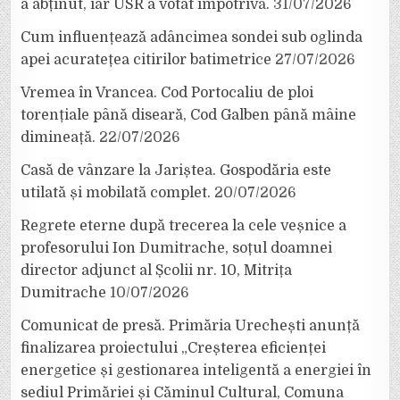
a abținut, iar USR a votat împotrivă.
31/07/2026
Cum influențează adâncimea sondei sub oglinda
apei acuratețea citirilor batimetrice
27/07/2026
Vremea în Vrancea. Cod Portocaliu de ploi
torențiale până diseară, Cod Galben până mâine
dimineață.
22/07/2026
Casă de vânzare la Jariștea. Gospodăria este
utilată și mobilată complet.
20/07/2026
Regrete eterne după trecerea la cele veșnice a
profesorului Ion Dumitrache, soțul doamnei
director adjunct al Școlii nr. 10, Mitrița
Dumitrache
10/07/2026
Comunicat de presă. Primăria Urechești anunță
finalizarea proiectului „Creșterea eficienței
energetice și gestionarea inteligentă a energiei în
sediul Primăriei și Căminul Cultural, Comuna