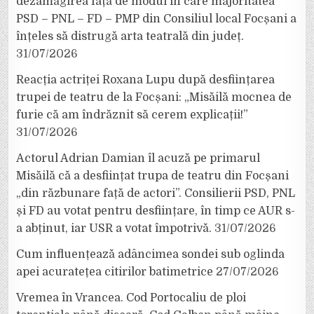
dezamăgirea față de modul în care majoritatea
PSD – PNL – FD – PMP din Consiliul local Focșani a
înțeles să distrugă arta teatrală din județ.
31/07/2026
Reacția actriței Roxana Lupu după desființarea
trupei de teatru de la Focșani: „Misăilă mocnea de
furie că am îndrăznit să cerem explicații!”
31/07/2026
Actorul Adrian Damian îl acuză pe primarul
Misăilă că a desființat trupa de teatru din Focșani
„din răzbunare față de actori”. Consilierii PSD, PNL
și FD au votat pentru desființare, în timp ce AUR s-
a abținut, iar USR a votat împotrivă.
31/07/2026
Cum influențează adâncimea sondei sub oglinda
apei acuratețea citirilor batimetrice
27/07/2026
Vremea în Vrancea. Cod Portocaliu de ploi