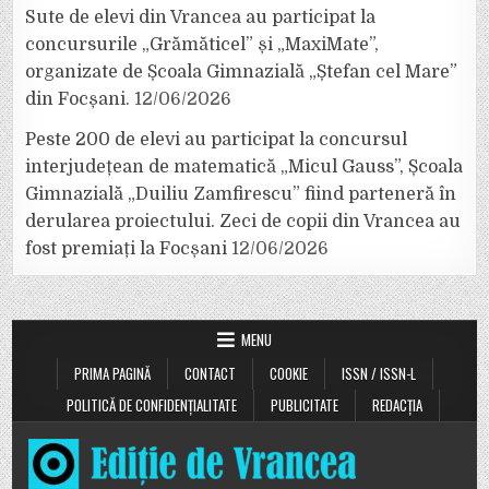
Sute de elevi din Vrancea au participat la
concursurile „Grămăticel” și „MaxiMate”,
organizate de Școala Gimnazială „Ștefan cel Mare”
din Focșani.
12/06/2026
Peste 200 de elevi au participat la concursul
interjudețean de matematică „Micul Gauss”, Școala
Gimnazială „Duiliu Zamfirescu” fiind parteneră în
derularea proiectului. Zeci de copii din Vrancea au
fost premiați la Focșani
12/06/2026
MENU
PRIMA PAGINĂ
CONTACT
COOKIE
ISSN / ISSN-L
POLITICĂ DE CONFIDENȚIALITATE
PUBLICITATE
REDACȚIA