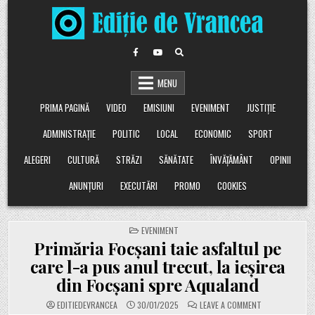
Skip
to
content
MENU
PRIMA PAGINĂ
VIDEO
EMISIUNI
EVENIMENT
JUSTIȚIE
ADMINISTRAȚIE
POLITIC
LOCAL
ECONOMIC
SPORT
ALEGERI
CULTURĂ
STRĂZI
SĂNĂTATE
ÎNVĂȚĂMÂNT
OPINII
ANUNȚURI
EXECUTĂRI
PROMO
COOKIES
POSTED
EVENIMENT
IN
Primăria Focșani taie asfaltul pe
care l-a pus anul trecut, la ieșirea
din Focșani spre Aqualand
ON
EDITIEDEVRANCEA
30/01/2025
LEAVE A COMMENT
PRIMĂRIA