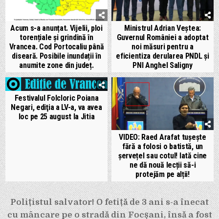
Acum s-a anunțat. Vijelii, ploi
Ministrul Adrian Veștea:
torențiale și grindină în
Guvernul României a adoptat
Vrancea. Cod Portocaliu până
noi măsuri pentru a
diseară. Posibile inundații în
eficientiza derularea PNDL și
anumite zone din județ.
PNI Anghel Saligny
Festivalul Folcloric Poiana
Negari, ediţia a LV-a, va avea
loc pe 25 august la Jitia
VIDEO: Raed Arafat tușește
fără a folosi o batistă, un
șervețel sau cotul! Iată cine
ne dă nouă lecții să-i
protejăm pe alții!
Navigare
Polițistul salvator! O fetiță de 3 ani s-a înecat
în
cu mâncare pe o stradă din Focșani, însă a fost