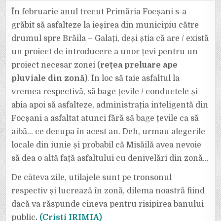
FOCȘANI
TAIE
În februarie anul trecut Primăria Focșani s-a
ASFALTUL
PE
grăbit să asfalteze la ieșirea din municipiu către
CARE
L-
drumul spre Brăila – Galați, deși știa că are / există
A
PUS
un proiect de introducere a unor țevi pentru un
ANUL
TRECUT,
LA
proiect necesar zonei (
rețea preluare ape
IEȘIREA
DIN
pluviale din zonă
). În loc să taie asfaltul la
FOCȘANI
SPRE
vremea respectivă, să bage țevile / conductele și
AQUALAND
abia apoi să asfalteze, administrația inteligentă din
Focșani a asfaltat atunci fără să bage țevile ca să
aibă… ce decupa în acest an. Deh, urmau alegerile
locale din iunie și probabil că Misăilă avea nevoie
să dea o altă față asfaltului cu denivelări din zonă…
De câteva zile, utilajele sunt pe tronsonul
respectiv și lucrează în zonă, dilema noastră fiind
dacă va răspunde cineva pentru risipirea banului
public
.
(Cristi IRIMIA)