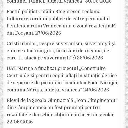
comunei Tulnici, județul Vrancea”
30/06/2026
Fostul polițist Cătălin Stegărescu reclamă
tulburarea ordinii publice de către personalul
Penitenciarului Vrancea într-o zonă rezidențială
din Focșani.
27/06/2026
Cristi Irimia: „Despre suveranism, suveraniști și
cum se atacă singuri, fără să-și dea seama, cei
care-i… atacă pe suveraniști” :)
26/06/2026
UAT Năruja a finalizat proiectul „Construire
Centru de zi pentru copiii aflați în situație de risc
de separare de părinți în localitatea Podu Nărujei,
comuna Năruja, județul Vrancea”
24/06/2026
Elevii de la Școala Gimnazială „Ioan Cîmpineanu”
din Câmpineanca au fost premiați pentru
rezultatele deosebite obținute în acest an școlar
22/06/2026