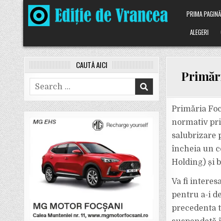
Skip
PRIMA PAGIN
to
content
ALEGERI
CAUTĂ AICI
Primări
Search
for:
Primăria Foc
normativ pri
salubrizare p
încheia un c
Holding) și b
Va fi interes
pentru a-i de
precedenta ta