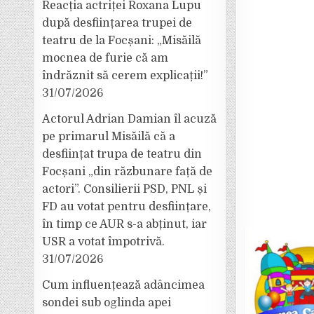
Reacția actriței Roxana Lupu
după desființarea trupei de
teatru de la Focșani: „Misăilă
mocnea de furie că am
îndrăznit să cerem explicații!”
31/07/2026
Actorul Adrian Damian îl acuză
pe primarul Misăilă că a
desființat trupa de teatru din
Focșani „din răzbunare față de
actori”. Consilierii PSD, PNL și
FD au votat pentru desființare,
în timp ce AUR s-a abținut, iar
USR a votat împotrivă.
31/07/2026
Cum influențează adâncimea
sondei sub oglinda apei