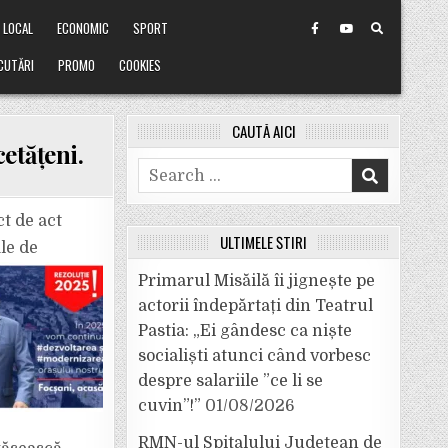
LOCAL
ECONOMIC
SPORT
CUTĂRI
PROMO
COOKIES
CAUTĂ AICI
etățeni.
Search
for:
t de act
ULTIMELE ȘTIRI
le de
Primarul Misăilă îi jignește pe
actorii îndepărtați din Teatrul
Pastia: „Ei gândesc ca niște
socialiști atunci când vorbesc
despre salariile ”ce li se
cuvin”!”
01/08/2026
RMN-ul Spitalului Județean de