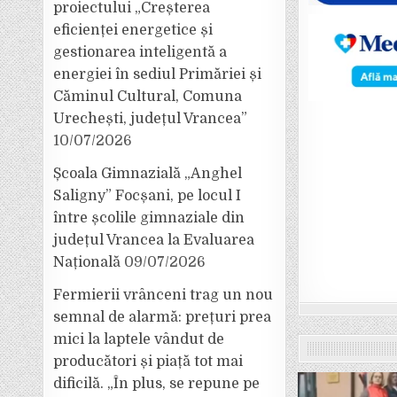
proiectului „Creșterea
eficienței energetice și
gestionarea inteligentă a
energiei în sediul Primăriei și
Căminul Cultural, Comuna
Urechești, județul Vrancea”
10/07/2026
Școala Gimnazială „Anghel
Saligny” Focșani, pe locul I
între școlile gimnaziale din
județul Vrancea la Evaluarea
Națională
09/07/2026
Fermierii vrânceni trag un nou
semnal de alarmă: prețuri prea
mici la laptele vândut de
producători și piață tot mai
dificilă. „În plus, se repune pe