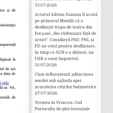
31/07/2026
Actorul Adrian Damian îl acuză
pe primarul Misăilă că a
desființat trupa de teatru din
Focșani „din răzbunare față de
actori”. Consilierii PSD, PNL și
FD au votat pentru desființare,
în timp ce AUR s-a abținut, iar
USR a votat împotrivă.
31/07/2026
Cum influențează adâncimea
sondei sub oglinda apei
acuratețea citirilor batimetrice
27/07/2026
Vremea în Vrancea. Cod
Portocaliu de ploi torențiale