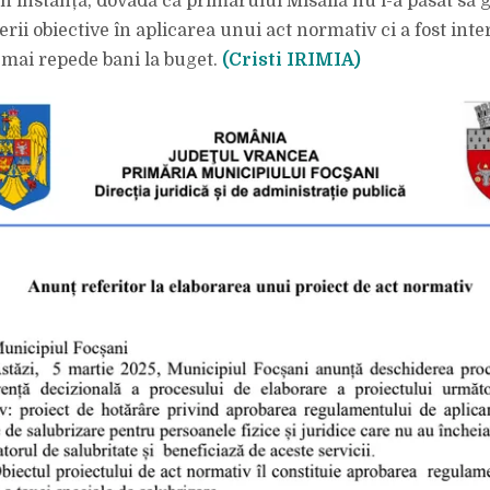
n instanță, dovadă că primarului Misăilă nu i-a păsat să 
iterii obiective în aplicarea unui act normativ ci a fost inte
 mai repede bani la buget.
(Cristi IRIMIA)