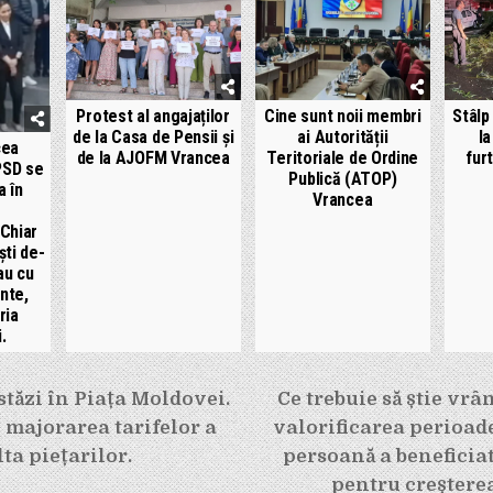
Protest al angajaților
Cine sunt noii membri
Stâlp
de la Casa de Pensii și
ai Autorității
l
cea
de la AJOFM Vrancea
Teritoriale de Ordine
fur
PSD se
Publică (ATOP)
a în
Vrancea
 Chiar
ști de-
dau cu
nte,
ria
.
e
tăzi în Piața Moldovei.
Ce trebuie să știe vrâ
 majorarea tarifelor a
valorificarea perioade
ta piețarilor.
persoană a beneficia
pentru creștere