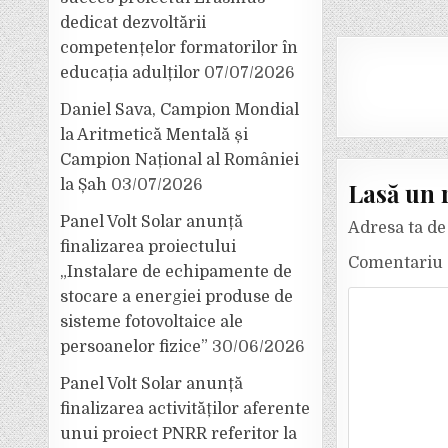
dedicat dezvoltării
competențelor formatorilor în
educația adulților
07/07/2026
Daniel Sava, Campion Mondial
la Aritmetică Mentală și
Campion Național al României
la Șah
03/07/2026
Lasă un 
Panel Volt Solar anunță
Adresa ta de 
finalizarea proiectului
Comentariu
„Instalare de echipamente de
stocare a energiei produse de
sisteme fotovoltaice ale
persoanelor fizice”
30/06/2026
Panel Volt Solar anunță
finalizarea activităților aferente
unui proiect PNRR referitor la