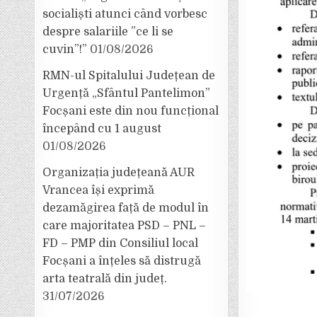
socialiști atunci când vorbesc
despre salariile ”ce li se
cuvin”!”
01/08/2026
RMN-ul Spitalului Județean de
Urgență „Sfântul Pantelimon”
Focșani este din nou funcțional
începând cu 1 august
01/08/2026
Organizația județeană AUR
Vrancea își exprimă
dezamăgirea față de modul în
care majoritatea PSD – PNL –
FD – PMP din Consiliul local
Focșani a înțeles să distrugă
arta teatrală din județ.
31/07/2026