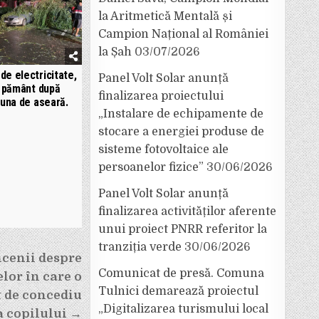
la Aritmetică Mentală și
Campion Național al României
la Șah
03/07/2026
 de electricitate,
Panel Volt Solar anunță
a pământ după
finalizarea proiectului
tuna de aseară.
„Instalare de echipamente de
stocare a energiei produse de
sisteme fotovoltaice ale
persoanelor fizice”
30/06/2026
Panel Volt Solar anunță
finalizarea activităților aferente
unui proiect PNRR referitor la
tranziția verde
30/06/2026
ncenii despre
Comunicat de presă. Comuna
lor în care o
Tulnici demarează proiectul
t de concediu
„Digitalizarea turismului local
a copilului →