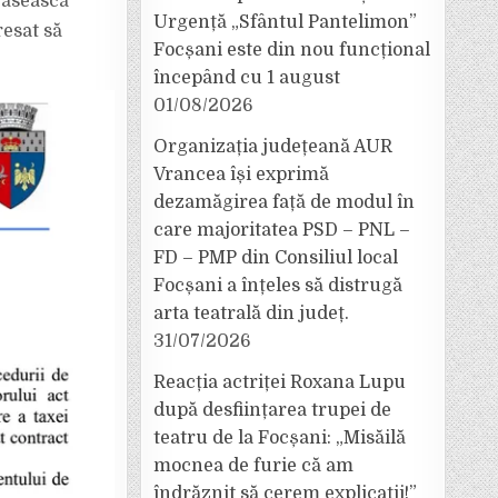
găsească
Urgență „Sfântul Pantelimon”
resat să
Focșani este din nou funcțional
începând cu 1 august
01/08/2026
Organizația județeană AUR
Vrancea își exprimă
dezamăgirea față de modul în
care majoritatea PSD – PNL –
FD – PMP din Consiliul local
Focșani a înțeles să distrugă
arta teatrală din județ.
31/07/2026
Reacția actriței Roxana Lupu
după desființarea trupei de
teatru de la Focșani: „Misăilă
mocnea de furie că am
îndrăznit să cerem explicații!”