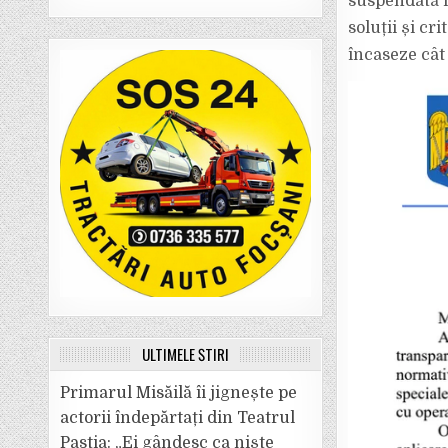
suspendată î
soluții și cr
încaseze cât
ULTIMELE ȘTIRI
Primarul Misăilă îi jignește pe
actorii îndepărtați din Teatrul
Pastia: „Ei gândesc ca niște