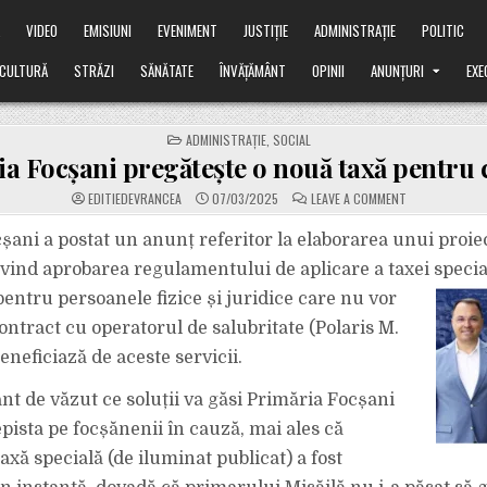
Ă
VIDEO
EMISIUNI
EVENIMENT
JUSTIȚIE
ADMINISTRAȚIE
POLITIC
CULTURĂ
STRĂZI
SĂNĂTATE
ÎNVĂȚĂMÂNT
OPINII
ANUNȚURI
EXE
POSTED
ADMINISTRAȚIE
,
SOCIAL
IN
a Focșani pregătește o nouă taxă pentru c
ON
EDITIEDEVRANCEA
07/03/2025
LEAVE A COMMENT
PRIMĂRIA
FOCȘANI
PREGĂTEȘTE
șani a postat un anunț referitor la elaborarea unui proiec
O
NOUĂ
vind aprobarea regulamentului de aplicare a taxei specia
TAXĂ
PENTRU
entru persoanele fizice și juridice
care nu vor
CETĂȚENI.
ontract cu operatorul de salubritate (Polaris M.
eneficiază de aceste servicii.
ant de văzut ce soluții va găsi Primăria Focșani
pista pe focșănenii în cauză, mai ales că
xă specială (de iluminat publicat) a fost