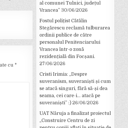
al comunei Tulnici, județul
Vrancea”
30/06/2026
Fostul polițist Cătălin
Stegărescu reclamă tulburarea
ordinii publice de către
personalul Penitenciarului
Vrancea într-o zonă
rezidențială din Focșani.
27/06/2026
cate cu
*
Cristi Irimia: „Despre
suveranism, suveraniști și cum
se atacă singuri, fără să-și dea
seama, cei care-i… atacă pe
suveraniști” :)
26/06/2026
UAT Năruja a finalizat proiectul
„Construire Centru de zi
pentru copiii aflați în situație de