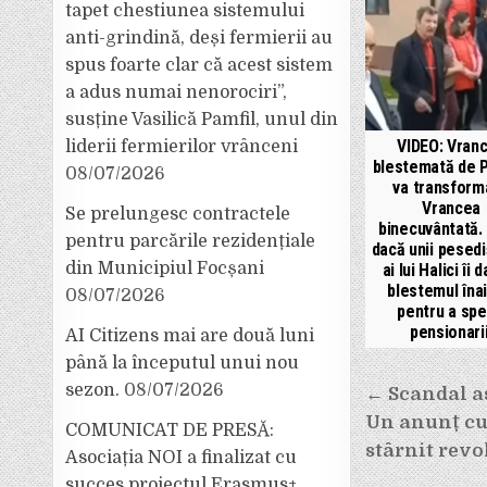
tapet chestiunea sistemului
anti-grindină, deși fermierii au
spus foarte clar că acest sistem
a adus numai nenorociri”,
susține Vasilică Pamfil, unul din
VIDEO: Vran
liderii fermierilor vrânceni
blestemată de 
08/07/2026
va transform
Vrancea
Se prelungesc contractele
binecuvântată.
pentru parcările rezidențiale
dacă unii pesedi
din Municipiul Focșani
ai lui Halici îi 
blestemul înai
08/07/2026
pentru a spe
pensionarii
AI Citizens mai are două luni
până la începutul unui nou
Navigar
sezon.
08/07/2026
← Scandal as
Un anunț cu
în
COMUNICAT DE PRESĂ:
stârnit revol
Asociația NOI a finalizat cu
articole
succes proiectul Erasmus+