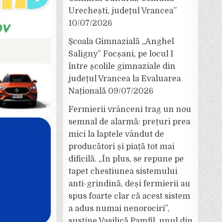
Urechești, județul Vrancea”
10/07/2026
Școala Gimnazială „Anghel
Saligny” Focșani, pe locul I
între școlile gimnaziale din
județul Vrancea la Evaluarea
Națională
09/07/2026
Fermierii vrânceni trag un nou
semnal de alarmă: prețuri prea
mici la laptele vândut de
producători și piață tot mai
dificilă. „În plus, se repune pe
tapet chestiunea sistemului
anti-grindină, deși fermierii au
spus foarte clar că acest sistem
a adus numai nenorociri”,
susține Vasilică Pamfil, unul din