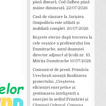
până diseară, Cod Galben până
mâine dimineață.
22/07/2026
Casă de vânzare la Jariștea.
Gospodăria este utilată și
mobilată complet.
20/07/2026
Regrete eterne după trecerea la
cele veșnice a profesorului Ion
Dumitrache, soțul doamnei
director adjunct al Școlii nr. 10,
Mitrița Dumitrache
10/07/2026
Comunicat de presă. Primăria
Urechești anunță finalizarea
proiectului „Creșterea
eficienței energetice și
gestionarea inteligentă a
energiei în sediul Primăriei și
Căminul Cultural, Comuna