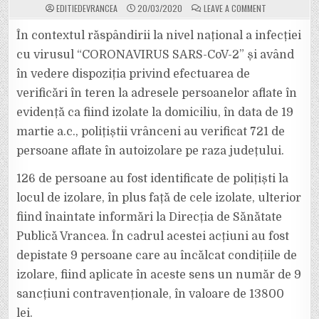
ON
EDITIEDEVRANCEA
20/03/2020
LEAVE A COMMENT
POLIȚIA
VRÂNCEANĂ
A
În contextul răspândirii la nivel național a infecției
DAT
ÎN
cu virusul “CORONAVIRUS SARS-CoV-2” și având
ULTIMELE
24
în vedere dispoziția privind efectuarea de
DE
ORE
verificări în teren la adresele persoanelor aflate în
9
AMENZI
ÎN
evidență ca fiind izolate la domiciliu, în data de 19
CUANTUM
DE
martie a.c., polițiștii vrânceni au verificat 721 de
13800
DE
persoane aflate în autoizolare pe raza județului.
LEI
UNOR
PERSOANE
126 de persoane au fost identificate de polițiști la
CARE
NU
AU
locul de izolare, în plus față de cele izolate, ulterior
RESPECTAT
IZOLAREA
fiind înaintate informări la Direcția de Sănătate
LA
DOMICILIU.
Publică Vrancea. În cadrul acestei acțiuni au fost
depistate 9 persoane care au încălcat condițiile de
izolare, fiind aplicate în aceste sens un număr de 9
sancțiuni contravenționale, în valoare de 13800
lei.