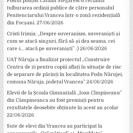
Fostul polițist Cătălin Stegărescu reclamă
tulburarea ordinii publice de către personalul
Penitenciarului Vrancea într-o zonă rezidențială
din Focșani.
27/06/2026
Cristi Irimia: „Despre suveranism, suveraniști și
cum se atacă singuri, fără să-și dea seama, cei
care-i… atacă pe suveraniști” :)
26/06/2026
UAT Năruja a finalizat proiectul „Construire
Centru de zi pentru copiii aflați în situație de risc
de separare de părinți în localitatea Podu Nărujei,
comuna Năruja, județul Vrancea”
24/06/2026
Elevii de la Școala Gimnazială „Ioan Cîmpineanu”
din Câmpineanca au fost premiați pentru
rezultatele deosebite obținute în acest an școlar
22/06/2026
Sute de elevi din Vrancea au participat la