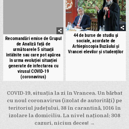
44 de burse de studiu și
Recomandări emise de Grupul
sociale, acordate de
de Analiză față de
Arhiepiscopia Buzăului și
următoarele 5 situații
Vrancei elevilor și studenților
întâlnite sau care pot apărea
în urma evoluției situației
generate de infectarea cu
virusul COVID-19
(coronavirus)
Navigare
COVID-19, situația la zi în Vrancea. Un bărbat
în
cu noul coronavirus (izolat de autorități) pe
articole
teritoriul județului, 38 în carantină, 1016 în
izolare la domiciliu. La nivel național: 308
cazuri, niciun deces! →