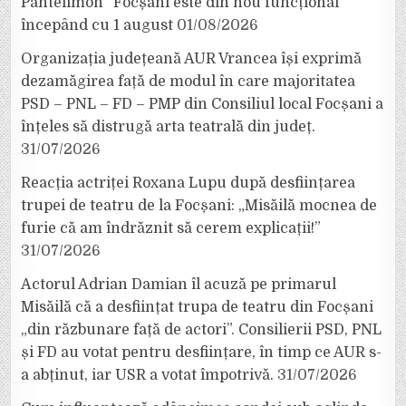
Pantelimon” Focșani este din nou funcțional
începând cu 1 august
01/08/2026
Organizația județeană AUR Vrancea își exprimă
dezamăgirea față de modul în care majoritatea
PSD – PNL – FD – PMP din Consiliul local Focșani a
înțeles să distrugă arta teatrală din județ.
31/07/2026
Reacția actriței Roxana Lupu după desființarea
trupei de teatru de la Focșani: „Misăilă mocnea de
furie că am îndrăznit să cerem explicații!”
31/07/2026
Actorul Adrian Damian îl acuză pe primarul
Misăilă că a desființat trupa de teatru din Focșani
„din răzbunare față de actori”. Consilierii PSD, PNL
și FD au votat pentru desființare, în timp ce AUR s-
a abținut, iar USR a votat împotrivă.
31/07/2026