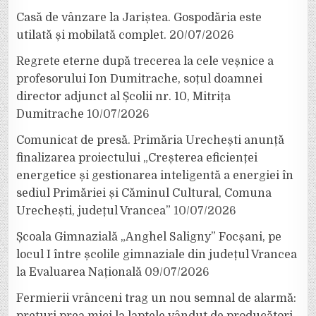
Casă de vânzare la Jariștea. Gospodăria este
utilată și mobilată complet.
20/07/2026
Regrete eterne după trecerea la cele veșnice a
profesorului Ion Dumitrache, soțul doamnei
director adjunct al Școlii nr. 10, Mitrița
Dumitrache
10/07/2026
Comunicat de presă. Primăria Urechești anunță
finalizarea proiectului „Creșterea eficienței
energetice și gestionarea inteligentă a energiei în
sediul Primăriei și Căminul Cultural, Comuna
Urechești, județul Vrancea”
10/07/2026
Școala Gimnazială „Anghel Saligny” Focșani, pe
locul I între școlile gimnaziale din județul Vrancea
la Evaluarea Națională
09/07/2026
Fermierii vrânceni trag un nou semnal de alarmă:
prețuri prea mici la laptele vândut de producători