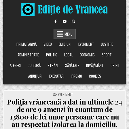
Skip
to
content
MENU
PRIMA PAGINĂ
VIDEO
EMISIUNI
EVENIMENT
JUSTIȚIE
ADMINISTRAȚIE
POLITIC
LOCAL
ECONOMIC
SPORT
ALEGERI
CULTURĂ
STRĂZI
SĂNĂTATE
ÎNVĂȚĂMÂNT
OPINII
ANUNȚURI
EXECUTĂRI
PROMO
COOKIES
POSTED
EVENIMENT
IN
Poliția vrânceană a dat în ultimele 24
de ore 9 amenzi în cuantum de
13800 de lei unor persoane care nu
au respectat izolarea la domiciliu.