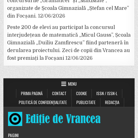
concursurile „Grămăticel” și „MaxiMate”,
organizate de Școala Gimnazială „Ștefan cel Mare”
din Focșani.
12/06/2026
Peste 200 de elevi au participat la concursul
interjudețean de matematică „Micul Gauss”, Școala
Gimnazială „Duiliu Zamfirescu” fiind parteneră în
derularea proiectului. Zeci de copii din Vrancea au
fost premiați la Focșani
12/06/2026
MENU
PRIMA PAGINĂ
CONTACT
COOKIE
ISSN / ISSN-L
POLITICĂ DE CONFIDENȚIALITATE
PUBLICITATE
REDACȚIA
PAGINI