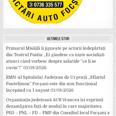
ULTIMELE ȘTIRI
Primarul Misăilă îi jignește pe actorii îndepărtați
din Teatrul Pastia: „Ei gândesc ca niște socialiști
atunci când vorbesc despre salariile ”ce li se
cuvin”!”
01/08/2026
RMN-ul Spitalului Județean de Urgență „Sfântul
Pantelimon” Focșani este din nou funcțional
începând cu 1 august
01/08/2026
Organizația județeană AUR Vrancea își exprimă
dezamăgirea față de modul în care majoritatea
PSD – PNL – FD – PMP din Consiliul local Focșani a