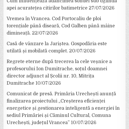
Cum influențează adâncimea sondei sub oglinda
apei acuratețea citirilor batimetrice
27/07/2026
Vremea în Vrancea. Cod Portocaliu de ploi
torențiale până diseară, Cod Galben până mâine
dimineață.
22/07/2026
Casă de vânzare la Jariștea. Gospodăria este
utilată și mobilată complet.
20/07/2026
Regrete eterne după trecerea la cele veșnice a
profesorului Ion Dumitrache, soțul doamnei
director adjunct al Școlii nr. 10, Mitrița
Dumitrache
10/07/2026
Comunicat de presă. Primăria Urechești anunță
finalizarea proiectului „Creșterea eficienței
energetice și gestionarea inteligentă a energiei în
sediul Primăriei și Căminul Cultural, Comuna
Urechești, județul Vrancea”
10/07/2026