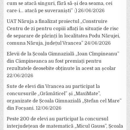
cum se atacă singuri, fără să-și dea seama, cei
care-i… atacă pe suveraniști” :)
26/06/2026
UAT Năruja a finalizat proiectul „Construire
Centru de zi pentru copiii aflați în situație de risc
de separare de părinți în localitatea Podu Nărujei,
comuna Năruja, județul Vrancea”
24/06/2026
Elevii de la Școala Gimnazială „Ioan Cîmpineanu”
din Câmpineanca au fost premiați pentru
rezultatele deosebite obținute în acest an școlar
22/06/2026
Sute de elevi din Vrancea au participat la
concursurile „Grămăticel” și „MaxiMate”,
organizate de Școala Gimnazială „Ștefan cel Mare”
din Focșani.
12/06/2026
Peste 200 de elevi au participat la concursul
interjudețean de matematică „Micul Gauss”, Școala