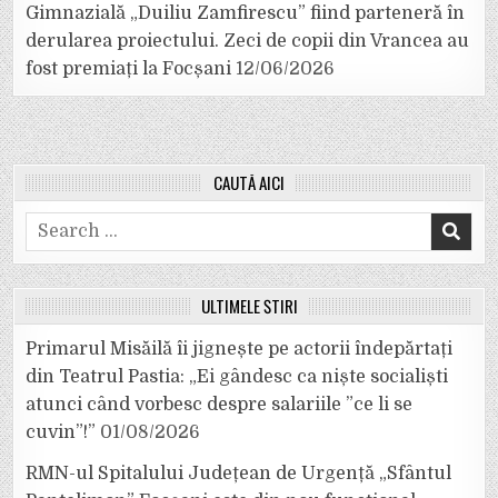
Gimnazială „Duiliu Zamfirescu” fiind parteneră în
derularea proiectului. Zeci de copii din Vrancea au
fost premiați la Focșani
12/06/2026
CAUTĂ AICI
Search
for:
ULTIMELE ȘTIRI
Primarul Misăilă îi jignește pe actorii îndepărtați
din Teatrul Pastia: „Ei gândesc ca niște socialiști
atunci când vorbesc despre salariile ”ce li se
cuvin”!”
01/08/2026
RMN-ul Spitalului Județean de Urgență „Sfântul