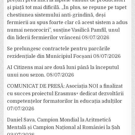
și piață tot mai dificilă. „În plus, se repune pe tapet
chestiunea sistemului anti-grindină, deși
fermierii au spus foarte clar că acest sistem a adus
numai nenorociri”, susține Vasilică Pamfil, unul
din liderii fermierilor vrânceni
08/07/2026
Se prelungesc contractele pentru parcările
rezidențiale din Municipiul Focșani
08/07/2026
AI Citizens mai are două luni până la începutul
unui nou sezon.
08/07/2026
COMUNICAT DE PRESĂ: Asociația NOI a finalizat
cu succes proiectul Erasmus+ dedicat dezvoltării
competențelor formatorilor în educația adulților
07/07/2026
Daniel Sava, Campion Mondial la Aritmetică
Mentală și Campion Național al României la Șah
03/07/2026