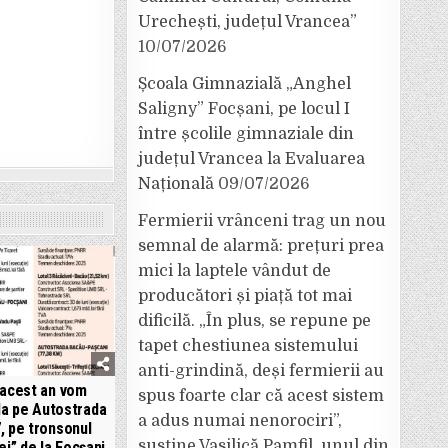
Urechești, județul Vrancea”
10/07/2026
Școala Gimnazială „Anghel
Saligny” Focșani, pe locul I
între școlile gimnaziale din
județul Vrancea la Evaluarea
Națională
09/07/2026
Fermierii vrânceni trag un nou
semnal de alarmă: prețuri prea
mici la laptele vândut de
producători și piață tot mai
dificilă. „În plus, se repune pe
tapet chestiunea sistemului
anti-grindină, deși fermierii au
 acest an vom
spus foarte clar că acest sistem
la pe Autostrada
a adus numai nenorociri”,
, pe tronsonul
susține Vasilică Pamfil, unul din
ei” de la Focșani