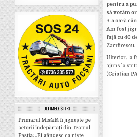
pentru a pu
să votăm ori
3-a oară cân
Am fost jign
față cu 40 
Zamfirescu.
Ulterior, la 
ajuns la spit
(
Cristian P
ULTIMELE ȘTIRI
Primarul Misăilă îi jignește pe
actorii îndepărtați din Teatrul
Pastia: „Ei gândesc ca niște