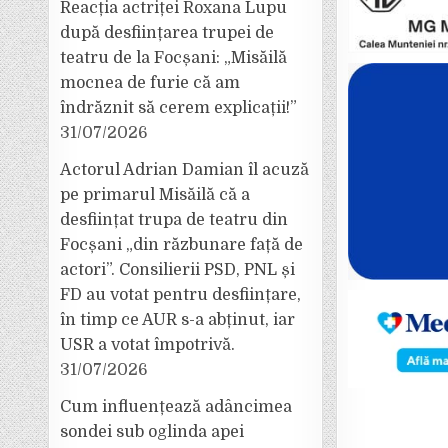
Reacția actriței Roxana Lupu
după desființarea trupei de
teatru de la Focșani: „Misăilă
mocnea de furie că am
îndrăznit să cerem explicații!”
31/07/2026
Actorul Adrian Damian îl acuză
pe primarul Misăilă că a
desființat trupa de teatru din
Focșani „din răzbunare față de
actori”. Consilierii PSD, PNL și
FD au votat pentru desființare,
în timp ce AUR s-a abținut, iar
USR a votat împotrivă.
31/07/2026
Cum influențează adâncimea
sondei sub oglinda apei