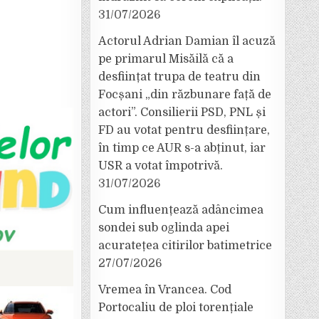
31/07/2026
Actorul Adrian Damian îl acuză
pe primarul Misăilă că a
desființat trupa de teatru din
Focșani „din răzbunare față de
actori”. Consilierii PSD, PNL și
FD au votat pentru desființare,
în timp ce AUR s-a abținut, iar
USR a votat împotrivă.
31/07/2026
Cum influențează adâncimea
sondei sub oglinda apei
acuratețea citirilor batimetrice
27/07/2026
Vremea în Vrancea. Cod
Portocaliu de ploi torențiale