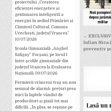
proiectului „Creșterea
eficienței energetice și
Noii pompier
gestionarea inteligentă a
depus jurămâ
energiei în sediul Primăriei și
militar
Căminul Cultural, Comuna
Urechești, județul Vrancea”
Navigar
← EXCLUSIV.
10/07/2026
în
Iulian Nica 
articole
Școala Gimnazială „Anghel
preventiv pe
Saligny” Focșani, pe locul I
între școlile gimnaziale din
județul Vrancea la Evaluarea
Națională
09/07/2026
Fermierii vrânceni trag un nou
semnal de alarmă: prețuri prea
mici la laptele vândut de
producători și piață tot mai
Lasă un 
dificilă. „În plus, se repune pe