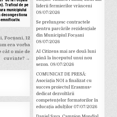
m). Traficul de pe
liderii fermierilor vrânceni
ura municipiului
08/07/2026
a decongestiona
semnificativ.
Se prelungesc contractele
pentru parcările rezidențiale
din Municipiul Focșani
, Focșani, 12
08/07/2026
Cum era vorba
e cât o mie de
AI Citizens mai are două luni
până la începutul unui nou
cuvinte? →
sezon.
08/07/2026
COMUNICAT DE PRESĂ:
Asociația NOI a finalizat cu
succes proiectul Erasmus+
dedicat dezvoltării
competențelor formatorilor în
educația adulților
07/07/2026
Daniel Sava, Campion Mondial