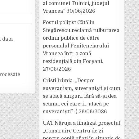
al comunei Tulnici, județul
Vrancea”
30/06/2026
Fostul polițist Cătălin
Stegărescu reclamă tulburarea
ordinii publice de către
u data
personalul Penitenciarului
Vrancea într-o zonă
rezidențială din Focșani.
27/06/2026
rocesate
Cristi Irimia: „Despre
suveranism, suveraniști și cum
se atacă singuri, fără să-și dea
seama, cei care-i… atacă pe
suveraniști” :)
26/06/2026
UAT Năruja a finalizat proiectul
„Construire Centru de zi
pentru copiii aflați în situație de