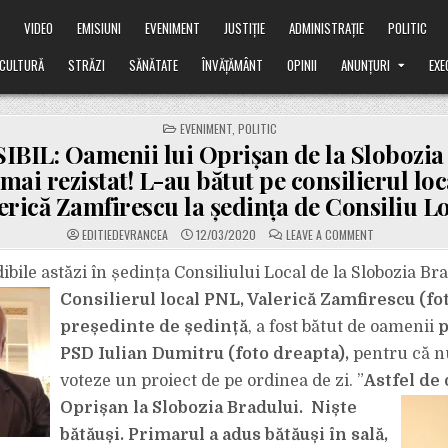
Ă
VIDEO
EMISIUNI
EVENIMENT
JUSTIȚIE
ADMINISTRAȚIE
POLITIC
CULTURĂ
STRĂZI
SĂNĂTATE
ÎNVĂȚĂMÂNT
OPINII
ANUNȚURI
EXE
POSTED
EVENIMENT
,
POLITIC
IN
BIL: Oamenii lui Oprișan de la Slobozia
mai rezistat! L-au bătut pe consilierul lo
erică Zamfirescu la ședința de Consiliu Lo
ON
EDITIEDEVRANCEA
12/03/2020
LEAVE A COMMENT
INADMISIBIL:
OAMENII
LUI
bile astăzi în ședința Consiliului Local de la Slobozia Br
OPRIȘAN
DE
Consilierul local PNL, Valerică Zamfirescu (fo
LA
SLOBOZIA
președinte de ședință
, a fost bătut de oamenii
p
BRADULUI
NU
PSD Iulian Dumitru (foto dreapta),
pentru că nu
AU
MAI
REZISTAT!
voteze un proiect de pe ordinea de zi. ”
Astfel de
L-
AU
Oprișan la Slobozia
Bradului. Niște
BĂTUT
PE
bătăuși. Primarul a adus bătăuși în sală,
CONSILIERUL