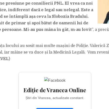
LOCAL
ne presiune pe consilierii PNL. El vrea ca noi
PNL
VALERICĂ
ZAMFIRESCU
ce, indiferent dacă e legal sau nelegal. Este a
LA
ȘEDINȚA
d se întâmplă așa ceva la Slobozia Bradului.
DE
CONSILIU
it de primar și apoi bătut de oamenii lui de
LOCAL!
de persoane. Mi-au pus mâna în gât, m-au lovit
”, a prec
fața locului au sosit mai multe mașini de Poliție. Valerică
al, iar mâine se va duce și la Medicină Legală. Vom reveni 
AVEL
)
Ediție de Vrancea Online
Știri din Vrancea, actualizate constant.