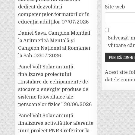
dedicat dezvoltării
Site web
competențelor formatorilor în
educația adulților
07/07/2026
Daniel Sava, Campion Mondial
Salvează-mi
la Aritmetică Mentală și
viitoare câ
Campion Național al României
la Șah
03/07/2026
Panel Volt Solar anunță
Acest site f
finalizarea proiectului
datele comen
„Instalare de echipamente de
stocare a energiei produse de
sisteme fotovoltaice ale
persoanelor fizice”
30/06/2026
Panel Volt Solar anunță
finalizarea activităților aferente
unui proiect PNRR referitor la