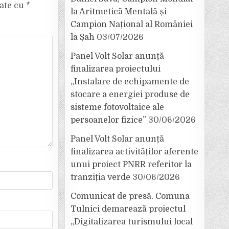
cate cu
*
la Aritmetică Mentală și
Campion Național al României
la Șah
03/07/2026
Panel Volt Solar anunță
finalizarea proiectului
„Instalare de echipamente de
stocare a energiei produse de
sisteme fotovoltaice ale
persoanelor fizice”
30/06/2026
Panel Volt Solar anunță
finalizarea activităților aferente
unui proiect PNRR referitor la
tranziția verde
30/06/2026
Comunicat de presă. Comuna
Tulnici demarează proiectul
„Digitalizarea turismului local