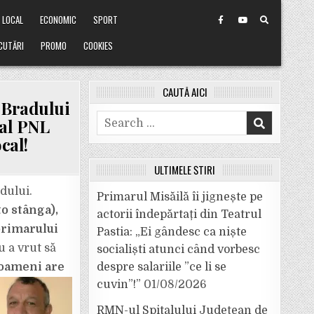
LOCAL
ECONOMIC
SPORT
CUTĂRI
PROMO
COOKIES
CAUTĂ AICI
 Bradului
Search
cal PNL
for:
cal!
ULTIMELE ȘTIRI
adului.
Primarul Misăilă îi jignește pe
to
stânga),
actorii îndepărtați din Teatrul
rimarului
Pastia: „Ei gândesc ca niște
 a vrut să
socialiști atunci când vorbesc
 oameni are
despre salariile ”ce li se
cuvin”!”
01/08/2026
RMN-ul Spitalului Județean de