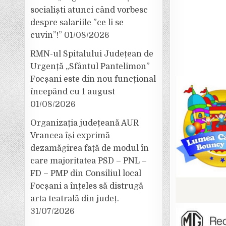
socialiști atunci când vorbesc
despre salariile ”ce li se
cuvin”!”
01/08/2026
RMN-ul Spitalului Județean de
Urgență „Sfântul Pantelimon”
Focșani este din nou funcțional
începând cu 1 august
01/08/2026
Organizația județeană AUR
Vrancea își exprimă
dezamăgirea față de modul în
care majoritatea PSD – PNL –
FD – PMP din Consiliul local
Focșani a înțeles să distrugă
arta teatrală din județ.
31/07/2026