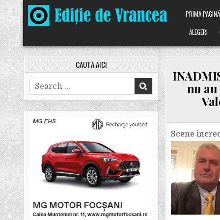
Skip
PRIMA PAGIN
to
content
ALEGERI
CAUTĂ AICI
INADMISI
Search
nu au 
for:
Val
Scene incredi