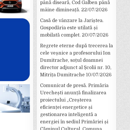
până diseară, Cod Galben până
mâine dimineață.
22/07/2026
Casă de vânzare la Jariștea.
Gospodăria este utilată și
mobilată complet.
20/07/2026
Regrete eterne după trecerea la
cele veșnice a profesorului Ion
Dumitrache, soțul doamnei
director adjunct al Școlii nr. 10,
Mitrița Dumitrache
10/07/2026
Comunicat de presă. Primăria
Urechești anunță finalizarea
proiectului „Creșterea
eficienței energetice și
gestionarea inteligentă a
energiei în sediul Primăriei și
Căminul Cultural, Comuna