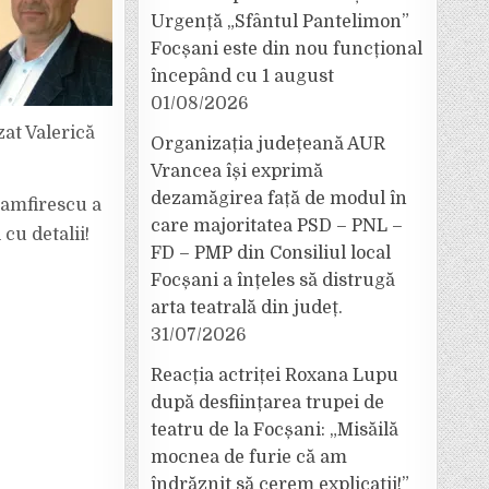
Urgență „Sfântul Pantelimon”
Focșani este din nou funcțional
începând cu 1 august
01/08/2026
izat Valerică
Organizația județeană AUR
Vrancea își exprimă
dezamăgirea față de modul în
 Zamfirescu a
care majoritatea PSD – PNL –
cu detalii!
FD – PMP din Consiliul local
Focșani a înțeles să distrugă
arta teatrală din județ.
31/07/2026
Reacția actriței Roxana Lupu
după desființarea trupei de
teatru de la Focșani: „Misăilă
mocnea de furie că am
îndrăznit să cerem explicații!”