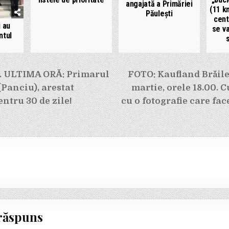
angajată a Primăriei
(11 k
Păulești
cent
i au
se v
ntul
e
 ULTIMA ORĂ: Primarul
FOTO: Kaufland Brăilei
(Panciu), arestat
martie, orele 18.00. 
ntru 30 de zile!
cu o fotografie care fac
răspuns