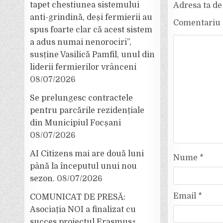
tapet chestiunea sistemului
Adresa ta de 
anti-grindină, deși fermierii au
Comentariu
spus foarte clar că acest sistem
a adus numai nenorociri”,
susține Vasilică Pamfil, unul din
liderii fermierilor vrânceni
08/07/2026
Se prelungesc contractele
pentru parcările rezidențiale
din Municipiul Focșani
08/07/2026
AI Citizens mai are două luni
Nume
*
până la începutul unui nou
sezon.
08/07/2026
Email
*
COMUNICAT DE PRESĂ:
Asociația NOI a finalizat cu
succes proiectul Erasmus+