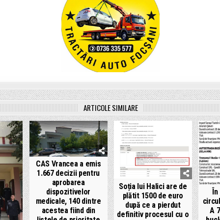
ARTICOLE SIMILARE
CAS Vrancea a emis
1.667 decizii pentru
aprobarea
Soția lui Halici are de
dispozitivelor
În
plătit 1500 de euro
medicale, 140 dintre
circu
după ce a pierdut
acestea fiind din
A 7
definitiv procesul cu o
listele de prioritate
„bucl