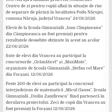
Centru de zi pentru copiii aflați în situație de risc
de separare de părinți în localitatea Podu Nărujei,
comuna Năruja, județul Vrancea”
24/06/2026
Elevii de la Școala Gimnazială „Ioan Cîmpineanu”
din Câmpineanca au fost premiați pentru
rezultatele deosebite obținute în acest an școlar
22/06/2026
Sute de elevi din Vrancea au participat la
concursurile „Grămăticel” și „MaxiMate”,
organizate de Școala Gimnazială „Ștefan cel Mare”
din Focșani.
12/06/2026
Peste 200 de elevi au participat la concursul
interjudețean de matematică „Micul Gauss”, Școala
Gimnazială „Duiliu Zamfirescu” fiind parteneră în
derularea proiectului. Zeci de copii din Vrancea au
fost premiați la Focșani
12/06/2026