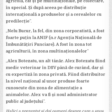
agricolă, cât și pe multinaționale, pe colectare,
în special. Și după aceea pe distribuție
internațională a produselor și a cerealelor cu
predilecție
”.
„
Nelu Bucur, la fel, din zona corporatistă, a fost
foarte puțin la ANIF (n.r Agenția Națională de
Îmbunătățiri Funciare). A fost în zona tot
agriculturii, în zona multinaționalelor
”
„
Alex Botezatu, un alt tânăr. Alex Botezatu fiind
medic veterinar în DSV până de curând, dar și
cu expertiză în zona privată. Fiind distribuitor
la nivel național al unor produse foarte
cunoscute din zona de alimentație a
animalelor. Alex va fi și noul administrator
public al județului
”.
Halici a prezentat și doi oameni despre care a spus