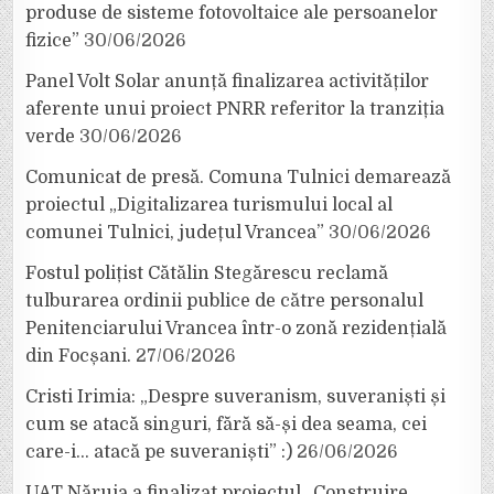
produse de sisteme fotovoltaice ale persoanelor
fizice”
30/06/2026
Panel Volt Solar anunță finalizarea activităților
aferente unui proiect PNRR referitor la tranziția
verde
30/06/2026
Comunicat de presă. Comuna Tulnici demarează
proiectul „Digitalizarea turismului local al
comunei Tulnici, județul Vrancea”
30/06/2026
Fostul polițist Cătălin Stegărescu reclamă
tulburarea ordinii publice de către personalul
Penitenciarului Vrancea într-o zonă rezidențială
din Focșani.
27/06/2026
Cristi Irimia: „Despre suveranism, suveraniști și
cum se atacă singuri, fără să-și dea seama, cei
care-i… atacă pe suveraniști” :)
26/06/2026
UAT Năruja a finalizat proiectul „Construire