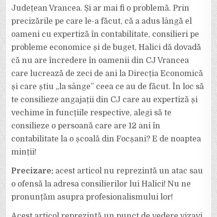
Județean Vrancea. Și ar mai fi o problemă. Prin
precizările pe care le-a făcut, că a adus lângă el
oameni cu expertiză în contabilitate, consilieri pe
probleme economice și de buget, Halici dă dovadă
că nu are încredere în oamenii din CJ Vrancea
care lucrează de zeci de ani la Direcția Economică
și care știu „la sânge” ceea ce au de făcut. În loc să
te consilieze angajații din CJ care au expertiză și
vechime în funcțiile respective, alegi să te
consilieze o persoană care are 12 ani în
contabilitate la o școală din Focșani? E de noaptea
minții!
Precizare:
acest articol nu reprezintă un atac sau
o ofensă la adresa consilierilor lui Halici! Nu ne
pronunțăm asupra profesionalismului lor!
Acest articol reprezintă un punct de vedere vizavi