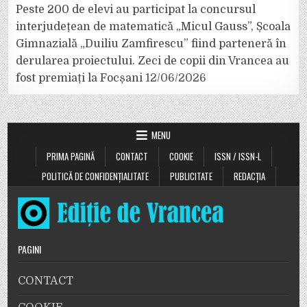
Peste 200 de elevi au participat la concursul
interjudețean de matematică „Micul Gauss”, Școala
Gimnazială „Duiliu Zamfirescu” fiind parteneră în
derularea proiectului. Zeci de copii din Vrancea au
fost premiați la Focșani
12/06/2026
MENU
PRIMA PAGINĂ
CONTACT
COOKIE
ISSN / ISSN-L
POLITICĂ DE CONFIDENȚIALITATE
PUBLICITATE
REDACȚIA
PAGINI
CONTACT