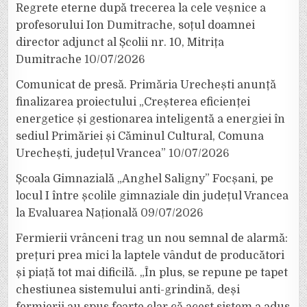
Regrete eterne după trecerea la cele veșnice a
profesorului Ion Dumitrache, soțul doamnei
director adjunct al Școlii nr. 10, Mitrița
Dumitrache
10/07/2026
Comunicat de presă. Primăria Urechești anunță
finalizarea proiectului „Creșterea eficienței
energetice și gestionarea inteligentă a energiei în
sediul Primăriei și Căminul Cultural, Comuna
Urechești, județul Vrancea”
10/07/2026
Școala Gimnazială „Anghel Saligny” Focșani, pe
locul I între școlile gimnaziale din județul Vrancea
la Evaluarea Națională
09/07/2026
Fermierii vrânceni trag un nou semnal de alarmă:
prețuri prea mici la laptele vândut de producători
și piață tot mai dificilă. „În plus, se repune pe tapet
chestiunea sistemului anti-grindină, deși