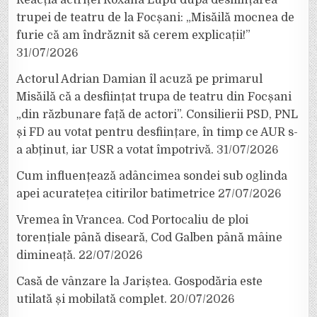
Reacția actriței Roxana Lupu după desființarea
trupei de teatru de la Focșani: „Misăilă mocnea de
furie că am îndrăznit să cerem explicații!”
31/07/2026
Actorul Adrian Damian îl acuză pe primarul
Misăilă că a desființat trupa de teatru din Focșani
„din răzbunare față de actori”. Consilierii PSD, PNL
și FD au votat pentru desființare, în timp ce AUR s-
a abținut, iar USR a votat împotrivă.
31/07/2026
Cum influențează adâncimea sondei sub oglinda
apei acuratețea citirilor batimetrice
27/07/2026
Vremea în Vrancea. Cod Portocaliu de ploi
torențiale până diseară, Cod Galben până mâine
dimineață.
22/07/2026
Casă de vânzare la Jariștea. Gospodăria este
utilată și mobilată complet.
20/07/2026