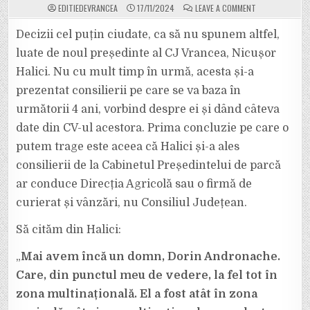
ON
EDITIEDEVRANCEA
17/11/2024
LEAVE A COMMENT
HALICI
ȘI-
A
Decizii cel puțin ciudate, ca să nu spunem altfel,
ALES
CONSILIERII
luate de noul președinte al CJ Vrancea, Nicușor
DE
PARCĂ
Halici. Nu cu mult timp în urmă, acesta și-a
AR
CONDUCE
prezentat consilierii pe care se va baza în
DIRECȚIA
AGRICOLĂ,
FAN
următorii 4 ani, vorbind despre ei și dând câteva
CURIER
SAU
date din CV-ul acestora. Prima concluzie pe care o
AVON
NU
putem trage este aceea că Halici și-a ales
CONSILIUL
JUDEȚEAN
consilierii de la Cabinetul Președintelui de parcă
VRANCEA
ar conduce Direcția Agricolă sau o firmă de
curierat și vânzări, nu Consiliul Județean.
Să cităm din Halici:
„
Mai avem încă un domn, Dorin Andronache​.
Care, din punctul meu de vedere, la fel tot în
zona multinațională. El a fost atât în zona