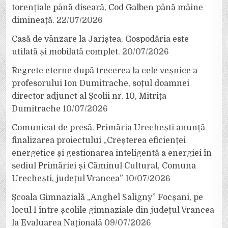
torențiale până diseară, Cod Galben până mâine
dimineață.
22/07/2026
Casă de vânzare la Jariștea. Gospodăria este
utilată și mobilată complet.
20/07/2026
Regrete eterne după trecerea la cele veșnice a
profesorului Ion Dumitrache, soțul doamnei
director adjunct al Școlii nr. 10, Mitrița
Dumitrache
10/07/2026
Comunicat de presă. Primăria Urechești anunță
finalizarea proiectului „Creșterea eficienței
energetice și gestionarea inteligentă a energiei în
sediul Primăriei și Căminul Cultural, Comuna
Urechești, județul Vrancea”
10/07/2026
Școala Gimnazială „Anghel Saligny” Focșani, pe
locul I între școlile gimnaziale din județul Vrancea
la Evaluarea Națională
09/07/2026