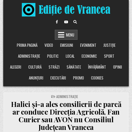
Skip
to
content
MENU
PRIMA PAGINĂ
VIDEO
EMISIUNI
EVENIMENT
JUSTIȚIE
ADMINISTRAȚIE
POLITIC
LOCAL
ECONOMIC
SPORT
ALEGERI
CULTURĂ
STRĂZI
SĂNĂTATE
ÎNVĂȚĂMÂNT
OPINII
ANUNȚURI
EXECUTĂRI
PROMO
COOKIES
POSTED
ADMINISTRAȚIE
IN
Halici și-a ales consilierii de parcă
ar conduce Direcția Agricolă, Fan
Curier sau AVON nu Consiliul
Județean Vrancea