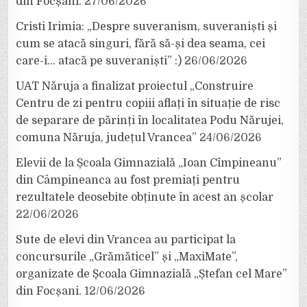
din Focșani.
27/06/2026
Cristi Irimia: „Despre suveranism, suveraniști și
cum se atacă singuri, fără să-și dea seama, cei
care-i… atacă pe suveraniști” :)
26/06/2026
UAT Năruja a finalizat proiectul „Construire
Centru de zi pentru copiii aflați în situație de risc
de separare de părinți în localitatea Podu Nărujei,
comuna Năruja, județul Vrancea”
24/06/2026
Elevii de la Școala Gimnazială „Ioan Cîmpineanu”
din Câmpineanca au fost premiați pentru
rezultatele deosebite obținute în acest an școlar
22/06/2026
Sute de elevi din Vrancea au participat la
concursurile „Grămăticel” și „MaxiMate”,
organizate de Școala Gimnazială „Ștefan cel Mare”
din Focșani.
12/06/2026