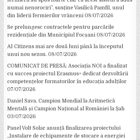
fermierii au spus foarte clar că acest sistem a adus
numai nenorociri”, susține Vasilică Pamfil, unul
din liderii fermierilor vrânceni
08/07/2026
Se prelungesc contractele pentru parcările
rezidențiale din Municipiul Focșani
08/07/2026
AI Citizens mai are două luni până la începutul
unui nou sezon.
08/07/2026
COMUNICAT DE PRESĂ: Asociația NOI a finalizat
cu succes proiectul Erasmus+ dedicat dezvoltării
competențelor formatorilor în educația adulților
07/07/2026
Daniel Sava, Campion Mondial la Aritmetică
Mentală și Campion Național al României la Șah
03/07/2026
Panel Volt Solar anunță finalizarea proiectului
„Instalare de echipamente de stocare a energiei