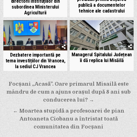
directorii instituțiilor din
publică a documentelor
subordinea Ministerului
tehnice ale cadastrului
Agriculturii
Managerul Spitalului Județean
Dezbatere importantă pe
îi dă replica lui Misăilă
tema investițiilor din Vrancea,
la sediul CJ Vrancea
Navigare
Focșani „Acasă”. Oare primarul Misailă este
mândru de cum a ajuns orașul după 8 ani sub
în
conducerea lui? →
articole
← Moartea stupidă a profesoarei de pian
Antoaneta Ciobanu a întristat toată
comunitatea din Focșani