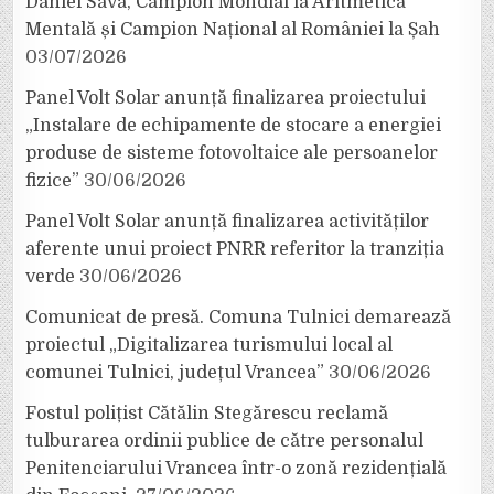
Daniel Sava, Campion Mondial la Aritmetică
Mentală și Campion Național al României la Șah
03/07/2026
Panel Volt Solar anunță finalizarea proiectului
„Instalare de echipamente de stocare a energiei
produse de sisteme fotovoltaice ale persoanelor
fizice”
30/06/2026
Panel Volt Solar anunță finalizarea activităților
aferente unui proiect PNRR referitor la tranziția
verde
30/06/2026
Comunicat de presă. Comuna Tulnici demarează
proiectul „Digitalizarea turismului local al
comunei Tulnici, județul Vrancea”
30/06/2026
Fostul polițist Cătălin Stegărescu reclamă
tulburarea ordinii publice de către personalul
Penitenciarului Vrancea într-o zonă rezidențială