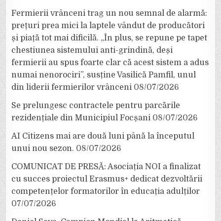
Fermierii vrânceni trag un nou semnal de alarmă:
prețuri prea mici la laptele vândut de producători
și piață tot mai dificilă. „În plus, se repune pe tapet
chestiunea sistemului anti-grindină, deși
fermierii au spus foarte clar că acest sistem a adus
numai nenorociri”, susține Vasilică Pamfil, unul
din liderii fermierilor vrânceni
08/07/2026
Se prelungesc contractele pentru parcările
rezidențiale din Municipiul Focșani
08/07/2026
AI Citizens mai are două luni până la începutul
unui nou sezon.
08/07/2026
COMUNICAT DE PRESĂ: Asociația NOI a finalizat
cu succes proiectul Erasmus+ dedicat dezvoltării
competențelor formatorilor în educația adulților
07/07/2026