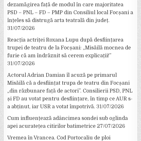
dezamăgirea față de modul în care majoritatea
PSD – PNL – FD – PMP din Consiliul local Focșani a
înțeles să distrugă arta teatrală din județ.
31/07/2026
Reacția actriței Roxana Lupu după desființarea
trupei de teatru de la Focșani: „Misăilă mocnea de
furie că am îndrăznit să cerem explicații!”
31/07/2026
Actorul Adrian Damian îl acuză pe primarul
Misăilă că a desființat trupa de teatru din Focșani
„din răzbunare față de actori”. Consilierii PSD, PNL
și FD au votat pentru desființare, în timp ce AUR s-
a abținut, iar USR a votat împotrivă.
31/07/2026
Cum influențează adâncimea sondei sub oglinda
apei acuratețea citirilor batimetrice
27/07/2026
Vremea în Vrancea. Cod Portocaliu de ploi