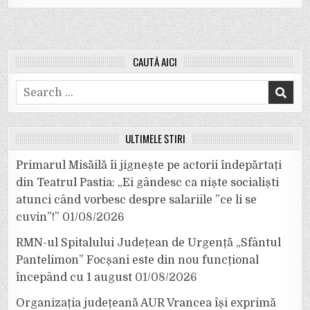
CAUTĂ AICI
Search
for:
ULTIMELE ȘTIRI
Primarul Misăilă îi jignește pe actorii îndepărtați
din Teatrul Pastia: „Ei gândesc ca niște socialiști
atunci când vorbesc despre salariile ”ce li se
cuvin”!”
01/08/2026
RMN-ul Spitalului Județean de Urgență „Sfântul
Pantelimon” Focșani este din nou funcțional
începând cu 1 august
01/08/2026
Organizația județeană AUR Vrancea își exprimă