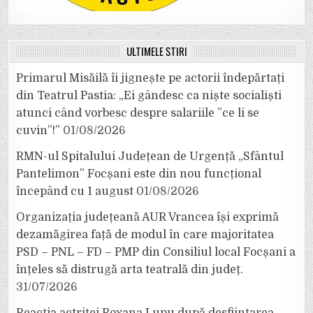
ULTIMELE ȘTIRI
Primarul Misăilă îi jignește pe actorii îndepărtați
din Teatrul Pastia: „Ei gândesc ca niște socialiști
atunci când vorbesc despre salariile ”ce li se
cuvin”!”
01/08/2026
RMN-ul Spitalului Județean de Urgență „Sfântul
Pantelimon” Focșani este din nou funcțional
începând cu 1 august
01/08/2026
Organizația județeană AUR Vrancea își exprimă
dezamăgirea față de modul în care majoritatea
PSD – PNL – FD – PMP din Consiliul local Focșani a
înțeles să distrugă arta teatrală din județ.
31/07/2026