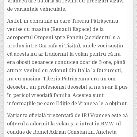
Vrancea are datoria să revină cu precizări vizavi
de variantele vehiculate.
Astfel, în condițiile în care Tiberiu Pătrășcanu
venise cu mașina (Renault Espace) de la
aeroportul Otopeni spre Panciu (accidentul s-a
produs între Garoafa și Tișița), unele voci susțin
că acesta nu ar fi adormit la volan pentru că nu
era obosit deoarece conducea doar de 3 ore, până
atunci venind cu avionul din Italia la București,
nu cu mașina. Tiberiu Pătrășcanu era un om
deosebit, un profesionist deosebit și nu și-ar fi pus
în pericol vreodată familia. Acestea sunt
informațiile pe care Ediție de Vrancea le-a obținut.
Varianta oficială prezentată de IPJ Vrancea este că
ofițerul a adormit la volan și a intrat în BMW-ul
condus de Romel Adrian Constantin. Ancheta