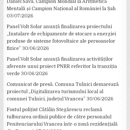
Daniel Sava, Campion Mondial la Aritmetică
Mentală și Campion Național al României la Șah
03/07/2026
Panel Volt Solar anunță finalizarea proiectului
„Instalare de echipamente de stocare a energiei
produse de sisteme fotovoltaice ale persoanelor
fizice”
30/06/2026
Panel Volt Solar anunță finalizarea activităților
aferente unui proiect PNRR referitor la tranziția
verde
30/06/2026
Comunicat de presă. Comuna Tulnici demarează
proiectul „Digitalizarea turismului local al
comunei Tulnici, județul Vrancea”
30/06/2026
Fostul polițist Cătălin Stegărescu reclamă
tulburarea ordinii publice de către personalul
Penitenciarului Vrancea într-o zonă rezidențială