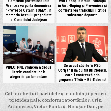
Campusul profesional din
Work-shop la Brăila: Educația
Vrancea va purta denumirea
în Anti-Doping și Prevenirea și
”Profesor Cătălin TOMA”, în
combaterea traficului ilicit de
memoria fostului președinte
substanțe dopante
al Consiliului Județean
Se ascut săbiile în PSD.
VIDEO: PNL Vrancea a depus
Oprișan îi dă cu flit lui Ciolacu,
listele candidaților la
care-l contrează prin
alegerile parlamentare
gruparea Tîlvăr – Bârlădeanu!
Navigare
Cât au cheltuit partidele și candidații pentru
în
prezidențiale, conform raportărilor. Crin
articole
Antonescu, Victor Ponta și Nicușor Dan, pe