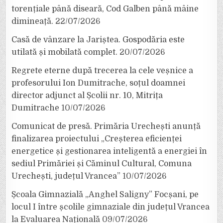
torențiale până diseară, Cod Galben până mâine
dimineață.
22/07/2026
Casă de vânzare la Jariștea. Gospodăria este
utilată și mobilată complet.
20/07/2026
Regrete eterne după trecerea la cele veșnice a
profesorului Ion Dumitrache, soțul doamnei
director adjunct al Școlii nr. 10, Mitrița
Dumitrache
10/07/2026
Comunicat de presă. Primăria Urechești anunță
finalizarea proiectului „Creșterea eficienței
energetice și gestionarea inteligentă a energiei în
sediul Primăriei și Căminul Cultural, Comuna
Urechești, județul Vrancea”
10/07/2026
Școala Gimnazială „Anghel Saligny” Focșani, pe
locul I între școlile gimnaziale din județul Vrancea
la Evaluarea Națională
09/07/2026