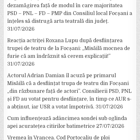
dezamăgirea față de modul în care majoritatea
PSD – PNL – FD – PMP din Consiliul local Focșani a
înțeles să distrugă arta teatrală din județ.
31/07/2026
Reacția actriței Roxana Lupu după desființarea
trupei de teatru de la Focșani: „Misăilă mocnea de
furie că am îndrăznit să cerem explicații!”
31/07/2026
Actorul Adrian Damian îl acuză pe primarul
Misăilă că a desființat trupa de teatru din Focșani
„din răzbunare față de actori”. Consilierii PSD, PNL
și FD au votat pentru desființare, în timp ce AUR s-
a abținut, iar USR a votat împotrivă.
31/07/2026
Cum influențează adâncimea sondei sub oglinda
apei acuratețea citirilor batimetrice
27/07/2026
Vremea în Vrancea. Cod Portocaliu de ploi