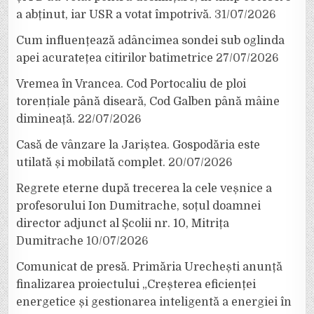
a abținut, iar USR a votat împotrivă.
31/07/2026
Cum influențează adâncimea sondei sub oglinda
apei acuratețea citirilor batimetrice
27/07/2026
Vremea în Vrancea. Cod Portocaliu de ploi
torențiale până diseară, Cod Galben până mâine
dimineață.
22/07/2026
Casă de vânzare la Jariștea. Gospodăria este
utilată și mobilată complet.
20/07/2026
Regrete eterne după trecerea la cele veșnice a
profesorului Ion Dumitrache, soțul doamnei
director adjunct al Școlii nr. 10, Mitrița
Dumitrache
10/07/2026
Comunicat de presă. Primăria Urechești anunță
finalizarea proiectului „Creșterea eficienței
energetice și gestionarea inteligentă a energiei în