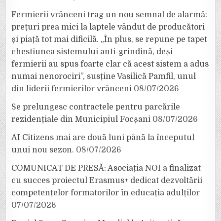
Fermierii vrânceni trag un nou semnal de alarmă:
prețuri prea mici la laptele vândut de producători
și piață tot mai dificilă. „În plus, se repune pe tapet
chestiunea sistemului anti-grindină, deși
fermierii au spus foarte clar că acest sistem a adus
numai nenorociri”, susține Vasilică Pamfil, unul
din liderii fermierilor vrânceni
08/07/2026
Se prelungesc contractele pentru parcările
rezidențiale din Municipiul Focșani
08/07/2026
AI Citizens mai are două luni până la începutul
unui nou sezon.
08/07/2026
COMUNICAT DE PRESĂ: Asociația NOI a finalizat
cu succes proiectul Erasmus+ dedicat dezvoltării
competențelor formatorilor în educația adulților
07/07/2026