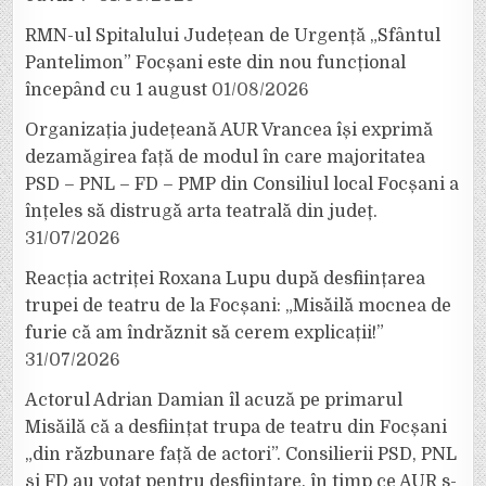
RMN-ul Spitalului Județean de Urgență „Sfântul
Pantelimon” Focșani este din nou funcțional
începând cu 1 august
01/08/2026
Organizația județeană AUR Vrancea își exprimă
dezamăgirea față de modul în care majoritatea
PSD – PNL – FD – PMP din Consiliul local Focșani a
înțeles să distrugă arta teatrală din județ.
31/07/2026
Reacția actriței Roxana Lupu după desființarea
trupei de teatru de la Focșani: „Misăilă mocnea de
furie că am îndrăznit să cerem explicații!”
31/07/2026
Actorul Adrian Damian îl acuză pe primarul
Misăilă că a desființat trupa de teatru din Focșani
„din răzbunare față de actori”. Consilierii PSD, PNL
și FD au votat pentru desființare, în timp ce AUR s-