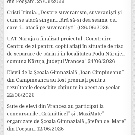
din Focșani.
27/06/2026
Cristi Irimia: „Despre suveranism, suveraniști și
cum se atacă singuri, fără să-și dea seama, cei
care-i… atacă pe suveraniști” :)
26/06/2026
UAT Năruja a finalizat proiectul „Construire
Centru de zi pentru copiii aflați în situație de risc
de separare de părinți în localitatea Podu Nărujei,
comuna Năruja, județul Vrancea”
24/06/2026
Elevii de la Școala Gimnazială „Ioan Cîmpineanu”
din Câmpineanca au fost premiați pentru
rezultatele deosebite obținute în acest an școlar
22/06/2026
Sute de elevi din Vrancea au participat la
concursurile „Grămăticel” și „MaxiMate”,
organizate de Școala Gimnazială „Ștefan cel Mare”
din Focșani.
12/06/2026