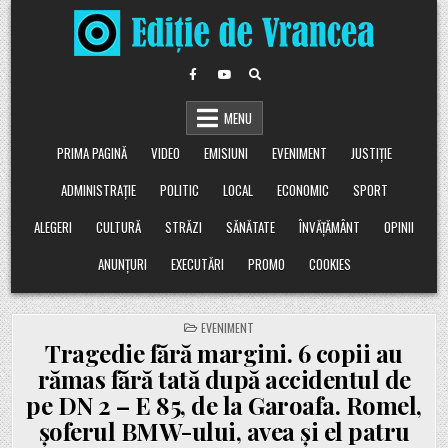
Skip
to
content
MENU
PRIMA PAGINĂ
VIDEO
EMISIUNI
EVENIMENT
JUSTIȚIE
ADMINISTRAȚIE
POLITIC
LOCAL
ECONOMIC
SPORT
ALEGERI
CULTURĂ
STRĂZI
SĂNĂTATE
ÎNVĂȚĂMÂNT
OPINII
ANUNȚURI
EXECUTĂRI
PROMO
COOKIES
POSTED
EVENIMENT
IN
Tragedie fără margini. 6 copii au
rămas fără tată după accidentul de
pe DN 2 – E 85, de la Garoafa. Romel,
șoferul BMW-ului, avea și el patru