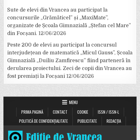
Sute de elevi din Vrancea au participat la
concursurile „Grămăticel” și „MaxiMate”,
organizate de Școala Gimnazială „Ștefan cel Mare”
din Focșani.
12/06/2026
Peste 200 de elevi au participat la concursul
interjudețean de matematică „Micul Gauss”, Școala
Gimnazială „Duiliu Zamfirescu” fiind parteneră în
derularea proiectului. Zeci de copii din Vrancea au
fost premiați la Focșani
12/06/2026
MENU
PRIMA PAGINĂ
CONTACT
COOKIE
ISSN / ISSN-L
POLITICĂ DE CONFIDENȚIALITATE
PUBLICITATE
REDACȚIA