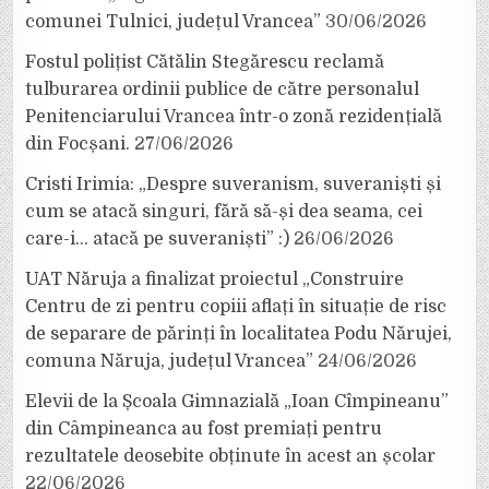
comunei Tulnici, județul Vrancea”
30/06/2026
Fostul polițist Cătălin Stegărescu reclamă
tulburarea ordinii publice de către personalul
Penitenciarului Vrancea într-o zonă rezidențială
din Focșani.
27/06/2026
Cristi Irimia: „Despre suveranism, suveraniști și
cum se atacă singuri, fără să-și dea seama, cei
care-i… atacă pe suveraniști” :)
26/06/2026
UAT Năruja a finalizat proiectul „Construire
Centru de zi pentru copiii aflați în situație de risc
de separare de părinți în localitatea Podu Nărujei,
comuna Năruja, județul Vrancea”
24/06/2026
Elevii de la Școala Gimnazială „Ioan Cîmpineanu”
din Câmpineanca au fost premiați pentru
rezultatele deosebite obținute în acest an școlar
22/06/2026