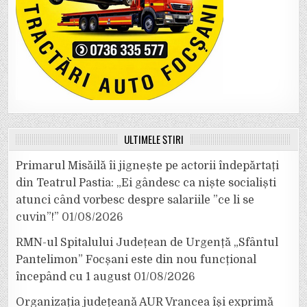
ULTIMELE ȘTIRI
Primarul Misăilă îi jignește pe actorii îndepărtați
din Teatrul Pastia: „Ei gândesc ca niște socialiști
atunci când vorbesc despre salariile ”ce li se
cuvin”!”
01/08/2026
RMN-ul Spitalului Județean de Urgență „Sfântul
Pantelimon” Focșani este din nou funcțional
începând cu 1 august
01/08/2026
Organizația județeană AUR Vrancea își exprimă