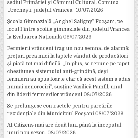
sediul Primăriei și Căminul Cultural, Comuna
Urechești, județul Vrancea”
10/07/2026
Școala Gimnazială „Anghel Saligny” Focșani, pe
locul I între școlile gimnaziale din județul Vrancea
la Evaluarea Națională
09/07/2026
Fermierii vrânceni trag un nou semnal de alarmă:
prețuri prea mici la laptele vândut de producători
și piață tot mai dificilă. „În plus, se repune pe tapet
chestiunea sistemului anti-grindină, deși
fermierii au spus foarte clar că acest sistem a adus
numai nenorociri”, susține Vasilică Pamfil, unul
din liderii fermierilor vrânceni
08/07/2026
Se prelungesc contractele pentru parcările
rezidențiale din Municipiul Focșani
08/07/2026
AI Citizens mai are două luni până la începutul
unui nou sezon.
08/07/2026