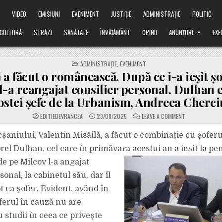
Ă
VIDEO
EMISIUNI
EVENIMENT
JUSTIȚIE
ADMINISTRAȚIE
POLITIC
CULTURĂ
STRĂZI
SĂNĂTATE
ÎNVĂȚĂMÂNT
OPINII
ANUNȚURI
EXE
POSTED
ADMINISTRAȚIE
,
EVENIMENT
IN
 a făcut o românească. După ce i-a ieșit șo
 l-a reangajat consilier personal. Dulhan e
ostei șefe de la Urbanism, Andreea Cherci
ON
EDITIEDEVRANCEA
23/08/2025
LEAVE A COMMENT
MISĂILĂ
A
FĂCUT
șaniului, Valentin Misăilă, a făcut o combinație cu șoferu
O
ROMÂNEASCĂ.
rel Dulhan, cel care în primăvara acestui an a ieșit la pens
DUPĂ
CE
de pe Milcov l-a angajat
I-
A
sonal, la cabinetul său, dar îl
IEȘIT
ȘOFERUL
LA
t ca șofer. Evident, având în
PENSIE,
L-
ferul în cauză nu are
A
REANGAJAT
 studii în ceea ce privește
CONSILIER