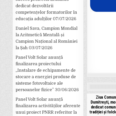
dedicat dezvoltării
competențelor formatorilor în
educația adulților
07/07/2026
Daniel Sava, Campion Mondial
la Aritmetică Mentală și
Campion Național al României
la Șah
03/07/2026
Panel Volt Solar anunță
finalizarea proiectului
„Instalare de echipamente de
stocare a energiei produse de
sisteme fotovoltaice ale
persoanelor fizice”
30/06/2026
Ziua Comun
Panel Volt Solar anunță
Dumitrești, m
finalizarea activităților aferente
dedicat comunit
tradiției și folcl
unui proiect PNRR referitor la