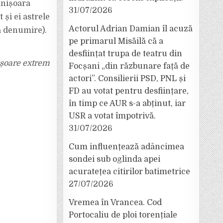
mnișoara
31/07/2026
 și ei astrele
Actorul Adrian Damian îl acuză
a denumire).
pe primarul Misăilă că a
desființat trupa de teatru din
ișoare extrem
Focșani „din răzbunare față de
actori”. Consilierii PSD, PNL și
FD au votat pentru desființare,
în timp ce AUR s-a abținut, iar
USR a votat împotrivă.
31/07/2026
Cum influențează adâncimea
sondei sub oglinda apei
acuratețea citirilor batimetrice
27/07/2026
Vremea în Vrancea. Cod
Portocaliu de ploi torențiale