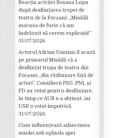
Reacția actriței Roxana Lupu
după desființarea trupei de
teatru de la Focșani: „Misăilă
mocnea de furie că am
îndrăznit să cerem explicații!”
31/07/2026
Actorul Adrian Damian îl acuză
pe primarul Misăilă că a
desființat trupa de teatru din
Focșani „din răzbunare față de
actori”. Consilierii PSD, PNL și
FD au votat pentru desființare,
în timp ce AUR s-a abținut, iar
USR a votat împotrivă.
31/07/2026
Cum influențează adâncimea
sondei sub oglinda apei