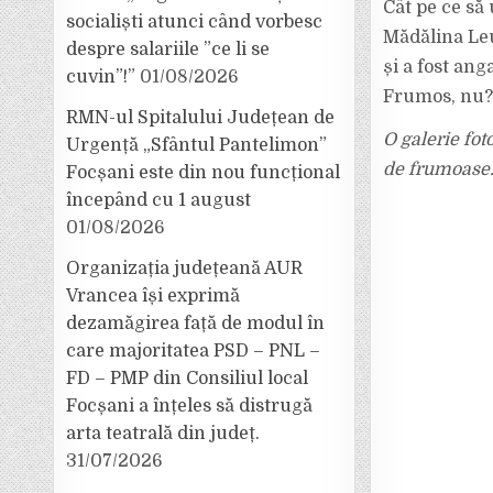
Cât pe ce să
socialiști atunci când vorbesc
Mădălina Leuș
despre salariile ”ce li se
și a fost an
cuvin”!”
01/08/2026
Frumos, nu
RMN-ul Spitalului Județean de
O galerie fo
Urgență „Sfântul Pantelimon”
de frumoase.
Focșani este din nou funcțional
începând cu 1 august
01/08/2026
Organizația județeană AUR
Vrancea își exprimă
dezamăgirea față de modul în
care majoritatea PSD – PNL –
FD – PMP din Consiliul local
Focșani a înțeles să distrugă
arta teatrală din județ.
31/07/2026