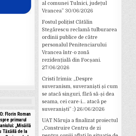
al comunei Tulnici, județul
Vrancea”
30/06/2026
Fostul polițist Cătălin
Stegărescu reclamă tulburarea
ordinii publice de către
personalul Penitenciarului
Vrancea într-o zonă
rezidențială din Focșani.
27/06/2026
Cristi Irimia: „Despre
suveranism, suveraniști și cum
se atacă singuri, fără să-și dea
seama, cei care-i… atacă pe
suveraniști” :)
26/06/2026
O: Florin Roman
spre primarul
UAT Năruja a finalizat proiectul
aniului: „Misăilă
„Construire Centru de zi
u Tăxăilă de la
pentru copiii aflați în situație de