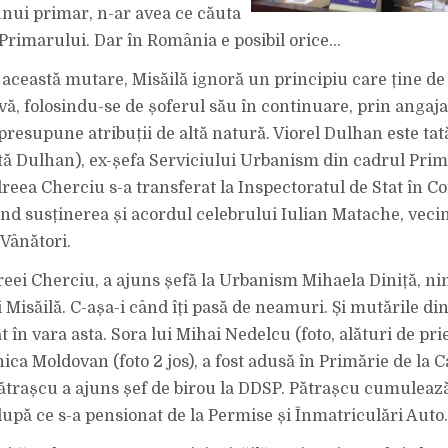
PERSONAL.
unui primar, n-ar avea ce căuta
DULHAN
ESTE
TATĂL
 Primarului. Dar în România e posibil orice…
FOSTEI
ȘEFE
DE
n această mutare, Misăilă ignoră un principiu care ține de
LA
URBANISM,
vă, folosindu-se de șoferul său în continuare, prin angaj
ANDREEA
CHERCIU.
 presupune atribuții de altă natură. Viorel Dulhan este tat
tă Dulhan), ex-șefa Serviciului Urbanism din cadrul Prim
reea Cherciu s-a transferat la Inspectoratul de Stat în Co
nd susținerea și acordul celebrului Iulian Matache, vecin
 Vânători.
reei Cherciu, a ajuns șefă la Urbanism Mihaela Diniță, ni
i Misăilă. C-așa-i când îți pasă de neamuri. Și mutările d
 în vara asta. Sora lui Mihai Nedelcu (foto, alături de pri
ica Moldovan (foto 2 jos), a fost adusă în Primărie de la C
ătrașcu a ajuns șef de birou la DDSP. Pătrașcu cumulează
 după ce s-a pensionat de la Permise și Înmatriculări Auto.