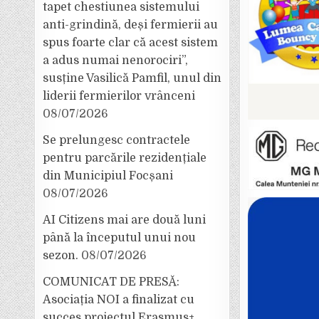
tapet chestiunea sistemului
anti-grindină, deși fermierii au
spus foarte clar că acest sistem
a adus numai nenorociri”,
susține Vasilică Pamfil, unul din
liderii fermierilor vrânceni
08/07/2026
Se prelungesc contractele
pentru parcările rezidențiale
din Municipiul Focșani
08/07/2026
AI Citizens mai are două luni
până la începutul unui nou
sezon.
08/07/2026
COMUNICAT DE PRESĂ:
Asociația NOI a finalizat cu
succes proiectul Erasmus+