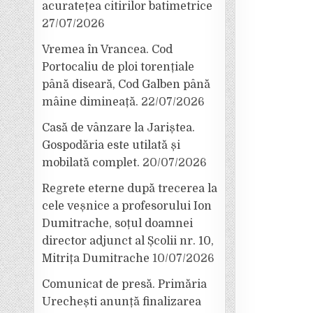
acuratețea citirilor batimetrice
27/07/2026
Vremea în Vrancea. Cod
Portocaliu de ploi torențiale
până diseară, Cod Galben până
mâine dimineață.
22/07/2026
Casă de vânzare la Jariștea.
Gospodăria este utilată și
mobilată complet.
20/07/2026
Regrete eterne după trecerea la
cele veșnice a profesorului Ion
Dumitrache, soțul doamnei
director adjunct al Școlii nr. 10,
Mitrița Dumitrache
10/07/2026
Comunicat de presă. Primăria
Urechești anunță finalizarea