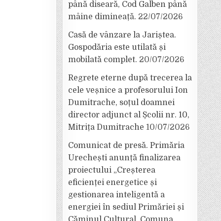
până diseară, Cod Galben până
mâine dimineață.
22/07/2026
Casă de vânzare la Jariștea.
Gospodăria este utilată și
mobilată complet.
20/07/2026
Regrete eterne după trecerea la
cele veșnice a profesorului Ion
Dumitrache, soțul doamnei
director adjunct al Școlii nr. 10,
Mitrița Dumitrache
10/07/2026
Comunicat de presă. Primăria
Urechești anunță finalizarea
proiectului „Creșterea
eficienței energetice și
gestionarea inteligentă a
energiei în sediul Primăriei și
Căminul Cultural, Comuna