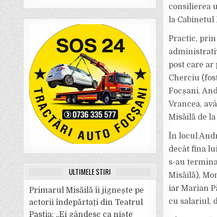
consilierea 
la Cabinetul
Practic, pri
administrati
post care ar
Cherciu (fos
Focșani. And
Vrancea, avâ
Misăilă de la
În locul And
decât fina lu
s-au terminat
ULTIMELE ȘTIRI
Misăilă), Mon
iar Marian P
Primarul Misăilă îi jignește pe
cu salariul,
actorii îndepărtați din Teatrul
Pastia: „Ei gândesc ca niște