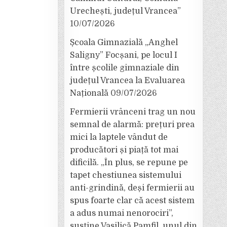
Urechești, județul Vrancea”
10/07/2026
Școala Gimnazială „Anghel
Saligny” Focșani, pe locul I
între școlile gimnaziale din
județul Vrancea la Evaluarea
Națională
09/07/2026
Fermierii vrânceni trag un nou
semnal de alarmă: prețuri prea
mici la laptele vândut de
producători și piață tot mai
dificilă. „În plus, se repune pe
tapet chestiunea sistemului
anti-grindină, deși fermierii au
spus foarte clar că acest sistem
a adus numai nenorociri”,
susține Vasilică Pamfil, unul din