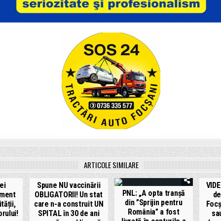
ARTICOLE SIMILARE
ei
Spune NU vaccinării
VIDE
PNL: „A opta tranșă
oment
OBLIGATORII! Un stat
de
din ”Sprijin pentru
ății,
care n-a construit UN
Focș
România” a fost
orului!
SPITAL în 30 de ani
sa