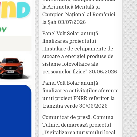
la Aritmetică Mentală și
Campion Național al României
la Șah
03/07/2026
Panel Volt Solar anunță
finalizarea proiectului
„Instalare de echipamente de
stocare a energiei produse de
sisteme fotovoltaice ale
persoanelor fizice”
30/06/2026
Panel Volt Solar anunță
finalizarea activităților aferente
unui proiect PNRR referitor la
tranziția verde
30/06/2026
Comunicat de presă. Comuna
Tulnici demarează proiectul
„Digitalizarea turismului local