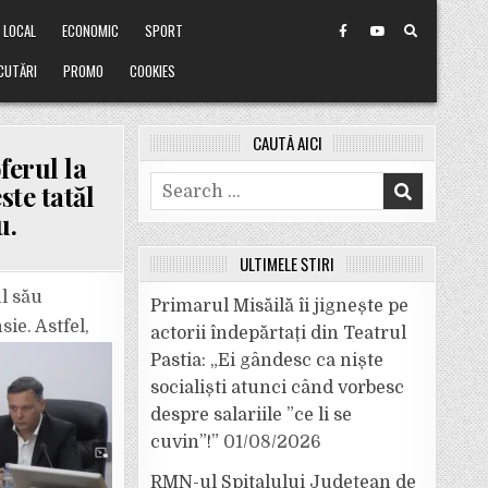
LOCAL
ECONOMIC
SPORT
CUTĂRI
PROMO
COOKIES
CAUTĂ AICI
ferul la
Search
ste tatăl
for:
u.
ULTIMELE ȘTIRI
l său
Primarul Misăilă îi jignește pe
ie. Astfel,
actorii îndepărtați din Teatrul
Pastia: „Ei gândesc ca niște
socialiști atunci când vorbesc
despre salariile ”ce li se
cuvin”!”
01/08/2026
RMN-ul Spitalului Județean de