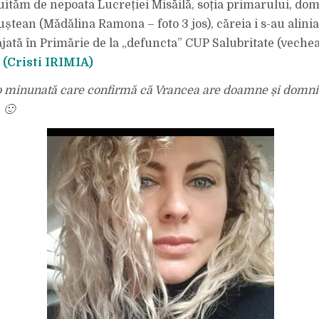
 uităm de nepoata Lucreției Misăilă, soția primarului, do
tean (Mădălina Ramona – foto 3 jos), căreia i s-au aliniat
gajată în Primărie de la „defuncta” CUP Salubritate (veche
?
(Cristi IRIMIA)
to minunată care confirmă că Vrancea are doamne și domn
 🙂