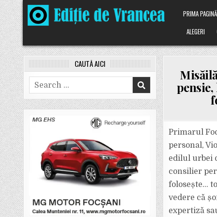
Skip
PRIMA PAGIN
to
content
ALEGERI
CAUTĂ AICI
Misăilă
Search
pensie,
for:
f
Primarul Foc
personal, Vio
edilul urbei 
consilier per
folosește… to
vedere că șo
expertiză sau