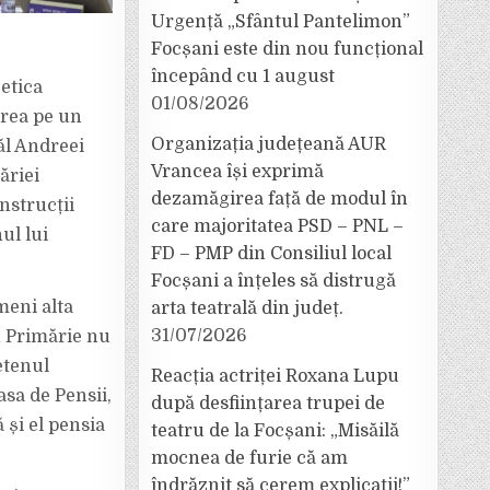
Urgență „Sfântul Pantelimon”
Focșani este din nou funcțional
începând cu 1 august
 etica
01/08/2026
area pe un
Organizația județeană AUR
ăl Andreei
Vrancea își exprimă
ăriei
dezamăgirea față de modul în
nstrucții
care majoritatea PSD – PNL –
ul lui
FD – PMP din Consiliul local
Focșani a înțeles să distrugă
meni alta
arta teatrală din județ.
31/07/2026
in Primărie nu
etenul
Reacția actriței Roxana Lupu
asa de Pensii,
după desființarea trupei de
 și el pensia
teatru de la Focșani: „Misăilă
mocnea de furie că am
îndrăznit să cerem explicații!”