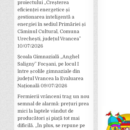
proiectului „Creșterea
eficienței energetice și
gestionarea inteligentă a
energiei în sediul Primăriei și
Căminul Cultural, Comuna
Urechești, județul Vrancea”
10/07/2026
Școala Gimnazială „Anghel
Saligny” Focșani, pe locul I
între școlile gimnaziale din
județul Vrancea la Evaluarea
Națională
09/07/2026
Fermierii vrânceni trag un nou
semnal de alarmă: prețuri prea
mici la laptele vândut de
producători și piață tot mai
dificilă. „În plus, se repune pe