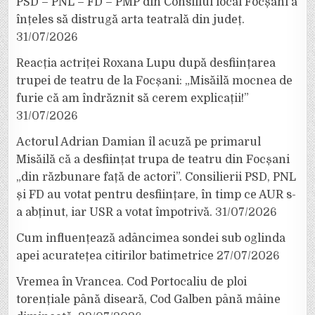
PSD – PNL – FD – PMP din Consiliul local Focșani a
înțeles să distrugă arta teatrală din județ.
31/07/2026
Reacția actriței Roxana Lupu după desființarea
trupei de teatru de la Focșani: „Misăilă mocnea de
furie că am îndrăznit să cerem explicații!”
31/07/2026
Actorul Adrian Damian îl acuză pe primarul
Misăilă că a desființat trupa de teatru din Focșani
„din răzbunare față de actori”. Consilierii PSD, PNL
și FD au votat pentru desființare, în timp ce AUR s-
a abținut, iar USR a votat împotrivă.
31/07/2026
Cum influențează adâncimea sondei sub oglinda
apei acuratețea citirilor batimetrice
27/07/2026
Vremea în Vrancea. Cod Portocaliu de ploi
torențiale până diseară, Cod Galben până mâine