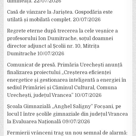
dimineață.
22/07/2026
Casă de vânzare la Jariștea. Gospodăria este
utilată și mobilată complet.
20/07/2026
Regrete eterne după trecerea la cele veșnice a
profesorului Ion Dumitrache, soțul doamnei
director adjunct al Școlii nr. 10, Mitrița
Dumitrache
10/07/2026
Comunicat de presă. Primăria Urechești anunță
finalizarea proiectului „Creșterea eficienței
energetice și gestionarea inteligentă a energiei în
sediul Primăriei și Căminul Cultural, Comuna
Urechești, județul Vrancea”
10/07/2026
Școala Gimnazială „Anghel Saligny” Focșani, pe
locul I între școlile gimnaziale din județul Vrancea
la Evaluarea Națională
09/07/2026
Fermierii vrânceni trag un nou semnal de alarmă: