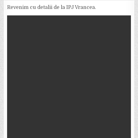
ACCIDENT
PE
Revenim cu detalii de la IPJ Vrancea.
PODUL
DE
LA
VIDRA.
UN
BMW
ȘI
O
MOTOCICLETĂ,
IMPLICATE
ÎN
COLIZIUNE.