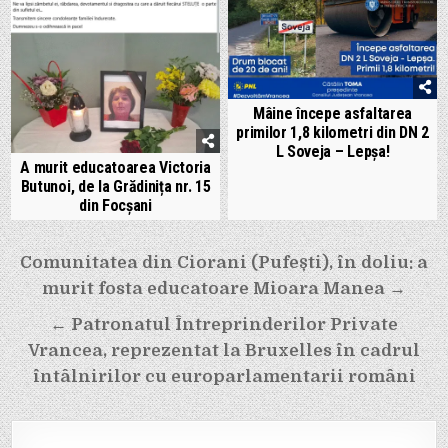
Mâine începe asfaltarea
primilor 1,8 kilometri din DN 2
L Soveja – Lepșa!
A murit educatoarea Victoria
Butunoi, de la Grădinița nr. 15
din Focșani
Navigare
Comunitatea din Ciorani (Pufești), în doliu: a
murit fosta educatoare Mioara Manea →
în
← Patronatul Întreprinderilor Private
articole
Vrancea, reprezentat la Bruxelles în cadrul
întâlnirilor cu europarlamentarii români