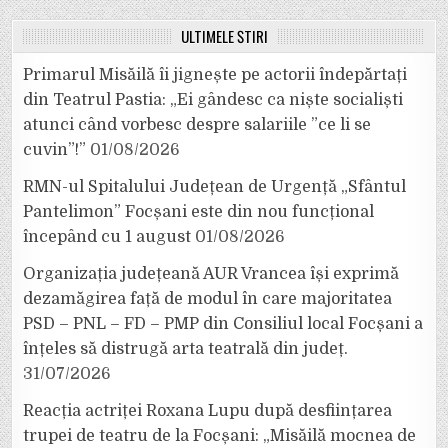
ULTIMELE ȘTIRI
Primarul Misăilă îi jignește pe actorii îndepărtați
din Teatrul Pastia: „Ei gândesc ca niște socialiști
atunci când vorbesc despre salariile ”ce li se
cuvin”!”
01/08/2026
RMN-ul Spitalului Județean de Urgență „Sfântul
Pantelimon” Focșani este din nou funcțional
începând cu 1 august
01/08/2026
Organizația județeană AUR Vrancea își exprimă
dezamăgirea față de modul în care majoritatea
PSD – PNL – FD – PMP din Consiliul local Focșani a
înțeles să distrugă arta teatrală din județ.
31/07/2026
Reacția actriței Roxana Lupu după desființarea
trupei de teatru de la Focșani: „Misăilă mocnea de