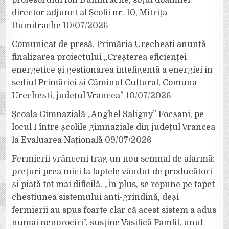
director adjunct al Școlii nr. 10, Mitrița
Dumitrache
10/07/2026
Comunicat de presă. Primăria Urechești anunță
finalizarea proiectului „Creșterea eficienței
energetice și gestionarea inteligentă a energiei în
sediul Primăriei și Căminul Cultural, Comuna
Urechești, județul Vrancea”
10/07/2026
Școala Gimnazială „Anghel Saligny” Focșani, pe
locul I între școlile gimnaziale din județul Vrancea
la Evaluarea Națională
09/07/2026
Fermierii vrânceni trag un nou semnal de alarmă:
prețuri prea mici la laptele vândut de producători
și piață tot mai dificilă. „În plus, se repune pe tapet
chestiunea sistemului anti-grindină, deși
fermierii au spus foarte clar că acest sistem a adus
numai nenorociri”, susține Vasilică Pamfil, unul