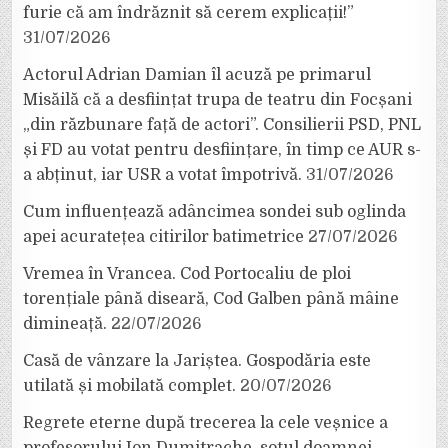
furie că am îndrăznit să cerem explicații!”
31/07/2026
Actorul Adrian Damian îl acuză pe primarul
Misăilă că a desființat trupa de teatru din Focșani
„din răzbunare față de actori”. Consilierii PSD, PNL
și FD au votat pentru desființare, în timp ce AUR s-
a abținut, iar USR a votat împotrivă.
31/07/2026
Cum influențează adâncimea sondei sub oglinda
apei acuratețea citirilor batimetrice
27/07/2026
Vremea în Vrancea. Cod Portocaliu de ploi
torențiale până diseară, Cod Galben până mâine
dimineață.
22/07/2026
Casă de vânzare la Jariștea. Gospodăria este
utilată și mobilată complet.
20/07/2026
Regrete eterne după trecerea la cele veșnice a
profesorului Ion Dumitrache, soțul doamnei