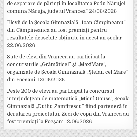
de separare de părinți în localitatea Podu Nărujei,
comuna Năruja, județul Vrancea”
24/06/2026
Elevii de la Școala Gimnazială „Ioan Cîmpineanu”
din Câmpineanca au fost premiați pentru
rezultatele deosebite obținute în acest an școlar
22/06/2026
Sute de elevi din Vrancea au participat la
concursurile „Grămăticel” și „MaxiMate”,
organizate de Școala Gimnazială „Ștefan cel Mare”
din Focșani.
12/06/2026
Peste 200 de elevi au participat la concursul
interjudețean de matematică „Micul Gauss”, Școala
Gimnazială „Duiliu Zamfirescu” fiind parteneră în
derularea proiectului. Zeci de copii din Vrancea au
fost premiați la Focșani
12/06/2026