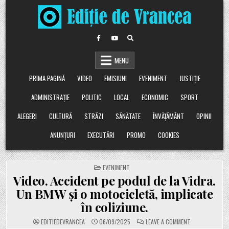
Skip
to
content
MENU
PRIMA PAGINĂ
VIDEO
EMISIUNI
EVENIMENT
JUSTIȚIE
ADMINISTRAȚIE
POLITIC
LOCAL
ECONOMIC
SPORT
ALEGERI
CULTURĂ
STRĂZI
SĂNĂTATE
ÎNVĂȚĂMÂNT
OPINII
ANUNȚURI
EXECUTĂRI
PROMO
COOKIES
POSTED
EVENIMENT
IN
Video. Accident pe podul de la Vidra.
Un BMW și o motocicletă, implicate
în coliziune.
ON
EDITIEDEVRANCEA
06/09/2025
LEAVE A COMMENT
VIDEO.