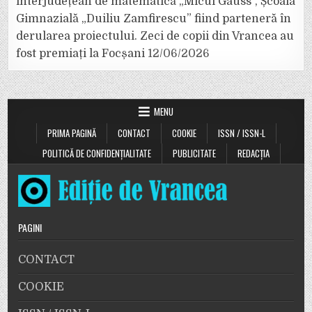
interjudețean de matematică „Micul Gauss”, Școala
Gimnazială „Duiliu Zamfirescu” fiind parteneră în
derularea proiectului. Zeci de copii din Vrancea au
fost premiați la Focșani
12/06/2026
MENU
PRIMA PAGINĂ
CONTACT
COOKIE
ISSN / ISSN-L
POLITICĂ DE CONFIDENȚIALITATE
PUBLICITATE
REDACȚIA
PAGINI
CONTACT
COOKIE