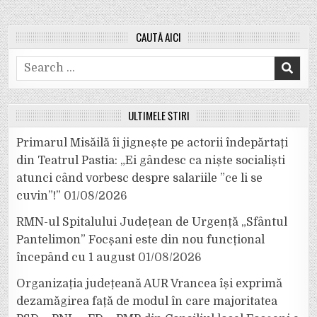
CAUTĂ AICI
Search
for:
ULTIMELE ȘTIRI
Primarul Misăilă îi jignește pe actorii îndepărtați
din Teatrul Pastia: „Ei gândesc ca niște socialiști
atunci când vorbesc despre salariile ”ce li se
cuvin”!”
01/08/2026
RMN-ul Spitalului Județean de Urgență „Sfântul
Pantelimon” Focșani este din nou funcțional
începând cu 1 august
01/08/2026
Organizația județeană AUR Vrancea își exprimă
dezamăgirea față de modul în care majoritatea