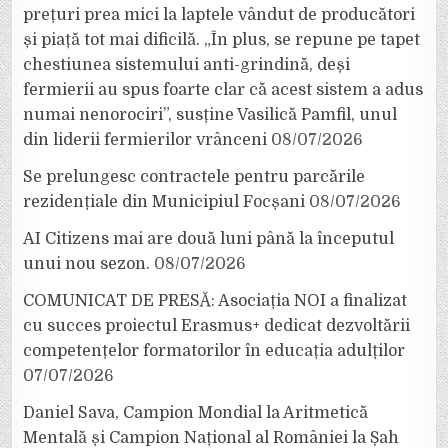
prețuri prea mici la laptele vândut de producători
și piață tot mai dificilă. „În plus, se repune pe tapet
chestiunea sistemului anti-grindină, deși
fermierii au spus foarte clar că acest sistem a adus
numai nenorociri”, susține Vasilică Pamfil, unul
din liderii fermierilor vrânceni
08/07/2026
Se prelungesc contractele pentru parcările
rezidențiale din Municipiul Focșani
08/07/2026
AI Citizens mai are două luni până la începutul
unui nou sezon.
08/07/2026
COMUNICAT DE PRESĂ: Asociația NOI a finalizat
cu succes proiectul Erasmus+ dedicat dezvoltării
competențelor formatorilor în educația adulților
07/07/2026
Daniel Sava, Campion Mondial la Aritmetică
Mentală și Campion Național al României la Șah