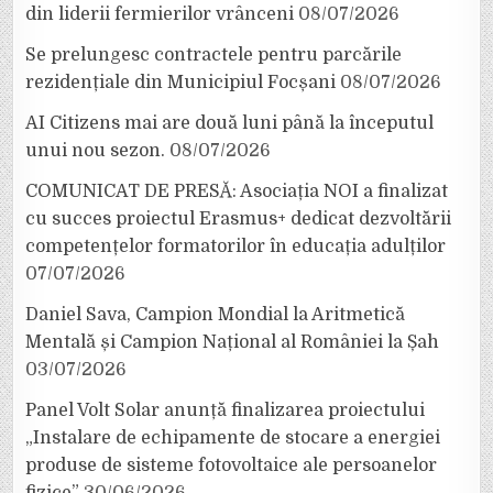
din liderii fermierilor vrânceni
08/07/2026
Se prelungesc contractele pentru parcările
rezidențiale din Municipiul Focșani
08/07/2026
AI Citizens mai are două luni până la începutul
unui nou sezon.
08/07/2026
COMUNICAT DE PRESĂ: Asociația NOI a finalizat
cu succes proiectul Erasmus+ dedicat dezvoltării
competențelor formatorilor în educația adulților
07/07/2026
Daniel Sava, Campion Mondial la Aritmetică
Mentală și Campion Național al României la Șah
03/07/2026
Panel Volt Solar anunță finalizarea proiectului
„Instalare de echipamente de stocare a energiei
produse de sisteme fotovoltaice ale persoanelor
fizice”
30/06/2026