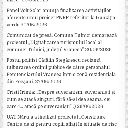
Panel Volt Solar anunță finalizarea activităților
aferente unui proiect PNRR referitor la tranziția
verde
30/06/2026
Comunicat de presă. Comuna Tulnici demarează
proiectul „Digitalizarea turismului local al
comunei Tulnici, județul Vrancea”
30/06/2026
Fostul polițist Cătălin Stegărescu reclamă
tulburarea ordinii publice de către personalul
Penitenciarului Vrancea într-o zonă rezidențială
din Focșani.
27/06/2026
Cristi Irimia: „Despre suveranism, suveraniști și
cum se atacă singuri, fără să-și dea seama, cei
care-i… atacă pe suveraniști” :)
26/06/2026
UAT Năruja a finalizat proiectul „Construire
Centru de zi pentru copiii aflați în situație de risc