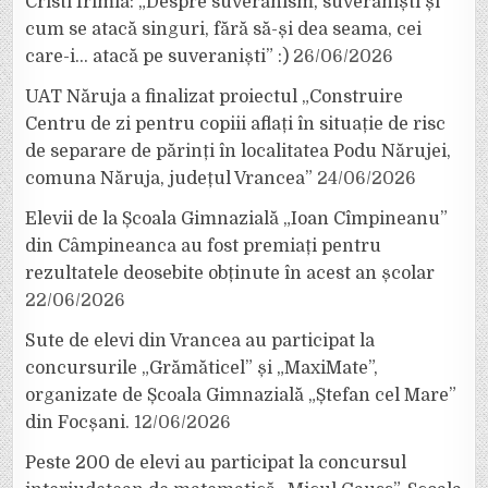
Cristi Irimia: „Despre suveranism, suveraniști și
cum se atacă singuri, fără să-și dea seama, cei
care-i… atacă pe suveraniști” :)
26/06/2026
UAT Năruja a finalizat proiectul „Construire
Centru de zi pentru copiii aflați în situație de risc
de separare de părinți în localitatea Podu Nărujei,
comuna Năruja, județul Vrancea”
24/06/2026
Elevii de la Școala Gimnazială „Ioan Cîmpineanu”
din Câmpineanca au fost premiați pentru
rezultatele deosebite obținute în acest an școlar
22/06/2026
Sute de elevi din Vrancea au participat la
concursurile „Grămăticel” și „MaxiMate”,
organizate de Școala Gimnazială „Ștefan cel Mare”
din Focșani.
12/06/2026
Peste 200 de elevi au participat la concursul