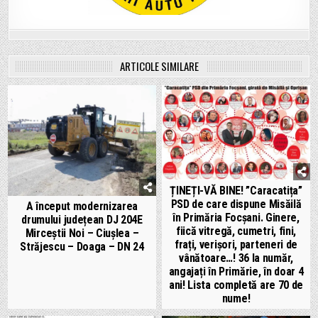
ARTICOLE SIMILARE
ȚINEȚI-VĂ BINE! ”Caracatița”
PSD de care dispune Misăilă
A început modernizarea
în Primăria Focșani. Ginere,
drumului județean DJ 204E
fiică vitregă, cumetri, fini,
Mirceștii Noi – Ciușlea –
frați, verișori, parteneri de
Străjescu – Doaga – DN 24
vânătoare…! 36 la număr,
angajați în Primărie, în doar 4
ani! Lista completă are 70 de
nume!