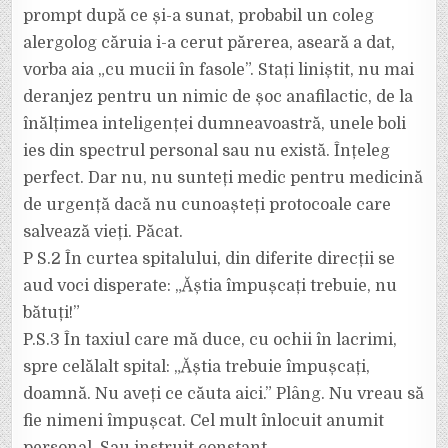
prompt după ce și-a sunat, probabil un coleg
alergolog căruia i-a cerut părerea, aseară a dat,
vorba aia „cu mucii în fasole”. Stați liniștit, nu mai
deranjez pentru un nimic de șoc anafilactic, de la
înălțimea inteligenței dumneavoastră, unele boli
ies din spectrul personal sau nu există. Înțeleg
perfect. Dar nu, nu sunteți medic pentru medicină
de urgență dacă nu cunoașteți protocoale care
salvează vieți. Păcat.
P S.2 În curtea spitalului, din diferite direcții se
aud voci disperate: „Ăștia împușcați trebuie, nu
bătuți!”
P.S.3 În taxiul care mă duce, cu ochii în lacrimi,
spre celălalt spital: „Ăștia trebuie împușcați,
doamnă. Nu aveți ce căuta aici.” Plâng. Nu vreau să
fie nimeni împușcat. Cel mult înlocuit anumit
personal. Sau instruit constant.