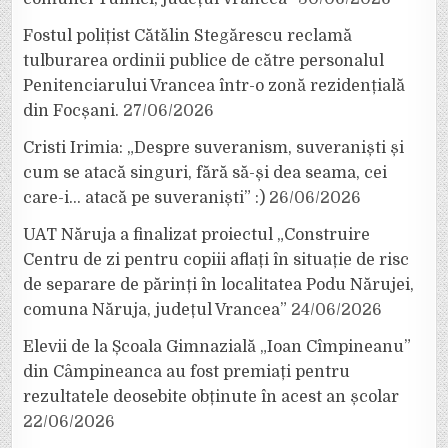
Fostul polițist Cătălin Stegărescu reclamă
tulburarea ordinii publice de către personalul
Penitenciarului Vrancea într-o zonă rezidențială
din Focșani.
27/06/2026
Cristi Irimia: „Despre suveranism, suveraniști și
cum se atacă singuri, fără să-și dea seama, cei
care-i… atacă pe suveraniști” :)
26/06/2026
UAT Năruja a finalizat proiectul „Construire
Centru de zi pentru copiii aflați în situație de risc
de separare de părinți în localitatea Podu Nărujei,
comuna Năruja, județul Vrancea”
24/06/2026
Elevii de la Școala Gimnazială „Ioan Cîmpineanu”
din Câmpineanca au fost premiați pentru
rezultatele deosebite obținute în acest an școlar
22/06/2026