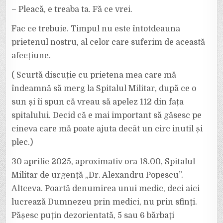
– Pleacă, e treaba ta. Fă ce vrei.
Fac ce trebuie. Timpul nu este întotdeauna
prietenul nostru, al celor care suferim de această
afecțiune.
( Scurtă discuție cu prietena mea care mă
îndeamnă să merg la Spitalul Militar, după ce o
sun și îi spun că vreau să apelez 112 din fața
spitalului. Decid că e mai important să găsesc pe
cineva care mă poate ajuta decât un circ inutil și
plec.)
30 aprilie 2025, aproximativ ora 18.00, Spitalul
Militar de urgență „Dr. Alexandru Popescu”.
Altceva. Poartă denumirea unui medic, deci aici
lucrează Dumnezeu prin medici, nu prin sfinți.
Pășesc puțin dezorientată, 5 sau 6 bărbați