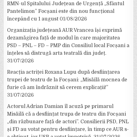
RMN-ul Spitalului Județean de Urgență „Sfântul
Pantelimon” Focșani este din nou funcțional
începând cu 1 august
01/08/2026
Organizația județeană AUR Vrancea își exprimă
dezamăgirea față de modul în care majoritatea
PSD – PNL – FD – PMP din Consiliul local Focșani a
înțeles să distrugă arta teatrală din județ.
31/07/2026
Reacția actriței Roxana Lupu după desființarea
trupei de teatru de la Focșani: „Misăilă mocnea de
furie că am îndrăznit să cerem explicații!”
31/07/2026
Actorul Adrian Damian îl acuză pe primarul
Misăilă că a desființat trupa de teatru din Focșani
„din răzbunare față de actori”. Consilierii PSD, PNL
și FD au votat pentru desființare, în timp ce AUR s-
a abținut, iar USR a votat împotrivă.
31/07/2026