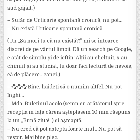
aud gâjâit.)
– Sufăr de Urticarie spontană cronică, nu pot…
– Nu există Urticarie spontană cronică.
(Un „Să mori tu că nu există?!” mi se întoarce
discret de pe vârful limbii. Dă un search pe Google,
e atât de simplu și de ieftin! Alții au cheltuit, s-au
chinuit și au studiat, tu doar faci lectură de nevoie,
că de plăcere.. canci.)
– 🫣🫣🫣 Bine, haideți să o numim altfel. Nu pot
înghi…
– Mda. Buletinul acolo (semn cu arătătorul spre
recepția în fața căreia așteptasem 10 min răspuns
la un „Bună ziua!”) și așteaptă.
– Nu cred că pot aștepta foarte mult. Nu pot să
respir. Mai bine plec.