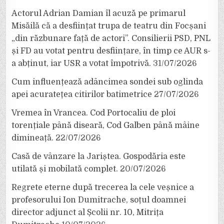
Actorul Adrian Damian îl acuză pe primarul
Misăilă că a desființat trupa de teatru din Focșani
„din răzbunare față de actori”. Consilierii PSD, PNL
și FD au votat pentru desființare, în timp ce AUR s-
a abținut, iar USR a votat împotrivă.
31/07/2026
Cum influențează adâncimea sondei sub oglinda
apei acuratețea citirilor batimetrice
27/07/2026
Vremea în Vrancea. Cod Portocaliu de ploi
torențiale până diseară, Cod Galben până mâine
dimineață.
22/07/2026
Casă de vânzare la Jariștea. Gospodăria este
utilată și mobilată complet.
20/07/2026
Regrete eterne după trecerea la cele veșnice a
profesorului Ion Dumitrache, soțul doamnei
director adjunct al Școlii nr. 10, Mitrița