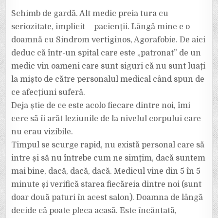
Schimb de gardă. Alt medic preia tura cu
seriozitate, implicit – pacienții. Lângă mine e o
doamnă cu Sindrom vertiginos, Agorafobie. De aici
deduc că într-un spital care este „patronat” de un
medic vin oameni care sunt siguri că nu sunt luați
la mișto de către personalul medical când spun de
ce afecțiuni suferă.
Deja știe de ce este acolo fiecare dintre noi, îmi
cere să îi arăt leziunile de la nivelul corpului care
nu erau vizibile.
Timpul se scurge rapid, nu există personal care să
intre și să nu întrebe cum ne simțim, dacă suntem
mai bine, dacă, dacă, dacă. Medicul vine din 5 în 5
minute și verifică starea fiecăreia dintre noi (sunt
doar două paturi în acest salon). Doamna de lângă
decide că poate pleca acasă. Este încântată,