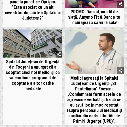
pune la punct pe Oprișan:
”Este asociat cu un alt
PROMO: Dansul, un stil de
investitor din curtea Spitalului
viață. Amymo Fit & Dance te
Județean?”
încurajează să vii la sală!
Spitalul Județean de Urgență
din Focșani a anunțat că a
cooptat cinci noi medici și că
va continua programul de
Medici agresați la Spitalul
cooptare a altor cadre
Județean de Urgență „Sf.
medicale
Pantelimon” Focșani.
„Condamnăm ferm actele de
agresiune verbală și fizică ce
au avut loc în mod repetat
asupra personalului medical și
auxiliar din cadrul Unității de
Primiri Urgențe (UPU)”.