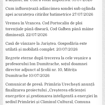
Cum influențează adâncimea sondei sub oglinda
apei acuratețea citirilor batimetrice
27/07/2026
Vremea în Vrancea. Cod Portocaliu de ploi
torențiale până diseară, Cod Galben până mâine
dimineață.
22/07/2026
Casă de vânzare la Jariștea. Gospodăria este
utilată și mobilată complet.
20/07/2026
Regrete eterne după trecerea la cele veșnice a
profesorului Ion Dumitrache, soțul doamnei
director adjunct al Școlii nr. 10, Mitrița
Dumitrache
10/07/2026
Comunicat de presă. Primăria Urechești anunță
finalizarea proiectului „Creșterea eficienței
energetice și gestionarea inteligentă a energiei în
sediul Primăriei și Căminul Cultural, Comuna