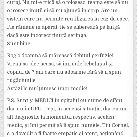
curaj. Nu mi-e frică să o folosesc, teama este să nu
o irosesc inutil și să nu ajungă în corp. Are un
sistem care nu permite reutilizarea în caz de eșec.
Fie rămâne în aparat, fie se eliberează pe lângă
dacă este incorect ținută seringa.
Sunt bine.
Rog o doamnă să mărească debitul perfuziei.
Vreau să plec acasă, să îmi culc bebelușul și
copilul de 7 ani care nu adoarme fără să îi spun
rugăciunile.
Astăzi le mulțumesc unor medici.
P.S. Sunt și MEDICI în spitalul cu nume de sfânt,
dar nu în UPU. Deși, în aceeași situație, dar cu un
alt diagnostic la momentul respectiv, același
medic, și îmi permit să îi spun numele, Țîu Cornel,
s-a dovedit a fi foarte empatic și atent, acționând