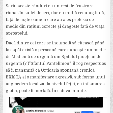
UNEI
PACIENTE
Scriu aceste rânduri cu un rest de frustrare
DE
LA
rămas în suflet de ieri, dar cu multă recunoștință,
SPITALUL
JUDEȚEAN
față de niște oameni care au ales profesia de
DE
URGENȚĂ
medic din rațiuni corecte și dragoste față de viața
„SF.
PANTELIMON”
DIN
aproapelui.
FOCȘANI.
Dacă dintre cei care se încumetă să citească până
la capăt există o persoană care cunoaște un medic
de Medicină de urgență din Spitalul județean de
urgență (?!)”Sfântul Pantelimon”, îl rog respectuos
să îi transmită că Urticaria spontană cronică
EXISTĂ și o manifestare agresivă, sub forma unui
angioedem localizat la nivelul feței, cu inflamarea
glotei, poate fi mortală. În câteva minute.