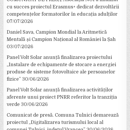
cu succes proiectul Erasmus+ dedicat dezvoltării
competențelor formatorilor în educația adulților
07/07/2026
Daniel Sava, Campion Mondial la Aritmetică
Mentală și Campion Național al României la Șah
03/07/2026
Panel Volt Solar anunță finalizarea proiectului
„Instalare de echipamente de stocare a energiei
produse de sisteme fotovoltaice ale persoanelor
fizice”
30/06/2026
Panel Volt Solar anunță finalizarea activităților
aferente unui proiect PNRR referitor la tranziția
verde
30/06/2026
Comunicat de presă. Comuna Tulnici demarează
proiectul „Digitalizarea turismului local al
comunei Tulnici, județul Vrancea”
30/06/2026