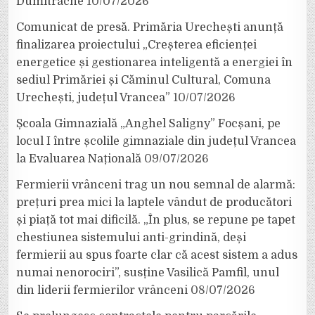
Dumitrache
10/07/2026
Comunicat de presă. Primăria Urechești anunță
finalizarea proiectului „Creșterea eficienței
energetice și gestionarea inteligentă a energiei în
sediul Primăriei și Căminul Cultural, Comuna
Urechești, județul Vrancea”
10/07/2026
Școala Gimnazială „Anghel Saligny” Focșani, pe
locul I între școlile gimnaziale din județul Vrancea
la Evaluarea Națională
09/07/2026
Fermierii vrânceni trag un nou semnal de alarmă:
prețuri prea mici la laptele vândut de producători
și piață tot mai dificilă. „În plus, se repune pe tapet
chestiunea sistemului anti-grindină, deși
fermierii au spus foarte clar că acest sistem a adus
numai nenorociri”, susține Vasilică Pamfil, unul
din liderii fermierilor vrânceni
08/07/2026