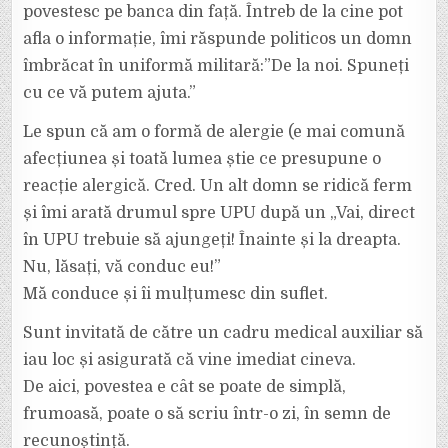
povestesc pe banca din față. Întreb de la cine pot
afla o informație, îmi răspunde politicos un domn
îmbrăcat în uniformă militară:”De la noi. Spuneți
cu ce vă putem ajuta.”
Le spun că am o formă de alergie (e mai comună
afecțiunea și toată lumea știe ce presupune o
reacție alergică. Cred. Un alt domn se ridică ferm
și îmi arată drumul spre UPU după un „Vai, direct
în UPU trebuie să ajungeți! Înainte și la dreapta.
Nu, lăsați, vă conduc eu!”
Mă conduce și îi mulțumesc din suflet.
Sunt invitată de către un cadru medical auxiliar să
iau loc și asigurată că vine imediat cineva.
De aici, povestea e cât se poate de simplă,
frumoasă, poate o să scriu într-o zi, în semn de
recunoștință.