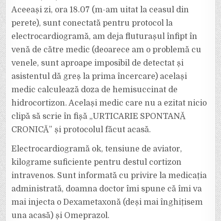
Aceeași zi, ora 18.07 (m-am uitat la ceasul din
perete), sunt conectată pentru protocol la
electrocardiogramă, am deja fluturașul înfipt în
venă de către medic (deoarece am o problemă cu
venele, sunt aproape imposibil de detectat și
asistentul dă greș la prima încercare) același
medic calculează doza de hemisuccinat de
hidrocortizon. Același medic care nu a ezitat nicio
clipă să scrie în fișă „URTICARIE SPONTANĂ
CRONICĂ” și protocolul făcut acasă.
Electrocardiogramă ok, tensiune de aviator,
kilograme suficiente pentru destul cortizon
intravenos. Sunt informată cu privire la medicația
administrată, doamna doctor îmi spune că îmi va
mai injecta o Dexametaxonă (deși mai înghițisem
una acasă) și Omeprazol.