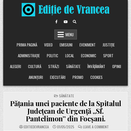
Skip
to
content
MENU
PRIMA PAGINĂ
VIDEO
EMISIUNI
EVENIMENT
JUSTIȚIE
ADMINISTRAȚIE
POLITIC
LOCAL
ECONOMIC
SPORT
ALEGERI
CULTURĂ
STRĂZI
SĂNĂTATE
ÎNVĂȚĂMÂNT
OPINII
ANUNȚURI
EXECUTĂRI
PROMO
COOKIES
POSTED
SĂNĂTATE
IN
Pățania unei paciente de la Spitalul
Județean de Urgență „Sf.
Pantelimon” din Focșani.
ON
EDITIEDEVRANCEA
01/05/2025
LEAVE A COMMENT
PĂȚANIA