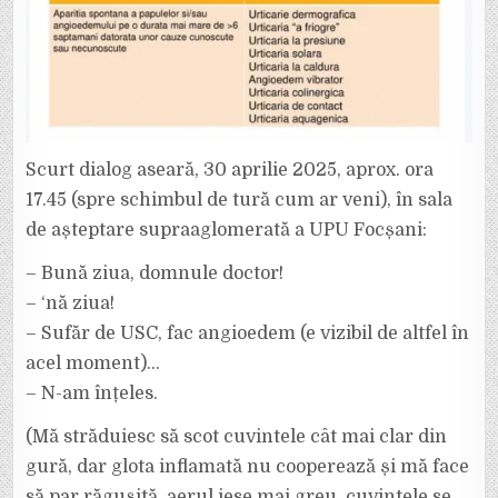
Scurt dialog aseară, 30 aprilie 2025, aprox. ora
17.45 (spre schimbul de tură cum ar veni), în sala
de așteptare supraaglomerată a UPU Focșani:
– Bună ziua, domnule doctor!
– ‘nă ziua!
– Sufăr de USC, fac angioedem (e vizibil de altfel în
acel moment)…
– N-am înțeles.
(Mă străduiesc să scot cuvintele cât mai clar din
gură, dar glota inflamată nu cooperează și mă face
să par răgușită, aerul iese mai greu, cuvintele se