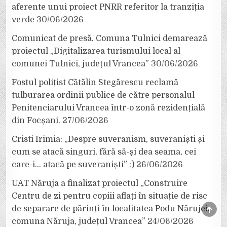
aferente unui proiect PNRR referitor la tranziția
verde
30/06/2026
Comunicat de presă. Comuna Tulnici demarează
proiectul „Digitalizarea turismului local al
comunei Tulnici, județul Vrancea”
30/06/2026
Fostul polițist Cătălin Stegărescu reclamă
tulburarea ordinii publice de către personalul
Penitenciarului Vrancea într-o zonă rezidențială
din Focșani.
27/06/2026
Cristi Irimia: „Despre suveranism, suveraniști și
cum se atacă singuri, fără să-și dea seama, cei
care-i… atacă pe suveraniști” :)
26/06/2026
UAT Năruja a finalizat proiectul „Construire
Centru de zi pentru copiii aflați în situație de risc
SCRO
de separare de părinți în localitatea Podu Nărujei,
TO
comuna Năruja, județul Vrancea”
24/06/2026
TOP