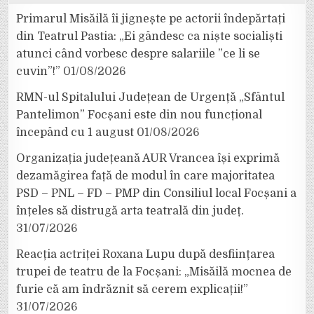
Primarul Misăilă îi jignește pe actorii îndepărtați
din Teatrul Pastia: „Ei gândesc ca niște socialiști
atunci când vorbesc despre salariile ”ce li se
cuvin”!”
01/08/2026
RMN-ul Spitalului Județean de Urgență „Sfântul
Pantelimon” Focșani este din nou funcțional
începând cu 1 august
01/08/2026
Organizația județeană AUR Vrancea își exprimă
dezamăgirea față de modul în care majoritatea
PSD – PNL – FD – PMP din Consiliul local Focșani a
înțeles să distrugă arta teatrală din județ.
31/07/2026
Reacția actriței Roxana Lupu după desființarea
trupei de teatru de la Focșani: „Misăilă mocnea de
furie că am îndrăznit să cerem explicații!”
31/07/2026