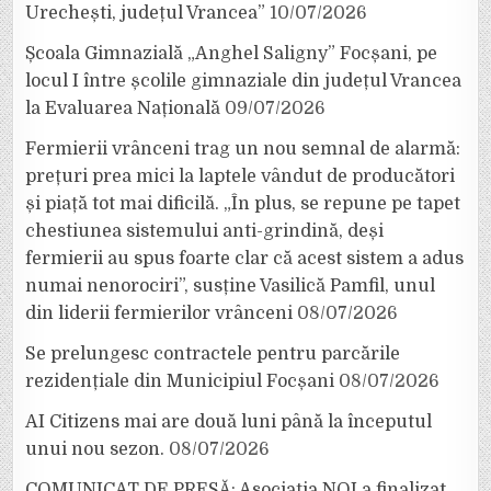
Urechești, județul Vrancea”
10/07/2026
Școala Gimnazială „Anghel Saligny” Focșani, pe
locul I între școlile gimnaziale din județul Vrancea
la Evaluarea Națională
09/07/2026
Fermierii vrânceni trag un nou semnal de alarmă:
prețuri prea mici la laptele vândut de producători
și piață tot mai dificilă. „În plus, se repune pe tapet
chestiunea sistemului anti-grindină, deși
fermierii au spus foarte clar că acest sistem a adus
numai nenorociri”, susține Vasilică Pamfil, unul
din liderii fermierilor vrânceni
08/07/2026
Se prelungesc contractele pentru parcările
rezidențiale din Municipiul Focșani
08/07/2026
AI Citizens mai are două luni până la începutul
unui nou sezon.
08/07/2026
COMUNICAT DE PRESĂ: Asociația NOI a finalizat