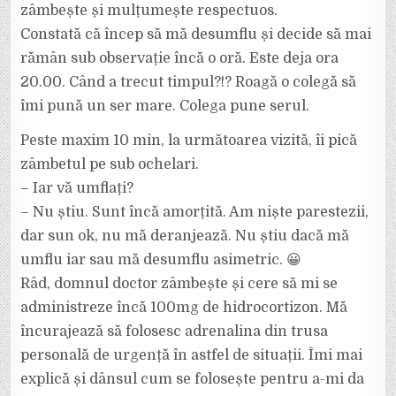
zâmbește și mulțumește respectuos.
Constată că încep să mă desumflu și decide să mai
rămân sub observație încă o oră. Este deja ora
20.00. Când a trecut timpul?!? Roagă o colegă să
îmi pună un ser mare. Colega pune serul.
Peste maxim 10 min, la următoarea vizită, îi pică
zâmbetul pe sub ochelari.
– Iar vă umflați?
– Nu știu. Sunt încă amorțită. Am niște parestezii,
dar sun ok, nu mă deranjează. Nu știu dacă mă
umflu iar sau mă desumflu asimetric. 😀
Râd, domnul doctor zâmbește și cere să mi se
administreze încă 100mg de hidrocortizon. Mă
încurajează să folosesc adrenalina din trusa
personală de urgență în astfel de situații. Îmi mai
explică și dânsul cum se folosește pentru a-mi da