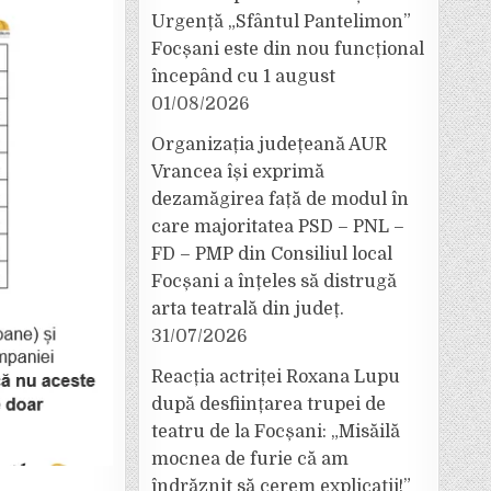
Urgență „Sfântul Pantelimon”
Focșani este din nou funcțional
începând cu 1 august
01/08/2026
Organizația județeană AUR
Vrancea își exprimă
dezamăgirea față de modul în
care majoritatea PSD – PNL –
FD – PMP din Consiliul local
Focșani a înțeles să distrugă
arta teatrală din județ.
31/07/2026
Reacția actriței Roxana Lupu
după desființarea trupei de
teatru de la Focșani: „Misăilă
mocnea de furie că am
îndrăznit să cerem explicații!”