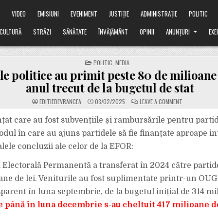
Ă
VIDEO
EMISIUNI
EVENIMENT
JUSTIȚIE
ADMINISTRAȚIE
POLITIC
CULTURĂ
STRĂZI
SĂNĂTATE
ÎNVĂȚĂMÂNT
OPINII
ANUNȚURI
EXE
POSTED
POLITIC
,
MEDIA
IN
le politice au primit peste 80 de milioane
anul trecut de la bugetul de stat
ON
EDITIEDEVRANCEA
03/02/2025
LEAVE A COMMENT
PARTIDELE
POLITICE
AU
at care au fost subvențiile și rambursările pentru partid
PRIMIT
PESTE
dul în care au ajuns partidele să fie finanțate aproape in
80
DE
alele concluzii ale celor de la EFOR:
MILIOANE
DE
EURO
a Electorală Permanentă a transferat în 2024 către partide
ANUL
TRECUT
DE
ane de lei. Veniturile au fost suplimentate printr-un OUG
LA
BUGETUL
arent în luna septembrie, de la bugetul inițial de 314 mil
DE
STAT
e până în luna decembrie s-au cheltuit 417 milioane de