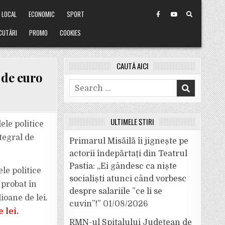
LOCAL
ECONOMIC
SPORT
CUTĂRI
PROMO
COOKIES
CAUTĂ AICI
 de euro
Search
for:
ULTIMELE ȘTIRI
ele politice
tegral de
Primarul Misăilă îi jignește pe
actorii îndepărtați din Teatrul
Pastia: „Ei gândesc ca niște
le politice
socialiști atunci când vorbesc
 probat în
despre salariile ”ce li se
ioane de lei.
cuvin”!”
01/08/2026
 lei.
RMN-ul Spitalului Județean de