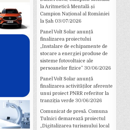
la Aritmetică Mentală și
Campion Național al României
la Șah
03/07/2026
Panel Volt Solar anunță
finalizarea proiectului
„Instalare de echipamente de
stocare a energiei produse de
sisteme fotovoltaice ale
persoanelor fizice”
30/06/2026
Panel Volt Solar anunță
finalizarea activităților aferente
unui proiect PNRR referitor la
tranziția verde
30/06/2026
Comunicat de presă. Comuna
Tulnici demarează proiectul
„Digitalizarea turismului local