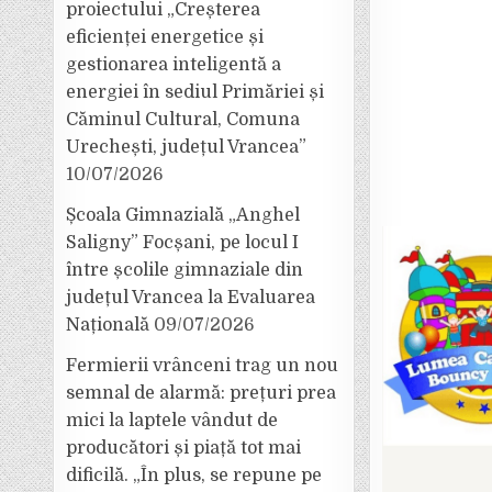
proiectului „Creșterea
eficienței energetice și
gestionarea inteligentă a
energiei în sediul Primăriei și
Căminul Cultural, Comuna
Urechești, județul Vrancea”
10/07/2026
Școala Gimnazială „Anghel
Saligny” Focșani, pe locul I
între școlile gimnaziale din
județul Vrancea la Evaluarea
Națională
09/07/2026
Fermierii vrânceni trag un nou
semnal de alarmă: prețuri prea
mici la laptele vândut de
producători și piață tot mai
dificilă. „În plus, se repune pe