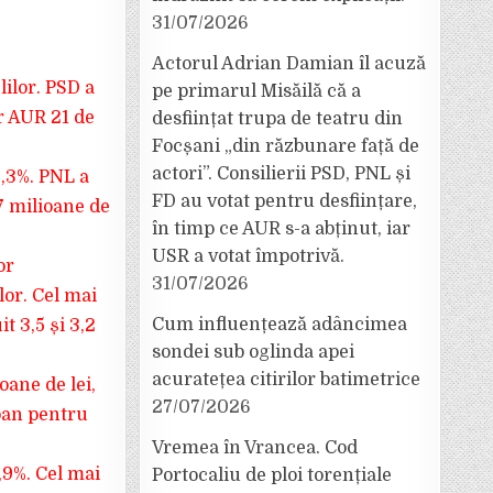
31/07/2026
Actorul Adrian Damian îl acuză
lilor. PSD a
pe primarul Misăilă că a
r AUR 21 de
desființat trupa de teatru din
Focșani „din răzbunare față de
actori”. Consilierii PSD, PNL și
9,3%. PNL a
FD au votat pentru desființare,
,7 milioane de
în timp ce AUR s-a abținut, iar
USR a votat împotrivă.
or
31/07/2026
ilor. Cel mai
Cum influențează adâncimea
t 3,5 și 3,2
sondei sub oglinda apei
acuratețea citirilor batimetrice
oane de lei,
27/07/2026
 ban pentru
Vremea în Vrancea. Cod
3,9%. Cel mai
Portocaliu de ploi torențiale