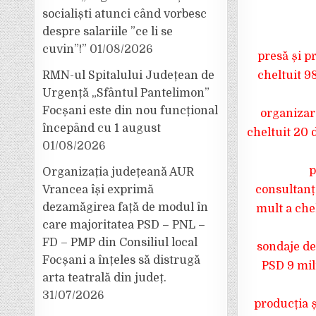
socialiști atunci când vorbesc
despre salariile ”ce li se
cuvin”!”
01/08/2026
presă și p
cheltuit 9
RMN-ul Spitalului Județean de
Urgență „Sfântul Pantelimon”
Focșani este din nou funcțional
organizare
începând cu 1 august
cheltuit 20 
01/08/2026
p
Organizația județeană AUR
consultanță
Vrancea își exprimă
dezamăgirea față de modul în
mult a chel
care majoritatea PSD – PNL –
FD – PMP din Consiliul local
sondaje de 
Focșani a înțeles să distrugă
PSD 9 mili
arta teatrală din județ.
31/07/2026
producția ș