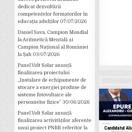
dedicat dezvoltării
competențelor formatorilor în
educația adulților
07/07/2026
Daniel Sava, Campion Mondial
la Aritmetică Mentală și
Campion Național al României
la Șah
03/07/2026
Panel Volt Solar anunță
finalizarea proiectului
„Instalare de echipamente de
stocare a energiei produse de
sisteme fotovoltaice ale
persoanelor fizice”
30/06/2026
Panel Volt Solar anunță
finalizarea activităților aferente
Candidatul Ali
unui proiect PNRR referitor la