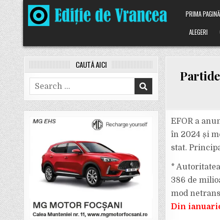
Skip
PRIMA PAGIN
to
content
ALEGERI
CAUTĂ AICI
Partide
Search
for:
EFOR a anunț
în 2024 și mo
stat. Princip
* Autoritate
386 de milio
mod netransp
Din ianuari