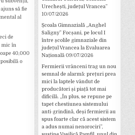
u subvenții,
Urechești, județul Vrancea”
ajuns să fie
10/07/2026
amental al
Școala Gimnazială „Anghel
Saligny” Focșani, pe locul I
eci de
între școlile gimnaziale din
 mic în
județul Vrancea la Evaluarea
proape 40,000
Națională
09/07/2026
posibilă o
Fermierii vrânceni trag un nou
semnal de alarmă: prețuri prea
mici la laptele vândut de
producători și piață tot mai
dificilă. „În plus, se repune pe
tapet chestiunea sistemului
anti-grindină, deși fermierii au
spus foarte clar că acest sistem
a adus numai nenorociri”,
susține Vasilică Pamfil, unul din