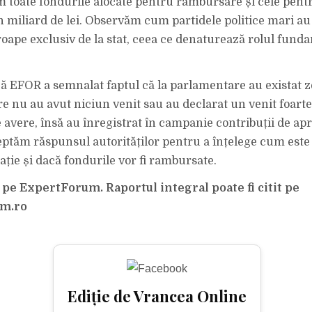
toate fondurile alocate pentru rambursare și cele pentr
 miliard de lei. Observăm cum partidele politice mari au 
roape exclusiv de la stat, ceea ce denaturează rolul fund
 EFOR a semnalat faptul că la parlamentare au existat z
re nu au avut niciun venit sau au declarat un venit foarte
e avere, însă au înregistrat în campanie contribuții de a
eptăm răspunsul autorităților pentru a înțelege cum este 
uație și dacă fondurile vor fi rambursate.
 pe ExpertForum. Raportul integral poate fi citit pe
um.ro
Ediție de Vrancea Online