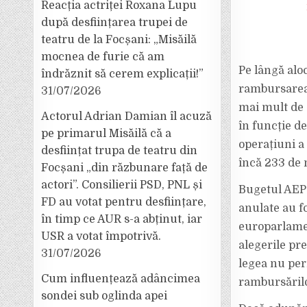
Reacția actriței Roxana Lupu
după desființarea trupei de
teatru de la Focșani: „Misăilă
mocnea de furie că am
Pe lângă alo
îndrăznit să cerem explicații!”
rambursarea 
31/07/2026
mai mult de 3
Actorul Adrian Damian îl acuză
în funcție d
pe primarul Misăilă că a
operațiuni a 
desființat trupa de teatru din
încă 233 de m
Focșani „din răzbunare față de
actori”. Consilierii PSD, PNL și
Bugetul AEP 
FD au votat pentru desființare,
anulate au fo
în timp ce AUR s-a abținut, iar
europarlamen
USR a votat împotrivă.
alegerile pr
31/07/2026
legea nu per
Cum influențează adâncimea
rambursărilor
sondei sub oglinda apei