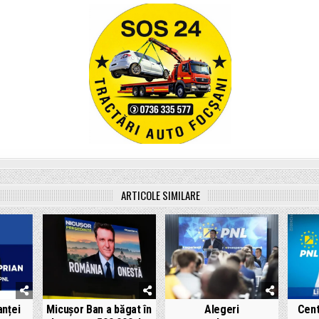
ARTICOLE SIMILARE
anței
Micușor Ban a băgat în
Alegeri
Cent