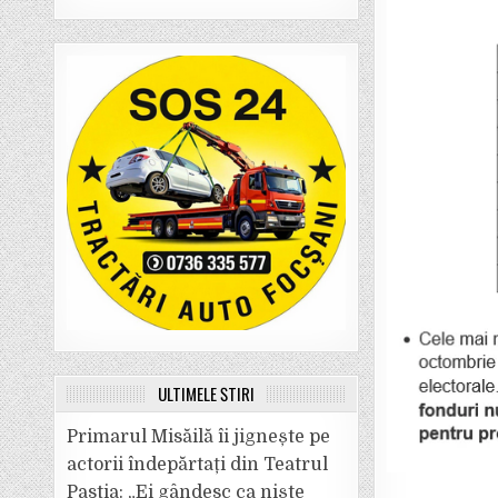
ULTIMELE ȘTIRI
Primarul Misăilă îi jignește pe
actorii îndepărtați din Teatrul
Pastia: „Ei gândesc ca niște