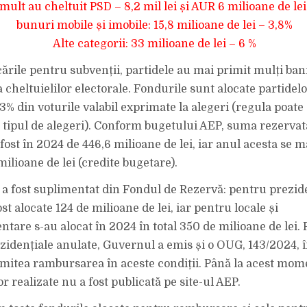
mult au cheltuit PSD – 8,2 mil lei și AUR 6 milioane de lei
bunuri mobile și imobile: 15,8 milioane de lei – 3,8%
Alte categorii: 33 milioane de lei – 6 %
cările pentru subvenții, partidele au mai primit mulți ban
cheltuielilor electorale. Fondurile sunt alocate partidelo
% din voturile valabil exprimate la alegeri (regula poate d
e tipul de alegeri). Conform bugetului AEP, suma rezervat
fost în 2024 de 446,6 milioane de lei, iar anul acesta se 
ilioane de lei (credite bugetare).
a fost suplimentat din Fondul de Rezervă: pentru prezide
st alocate 124 de milioane de lei, iar pentru locale și
tare s-au alocat în 2024 în total 350 de milioane de lei.
ezidențiale anulate, Guvernul a emis și o OUG, 143/2024, 
mitea rambursarea în aceste condiții. Până la acest mome
 realizate nu a fost publicată pe site-ul AEP.