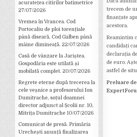
Dacă adunăm 
acuratețea citirilor batimetrice
trecem de un
27/07/2026
finanțate ap
Vremea în Vrancea. Cod
acestora.
Portocaliu de ploi torențiale
până diseară, Cod Galben până
Reamintim că
mâine dimineață.
22/07/2026
candidați ca
declarația d
Casă de vânzare la Jariștea.
de euro. Așt
Gospodăria este utilată și
astfel de sit
mobilată complet.
20/07/2026
Preluare de
Regrete eterne după trecerea la
cele veșnice a profesorului Ion
ExpertFor
Dumitrache, soțul doamnei
director adjunct al Școlii nr. 10,
Mitrița Dumitrache
10/07/2026
Comunicat de presă. Primăria
Urechești anunță finalizarea