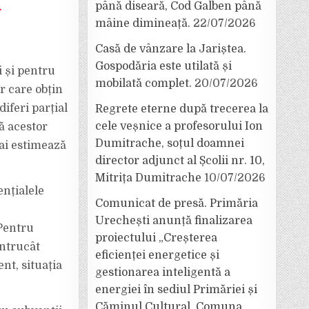
până diseară, Cod Galben până
.
mâine dimineață.
22/07/2026
Casă de vânzare la Jariștea.
Gospodăria este utilată și
i și pentru
mobilată complet.
20/07/2026
r care obțin
iferi parțial
Regrete eterne după trecerea la
cele veșnice a profesorului Ion
ă acestor
Dumitrache, soțul doamnei
mai estimează
director adjunct al Școlii nr. 10,
Mitrița Dumitrache
10/07/2026
nțialele
Comunicat de presă. Primăria
Urechești anunță finalizarea
 Pentru
proiectului „Creșterea
întrucât
eficienței energetice și
nt, situația
gestionarea inteligentă a
energiei în sediul Primăriei și
Căminul Cultural, Comuna