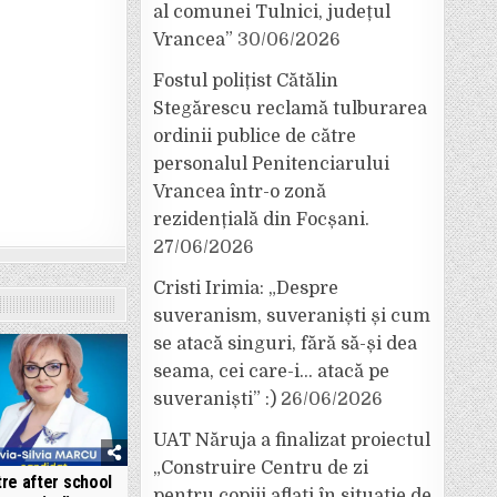
al comunei Tulnici, județul
Vrancea”
30/06/2026
Fostul polițist Cătălin
Stegărescu reclamă tulburarea
ordinii publice de către
personalul Penitenciarului
Vrancea într-o zonă
rezidențială din Focșani.
27/06/2026
Cristi Irimia: „Despre
suveranism, suveraniști și cum
se atacă singuri, fără să-și dea
seama, cei care-i… atacă pe
suveraniști” :)
26/06/2026
UAT Năruja a finalizat proiectul
„Construire Centru de zi
re after school
pentru copiii aflați în situație de