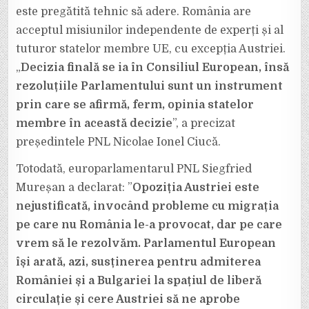
este pregătită tehnic să adere. România are
acceptul misiunilor independente de experți și al
tuturor statelor membre UE, cu excepția Austriei.
„
Decizia finală se ia în Consiliul European, însă
rezoluțiile Parlamentului sunt un instrument
prin care se afirmă, ferm, opinia statelor
membre în această decizie
”, a precizat
președintele PNL Nicolae Ionel Ciucă.
Totodată, europarlamentarul PNL Siegfried
Mureșan a declarat: ”
Opoziția Austriei este
nejustificată, invocând probleme cu migrația
pe care nu România le-a provocat, dar pe care
vrem să le rezolvăm. Parlamentul European
își arată, azi, susținerea pentru admiterea
României și a Bulgariei la spațiul de liberă
circulație și cere Austriei să ne aprobe