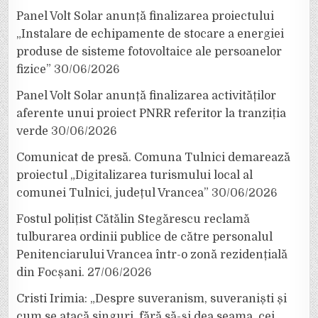
Panel Volt Solar anunță finalizarea proiectului
„Instalare de echipamente de stocare a energiei
produse de sisteme fotovoltaice ale persoanelor
fizice”
30/06/2026
Panel Volt Solar anunță finalizarea activităților
aferente unui proiect PNRR referitor la tranziția
verde
30/06/2026
Comunicat de presă. Comuna Tulnici demarează
proiectul „Digitalizarea turismului local al
comunei Tulnici, județul Vrancea”
30/06/2026
Fostul polițist Cătălin Stegărescu reclamă
tulburarea ordinii publice de către personalul
Penitenciarului Vrancea într-o zonă rezidențială
din Focșani.
27/06/2026
Cristi Irimia: „Despre suveranism, suveraniști și
cum se atacă singuri, fără să-și dea seama, cei