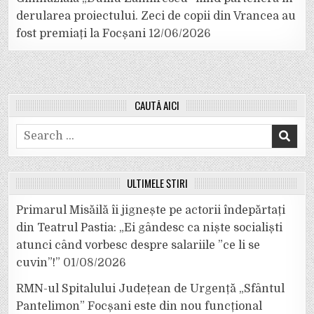
derularea proiectului. Zeci de copii din Vrancea au
fost premiați la Focșani
12/06/2026
CAUTĂ AICI
Search
for:
ULTIMELE ȘTIRI
Primarul Misăilă îi jignește pe actorii îndepărtați
din Teatrul Pastia: „Ei gândesc ca niște socialiști
atunci când vorbesc despre salariile ”ce li se
cuvin”!”
01/08/2026
RMN-ul Spitalului Județean de Urgență „Sfântul
Pantelimon” Focșani este din nou funcțional