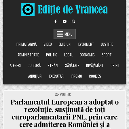
Skip
to
content
MENU
PRIMA PAGINĂ
VIDEO
EMISIUNI
EVENIMENT
JUSTIȚIE
ADMINISTRAȚIE
POLITIC
LOCAL
ECONOMIC
SPORT
ALEGERI
CULTURĂ
STRĂZI
SĂNĂTATE
ÎNVĂȚĂMÂNT
OPINII
ANUNȚURI
EXECUTĂRI
PROMO
COOKIES
POSTED
POLITIC
IN
Parlamentul European a adoptat o
rezoluție, susținută de toți
europarlamentarii PNL, prin care
cere admiterea României și a