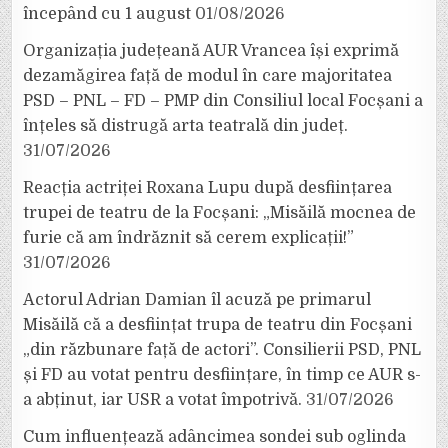
începând cu 1 august
01/08/2026
Organizația județeană AUR Vrancea își exprimă
dezamăgirea față de modul în care majoritatea
PSD – PNL – FD – PMP din Consiliul local Focșani a
înțeles să distrugă arta teatrală din județ.
31/07/2026
Reacția actriței Roxana Lupu după desființarea
trupei de teatru de la Focșani: „Misăilă mocnea de
furie că am îndrăznit să cerem explicații!”
31/07/2026
Actorul Adrian Damian îl acuză pe primarul
Misăilă că a desființat trupa de teatru din Focșani
„din răzbunare față de actori”. Consilierii PSD, PNL
și FD au votat pentru desființare, în timp ce AUR s-
a abținut, iar USR a votat împotrivă.
31/07/2026
Cum influențează adâncimea sondei sub oglinda