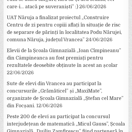
care-i… atacă pe suveraniști” :)
26/06/2026
UAT Năruja a finalizat proiectul „Construire
Centru de zi pentru copiii aflați în situație de risc
de separare de părinți în localitatea Podu Nărujei,
comuna Năruja, județul Vrancea”
24/06/2026
Elevii de la Școala Gimnazială „Ioan Cîmpineanu”
din Câmpineanca au fost premiați pentru
rezultatele deosebite obținute în acest an școlar
22/06/2026
Sute de elevi din Vrancea au participat la
concursurile „Grămăticel” și „MaxiMate”,
organizate de Școala Gimnazială „Ștefan cel Mare”
din Focșani.
12/06/2026
Peste 200 de elevi au participat la concursul
interjudețean de matematică „Micul Gauss”, Școala
Gimnazială „Duiliu Zamfirescu” fiind parteneră în