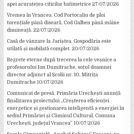
apei acuratețea citirilor batimetrice
27/07/2026
Vremea în Vrancea. Cod Portocaliu de ploi
torențiale până diseară, Cod Galben până mâine
dimineață.
22/07/2026
Casă de vânzare la Jariștea. Gospodăria este
utilată și mobilată complet.
20/07/2026
Regrete eterne după trecerea la cele veșnice a
profesorului Ion Dumitrache, soțul doamnei
director adjunct al Școlii nr. 10, Mitrița
Dumitrache
10/07/2026
Comunicat de presă. Primăria Urechești anunță
finalizarea proiectului „Creșterea eficienței
energetice și gestionarea inteligentă a energiei în
sediul Primăriei și Căminul Cultural, Comuna
Urechești, județul Vrancea”
10/07/2026