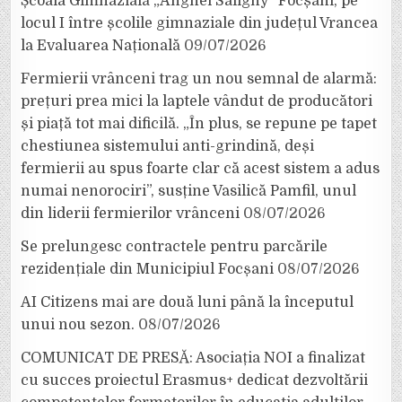
Școala Gimnazială „Anghel Saligny” Focșani, pe
locul I între școlile gimnaziale din județul Vrancea
la Evaluarea Națională
09/07/2026
Fermierii vrânceni trag un nou semnal de alarmă:
prețuri prea mici la laptele vândut de producători
și piață tot mai dificilă. „În plus, se repune pe tapet
chestiunea sistemului anti-grindină, deși
fermierii au spus foarte clar că acest sistem a adus
numai nenorociri”, susține Vasilică Pamfil, unul
din liderii fermierilor vrânceni
08/07/2026
Se prelungesc contractele pentru parcările
rezidențiale din Municipiul Focșani
08/07/2026
AI Citizens mai are două luni până la începutul
unui nou sezon.
08/07/2026
COMUNICAT DE PRESĂ: Asociația NOI a finalizat
cu succes proiectul Erasmus+ dedicat dezvoltării