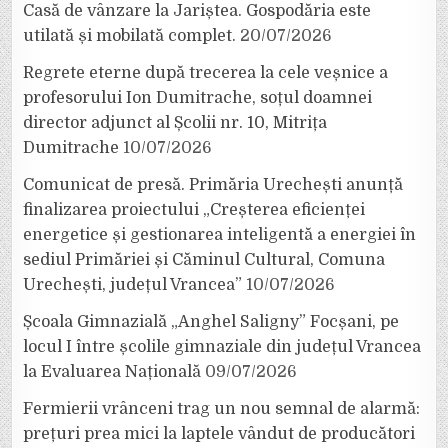
Casă de vânzare la Jariștea. Gospodăria este
utilată și mobilată complet.
20/07/2026
Regrete eterne după trecerea la cele veșnice a
profesorului Ion Dumitrache, soțul doamnei
director adjunct al Școlii nr. 10, Mitrița
Dumitrache
10/07/2026
Comunicat de presă. Primăria Urechești anunță
finalizarea proiectului „Creșterea eficienței
energetice și gestionarea inteligentă a energiei în
sediul Primăriei și Căminul Cultural, Comuna
Urechești, județul Vrancea”
10/07/2026
Școala Gimnazială „Anghel Saligny” Focșani, pe
locul I între școlile gimnaziale din județul Vrancea
la Evaluarea Națională
09/07/2026
Fermierii vrânceni trag un nou semnal de alarmă:
prețuri prea mici la laptele vândut de producători