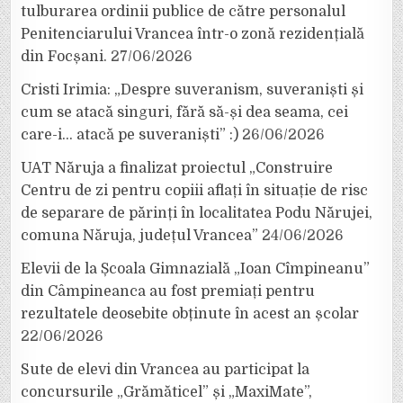
tulburarea ordinii publice de către personalul
Penitenciarului Vrancea într-o zonă rezidențială
din Focșani.
27/06/2026
Cristi Irimia: „Despre suveranism, suveraniști și
cum se atacă singuri, fără să-și dea seama, cei
care-i… atacă pe suveraniști” :)
26/06/2026
UAT Năruja a finalizat proiectul „Construire
Centru de zi pentru copiii aflați în situație de risc
de separare de părinți în localitatea Podu Nărujei,
comuna Năruja, județul Vrancea”
24/06/2026
Elevii de la Școala Gimnazială „Ioan Cîmpineanu”
din Câmpineanca au fost premiați pentru
rezultatele deosebite obținute în acest an școlar
22/06/2026
Sute de elevi din Vrancea au participat la
concursurile „Grămăticel” și „MaxiMate”,