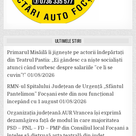
ULTIMELE ȘTIRI
Primarul Misăilă îi jignește pe actorii îndepărtați
din Teatrul Pastia: „Ei gândesc ca niște socialiști
atunci când vorbesc despre salariile ”ce li se
cuvin”!”
01/08/2026
RMN-ul Spitalului Județean de Urgență „Sfântul
Pantelimon” Focșani este din nou funcțional
începând cu 1 august
01/08/2026
Organizația județeană AUR Vrancea își exprimă
dezamăgirea față de modul în care majoritatea
PSD – PNL – FD – PMP din Consiliul local Focșani a
înțeles să distrugă arta teatrală din județ.