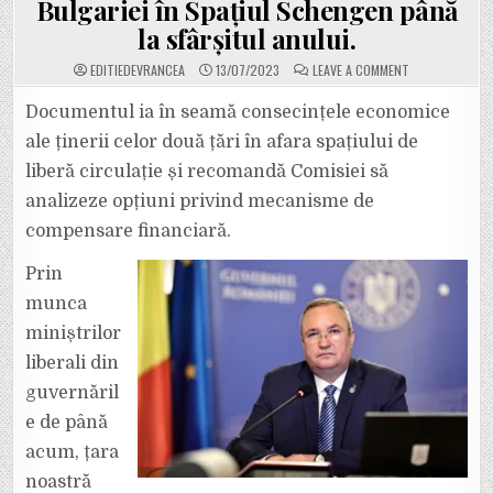
Bulgariei în Spațiul Schengen până
la sfârșitul anului.
ON
EDITIEDEVRANCEA
13/07/2023
LEAVE A COMMENT
PARLAMENTUL
EUROPEAN
A
Documentul ia în seamă consecințele economice
ADOPTAT
O
ale ținerii celor două țări în afara spațiului de
REZOLUȚIE,
SUSȚINUTĂ
liberă circulație și recomandă Comisiei să
DE
TOȚI
analizeze opțiuni privind mecanisme de
EUROPARLAMEN
PNL,
PRIN
compensare financiară.
CARE
CERE
ADMITEREA
Prin
ROMÂNIEI
ȘI
munca
A
BULGARIEI
miniștrilor
ÎN
SPAȚIUL
SCHENGEN
liberali din
PÂNĂ
LA
guvernăril
SFÂRȘITUL
ANULUI.
e de până
acum, țara
noastră