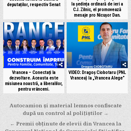
la ședința ordinară de ieri a
deputaților, respectiv Senat
CJ. Zilnic, el promovează
mesaje pro Nicușor Dan.
Vrancea – Conectați la
VIDEO: Dragoș Ciobotaru (PNL
dezvoltare. Aceasta este
Vrancea) la „Vrancea Alege”
misiunea noastră, a liberalilor,
pentru vrânceni.
Navigare
Autocamion și material lemnos confiscate
în
după un control al polițiștilor →
articole
← Premii obținute de elevii din Vrancea la