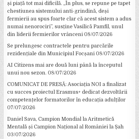
și piață tot mai dificilă. „În plus, se repune pe tapet
chestiunea sistemului anti-grindină, deși
fermierii au spus foarte clar că acest sistem a adus
numai nenorociri”, susține Vasilică Pamfil, unul
din liderii fermierilor vrânceni
08/07/2026
Se prelungesc contractele pentru parcările
rezidențiale din Municipiul Focșani
08/07/2026
AI Citizens mai are două luni până la începutul
unui nou sezon.
08/07/2026
COMUNICAT DE PRESĂ: Asociația NOI a finalizat
cu succes proiectul Erasmus+ dedicat dezvoltării
competențelor formatorilor în educația adulților
07/07/2026
Daniel Sava, Campion Mondial la Aritmetică
Mentală și Campion Național al României la Șah
03/07/2026