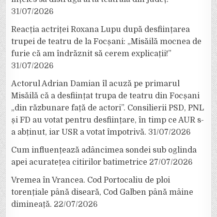
31/07/2026
Reacția actriței Roxana Lupu după desființarea
trupei de teatru de la Focșani: „Misăilă mocnea de
furie că am îndrăznit să cerem explicații!”
31/07/2026
Actorul Adrian Damian îl acuză pe primarul
Misăilă că a desființat trupa de teatru din Focșani
„din răzbunare față de actori”. Consilierii PSD, PNL
și FD au votat pentru desființare, în timp ce AUR s-
a abținut, iar USR a votat împotrivă.
31/07/2026
Cum influențează adâncimea sondei sub oglinda
apei acuratețea citirilor batimetrice
27/07/2026
Vremea în Vrancea. Cod Portocaliu de ploi
torențiale până diseară, Cod Galben până mâine
dimineață.
22/07/2026