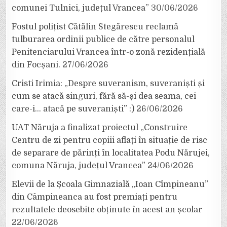
comunei Tulnici, județul Vrancea”
30/06/2026
Fostul polițist Cătălin Stegărescu reclamă
tulburarea ordinii publice de către personalul
Penitenciarului Vrancea într-o zonă rezidențială
din Focșani.
27/06/2026
Cristi Irimia: „Despre suveranism, suveraniști și
cum se atacă singuri, fără să-și dea seama, cei
care-i… atacă pe suveraniști” :)
26/06/2026
UAT Năruja a finalizat proiectul „Construire
Centru de zi pentru copiii aflați în situație de risc
de separare de părinți în localitatea Podu Nărujei,
comuna Năruja, județul Vrancea”
24/06/2026
Elevii de la Școala Gimnazială „Ioan Cîmpineanu”
din Câmpineanca au fost premiați pentru
rezultatele deosebite obținute în acest an școlar
22/06/2026