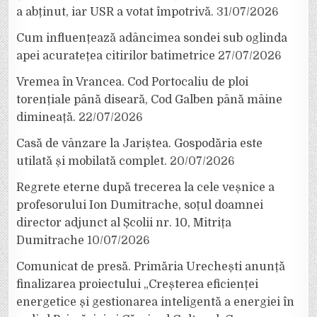
a abținut, iar USR a votat împotrivă.
31/07/2026
Cum influențează adâncimea sondei sub oglinda
apei acuratețea citirilor batimetrice
27/07/2026
Vremea în Vrancea. Cod Portocaliu de ploi
torențiale până diseară, Cod Galben până mâine
dimineață.
22/07/2026
Casă de vânzare la Jariștea. Gospodăria este
utilată și mobilată complet.
20/07/2026
Regrete eterne după trecerea la cele veșnice a
profesorului Ion Dumitrache, soțul doamnei
director adjunct al Școlii nr. 10, Mitrița
Dumitrache
10/07/2026
Comunicat de presă. Primăria Urechești anunță
finalizarea proiectului „Creșterea eficienței
energetice și gestionarea inteligentă a energiei în