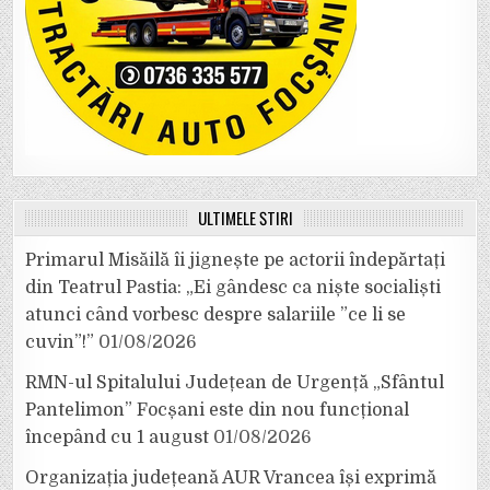
ULTIMELE ȘTIRI
Primarul Misăilă îi jignește pe actorii îndepărtați
din Teatrul Pastia: „Ei gândesc ca niște socialiști
atunci când vorbesc despre salariile ”ce li se
cuvin”!”
01/08/2026
RMN-ul Spitalului Județean de Urgență „Sfântul
Pantelimon” Focșani este din nou funcțional
începând cu 1 august
01/08/2026
Organizația județeană AUR Vrancea își exprimă