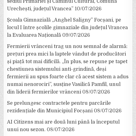
sediul Primăriei și Căminul Cultural, Comuna
Urechești, județul Vrancea”
10/07/2026
Școala Gimnazială „Anghel Saligny” Focșani, pe
locul I între școlile gimnaziale din județul Vrancea
la Evaluarea Națională
09/07/2026
Fermierii vrânceni trag un nou semnal de alarmă:
prețuri prea mici la laptele vândut de producători
și piață tot mai dificilă. „În plus, se repune pe tapet
chestiunea sistemului anti-grindină, deși
fermierii au spus foarte clar că acest sistem a adus
numai nenorociri”, susține Vasilică Pamfil, unul
din liderii fermierilor vrânceni
08/07/2026
Se prelungesc contractele pentru parcările
rezidențiale din Municipiul Focșani
08/07/2026
AI Citizens mai are două luni până la începutul
unui nou sezon.
08/07/2026