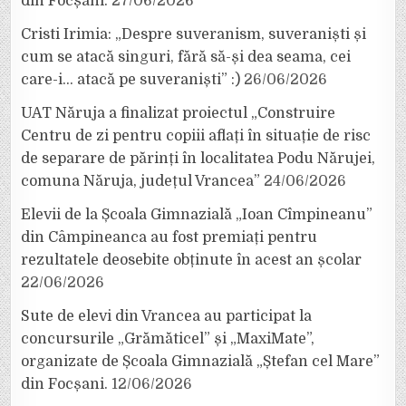
din Focșani.
27/06/2026
Cristi Irimia: „Despre suveranism, suveraniști și
cum se atacă singuri, fără să-și dea seama, cei
care-i… atacă pe suveraniști” :)
26/06/2026
UAT Năruja a finalizat proiectul „Construire
Centru de zi pentru copiii aflați în situație de risc
de separare de părinți în localitatea Podu Nărujei,
comuna Năruja, județul Vrancea”
24/06/2026
Elevii de la Școala Gimnazială „Ioan Cîmpineanu”
din Câmpineanca au fost premiați pentru
rezultatele deosebite obținute în acest an școlar
22/06/2026
Sute de elevi din Vrancea au participat la
concursurile „Grămăticel” și „MaxiMate”,
organizate de Școala Gimnazială „Ștefan cel Mare”
din Focșani.
12/06/2026