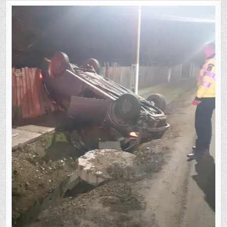
MAȘINĂ
S-
A
RĂSTURNAT
LA
GREȘU
(TULNICI).
PATRU
PERSOANE
AU
FOST
PRELUATE
DE
AMBULANȚĂ!