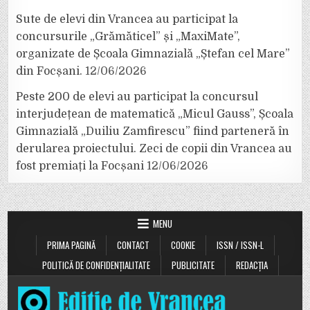
Sute de elevi din Vrancea au participat la
concursurile „Grămăticel” și „MaxiMate”,
organizate de Școala Gimnazială „Ștefan cel Mare”
din Focșani.
12/06/2026
Peste 200 de elevi au participat la concursul
interjudețean de matematică „Micul Gauss”, Școala
Gimnazială „Duiliu Zamfirescu” fiind parteneră în
derularea proiectului. Zeci de copii din Vrancea au
fost premiați la Focșani
12/06/2026
MENU
PRIMA PAGINĂ
CONTACT
COOKIE
ISSN / ISSN-L
POLITICĂ DE CONFIDENȚIALITATE
PUBLICITATE
REDACȚIA