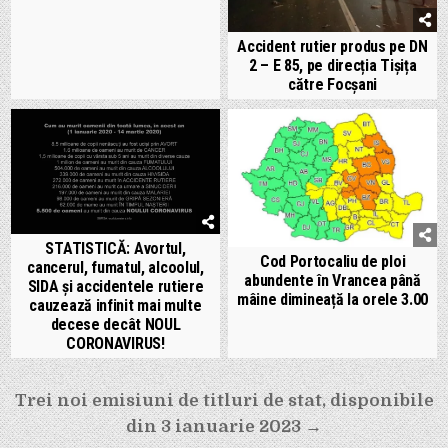
Accident rutier produs pe DN
2 – E 85, pe direcția Tișița
către Focșani
STATISTICĂ: Avortul,
Cod Portocaliu de ploi
cancerul, fumatul, alcoolul,
abundente în Vrancea până
SIDA și accidentele rutiere
mâine dimineață la orele 3.00
cauzează infinit mai multe
decese decât NOUL
CORONAVIRUS!
Navigare
Trei noi emisiuni de titluri de stat, disponibile
în
din 3 ianuarie 2023 →