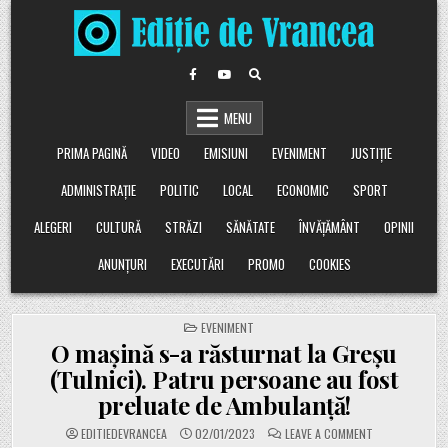
Skip
to
content
MENU
PRIMA PAGINĂ
VIDEO
EMISIUNI
EVENIMENT
JUSTIȚIE
ADMINISTRAȚIE
POLITIC
LOCAL
ECONOMIC
SPORT
ALEGERI
CULTURĂ
STRĂZI
SĂNĂTATE
ÎNVĂȚĂMÂNT
OPINII
ANUNȚURI
EXECUTĂRI
PROMO
COOKIES
POSTED
EVENIMENT
IN
O mașină s-a răsturnat la Greșu
(Tulnici). Patru persoane au fost
preluate de Ambulanță!
ON
EDITIEDEVRANCEA
02/01/2023
LEAVE A COMMENT
O