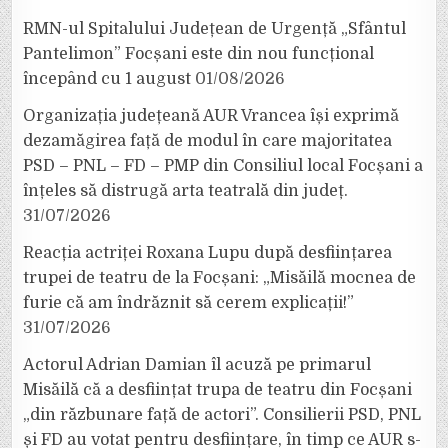
RMN-ul Spitalului Județean de Urgență „Sfântul
Pantelimon” Focșani este din nou funcțional
începând cu 1 august
01/08/2026
Organizația județeană AUR Vrancea își exprimă
dezamăgirea față de modul în care majoritatea
PSD – PNL – FD – PMP din Consiliul local Focșani a
înțeles să distrugă arta teatrală din județ.
31/07/2026
Reacția actriței Roxana Lupu după desființarea
trupei de teatru de la Focșani: „Misăilă mocnea de
furie că am îndrăznit să cerem explicații!”
31/07/2026
Actorul Adrian Damian îl acuză pe primarul
Misăilă că a desființat trupa de teatru din Focșani
„din răzbunare față de actori”. Consilierii PSD, PNL
și FD au votat pentru desființare, în timp ce AUR s-