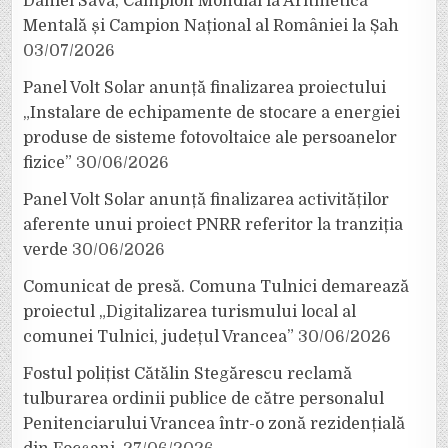
Daniel Sava, Campion Mondial la Aritmetică
Mentală și Campion Național al României la Șah
03/07/2026
Panel Volt Solar anunță finalizarea proiectului
„Instalare de echipamente de stocare a energiei
produse de sisteme fotovoltaice ale persoanelor
fizice”
30/06/2026
Panel Volt Solar anunță finalizarea activităților
aferente unui proiect PNRR referitor la tranziția
verde
30/06/2026
Comunicat de presă. Comuna Tulnici demarează
proiectul „Digitalizarea turismului local al
comunei Tulnici, județul Vrancea”
30/06/2026
Fostul polițist Cătălin Stegărescu reclamă
tulburarea ordinii publice de către personalul
Penitenciarului Vrancea într-o zonă rezidențială