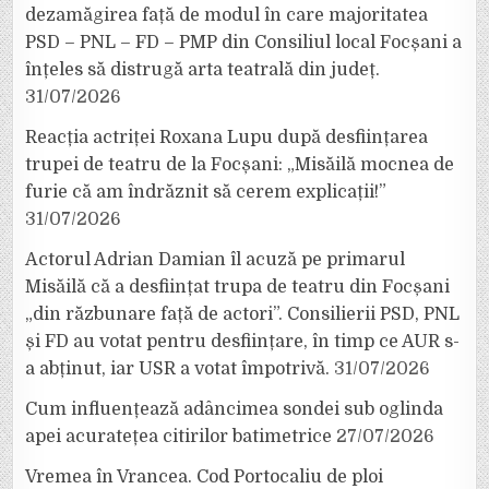
dezamăgirea față de modul în care majoritatea
PSD – PNL – FD – PMP din Consiliul local Focșani a
înțeles să distrugă arta teatrală din județ.
31/07/2026
Reacția actriței Roxana Lupu după desființarea
trupei de teatru de la Focșani: „Misăilă mocnea de
furie că am îndrăznit să cerem explicații!”
31/07/2026
Actorul Adrian Damian îl acuză pe primarul
Misăilă că a desființat trupa de teatru din Focșani
„din răzbunare față de actori”. Consilierii PSD, PNL
și FD au votat pentru desființare, în timp ce AUR s-
a abținut, iar USR a votat împotrivă.
31/07/2026
Cum influențează adâncimea sondei sub oglinda
apei acuratețea citirilor batimetrice
27/07/2026
Vremea în Vrancea. Cod Portocaliu de ploi