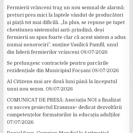
Fermierii vrânceni trag un nou semnal de alarmă:
prețuri prea mici la laptele vândut de producători
și piață tot mai dificilă. „În plus, se repune pe tapet
chestiunea sistemului anti-grindină, deși
fermierii au spus foarte clar că acest sistem a adus
numai nenorociri”, susține Vasilică Pamfil, unul
din liderii fermierilor vrânceni
08/07/2026
Se prelungesc contractele pentru parcările
rezidențiale din Municipiul Focșani
08/07/2026
AI Citizens mai are două luni până la începutul
unui nou sezon.
08/07/2026
COMUNICAT DE PRESĂ: Asociația NOI a finalizat
cu succes proiectul Erasmus+ dedicat dezvoltării
competențelor formatorilor în educația adulților
07/07/2026