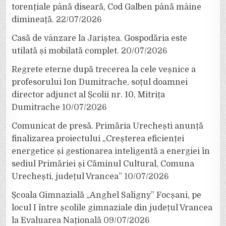
torențiale până diseară, Cod Galben până mâine
dimineață.
22/07/2026
Casă de vânzare la Jariștea. Gospodăria este
utilată și mobilată complet.
20/07/2026
Regrete eterne după trecerea la cele veșnice a
profesorului Ion Dumitrache, soțul doamnei
director adjunct al Școlii nr. 10, Mitrița
Dumitrache
10/07/2026
Comunicat de presă. Primăria Urechești anunță
finalizarea proiectului „Creșterea eficienței
energetice și gestionarea inteligentă a energiei în
sediul Primăriei și Căminul Cultural, Comuna
Urechești, județul Vrancea”
10/07/2026
Școala Gimnazială „Anghel Saligny” Focșani, pe
locul I între școlile gimnaziale din județul Vrancea
la Evaluarea Națională
09/07/2026