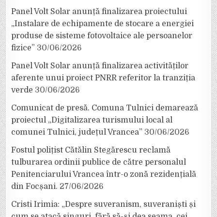
Panel Volt Solar anunță finalizarea proiectului
„Instalare de echipamente de stocare a energiei
produse de sisteme fotovoltaice ale persoanelor
fizice”
30/06/2026
Panel Volt Solar anunță finalizarea activităților
aferente unui proiect PNRR referitor la tranziția
verde
30/06/2026
Comunicat de presă. Comuna Tulnici demarează
proiectul „Digitalizarea turismului local al
comunei Tulnici, județul Vrancea”
30/06/2026
Fostul polițist Cătălin Stegărescu reclamă
tulburarea ordinii publice de către personalul
Penitenciarului Vrancea într-o zonă rezidențială
din Focșani.
27/06/2026
Cristi Irimia: „Despre suveranism, suveraniști și
cum se atacă singuri, fără să-și dea seama, cei