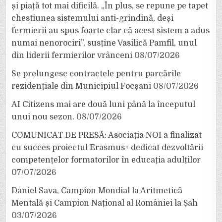
și piață tot mai dificilă. „În plus, se repune pe tapet
chestiunea sistemului anti-grindină, deși
fermierii au spus foarte clar că acest sistem a adus
numai nenorociri”, susține Vasilică Pamfil, unul
din liderii fermierilor vrânceni
08/07/2026
Se prelungesc contractele pentru parcările
rezidențiale din Municipiul Focșani
08/07/2026
AI Citizens mai are două luni până la începutul
unui nou sezon.
08/07/2026
COMUNICAT DE PRESĂ: Asociația NOI a finalizat
cu succes proiectul Erasmus+ dedicat dezvoltării
competențelor formatorilor în educația adulților
07/07/2026
Daniel Sava, Campion Mondial la Aritmetică
Mentală și Campion Național al României la Șah
03/07/2026