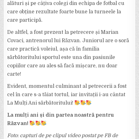
8
alături și pe câțiva colegi din echipa de fotbal cu
ANI.
care obține rezultate foarte bune la turneele la
care participă.
De altfel, a fost prezent la petrecere și Marian
Covaci, antrenorul lui Răzvan. Juniorul are o soră
care practică voleiul, așa că în familia
sărbătoritului sportul este una din pasiunile
copiilor care au ales să facă mișcare, nu doar
carte!
Evident, momentul culminant al petrecerii a fost
cel în care s-a tăiat tortul, iar invitații i-au cântat
La Mulți Ani sărbătoritului!
La mulți ani și din partea noastră pentru
Răzvan!
Foto: capturi de pe clipul video postat pe FB de