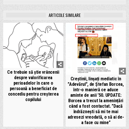
ARTICOLE SIMILARE
Ce trebuie să știe vrâncenii
despre valorificarea
Creștinii, linșați mediatic în
perioadelor în care o
”Adevărul”, de Ștefan Borcea,
persoană a beneficiat de
într-o manieră ce aduce
concediu pentru creșterea
aminte de anii ’50. UPDATE:
copilului
Borcea a trecut la amenințări
când a fost contactat. ”Dacă
îndrăznești să mi te mai
adresezi vreodată, o să ai de-
a face cu mine”