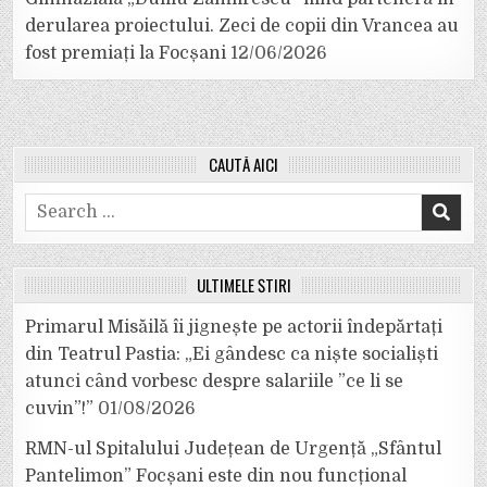
derularea proiectului. Zeci de copii din Vrancea au
fost premiați la Focșani
12/06/2026
CAUTĂ AICI
Search
for:
ULTIMELE ȘTIRI
Primarul Misăilă îi jignește pe actorii îndepărtați
din Teatrul Pastia: „Ei gândesc ca niște socialiști
atunci când vorbesc despre salariile ”ce li se
cuvin”!”
01/08/2026
RMN-ul Spitalului Județean de Urgență „Sfântul
Pantelimon” Focșani este din nou funcțional