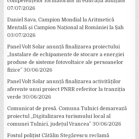
competențelor formatorilor în educația adulților
07/07/2026
Daniel Sava, Campion Mondial la Aritmetică
Mentală și Campion Național al României la Șah
03/07/2026
Panel Volt Solar anunță finalizarea proiectului
„Instalare de echipamente de stocare a energiei
produse de sisteme fotovoltaice ale persoanelor
fizice”
30/06/2026
Panel Volt Solar anunță finalizarea activităților
aferente unui proiect PNRR referitor la tranziția
verde
30/06/2026
Comunicat de presă. Comuna Tulnici demarează
proiectul „Digitalizarea turismului local al
comunei Tulnici, județul Vrancea”
30/06/2026
Fostul polițist Cătălin Stegărescu reclamă