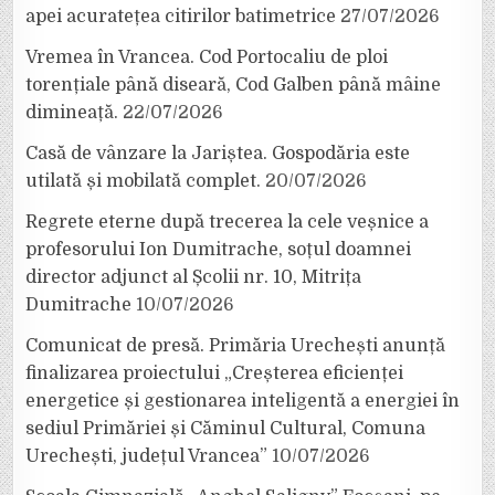
apei acuratețea citirilor batimetrice
27/07/2026
Vremea în Vrancea. Cod Portocaliu de ploi
torențiale până diseară, Cod Galben până mâine
dimineață.
22/07/2026
Casă de vânzare la Jariștea. Gospodăria este
utilată și mobilată complet.
20/07/2026
Regrete eterne după trecerea la cele veșnice a
profesorului Ion Dumitrache, soțul doamnei
director adjunct al Școlii nr. 10, Mitrița
Dumitrache
10/07/2026
Comunicat de presă. Primăria Urechești anunță
finalizarea proiectului „Creșterea eficienței
energetice și gestionarea inteligentă a energiei în
sediul Primăriei și Căminul Cultural, Comuna
Urechești, județul Vrancea”
10/07/2026