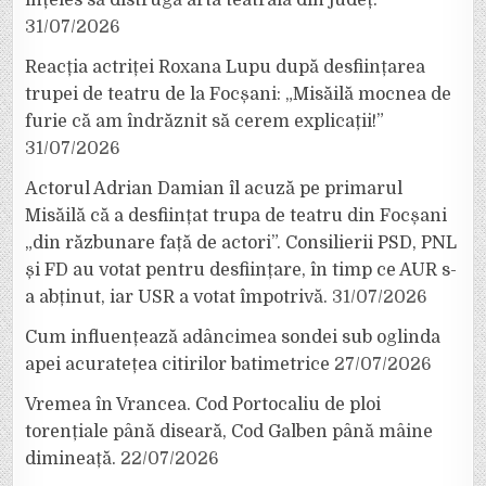
31/07/2026
Reacția actriței Roxana Lupu după desființarea
trupei de teatru de la Focșani: „Misăilă mocnea de
furie că am îndrăznit să cerem explicații!”
31/07/2026
Actorul Adrian Damian îl acuză pe primarul
Misăilă că a desființat trupa de teatru din Focșani
„din răzbunare față de actori”. Consilierii PSD, PNL
și FD au votat pentru desființare, în timp ce AUR s-
a abținut, iar USR a votat împotrivă.
31/07/2026
Cum influențează adâncimea sondei sub oglinda
apei acuratețea citirilor batimetrice
27/07/2026
Vremea în Vrancea. Cod Portocaliu de ploi
torențiale până diseară, Cod Galben până mâine
dimineață.
22/07/2026