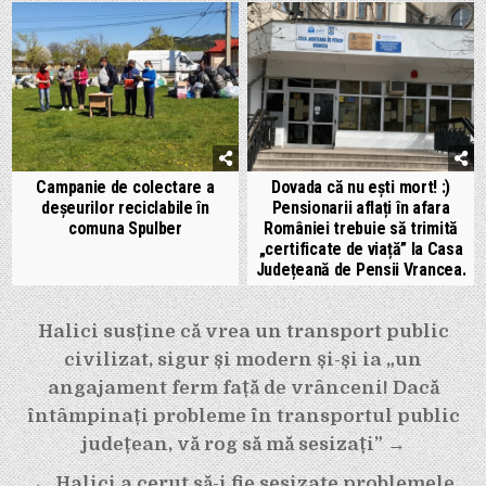
Campanie de colectare a
Dovada că nu ești mort! :)
deşeurilor reciclabile în
Pensionarii aflați în afara
comuna Spulber
României trebuie să trimită
„certificate de viață” la Casa
Județeană de Pensii Vrancea.
Navigare
Halici susține că vrea un transport public
în
civilizat, sigur și modern și-și ia „un
articole
angajament ferm față de vrânceni! Dacă
întâmpinați probleme în transportul public
județean, vă rog să mă sesizați” →
← Halici a cerut să-i fie sesizate problemele