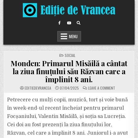
Skip
to
content
MENU
POSTED
SOCIAL
IN
Monden: Primarul Misăilă a cântat
la ziua finuțului său Răzvan care a
împlinit 8 ani.
ON
EDITIEDEVRANCEA
07/04/2025
LEAVE A COMMENT
MONDEN:
PRIMARUL
MISĂILĂ
Petrecere cu mulți copii, muzică, tort și voie bună
A
CÂNTAT
în week-end-ul recent încheiat pentru primarul
LA
ZIUA
Focșaniului, Valentin Misăilă, și soția sa Lucreția.
FINUȚULUI
SĂU
Cei doi au fost prezenți la ziua finuțului lor,
RĂZVAN
CARE
A
Răzvan, cel care a împlinit 8 ani. Juniorul i-a avut
ÎMPLINIT