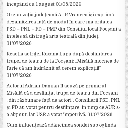
începând cu 1 august
01/08/2026
Organizația județeană AUR Vrancea își exprimă
dezamăgirea față de modul în care majoritatea
PSD – PNL – FD – PMP din Consiliul local Focșani a
înțeles să distrugă arta teatrală din județ.
31/07/2026
Reacția actriței Roxana Lupu după desființarea
trupei de teatru de la Focșani: „Misăilă mocnea de
furie că am îndrăznit să cerem explicații!”
31/07/2026
Actorul Adrian Damian îl acuză pe primarul
Misăilă că a desființat trupa de teatru din Focșani
„din răzbunare față de actori”. Consilierii PSD, PNL
și FD au votat pentru desființare, în timp ce AUR s-
a abținut, iar USR a votat împotrivă.
31/07/2026
Cum influențează adâncimea sondei sub oglinda