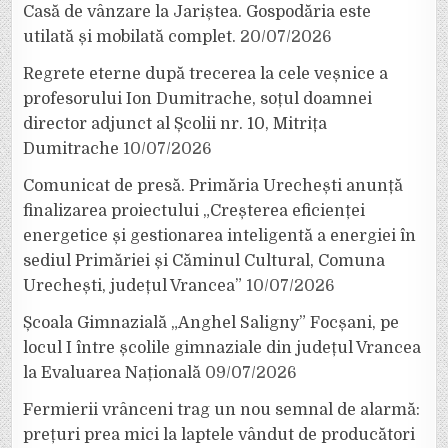
Casă de vânzare la Jariștea. Gospodăria este
utilată și mobilată complet.
20/07/2026
Regrete eterne după trecerea la cele veșnice a
profesorului Ion Dumitrache, soțul doamnei
director adjunct al Școlii nr. 10, Mitrița
Dumitrache
10/07/2026
Comunicat de presă. Primăria Urechești anunță
finalizarea proiectului „Creșterea eficienței
energetice și gestionarea inteligentă a energiei în
sediul Primăriei și Căminul Cultural, Comuna
Urechești, județul Vrancea”
10/07/2026
Școala Gimnazială „Anghel Saligny” Focșani, pe
locul I între școlile gimnaziale din județul Vrancea
la Evaluarea Națională
09/07/2026
Fermierii vrânceni trag un nou semnal de alarmă:
prețuri prea mici la laptele vândut de producători