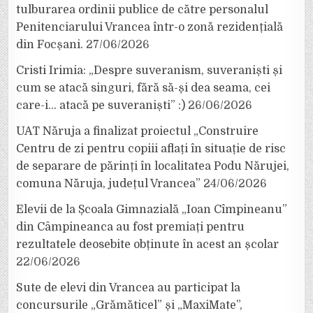
tulburarea ordinii publice de către personalul
Penitenciarului Vrancea într-o zonă rezidențială
din Focșani.
27/06/2026
Cristi Irimia: „Despre suveranism, suveraniști și
cum se atacă singuri, fără să-și dea seama, cei
care-i… atacă pe suveraniști” :)
26/06/2026
UAT Năruja a finalizat proiectul „Construire
Centru de zi pentru copiii aflați în situație de risc
de separare de părinți în localitatea Podu Nărujei,
comuna Năruja, județul Vrancea”
24/06/2026
Elevii de la Școala Gimnazială „Ioan Cîmpineanu”
din Câmpineanca au fost premiați pentru
rezultatele deosebite obținute în acest an școlar
22/06/2026
Sute de elevi din Vrancea au participat la
concursurile „Grămăticel” și „MaxiMate”,