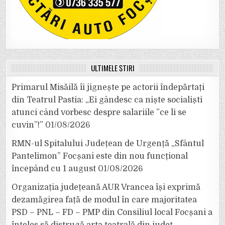
ULTIMELE ȘTIRI
Primarul Misăilă îi jignește pe actorii îndepărtați
din Teatrul Pastia: „Ei gândesc ca niște socialiști
atunci când vorbesc despre salariile ”ce li se
cuvin”!”
01/08/2026
RMN-ul Spitalului Județean de Urgență „Sfântul
Pantelimon” Focșani este din nou funcțional
începând cu 1 august
01/08/2026
Organizația județeană AUR Vrancea își exprimă
dezamăgirea față de modul în care majoritatea
PSD – PNL – FD – PMP din Consiliul local Focșani a
înțeles să distrugă arta teatrală din județ.