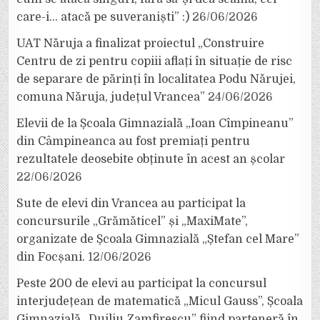
care-i… atacă pe suveraniști” :)
26/06/2026
UAT Năruja a finalizat proiectul „Construire
Centru de zi pentru copiii aflați în situație de risc
de separare de părinți în localitatea Podu Nărujei,
comuna Năruja, județul Vrancea”
24/06/2026
Elevii de la Școala Gimnazială „Ioan Cîmpineanu”
din Câmpineanca au fost premiați pentru
rezultatele deosebite obținute în acest an școlar
22/06/2026
Sute de elevi din Vrancea au participat la
concursurile „Grămăticel” și „MaxiMate”,
organizate de Școala Gimnazială „Ștefan cel Mare”
din Focșani.
12/06/2026
Peste 200 de elevi au participat la concursul
interjudețean de matematică „Micul Gauss”, Școala
Gimnazială „Duiliu Zamfirescu” fiind parteneră în