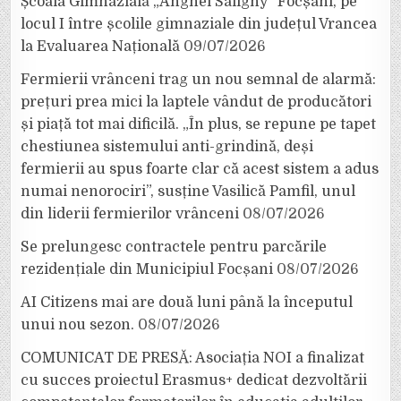
Școala Gimnazială „Anghel Saligny” Focșani, pe
locul I între școlile gimnaziale din județul Vrancea
la Evaluarea Națională
09/07/2026
Fermierii vrânceni trag un nou semnal de alarmă:
prețuri prea mici la laptele vândut de producători
și piață tot mai dificilă. „În plus, se repune pe tapet
chestiunea sistemului anti-grindină, deși
fermierii au spus foarte clar că acest sistem a adus
numai nenorociri”, susține Vasilică Pamfil, unul
din liderii fermierilor vrânceni
08/07/2026
Se prelungesc contractele pentru parcările
rezidențiale din Municipiul Focșani
08/07/2026
AI Citizens mai are două luni până la începutul
unui nou sezon.
08/07/2026
COMUNICAT DE PRESĂ: Asociația NOI a finalizat
cu succes proiectul Erasmus+ dedicat dezvoltării