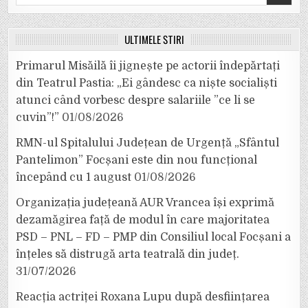
for:
ULTIMELE ȘTIRI
Primarul Misăilă îi jignește pe actorii îndepărtați
din Teatrul Pastia: „Ei gândesc ca niște socialiști
atunci când vorbesc despre salariile ”ce li se
cuvin”!”
01/08/2026
RMN-ul Spitalului Județean de Urgență „Sfântul
Pantelimon” Focșani este din nou funcțional
începând cu 1 august
01/08/2026
Organizația județeană AUR Vrancea își exprimă
dezamăgirea față de modul în care majoritatea
PSD – PNL – FD – PMP din Consiliul local Focșani a
înțeles să distrugă arta teatrală din județ.
31/07/2026
Reacția actriței Roxana Lupu după desființarea