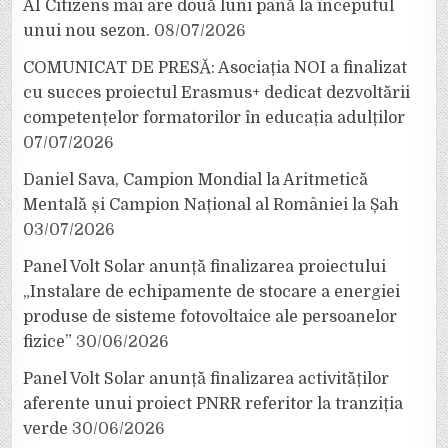
AI Citizens mai are două luni până la începutul
unui nou sezon.
08/07/2026
COMUNICAT DE PRESĂ: Asociația NOI a finalizat
cu succes proiectul Erasmus+ dedicat dezvoltării
competențelor formatorilor în educația adulților
07/07/2026
Daniel Sava, Campion Mondial la Aritmetică
Mentală și Campion Național al României la Șah
03/07/2026
Panel Volt Solar anunță finalizarea proiectului
„Instalare de echipamente de stocare a energiei
produse de sisteme fotovoltaice ale persoanelor
fizice”
30/06/2026
Panel Volt Solar anunță finalizarea activităților
aferente unui proiect PNRR referitor la tranziția
verde
30/06/2026