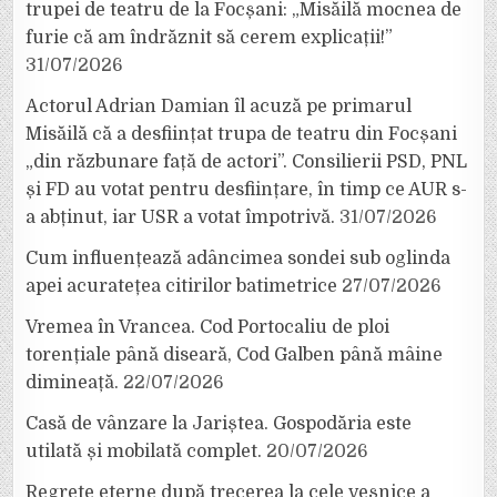
trupei de teatru de la Focșani: „Misăilă mocnea de
furie că am îndrăznit să cerem explicații!”
31/07/2026
Actorul Adrian Damian îl acuză pe primarul
Misăilă că a desființat trupa de teatru din Focșani
„din răzbunare față de actori”. Consilierii PSD, PNL
și FD au votat pentru desființare, în timp ce AUR s-
a abținut, iar USR a votat împotrivă.
31/07/2026
Cum influențează adâncimea sondei sub oglinda
apei acuratețea citirilor batimetrice
27/07/2026
Vremea în Vrancea. Cod Portocaliu de ploi
torențiale până diseară, Cod Galben până mâine
dimineață.
22/07/2026
Casă de vânzare la Jariștea. Gospodăria este
utilată și mobilată complet.
20/07/2026
Regrete eterne după trecerea la cele veșnice a