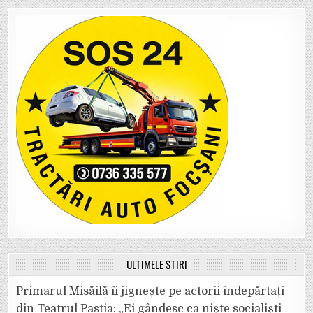
ULTIMELE ȘTIRI
Primarul Misăilă îi jignește pe actorii îndepărtați
din Teatrul Pastia: „Ei gândesc ca niște socialiști