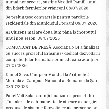
numai nenorociri”, susține Vasilică Pamfil, unul
din liderii fermierilor vrânceni
08/07/2026
Se prelungesc contractele pentru parcările
rezidențiale din Municipiul Focșani
08/07/2026
AI Citizens mai are două luni până la începutul
unui nou sezon.
08/07/2026
COMUNICAT DE PRESĂ: Asociația NOI a finalizat
cu succes proiectul Erasmus+ dedicat dezvoltării
competențelor formatorilor în educația adulților
07/07/2026
Daniel Sava, Campion Mondial la Aritmetică
Mentală și Campion Național al României la Șah
03/07/2026
Panel Volt Solar anunță finalizarea proiectului
„Instalare de echipamente de stocare a energiei
produse de sisteme fotovoltaice ale persoanelor