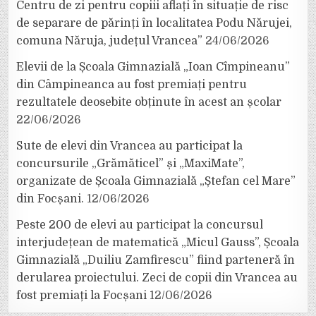
Centru de zi pentru copiii aflați în situație de risc
de separare de părinți în localitatea Podu Nărujei,
comuna Năruja, județul Vrancea”
24/06/2026
Elevii de la Școala Gimnazială „Ioan Cîmpineanu”
din Câmpineanca au fost premiați pentru
rezultatele deosebite obținute în acest an școlar
22/06/2026
Sute de elevi din Vrancea au participat la
concursurile „Grămăticel” și „MaxiMate”,
organizate de Școala Gimnazială „Ștefan cel Mare”
din Focșani.
12/06/2026
Peste 200 de elevi au participat la concursul
interjudețean de matematică „Micul Gauss”, Școala
Gimnazială „Duiliu Zamfirescu” fiind parteneră în
derularea proiectului. Zeci de copii din Vrancea au
fost premiați la Focșani
12/06/2026