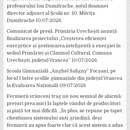
profesorului Ion Dumitrache, soțul doamnei
director adjunct al Școlii nr. 10, Mitrița
Dumitrache
10/07/2026
Comunicat de presă. Primăria Urechești anunță
finalizarea proiectului „Creșterea eficienței
energetice și gestionarea inteligentă a energiei în
sediul Primăriei și Căminul Cultural, Comuna
Urechești, județul Vrancea”
10/07/2026
Școala Gimnazială „Anghel Saligny” Focșani, pe
locul I între școlile gimnaziale din județul Vrancea
la Evaluarea Națională
09/07/2026
Fermierii vrânceni trag un nou semnal de alarmă:
prețuri prea mici la laptele vândut de producători
și piață tot mai dificilă. „În plus, se repune pe tapet
chestiunea sistemului anti-grindină, deși
fermierii au spus foarte clar că acest sistem a adus