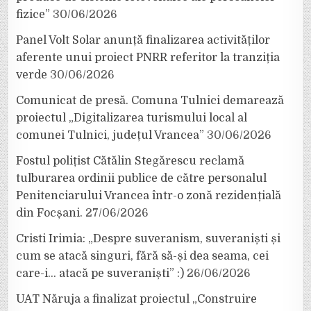
fizice”
30/06/2026
Panel Volt Solar anunță finalizarea activităților
aferente unui proiect PNRR referitor la tranziția
verde
30/06/2026
Comunicat de presă. Comuna Tulnici demarează
proiectul „Digitalizarea turismului local al
comunei Tulnici, județul Vrancea”
30/06/2026
Fostul polițist Cătălin Stegărescu reclamă
tulburarea ordinii publice de către personalul
Penitenciarului Vrancea într-o zonă rezidențială
din Focșani.
27/06/2026
Cristi Irimia: „Despre suveranism, suveraniști și
cum se atacă singuri, fără să-și dea seama, cei
care-i… atacă pe suveraniști” :)
26/06/2026
UAT Năruja a finalizat proiectul „Construire