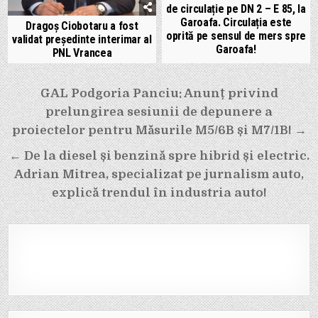
de circulație pe DN 2 – E 85, la
Garoafa. Circulația este
Dragoș Ciobotaru a fost
oprită pe sensul de mers spre
validat președinte interimar al
Garoafa!
PNL Vrancea
Navigare
GAL Podgoria Panciu: Anunț privind
în
prelungirea sesiunii de depunere a
articole
proiectelor pentru Măsurile M5/6B și M7/1B! →
← De la diesel și benzină spre hibrid și electric.
Adrian Mitrea, specializat pe jurnalism auto,
explică trendul în industria auto!