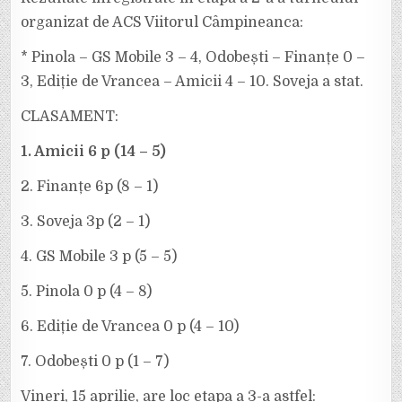
FINANȚE,
PUNCTAJ
organizat de ACS Viitorul Câmpineanca:
MAXIM
DUPĂ
DOUĂ
* Pinola – GS Mobile 3 – 4, Odobești – Finanțe 0 –
ETAPE!
3, Ediție de Vrancea – Amicii 4 – 10. Soveja a stat.
CLASAMENT:
1. Amicii 6 p (14 – 5)
2. Finanțe 6p (8 – 1)
3. Soveja 3p (2 – 1)
4. GS Mobile 3 p (5 – 5)
5. Pinola 0 p (4 – 8)
6. Ediție de Vrancea 0 p (4 – 10)
7. Odobești 0 p (1 – 7)
Vineri, 15 aprilie, are loc etapa a 3-a astfel: