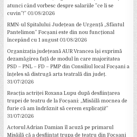
atunci când vorbesc despre salariile ”ce li se
cuvin”!”
01/08/2026
RMN-ul Spitalului Județean de Urgență „Sfântul
Pantelimon” Focșani este din nou funcțional
începând cu 1 august
01/08/2026
Organizația județeană AUR Vrancea își exprimă
dezamăgirea față de modul în care majoritatea
PSD – PNL – FD – PMP din Consiliul local Focșani a
înțeles să distrugă arta teatrală din județ.
31/07/2026
Reacția actriței Roxana Lupu după desființarea
trupei de teatru de la Focșani: „Misăilă mocnea de
furie că am îndrăznit să cerem explicații!”
31/07/2026
Actorul Adrian Damian îl acuză pe primarul
Misăilă că a desființat trupa de teatru din Focșani