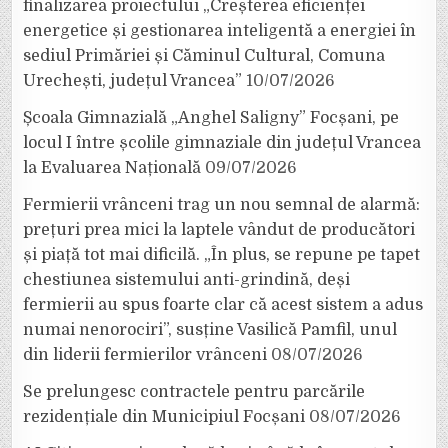
finalizarea proiectului „Creșterea eficienței
energetice și gestionarea inteligentă a energiei în
sediul Primăriei și Căminul Cultural, Comuna
Urechești, județul Vrancea”
10/07/2026
Școala Gimnazială „Anghel Saligny” Focșani, pe
locul I între școlile gimnaziale din județul Vrancea
la Evaluarea Națională
09/07/2026
Fermierii vrânceni trag un nou semnal de alarmă:
prețuri prea mici la laptele vândut de producători
și piață tot mai dificilă. „În plus, se repune pe tapet
chestiunea sistemului anti-grindină, deși
fermierii au spus foarte clar că acest sistem a adus
numai nenorociri”, susține Vasilică Pamfil, unul
din liderii fermierilor vrânceni
08/07/2026
Se prelungesc contractele pentru parcările
rezidențiale din Municipiul Focșani
08/07/2026