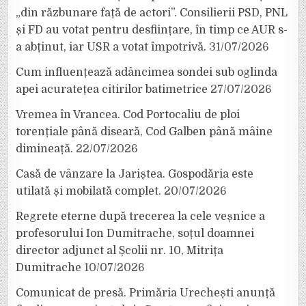
„din răzbunare față de actori”. Consilierii PSD, PNL
și FD au votat pentru desființare, în timp ce AUR s-
a abținut, iar USR a votat împotrivă.
31/07/2026
Cum influențează adâncimea sondei sub oglinda
apei acuratețea citirilor batimetrice
27/07/2026
Vremea în Vrancea. Cod Portocaliu de ploi
torențiale până diseară, Cod Galben până mâine
dimineață.
22/07/2026
Casă de vânzare la Jariștea. Gospodăria este
utilată și mobilată complet.
20/07/2026
Regrete eterne după trecerea la cele veșnice a
profesorului Ion Dumitrache, soțul doamnei
director adjunct al Școlii nr. 10, Mitrița
Dumitrache
10/07/2026
Comunicat de presă. Primăria Urechești anunță