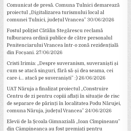
Comunicat de presă. Comuna Tulnici demarează
proiectul „Digitalizarea turismului local al
comunei Tulnici, județul Vrancea”
30/06/2026
Fostul polițist Cătălin Stegărescu reclamă
tulburarea ordinii publice de către personalul
Penitenciarului Vrancea într-o zonă rezidențială
din Focșani.
27/06/2026
Cristi Irimia: „Despre suveranism, suveraniști și
cum se atacă singuri, fără să-și dea seama, cei
care-i… atacă pe suveraniști” :)
26/06/2026
UAT Năruja a finalizat proiectul „Construire
Centru de zi pentru copiii aflați în situație de risc
de separare de părinți în localitatea Podu Nărujei,
comuna Năruja, județul Vrancea”
24/06/2026
Elevii de la Școala Gimnazială „Ioan Cîmpineanu”
din Câmpineanca au fost premiați pentru