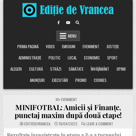
Skip
to
content
MENU
PRIMA PAGINĂ
VIDEO
EMISIUNI
EVENIMENT
JUSTIȚIE
ADMINISTRAȚIE
POLITIC
LOCAL
ECONOMIC
SPORT
ALEGERI
CULTURĂ
STRĂZI
SĂNĂTATE
ÎNVĂȚĂMÂNT
OPINII
ANUNȚURI
EXECUTĂRI
PROMO
COOKIES
POSTED
EVENIMENT
IN
MINIFOTBAL: Amicii și Finanțe,
punctaj maxim după două etape!
ON
EDITIEDEVRANCEA
10/04/2022
LEAVE A COMMENT
MINIFOTBAL:
AMICII
ȘI
Rezultate înregistrate în etapa a 2-a a turneului