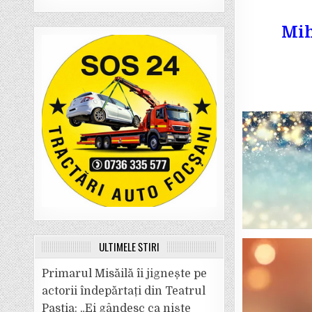
Mih
ULTIMELE ȘTIRI
Primarul Misăilă îi jignește pe
actorii îndepărtați din Teatrul
Pastia: „Ei gândesc ca niște