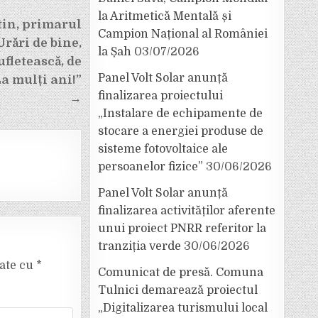
la Aritmetică Mentală și
in, primarul
Campion Național al României
rări de bine,
la Șah
03/07/2026
ufletească, de
Panel Volt Solar anunță
a mulți ani!”
finalizarea proiectului
→
„Instalare de echipamente de
stocare a energiei produse de
sisteme fotovoltaice ale
persoanelor fizice”
30/06/2026
Panel Volt Solar anunță
finalizarea activităților aferente
unui proiect PNRR referitor la
tranziția verde
30/06/2026
cate cu
*
Comunicat de presă. Comuna
Tulnici demarează proiectul
„Digitalizarea turismului local