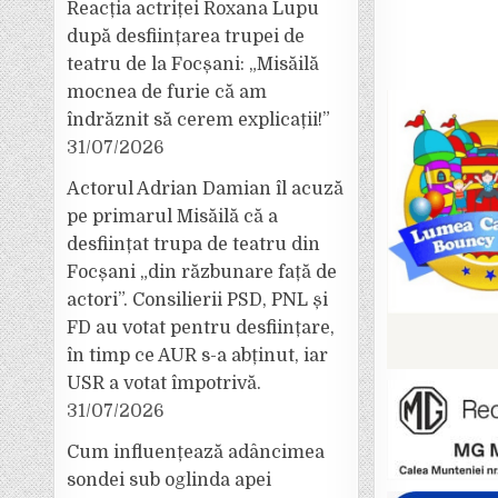
Reacția actriței Roxana Lupu
după desființarea trupei de
teatru de la Focșani: „Misăilă
mocnea de furie că am
îndrăznit să cerem explicații!”
31/07/2026
Actorul Adrian Damian îl acuză
pe primarul Misăilă că a
desființat trupa de teatru din
Focșani „din răzbunare față de
actori”. Consilierii PSD, PNL și
FD au votat pentru desființare,
în timp ce AUR s-a abținut, iar
USR a votat împotrivă.
31/07/2026
Cum influențează adâncimea
sondei sub oglinda apei