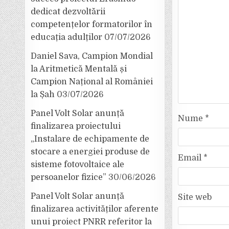
dedicat dezvoltării
competențelor formatorilor în
educația adulților
07/07/2026
Daniel Sava, Campion Mondial
la Aritmetică Mentală și
Campion Național al României
la Șah
03/07/2026
Panel Volt Solar anunță
Nume
*
finalizarea proiectului
„Instalare de echipamente de
stocare a energiei produse de
Email
*
sisteme fotovoltaice ale
persoanelor fizice”
30/06/2026
Panel Volt Solar anunță
Site web
finalizarea activităților aferente
unui proiect PNRR referitor la