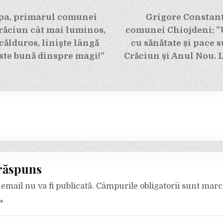
e
pa, primarul comunei
Grigore Constant
Crăciun cât mai luminos,
comunei Chiojdeni: ”U
 călduros, linişte lângă
cu sănătate și pace s
este bună dinspre magi!”
Crăciun și Anul Nou. L
răspuns
email nu va fi publicată.
Câmpurile obligatorii sunt mar
*