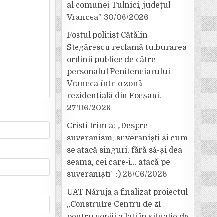
al comunei Tulnici, județul
Vrancea”
30/06/2026
Fostul polițist Cătălin
Stegărescu reclamă tulburarea
ordinii publice de către
personalul Penitenciarului
Vrancea într-o zonă
rezidențială din Focșani.
27/06/2026
Cristi Irimia: „Despre
suveranism, suveraniști și cum
se atacă singuri, fără să-și dea
seama, cei care-i… atacă pe
suveraniști” :)
26/06/2026
UAT Năruja a finalizat proiectul
„Construire Centru de zi
pentru copiii aflați în situație de