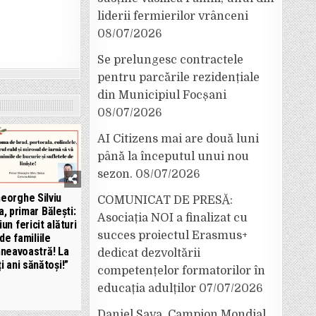
liderii fermierilor vrânceni
08/07/2026
Se prelungesc contractele
pentru parcările rezidențiale
din Municipiul Focșani
08/07/2026
AI Citizens mai are două luni
până la începutul unui nou
sezon.
08/07/2026
eorghe Silviu
COMUNICAT DE PRESĂ:
a, primar Bălești:
Asociația NOI a finalizat cu
un fericit alături
succes proiectul Erasmus+
de familiile
neavoastră! La
dedicat dezvoltării
i ani sănătoși!”
competențelor formatorilor în
educația adulților
07/07/2026
Daniel Sava, Campion Mondial