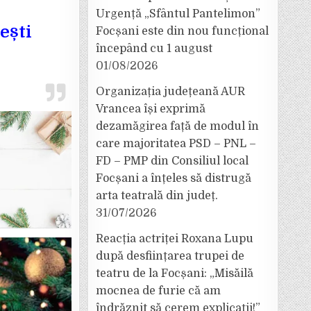
Urgență „Sfântul Pantelimon”
ești
Focșani este din nou funcțional
începând cu 1 august
01/08/2026
Organizația județeană AUR
Vrancea își exprimă
dezamăgirea față de modul în
care majoritatea PSD – PNL –
FD – PMP din Consiliul local
Focșani a înțeles să distrugă
arta teatrală din județ.
31/07/2026
Reacția actriței Roxana Lupu
după desființarea trupei de
teatru de la Focșani: „Misăilă
mocnea de furie că am
îndrăznit să cerem explicații!”