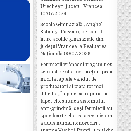
Urechești, județul Vrancea”
10/07/2026
Școala Gimnazială „Anghel
Saligny” Focșani, pe locul I
între școlile gimnaziale din
județul Vrancea la Evaluarea
Națională
09/07/2026
Fermierii vrânceni trag un nou
semnal de alarmă: prețuri prea
mici la laptele vândut de
producători și piață tot mai
dificilă. „În plus, se repune pe
tapet chestiunea sistemului
anti-grindină, deși fermierii au
spus foarte clar că acest sistem
a adus numai nenorociri”,
susține Vasilică Pamfil, unul din