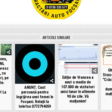
ARTICOLE SIMILARE
conu,
PNL
oresc
Gh
, cu
Stoic
Ediție de Vrancea a
ri, pe
”Crăci
avut o medie de
le.
107.000 de vizitatori
ANUNȚ. Caut
dum
unici lunar în ultimele
! La
persoană pentru
mulț
90 de zile. Vă
îngrijirea unei femei în
mulțumim!
Focșani. Relații la
telefon 0773794059