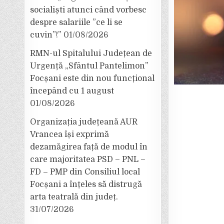
socialiști atunci când vorbesc
despre salariile ”ce li se
cuvin”!”
01/08/2026
RMN-ul Spitalului Județean de
Urgență „Sfântul Pantelimon”
Focșani este din nou funcțional
începând cu 1 august
01/08/2026
Organizația județeană AUR
Vrancea își exprimă
dezamăgirea față de modul în
care majoritatea PSD – PNL –
FD – PMP din Consiliul local
Focșani a înțeles să distrugă
arta teatrală din județ.
31/07/2026