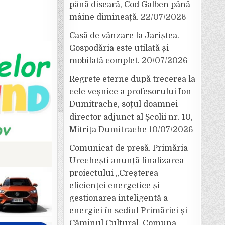
până diseară, Cod Galben până
mâine dimineață.
22/07/2026
Casă de vânzare la Jariștea.
Gospodăria este utilată și
mobilată complet.
20/07/2026
Regrete eterne după trecerea la
cele veșnice a profesorului Ion
Dumitrache, soțul doamnei
director adjunct al Școlii nr. 10,
Mitrița Dumitrache
10/07/2026
Comunicat de presă. Primăria
Urechești anunță finalizarea
proiectului „Creșterea
eficienței energetice și
gestionarea inteligentă a
energiei în sediul Primăriei și
Căminul Cultural, Comuna