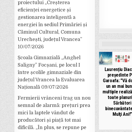
proiectului „Creșterea
eficienței energetice și
gestionarea inteligentă a
energiei în sediul Primăriei și
Căminul Cultural, Comuna
Urechești, județul Vrancea”
10/07/2026
Școala Gimnazială „Anghel
Saligny” Focșani, pe locul I
Laurențiu Dia
între școlile gimnaziale din
președinte 
județul Vrancea la Evaluarea
Garoafa: ”Vă d
un an mai bun
Națională
09/07/2026
multiple realiză
toate planuri
Fermierii vrânceni trag un nou
Sărbători
semnal de alarmă: prețuri prea
binecuvântate
mici la laptele vândut de
Mulţi Ani!”
producători și piață tot mai
dificilă. „În plus, se repune pe