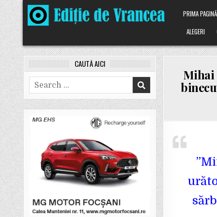
Skip
PRIMA PAGIN
to
content
ALEGERI
CAUTĂ AICI
Mihai 
Search
binecuv
for:
”Mi
urăto
sărb