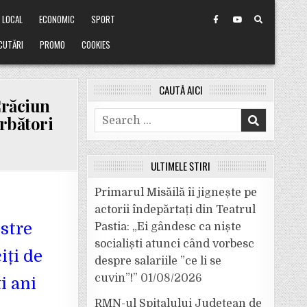
LOCAL
ECONOMIC
SPORT
CUTĂRI
PROMO
COOKIES
CAUTĂ AICI
Crăciun
Search
ărbători
for:
ULTIMELE ȘTIRI
Primarul Misăilă îi jignește pe
actorii îndepărtați din Teatrul
estre
!
Pastia: „Ei gândesc ca niște
socialiști atunci când vorbesc
ciți de
despre salariile ”ce li se
cuvin”!”
01/08/2026
i ani
RMN-ul Spitalului Județean de