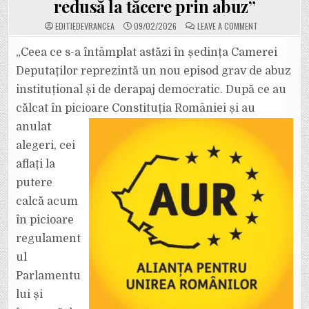
redusă la tăcere prin abuz”
ON
EDITIEDEVRANCEA
09/02/2026
LEAVE A COMMENT
MIHAI
ENACHE
(LIDERUL
„Ceea ce s-a întâmplat astăzi în ședința Camerei
DEPUTAȚILOR
AUR):
Deputaților reprezintă un nou episod grav de abuz
„REGULAMENTU
CAMEREI
instituțional și de derapaj democratic. După ce au
DEPUTAȚILOR
ESTE
călcat în picioare Constituția României și au
CĂLCAT
ÎN
PICIOARE
anulat
DE
NATALIA
alegeri, cei
INTOTERO.
OPOZIȚIA
aflați la
ESTE
REDUSĂ
putere
LA
TĂCERE
PRIN
calcă acum
ABUZ”
în picioare
regulament
ul
Parlamentu
lui și