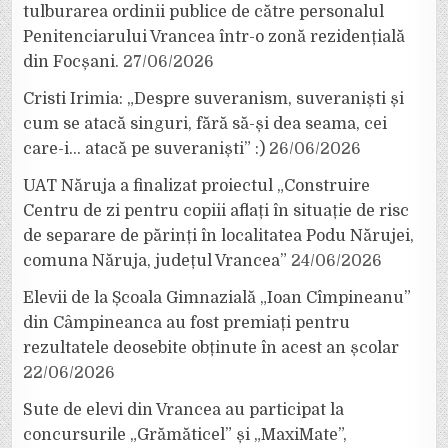
tulburarea ordinii publice de către personalul
Penitenciarului Vrancea într-o zonă rezidențială
din Focșani.
27/06/2026
Cristi Irimia: „Despre suveranism, suveraniști și
cum se atacă singuri, fără să-și dea seama, cei
care-i… atacă pe suveraniști” :)
26/06/2026
UAT Năruja a finalizat proiectul „Construire
Centru de zi pentru copiii aflați în situație de risc
de separare de părinți în localitatea Podu Nărujei,
comuna Năruja, județul Vrancea”
24/06/2026
Elevii de la Școala Gimnazială „Ioan Cîmpineanu”
din Câmpineanca au fost premiați pentru
rezultatele deosebite obținute în acest an școlar
22/06/2026
Sute de elevi din Vrancea au participat la
concursurile „Grămăticel” și „MaxiMate”,