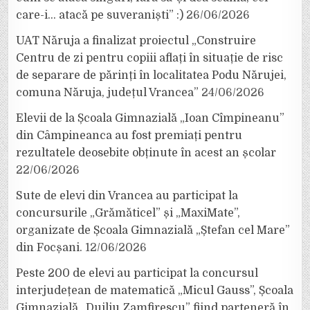
care-i… atacă pe suveraniști” :)
26/06/2026
UAT Năruja a finalizat proiectul „Construire
Centru de zi pentru copiii aflați în situație de risc
de separare de părinți în localitatea Podu Nărujei,
comuna Năruja, județul Vrancea”
24/06/2026
Elevii de la Școala Gimnazială „Ioan Cîmpineanu”
din Câmpineanca au fost premiați pentru
rezultatele deosebite obținute în acest an școlar
22/06/2026
Sute de elevi din Vrancea au participat la
concursurile „Grămăticel” și „MaxiMate”,
organizate de Școala Gimnazială „Ștefan cel Mare”
din Focșani.
12/06/2026
Peste 200 de elevi au participat la concursul
interjudețean de matematică „Micul Gauss”, Școala
Gimnazială „Duiliu Zamfirescu” fiind parteneră în