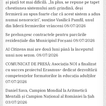
și piață tot mai dificilă. „În plus, se repune pe tapet
chestiunea sistemului anti-grindină, deși
fermierii au spus foarte clar că acest sistem a adus
numai nenorociri”, susține Vasilică Pamfil, unul
din liderii fermierilor vrânceni
08/07/2026
Se prelungesc contractele pentru parcările
rezidențiale din Municipiul Focșani
08/07/2026
AI Citizens mai are două luni până la începutul
unui nou sezon.
08/07/2026
COMUNICAT DE PRESĂ: Asociația NOI a finalizat
cu succes proiectul Erasmus+ dedicat dezvoltării
competențelor formatorilor în educația adulților
07/07/2026
Daniel Sava, Campion Mondial la Aritmetică
Mentală și Campion Național al României la Șah
03/07/2026