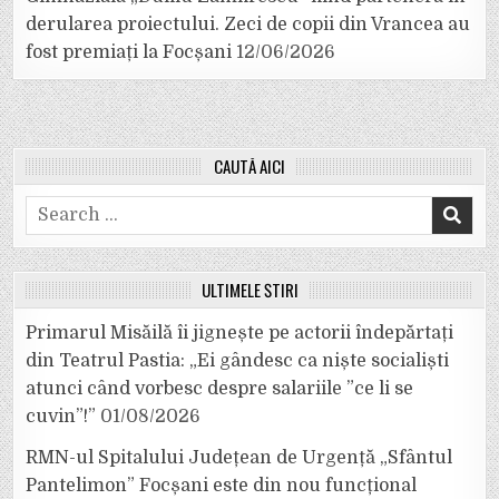
derularea proiectului. Zeci de copii din Vrancea au
fost premiați la Focșani
12/06/2026
CAUTĂ AICI
Search
for:
ULTIMELE ȘTIRI
Primarul Misăilă îi jignește pe actorii îndepărtați
din Teatrul Pastia: „Ei gândesc ca niște socialiști
atunci când vorbesc despre salariile ”ce li se
cuvin”!”
01/08/2026
RMN-ul Spitalului Județean de Urgență „Sfântul
Pantelimon” Focșani este din nou funcțional