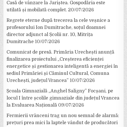
Casă de vânzare la Jariștea. Gospodăria este
utilată și mobilată complet.
20/07/2026
Regrete eterne după trecerea la cele veșnice a
profesorului Ion Dumitrache, soțul doamnei
director adjunct al Școlii nr. 10, Mitrița
Dumitrache
10/07/2026
Comunicat de presă. Primăria Urechești anunță
finalizarea proiectului „Creșterea eficienței
energetice și gestionarea inteligentă a energiei în
sediul Primăriei și Căminul Cultural, Comuna
Urechești, județul Vrancea”
10/07/2026
Școala Gimnazială „Anghel Saligny” Focșani, pe
locul I între școlile gimnaziale din județul Vrancea
la Evaluarea Națională
09/07/2026
Fermierii vrânceni trag un nou semnal de alarmă:
prețuri prea mici la laptele vândut de producători