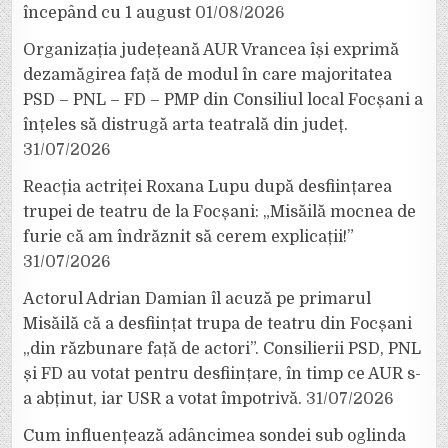
începând cu 1 august
01/08/2026
Organizația județeană AUR Vrancea își exprimă
dezamăgirea față de modul în care majoritatea
PSD – PNL – FD – PMP din Consiliul local Focșani a
înțeles să distrugă arta teatrală din județ.
31/07/2026
Reacția actriței Roxana Lupu după desființarea
trupei de teatru de la Focșani: „Misăilă mocnea de
furie că am îndrăznit să cerem explicații!”
31/07/2026
Actorul Adrian Damian îl acuză pe primarul
Misăilă că a desființat trupa de teatru din Focșani
„din răzbunare față de actori”. Consilierii PSD, PNL
și FD au votat pentru desființare, în timp ce AUR s-
a abținut, iar USR a votat împotrivă.
31/07/2026
Cum influențează adâncimea sondei sub oglinda