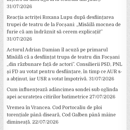
31/07/2026
Reacția actriței Roxana Lupu după desființarea
trupei de teatru de la Focșani: „Misăilă mocnea de
furie că am îndrăznit să cerem explicații!”
31/07/2026
Actorul Adrian Damian îl acuză pe primarul
Misăilă că a desființat trupa de teatru din Focșani
„din răzbunare față de actori”. Consilierii PSD, PNL
și FD au votat pentru desființare, în timp ce AUR s-
a abținut, iar USR a votat împotrivă.
31/07/2026
Cum influențează adâncimea sondei sub oglinda
apei acuratețea citirilor batimetrice
27/07/2026
Vremea în Vrancea. Cod Portocaliu de ploi
torențiale până diseară, Cod Galben până mâine
dimineață.
22/07/2026