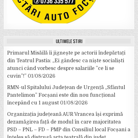
ULTIMELE ȘTIRI
Primarul Misăilă îi jignește pe actorii îndepărtați
din Teatrul Pastia: „Ei gândesc ca niște socialiști
atunci când vorbesc despre salariile ”ce li se
cuvin”!”
01/08/2026
RMN-ul Spitalului Județean de Urgență „Sfântul
Pantelimon” Focșani este din nou funcțional
începând cu 1 august
01/08/2026
Organizația județeană AUR Vrancea își exprimă
dezamăgirea față de modul în care majoritatea
PSD – PNL – FD – PMP din Consiliul local Focșani a
înțeles să distrugă arta teatrală din județ.