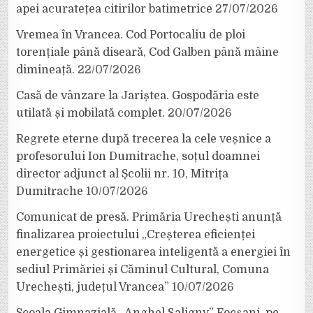
apei acuratețea citirilor batimetrice
27/07/2026
Vremea în Vrancea. Cod Portocaliu de ploi
torențiale până diseară, Cod Galben până mâine
dimineață.
22/07/2026
Casă de vânzare la Jariștea. Gospodăria este
utilată și mobilată complet.
20/07/2026
Regrete eterne după trecerea la cele veșnice a
profesorului Ion Dumitrache, soțul doamnei
director adjunct al Școlii nr. 10, Mitrița
Dumitrache
10/07/2026
Comunicat de presă. Primăria Urechești anunță
finalizarea proiectului „Creșterea eficienței
energetice și gestionarea inteligentă a energiei în
sediul Primăriei și Căminul Cultural, Comuna
Urechești, județul Vrancea”
10/07/2026
Școala Gimnazială „Anghel Saligny” Focșani, pe