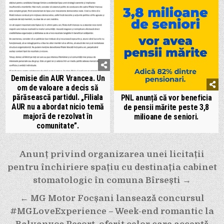
Demisie din AUR Vrancea. Un
om de valoare a decis să
părăsească partidul. „Filiala
PNL anunță că vor beneficia
AUR nu a abordat nicio temă
de pensii mărite peste 3,8
majoră de rezolvat în
milioane de seniori.
comunitate”.
Navigare
Anunț privind organizarea unei licitații
în
pentru închiriere spațiu cu destinația cabinet
articole
stomatologic în comuna Bîrsești →
← MG Motor Focșani lansează concursul
#MGLoveExperience – Week-end romantic la