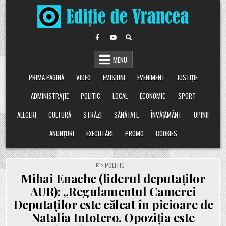
Skip
to
content
MENU
PRIMA PAGINĂ
VIDEO
EMISIUNI
EVENIMENT
JUSTIȚIE
ADMINISTRAȚIE
POLITIC
LOCAL
ECONOMIC
SPORT
ALEGERI
CULTURĂ
STRĂZI
SĂNĂTATE
ÎNVĂȚĂMÂNT
OPINII
ANUNȚURI
EXECUTĂRI
PROMO
COOKIES
POSTED
POLITIC
IN
Mihai Enache (liderul deputaților
AUR): „Regulamentul Camerei
Deputaților este călcat în picioare de
Natalia Intotero. Opoziția este