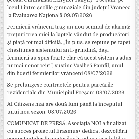
locul I între școlile gimnaziale din județul Vrancea
la Evaluarea Națională
09/07/2026
Fermierii vrânceni trag un nou semnal de alarmă:
prețuri prea mici la laptele vândut de producători
și piață tot mai dificilă. „În plus, se repune pe tapet
chestiunea sistemului anti-grindină, deși
fermierii au spus foarte clar că acest sistem a adus
numai nenorociri”, susține Vasilică Pamfil, unul
din liderii fermierilor vrânceni
08/07/2026
Se prelungesc contractele pentru parcările
rezidențiale din Municipiul Focșani
08/07/2026
AI Citizens mai are două luni până la începutul
unui nou sezon.
08/07/2026
COMUNICAT DE PRESĂ: Asociația NOI a finalizat
cu succes proiectul Erasmus+ dedicat dezvoltării
competențelor formatorilor în educația adulților