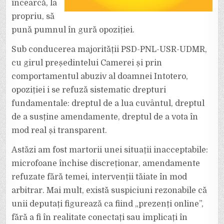
încearcă, la
propriu, să
pună pumnul în gură opoziției.
Sub conducerea majorității PSD-PNL-USR-UDMR,
cu girul președintelui Camerei și prin
comportamentul abuziv al doamnei Intotero,
opoziției i se refuză sistematic drepturi
fundamentale: dreptul de a lua cuvântul, dreptul
de a susține amendamente, dreptul de a vota în
mod real și transparent.
Astăzi am fost martorii unei situații inacceptabile:
microfoane închise discreționar, amendamente
refuzate fără temei, intervenții tăiate în mod
arbitrar. Mai mult, există suspiciuni rezonabile că
unii deputați figurează ca fiind „prezenți online”,
fără a fi în realitate conectați sau implicați în