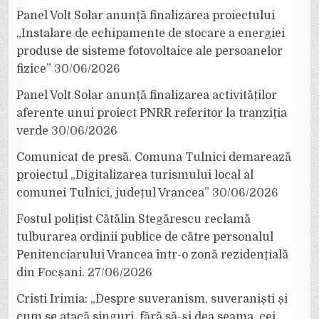
Panel Volt Solar anunță finalizarea proiectului
„Instalare de echipamente de stocare a energiei
produse de sisteme fotovoltaice ale persoanelor
fizice”
30/06/2026
Panel Volt Solar anunță finalizarea activităților
aferente unui proiect PNRR referitor la tranziția
verde
30/06/2026
Comunicat de presă. Comuna Tulnici demarează
proiectul „Digitalizarea turismului local al
comunei Tulnici, județul Vrancea”
30/06/2026
Fostul polițist Cătălin Stegărescu reclamă
tulburarea ordinii publice de către personalul
Penitenciarului Vrancea într-o zonă rezidențială
din Focșani.
27/06/2026
Cristi Irimia: „Despre suveranism, suveraniști și
cum se atacă singuri, fără să-și dea seama, cei