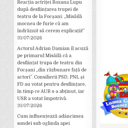
Reacția actriței Roxana Lupu
după desființarea trupei de
teatru de la Focșani: „Misăilă
mocnea de furie că am
îndrăznit să cerem explicații!”
31/07/2026
Actorul Adrian Damian îl acuză
pe primarul Misăilă că a
desființat trupa de teatru din
Focșani „din răzbunare față de
actori”. Consilierii PSD, PNL și
FD au votat pentru desființare,
în timp ce AUR s-a abținut, iar
USR a votat împotrivă.
31/07/2026
Cum influențează adâncimea
sondei sub oglinda apei