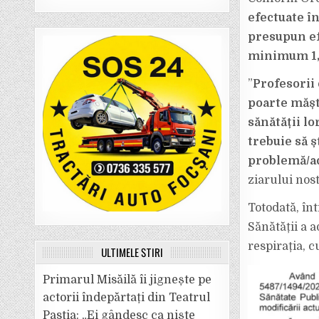
efectuate în
presupun ef
minimum 1,
”
Profesorii 
poarte mășt
sănătății lo
trebuie să ș
problemă/ac
ziarului nos
Totodată, în
Sănătății a 
respirația, 
ULTIMELE ȘTIRI
Primarul Misăilă îi jignește pe
actorii îndepărtați din Teatrul
Pastia: „Ei gândesc ca niște