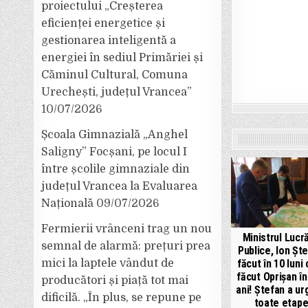
proiectului „Creșterea
eficienței energetice și
gestionarea inteligentă a
energiei în sediul Primăriei și
Căminul Cultural, Comuna
Urechești, județul Vrancea”
10/07/2026
Școala Gimnazială „Anghel
Saligny” Focșani, pe locul I
între școlile gimnaziale din
județul Vrancea la Evaluarea
Națională
09/07/2026
Fermierii vrânceni trag un nou
Ministrul Lucră
semnal de alarmă: prețuri prea
Publice, Ion Ște
făcut în 10 luni
mici la laptele vândut de
făcut Oprișan în
producători și piață tot mai
ani! Ștefan a ur
dificilă. „În plus, se repune pe
toate etape