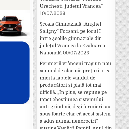
Urechești, județul Vrancea”
10/07/2026
Școala Gimnazială „Anghel
Saligny” Focșani, pe locul I
între școlile gimnaziale din
județul Vrancea la Evaluarea
Națională
09/07/2026
Fermierii vrânceni trag un nou
semnal de alarmă: prețuri prea
mici la laptele vândut de
producători și piață tot mai
dificilă. „În plus, se repune pe
tapet chestiunea sistemului
anti-grindină, deși fermierii au
spus foarte clar că acest sistem
a adus numai nenorociri”,
susține Vasilică Pamfil, unul din