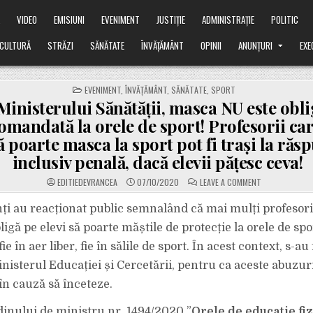
Ă
VIDEO
EMISIUNI
EVENIMENT
JUSTIȚIE
ADMINISTRAȚIE
POLITIC
CULTURĂ
STRĂZI
SĂNĂTATE
ÎNVĂȚĂMÂNT
OPINII
ANUNȚURI
EXE
POSTED
EVENIMENT
,
ÎNVĂȚĂMÂNT
,
SĂNĂTATE
,
SPORT
IN
Ministerului Sănătății, masca NU este obli
comandată la orele de sport! Profesorii ca
să poarte masca la sport pot fi trași la răs
inclusiv penală, dacă elevii pățesc ceva!
ON
EDITIEDEVRANCEA
07/10/2020
LEAVE A COMMENT
POTRIVIT
MINISTERULUI
SĂNĂTĂȚII,
nți au reacționat public semnalând că mai mulți profesori
MASCA
NU
ligă pe elevi să poarte măștile de protecție la orele de spo
ESTE
OBLIGATORIE
e în aer liber, fie în sălile de sport. În acest context, s-au 
ȘI
NICI
inisterul Educației și Cercetării, pentru ca aceste abuzuri
RECOMANDATĂ
LA
ORELE
în cauză să înceteze.
DE
SPORT!
PROFESORII
nului de ministru nr. 1494/2020 ”
Orele de educaţie fiz