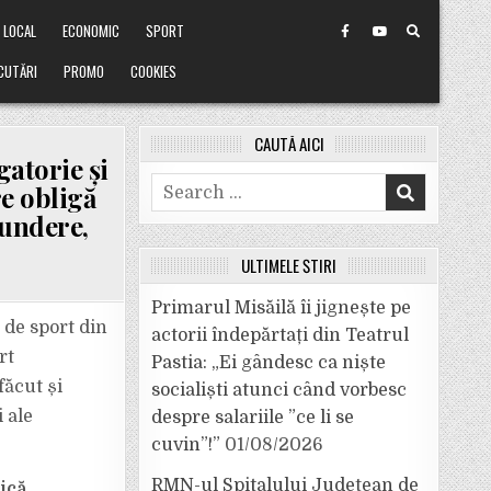
LOCAL
ECONOMIC
SPORT
CUTĂRI
PROMO
COOKIES
CAUTĂ AICI
gatorie și
Search
re obligă
for:
pundere,
ULTIMELE ȘTIRI
Primarul Misăilă îi jignește pe
 de sport din
actorii îndepărtați din Teatrul
rt
Pastia: „Ei gândesc ca niște
făcut și
socialiști atunci când vorbesc
 ale
despre salariile ”ce li se
cuvin”!”
01/08/2026
RMN-ul Spitalului Județean de
ică