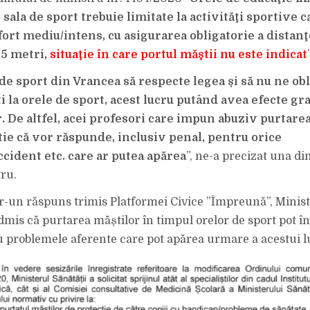
CARE
OBLIGĂ
 sala de sport trebuie limitate la activităţi sportive 
ELEVII
SĂ
ort mediu/intens, cu asigurarea obligatorie a distanţe
POARTE
MASCA
LA
5 metri,
situaţie în care portul măştii nu este indicat
SPORT
POT
FI
de sport din Vrancea să respecte legea și să nu ne obl
TRAȘI
LA
i la orele de sport, acest lucru putând avea efecte gr
RĂSPUNDERE,
INCLUSIV
r. De altfel, acei profesori care impun abuziv purtare
PENALĂ,
DACĂ
ELEVII
tie că vor răspunde, inclusiv penal, pentru orice
PĂȚESC
CEVA!
cident etc. care ar putea apărea
”, ne-a precizat una din
tru.
tr-un răspuns trimis Platformei Civice ”Împreună”, Minis
admis că purtarea măștilor în timpul orelor de sport pot 
cu problemele aferente care pot apărea urmare a acestui l