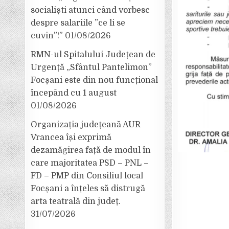
socialiști atunci când vorbesc
despre salariile ”ce li se
cuvin”!”
01/08/2026
RMN-ul Spitalului Județean de
Urgență „Sfântul Pantelimon”
Focșani este din nou funcțional
începând cu 1 august
01/08/2026
Organizația județeană AUR
Vrancea își exprimă
dezamăgirea față de modul în
care majoritatea PSD – PNL –
FD – PMP din Consiliul local
Focșani a înțeles să distrugă
arta teatrală din județ.
31/07/2026