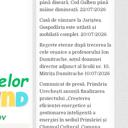
până diseară, Cod Galben până
mâine dimineață.
22/07/2026
Casă de vânzare la Jariștea.
Gospodăria este utilată și
mobilată complet.
20/07/2026
Regrete eterne după trecerea la
cele veșnice a profesorului Ion
Dumitrache, soțul doamnei
director adjunct al Școlii nr. 10,
Mitrița Dumitrache
10/07/2026
Comunicat de presă. Primăria
Urechești anunță finalizarea
proiectului „Creșterea
eficienței energetice și
gestionarea inteligentă a
energiei în sediul Primăriei și
Căminul Cultural, Comuna