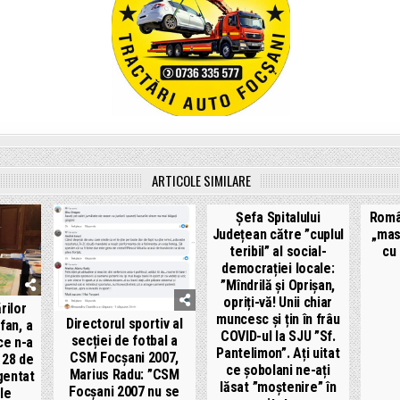
ARTICOLE SIMILARE
Șefa Spitalului
Român
Județean către ”cuplul
„mas
teribil” al social-
cu 
democrației locale:
”Mîndrilă și Oprișan,
opriți-vă! Unii chiar
rilor
muncesc și țin în frâu
Directorul sportiv al
fan, a
COVID-ul la SJU ”Sf.
secției de fotbal a
 ce n-a
Pantelimon”. Ați uitat
CSM Focșani 2007,
 28 de
ce șobolani ne-ați
Marius Radu: ”CSM
gentat
lăsat ”moștenire” în
Focșani 2007 nu se
le