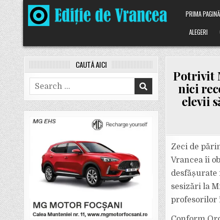
Skip
PRIMA PAGIN
to
content
ALEGERI
CAUTĂ AICI
Potrivit 
Search
nici re
for:
elevii 
Zeci de pări
Vrancea îi ob
desfășurate fi
sesizări la M
profesorilor 
Conform Ordi