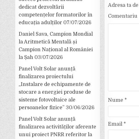
Adresa ta de 
dedicat dezvoltării
competențelor formatorilor în
Comentariu
educația adulților
07/07/2026
Daniel Sava, Campion Mondial
la Aritmetică Mentală și
Campion Național al României
la Șah
03/07/2026
Panel Volt Solar anunță
finalizarea proiectului
„Instalare de echipamente de
stocare a energiei produse de
sisteme fotovoltaice ale
Nume
*
persoanelor fizice”
30/06/2026
Panel Volt Solar anunță
Email
*
finalizarea activităților aferente
unui proiect PNRR referitor la