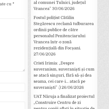
al comunei Tulnici, județul
cate cu
*
Vrancea”
30/06/2026
Fostul polițist Cătălin
Stegărescu reclamă tulburarea
ordinii publice de către
personalul Penitenciarului
Vrancea într-o zonă
rezidențială din Focșani.
27/06/2026
Cristi Irimia: „Despre
suveranism, suveraniști și cum
se atacă singuri, fără să-și dea
seama, cei care-i… atacă pe
suveraniști” :)
26/06/2026
UAT Năruja a finalizat proiectul
„Construire Centru de zi
pentru copiii aflați în situație de