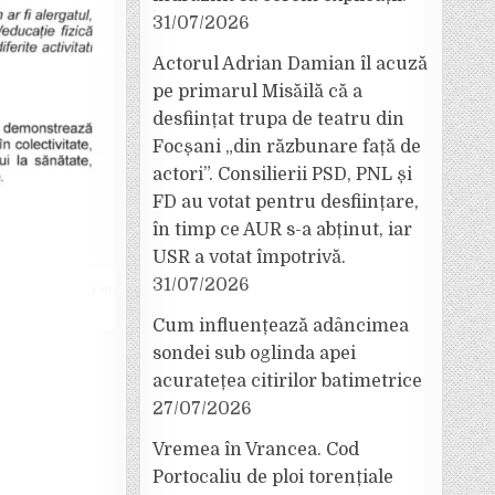
31/07/2026
Actorul Adrian Damian îl acuză
pe primarul Misăilă că a
desființat trupa de teatru din
Focșani „din răzbunare față de
actori”. Consilierii PSD, PNL și
FD au votat pentru desființare,
în timp ce AUR s-a abținut, iar
USR a votat împotrivă.
31/07/2026
Cum influențează adâncimea
sondei sub oglinda apei
acuratețea citirilor batimetrice
27/07/2026
Vremea în Vrancea. Cod
Portocaliu de ploi torențiale