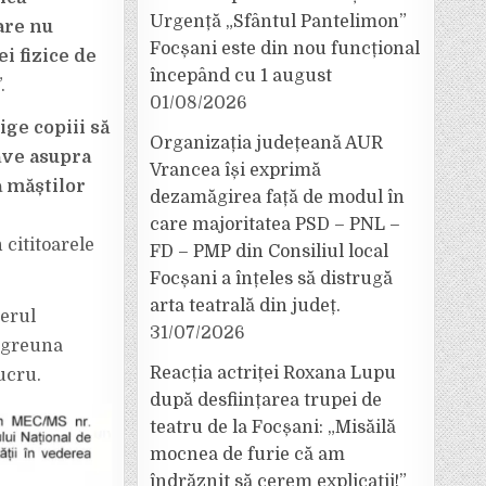
Urgență „Sfântul Pantelimon”
care nu
Focșani este din nou funcțional
i fizice de
începând cu 1 august
”.
01/08/2026
ige copiii să
Organizația județeană AUR
ave asupra
Vrancea își exprimă
a măștilor
dezamăgirea față de modul în
care majoritatea PSD – PNL –
 cititoarele
FD – PMP din Consiliul local
Focșani a înțeles să distrugă
arta teatrală din județ.
terul
31/07/2026
îngreuna
Reacția actriței Roxana Lupu
ucru.
după desființarea trupei de
teatru de la Focșani: „Misăilă
mocnea de furie că am
îndrăznit să cerem explicații!”