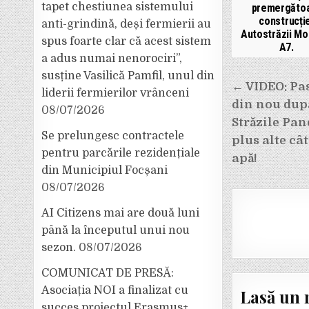
tapet chestiunea sistemului
premergăto
construcți
anti-grindină, deși fermierii au
Autostrăzii Mo
spus foarte clar că acest sistem
A7.
a adus numai nenorociri”,
susține Vasilică Pamfil, unul din
Navigar
← VIDEO: Pas
liderii fermierilor vrânceni
în
din nou după
08/07/2026
articole
Străzile Pan
Se prelungesc contractele
plus alte cât
pentru parcările rezidențiale
apă!
din Municipiul Focșani
08/07/2026
AI Citizens mai are două luni
până la începutul unui nou
sezon.
08/07/2026
COMUNICAT DE PRESĂ:
Asociația NOI a finalizat cu
Lasă un 
succes proiectul Erasmus+