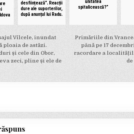
unitatea
desființează”. Reacții
are
spitalicească?”
dure ale suporterilor,
ei
după anunțul lui Radu.
ldova
e
ajul Vîlcele, inundat
Primăriile din Vranc
 ploaia de astăzi.
până pe 17 decembri
duri și cele din Obor,
racordare a localități
eva zeci, pline și ele de
de
răspuns