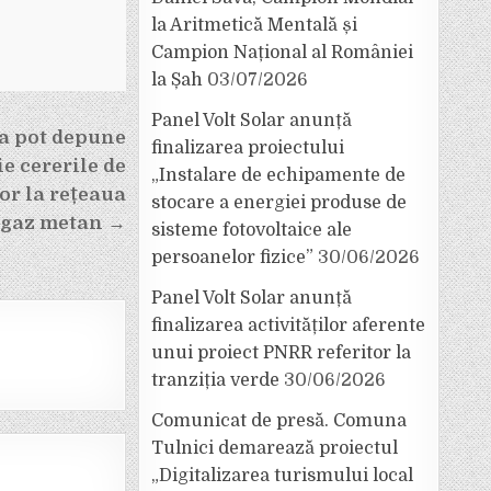
la Aritmetică Mentală și
Campion Național al României
la Șah
03/07/2026
Panel Volt Solar anunță
ea pot depune
finalizarea proiectului
e cererile de
„Instalare de echipamente de
lor la rețeaua
stocare a energiei produse de
 gaz metan →
sisteme fotovoltaice ale
persoanelor fizice”
30/06/2026
Panel Volt Solar anunță
finalizarea activităților aferente
unui proiect PNRR referitor la
tranziția verde
30/06/2026
Comunicat de presă. Comuna
Tulnici demarează proiectul
„Digitalizarea turismului local