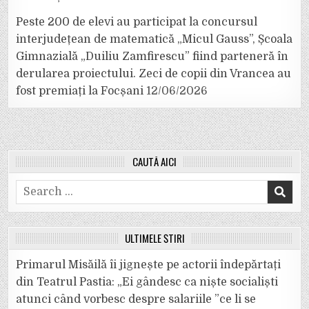
Peste 200 de elevi au participat la concursul
interjudețean de matematică „Micul Gauss”, Școala
Gimnazială „Duiliu Zamfirescu” fiind parteneră în
derularea proiectului. Zeci de copii din Vrancea au
fost premiați la Focșani
12/06/2026
CAUTĂ AICI
Search
for:
ULTIMELE ȘTIRI
Primarul Misăilă îi jignește pe actorii îndepărtați
din Teatrul Pastia: „Ei gândesc ca niște socialiști
atunci când vorbesc despre salariile ”ce li se