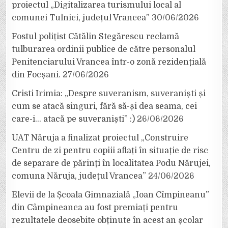
proiectul „Digitalizarea turismului local al
comunei Tulnici, județul Vrancea”
30/06/2026
Fostul polițist Cătălin Stegărescu reclamă
tulburarea ordinii publice de către personalul
Penitenciarului Vrancea într-o zonă rezidențială
din Focșani.
27/06/2026
Cristi Irimia: „Despre suveranism, suveraniști și
cum se atacă singuri, fără să-și dea seama, cei
care-i… atacă pe suveraniști” :)
26/06/2026
UAT Năruja a finalizat proiectul „Construire
Centru de zi pentru copiii aflați în situație de risc
de separare de părinți în localitatea Podu Nărujei,
comuna Năruja, județul Vrancea”
24/06/2026
Elevii de la Școala Gimnazială „Ioan Cîmpineanu”
din Câmpineanca au fost premiați pentru
rezultatele deosebite obținute în acest an școlar