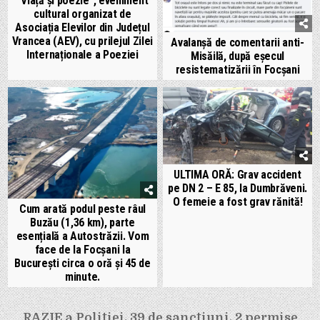
”Viață și poezie”, eveniment
cultural organizat de
Asociația Elevilor din Județul
Vrancea (AEV), cu prilejul Zilei
Avalanșă de comentarii anti-
Internaționale a Poeziei
Misăilă, după eșecul
resistematizării în Focșani
ULTIMA ORĂ: Grav accident
pe DN 2 – E 85, la Dumbrăveni.
O femeie a fost grav rănită!
Cum arată podul peste râul
Buzău (1,36 km), parte
esențială a Autostrăzii. Vom
face de la Focșani la
București circa o oră și 45 de
minute.
Navigare
RAZIE a Poliției. 39 de sancțiuni, 2 permise