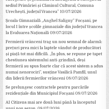
sediul Primăriei și Căminul Cultural, Comuna
Urechești, județul Vrancea”
10/07/2026
Școala Gimnazială „Anghel Saligny” Focșani, pe
locul I între școlile gimnaziale din județul Vrancea
la Evaluarea Națională
09/07/2026
Fermierii vrânceni trag un nou semnal de alarmă:
prețuri prea mici la laptele vândut de producători
și piață tot mai dificilă. „În plus, se repune pe tapet
chestiunea sistemului anti-grindină, deși
fermierii au spus foarte clar că acest sistem a adus
numai nenorociri”, susține Vasilică Pamfil, unul
din liderii fermierilor vrânceni
08/07/2026
Se prelungesc contractele pentru parcările
rezidențiale din Municipiul Focșani
08/07/2026
AI Citizens mai are două luni până la începutul
unui nou sezon.
08/07/2026