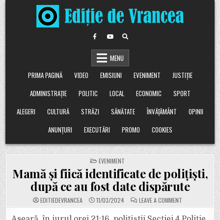
Skip
to
content
MENU
PRIMA PAGINĂ
VIDEO
EMISIUNI
EVENIMENT
JUSTIȚIE
ADMINISTRAȚIE
POLITIC
LOCAL
ECONOMIC
SPORT
ALEGERI
CULTURĂ
STRĂZI
SĂNĂTATE
ÎNVĂȚĂMÂNT
OPINII
ANUNȚURI
EXECUTĂRI
PROMO
COOKIES
POSTED
EVENIMENT
IN
Mamă și fiică identificate de polițiști,
după ce au fost date dispărute
ON
EDITIEDEVRANCEA
11/03/2024
LEAVE A COMMENT
MAMĂ
ȘI
FIICĂ
Aseară, în jurul orei 21:16, polițiștii Secției 4 Poliție