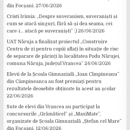
din Focșani.
27/06/2026
Cristi Irimia: „Despre suveranism, suveraniști și
cum se atacă singuri, fără să-și dea seama, cei
care-i… atacă pe suveraniști” :)
26/06/2026
UAT Năruja a finalizat proiectul „Construire
Centru de zi pentru copiii aflați în situație de risc
de separare de părinți în localitatea Podu Nărujei,
comuna Năruja, județul Vrancea”
24/06/2026
Elevii de la Școala Gimnazială „Ioan Cîmpineanu”
din Câmpineanca au fost premiați pentru
rezultatele deosebite obținute în acest an școlar
22/06/2026
Sute de elevi din Vrancea au participat la
concursurile „Grămăticel” și „MaxiMate”,
organizate de Școala Gimnazială „Ștefan cel Mare”
din Focșani.
12/06/2026