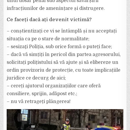
unui dosar penal sub aspectul săvârșirii
infracțiunilor de amenințare și distrugere.
Ce faceți dacă ați devenit victimă?
– conștientizați ce vi se întâmplă și nu acceptați
situația ca pe o stare de normalitate;
– sesizaţi Poliția, sub orice formă o puteți face;
– dacă vă simțiți în pericol din partea agresorului,
solicitați polițistului să vă ajute și să elibereze un
ordin provizoriu de protecție, cu toate implicațiile
juridice ce decurg de aici;
– cereți ajutorul organizațiilor care oferă
consiliere, sprijin, adăpost etc.;
– nu vă retrageți plângerea!