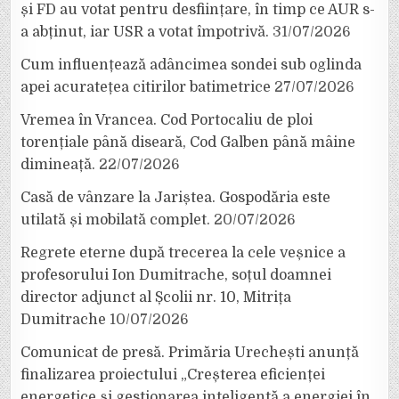
și FD au votat pentru desființare, în timp ce AUR s-
a abținut, iar USR a votat împotrivă.
31/07/2026
Cum influențează adâncimea sondei sub oglinda
apei acuratețea citirilor batimetrice
27/07/2026
Vremea în Vrancea. Cod Portocaliu de ploi
torențiale până diseară, Cod Galben până mâine
dimineață.
22/07/2026
Casă de vânzare la Jariștea. Gospodăria este
utilată și mobilată complet.
20/07/2026
Regrete eterne după trecerea la cele veșnice a
profesorului Ion Dumitrache, soțul doamnei
director adjunct al Școlii nr. 10, Mitrița
Dumitrache
10/07/2026
Comunicat de presă. Primăria Urechești anunță
finalizarea proiectului „Creșterea eficienței
energetice și gestionarea inteligentă a energiei în