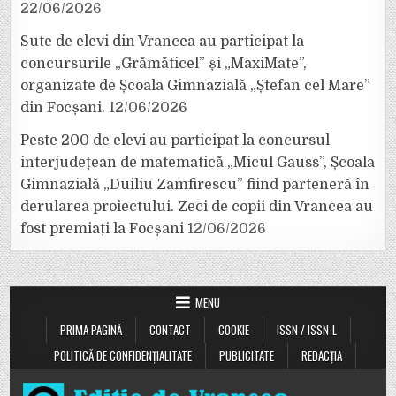
22/06/2026
Sute de elevi din Vrancea au participat la
concursurile „Grămăticel” și „MaxiMate”,
organizate de Școala Gimnazială „Ștefan cel Mare”
din Focșani.
12/06/2026
Peste 200 de elevi au participat la concursul
interjudețean de matematică „Micul Gauss”, Școala
Gimnazială „Duiliu Zamfirescu” fiind parteneră în
derularea proiectului. Zeci de copii din Vrancea au
fost premiați la Focșani
12/06/2026
MENU
PRIMA PAGINĂ
CONTACT
COOKIE
ISSN / ISSN-L
POLITICĂ DE CONFIDENȚIALITATE
PUBLICITATE
REDACȚIA