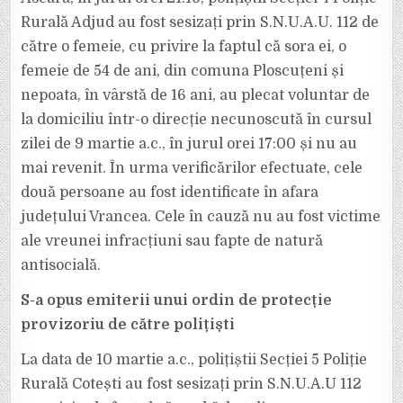
IDENTIFICATE
DE
Rurală Adjud au fost sesizați prin S.N.U.A.U. 112 de
POLIȚIȘTI,
DUPĂ
către o femeie, cu privire la faptul că sora ei, o
CE
AU
femeie de 54 de ani, din comuna Ploscuțeni și
FOST
DATE
DISPĂRUTE
nepoata, în vârstă de 16 ani, au plecat voluntar de
la domiciliu într-o direcție necunoscută în cursul
zilei de 9 martie a.c., în jurul orei 17:00 și nu au
mai revenit. În urma verificărilor efectuate, cele
două persoane au fost identificate în afara
județului Vrancea. Cele în cauză nu au fost victime
ale vreunei infracțiuni sau fapte de natură
antisocială.
S-a opus emiterii unui ordin de protecție
provizoriu de către polițiști
La data de 10 martie a.c., polițiștii Secției 5 Poliție
Rurală Cotești au fost sesizați prin S.N.U.A.U 112