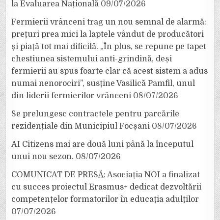
la Evaluarea Națională
09/07/2026
Fermierii vrânceni trag un nou semnal de alarmă:
prețuri prea mici la laptele vândut de producători
și piață tot mai dificilă. „În plus, se repune pe tapet
chestiunea sistemului anti-grindină, deși
fermierii au spus foarte clar că acest sistem a adus
numai nenorociri”, susține Vasilică Pamfil, unul
din liderii fermierilor vrânceni
08/07/2026
Se prelungesc contractele pentru parcările
rezidențiale din Municipiul Focșani
08/07/2026
AI Citizens mai are două luni până la începutul
unui nou sezon.
08/07/2026
COMUNICAT DE PRESĂ: Asociația NOI a finalizat
cu succes proiectul Erasmus+ dedicat dezvoltării
competențelor formatorilor în educația adulților
07/07/2026