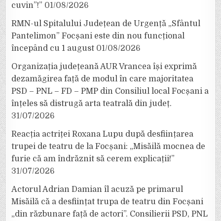
cuvin”!”
01/08/2026
RMN-ul Spitalului Județean de Urgență „Sfântul
Pantelimon” Focșani este din nou funcțional
începând cu 1 august
01/08/2026
Organizația județeană AUR Vrancea își exprimă
dezamăgirea față de modul în care majoritatea
PSD – PNL – FD – PMP din Consiliul local Focșani a
înțeles să distrugă arta teatrală din județ.
31/07/2026
Reacția actriței Roxana Lupu după desființarea
trupei de teatru de la Focșani: „Misăilă mocnea de
furie că am îndrăznit să cerem explicații!”
31/07/2026
Actorul Adrian Damian îl acuză pe primarul
Misăilă că a desființat trupa de teatru din Focșani
„din răzbunare față de actori”. Consilierii PSD, PNL