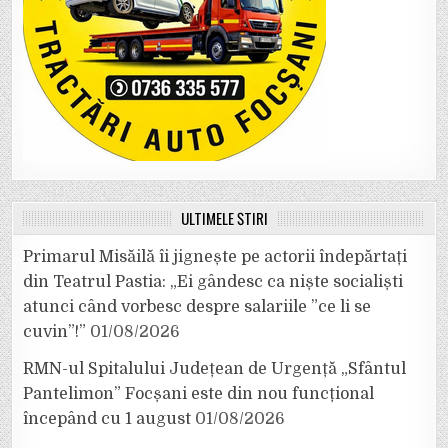
ULTIMELE ȘTIRI
Primarul Misăilă îi jignește pe actorii îndepărtați
din Teatrul Pastia: „Ei gândesc ca niște socialiști
atunci când vorbesc despre salariile ”ce li se
cuvin”!”
01/08/2026
RMN-ul Spitalului Județean de Urgență „Sfântul
Pantelimon” Focșani este din nou funcțional
începând cu 1 august
01/08/2026