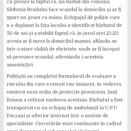
cu privire la faptul că, un bărbat din comuna
Slobozia Bradului face scandal la domiciliu și ar fi
spart un geam cu mâna. Echipajul de poliție care
s-a deplasat la fața locului a identificat bărbatul de
50 de ani și a stabilit faptul că, în jurul orei 21:20,
acesta ar fi mers la domicilul mamei, aflându-se
într-o stare vădită de ebrietate, unde ar fi început
să provoace scandal, adresându-i acesteia
amenințări.
Polițiștii au completat formularul de evaluare a
riscului din care a reieșit risc iminent, în vederea
emiterii unui ordin de protecție provizoriu, însă
femeia a refuzat emiterea acestuia. Bărbatul a fost
transportat cu un echipaj de ambulanță la U.P.U
Focșani și ulterior internat într-o unitate de
specialitate. Cercetările sunt continuate în cadrul