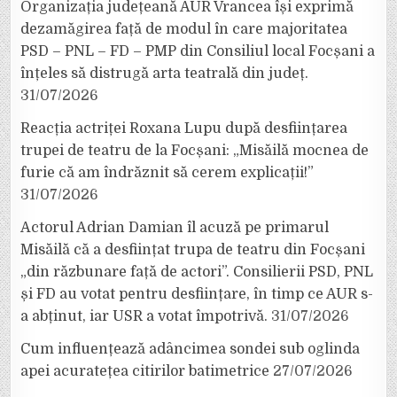
Organizația județeană AUR Vrancea își exprimă
dezamăgirea față de modul în care majoritatea
PSD – PNL – FD – PMP din Consiliul local Focșani a
înțeles să distrugă arta teatrală din județ.
31/07/2026
Reacția actriței Roxana Lupu după desființarea
trupei de teatru de la Focșani: „Misăilă mocnea de
furie că am îndrăznit să cerem explicații!”
31/07/2026
Actorul Adrian Damian îl acuză pe primarul
Misăilă că a desființat trupa de teatru din Focșani
„din răzbunare față de actori”. Consilierii PSD, PNL
și FD au votat pentru desființare, în timp ce AUR s-
a abținut, iar USR a votat împotrivă.
31/07/2026
Cum influențează adâncimea sondei sub oglinda
apei acuratețea citirilor batimetrice
27/07/2026