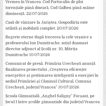
Vremea în Vrancea. Cod Portocaliu de ploi
torențiale până diseară, Cod Galben până mâine
dimineață.
22/07/2026
Casă de vânzare la Jariștea. Gospodăria este
utilată și mobilată complet.
20/07/2026
Regrete eterne după trecerea la cele veșnice a
profesorului Ion Dumitrache, soțul doamnei
director adjunct al Școlii nr. 10, Mitrița
Dumitrache
10/07/2026
Comunicat de presă. Primăria Urechești anunță
finalizarea proiectului „Creșterea eficienței
energetice și gestionarea inteligentă a energiei în
sediul Primăriei și Căminul Cultural, Comuna
Urechești, județul Vrancea”
10/07/2026
Școala Gimnazială „Anghel Saligny” Focșani, pe
locul I între școlile gimnaziale din județul Vrancea