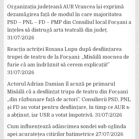
Organizația județeană AUR Vrancea își exprimă
dezamăgirea față de modul în care majoritatea
PSD – PNL – FD – PMP din Consiliul local Focșani a
înțeles să distrugă arta teatrală din județ.
31/07/2026
Reacția actriței Roxana Lupu după desființarea
trupei de teatru de la Focșani: „Misăilă mocnea de
furie că am îndrăznit să cerem explicații!”
31/07/2026
Actorul Adrian Damian îl acuză pe primarul
Misăilă că a desființat trupa de teatru din Focșani
„din răzbunare față de actori”. Consilierii PSD, PNL
și FD au votat pentru desființare, în timp ce AUR s-
a abținut, iar USR a votat împotrivă.
31/07/2026
Cum influențează adâncimea sondei sub oglinda
apei acuratețea citirilor batimetrice
27/07/2026