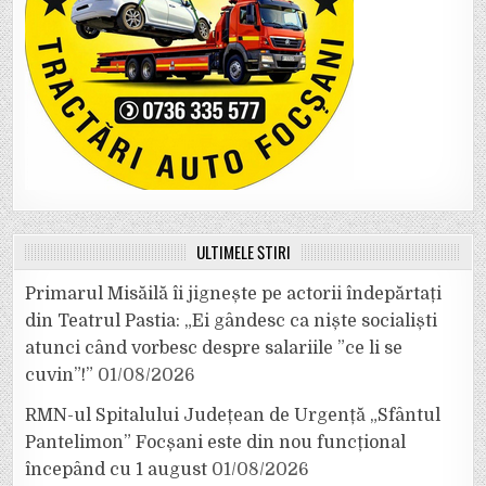
ULTIMELE ȘTIRI
Primarul Misăilă îi jignește pe actorii îndepărtați
din Teatrul Pastia: „Ei gândesc ca niște socialiști
atunci când vorbesc despre salariile ”ce li se
cuvin”!”
01/08/2026
RMN-ul Spitalului Județean de Urgență „Sfântul
Pantelimon” Focșani este din nou funcțional
începând cu 1 august
01/08/2026