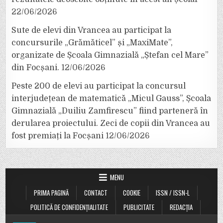
22/06/2026
Sute de elevi din Vrancea au participat la
concursurile „Grămăticel” și „MaxiMate”,
organizate de Școala Gimnazială „Ștefan cel Mare”
din Focșani.
12/06/2026
Peste 200 de elevi au participat la concursul
interjudețean de matematică „Micul Gauss”, Școala
Gimnazială „Duiliu Zamfirescu” fiind parteneră în
derularea proiectului. Zeci de copii din Vrancea au
fost premiați la Focșani
12/06/2026
MENU
PRIMA PAGINĂ
CONTACT
COOKIE
ISSN / ISSN-L
POLITICĂ DE CONFIDENȚIALITATE
PUBLICITATE
REDACȚIA