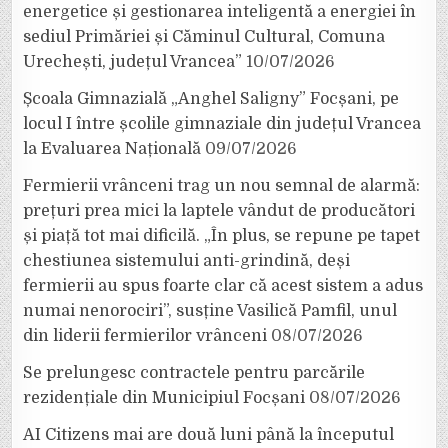
energetice și gestionarea inteligentă a energiei în
sediul Primăriei și Căminul Cultural, Comuna
Urechești, județul Vrancea”
10/07/2026
Școala Gimnazială „Anghel Saligny” Focșani, pe
locul I între școlile gimnaziale din județul Vrancea
la Evaluarea Națională
09/07/2026
Fermierii vrânceni trag un nou semnal de alarmă:
prețuri prea mici la laptele vândut de producători
și piață tot mai dificilă. „În plus, se repune pe tapet
chestiunea sistemului anti-grindină, deși
fermierii au spus foarte clar că acest sistem a adus
numai nenorociri”, susține Vasilică Pamfil, unul
din liderii fermierilor vrânceni
08/07/2026
Se prelungesc contractele pentru parcările
rezidențiale din Municipiul Focșani
08/07/2026
AI Citizens mai are două luni până la începutul