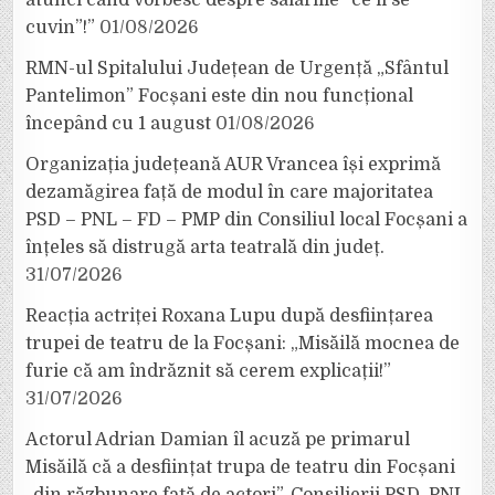
atunci când vorbesc despre salariile ”ce li se
cuvin”!”
01/08/2026
RMN-ul Spitalului Județean de Urgență „Sfântul
Pantelimon” Focșani este din nou funcțional
începând cu 1 august
01/08/2026
Organizația județeană AUR Vrancea își exprimă
dezamăgirea față de modul în care majoritatea
PSD – PNL – FD – PMP din Consiliul local Focșani a
înțeles să distrugă arta teatrală din județ.
31/07/2026
Reacția actriței Roxana Lupu după desființarea
trupei de teatru de la Focșani: „Misăilă mocnea de
furie că am îndrăznit să cerem explicații!”
31/07/2026
Actorul Adrian Damian îl acuză pe primarul
Misăilă că a desființat trupa de teatru din Focșani