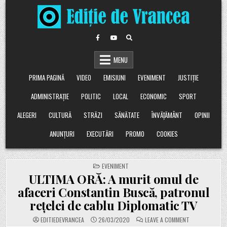
Skip
to
content
MENU
PRIMA PAGINĂ
VIDEO
EMISIUNI
EVENIMENT
JUSTIȚIE
ADMINISTRAȚIE
POLITIC
LOCAL
ECONOMIC
SPORT
ALEGERI
CULTURĂ
STRĂZI
SĂNĂTATE
ÎNVĂȚĂMÂNT
OPINII
ANUNȚURI
EXECUTĂRI
PROMO
COOKIES
POSTED
EVENIMENT
IN
ULTIMA ORĂ: A murit omul de
afaceri Constantin Buscă, patronul
rețelei de cablu Diplomatic TV
ON
EDITIEDEVRANCEA
26/03/2020
LEAVE A COMMENT
ULTIMA