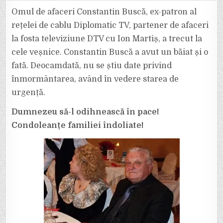
ORĂ:
A
Omul de afaceri Constantin Buscă, ex-patron al
MURIT
OMUL
rețelei de cablu Diplomatic TV, partener de afaceri
DE
AFACERI
la fosta televiziune DTV cu Ion Martiș, a trecut la
CONSTANTIN
BUSCĂ,
cele veșnice. Constantin Buscă a avut un băiat și o
PATRONUL
REȚELEI
DE
fată. Deocamdată, nu se știu date privind
CABLU
DIPLOMATIC
înmormântarea, având în vedere starea de
TV
urgență.
Dumnezeu să-l odihnească în pace!
Condoleanțe familiei îndoliate!