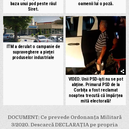
baza unui pod peste râul
oamenii lui o poză.
Siret.
ITM a derulat o campanie de
supraveghere a pieţei
produselor industriale
VIDEO: Unii PSD-iști nu se pot
abține. Primarul PSD de la
Corbița a fost reclamat
noaptea trecută că împărțea
mită electorală!
Navigare
DOCUMENT: Ce prevede Ordonanța Militară
în
3/2020. Descarcă DECLARAȚIA pe propria