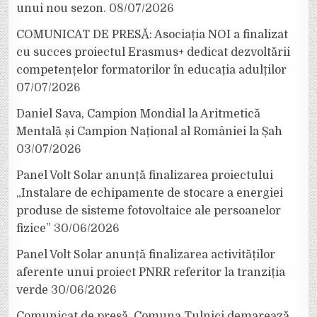
unui nou sezon.
08/07/2026
COMUNICAT DE PRESĂ: Asociația NOI a finalizat
cu succes proiectul Erasmus+ dedicat dezvoltării
competențelor formatorilor în educația adulților
07/07/2026
Daniel Sava, Campion Mondial la Aritmetică
Mentală și Campion Național al României la Șah
03/07/2026
Panel Volt Solar anunță finalizarea proiectului
„Instalare de echipamente de stocare a energiei
produse de sisteme fotovoltaice ale persoanelor
fizice”
30/06/2026
Panel Volt Solar anunță finalizarea activităților
aferente unui proiect PNRR referitor la tranziția
verde
30/06/2026
Comunicat de presă. Comuna Tulnici demarează