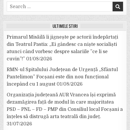
Search
for:
ULTIMELE ȘTIRI
Primarul Misăilă îi jignește pe actorii îndepărtați
din Teatrul Pastia: „Ei gândesc ca niște socialiști
atunci când vorbesc despre salariile ”ce li se
cuvin”!”
01/08/2026
RMN-ul Spitalului Județean de Urgență „Sfântul
Pantelimon” Focșani este din nou funcțional
începând cu 1 august
01/08/2026
Organizația județeană AUR Vrancea își exprimă
dezamăgirea față de modul în care majoritatea
PSD – PNL – FD – PMP din Consiliul local Focșani a
înțeles să distrugă arta teatrală din județ.
31/07/2026