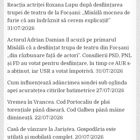
Reacția actriței Roxana Lupu după desființarea
trupei de teatru de la Focșani: „Misăilă mocnea de
furie că am îndrăznit să cerem explicații!”
31/07/2026
Actorul Adrian Damian îl acuză pe primarul
Misăilă că a desființat trupa de teatru din Focșani
„din răzbunare față de actori”. Consilierii PSD, PNL
și FD au votat pentru desființare, în timp ce AUR s-
a abținut, iar USR a votat împotrivă.
31/07/2026
Cum influențează adâncimea sondei sub oglinda
apei acuratețea citirilor batimetrice
27/07/2026
Vremea în Vrancea. Cod Portocaliu de ploi
torențiale până diseară, Cod Galben până mâine
dimineață.
22/07/2026
Casă de vânzare la Jariștea. Gospodăria este
utilată și mobilată complet.
20/07/2026