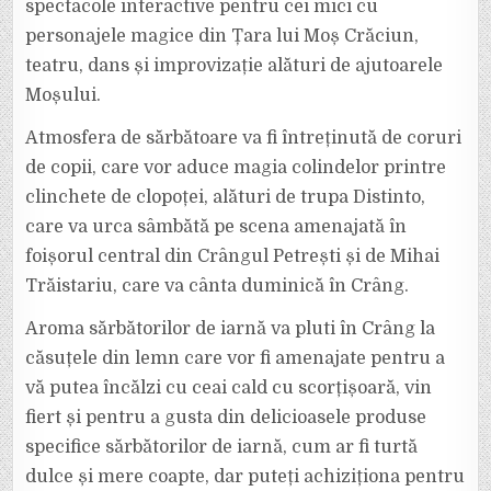
spectacole interactive pentru cei mici cu
personajele magice din Țara lui Moș Crăciun,
teatru, dans și improvizație alături de ajutoarele
Moșului.
Atmosfera de sărbătoare va fi întreținută de coruri
de copii, care vor aduce magia colindelor printre
clinchete de clopoței, alături de trupa Distinto,
care va urca sâmbătă pe scena amenajată în
foișorul central din Crângul Petrești și de Mihai
Trăistariu, care va cânta duminică în Crâng.
Aroma sărbătorilor de iarnă va pluti în Crâng la
căsuțele din lemn care vor fi amenajate pentru a
vă putea încălzi cu ceai cald cu scorțișoară, vin
fiert și pentru a gusta din delicioasele produse
specifice sărbătorilor de iarnă, cum ar fi turtă
dulce și mere coapte, dar puteți achiziționa pentru