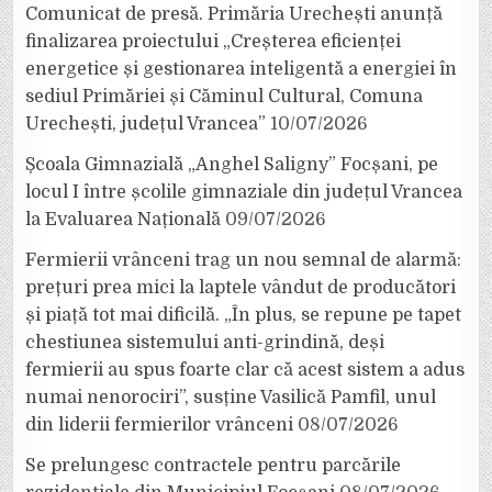
Comunicat de presă. Primăria Urechești anunță
finalizarea proiectului „Creșterea eficienței
energetice și gestionarea inteligentă a energiei în
sediul Primăriei și Căminul Cultural, Comuna
Urechești, județul Vrancea”
10/07/2026
Școala Gimnazială „Anghel Saligny” Focșani, pe
locul I între școlile gimnaziale din județul Vrancea
la Evaluarea Națională
09/07/2026
Fermierii vrânceni trag un nou semnal de alarmă:
prețuri prea mici la laptele vândut de producători
și piață tot mai dificilă. „În plus, se repune pe tapet
chestiunea sistemului anti-grindină, deși
fermierii au spus foarte clar că acest sistem a adus
numai nenorociri”, susține Vasilică Pamfil, unul
din liderii fermierilor vrânceni
08/07/2026
Se prelungesc contractele pentru parcările