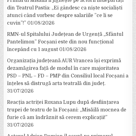
Primarul Misăilă îi jignește pe actorii îndepărtați
din Teatrul Pastia: „Ei gândesc ca niște socialiști
atunci când vorbesc despre salariile ”ce li se
cuvin”!”
01/08/2026
RMN-ul Spitalului Județean de Urgență „Sfântul
Pantelimon” Focșani este din nou funcțional
începând cu 1 august
01/08/2026
Organizația județeană AUR Vrancea își exprimă
dezamăgirea față de modul în care majoritatea
PSD – PNL – FD – PMP din Consiliul local Focșani a
înțeles să distrugă arta teatrală din județ.
31/07/2026
Reacția actriței Roxana Lupu după desființarea
trupei de teatru de la Focșani: „Misăilă mocnea de
furie că am îndrăznit să cerem explicații!”
31/07/2026