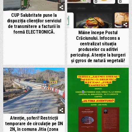
CUP Salubritate pune la
dispoziția clienților serviciul
de transmitere a facturii în
formă ELECTRONICĂ.
Mâine începe Postul
Crăciunului. Infocons a
centralizat situația
produselor cu aditivi
periculoși. Atenție la burgeri
și gyros de natură vegetală!
Atenție, șoferi! Restricții
temporare de circulație pe DN
2N, în comuna Jitia (zona