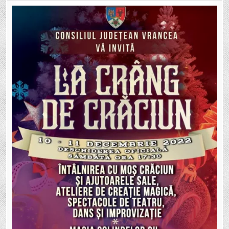
CRÂNG,
DE
CRĂCIUN!”.
START:
SÂMBĂTĂ,
10
DECEMBRIE,
ORA
17.30!
TOMBOLĂ
CU
PREMII
SPECIALE!