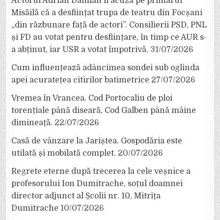
Actorul Adrian Damian îl acuză pe primarul
Misăilă că a desființat trupa de teatru din Focșani
„din răzbunare față de actori”. Consilierii PSD, PNL
și FD au votat pentru desființare, în timp ce AUR s-
a abținut, iar USR a votat împotrivă.
31/07/2026
Cum influențează adâncimea sondei sub oglinda
apei acuratețea citirilor batimetrice
27/07/2026
Vremea în Vrancea. Cod Portocaliu de ploi
torențiale până diseară, Cod Galben până mâine
dimineață.
22/07/2026
Casă de vânzare la Jariștea. Gospodăria este
utilată și mobilată complet.
20/07/2026
Regrete eterne după trecerea la cele veșnice a
profesorului Ion Dumitrache, soțul doamnei
director adjunct al Școlii nr. 10, Mitrița
Dumitrache
10/07/2026