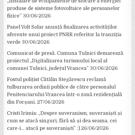
„Instalare de echipamente de stocare a energiei
produse de sisteme fotovoltaice ale persoanelor
fizice”
30/06/2026
Panel Volt Solar anunță finalizarea activităților
aferente unui proiect PNRR referitor la tranziția
verde
30/06/2026
Comunicat de presă. Comuna Tulnici demarează
proiectul „Digitalizarea turismului local al
comunei Tulnici, județul Vrancea”
30/06/2026
Fostul polițist Cătălin Stegărescu reclamă
tulburarea ordinii publice de către personalul
Penitenciarului Vrancea într-o zonă rezidențială
din Focșani.
27/06/2026
Cristi Irimia: „Despre suveranism, suveraniști și
cum se atacă singuri, fără să-și dea seama, cei
care-i… atacă pe suveraniști” :)
26/06/2026