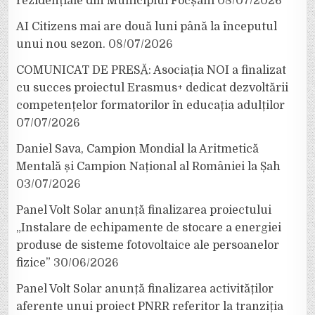
rezidențiale din Municipiul Focșani
08/07/2026
AI Citizens mai are două luni până la începutul
unui nou sezon.
08/07/2026
COMUNICAT DE PRESĂ: Asociația NOI a finalizat
cu succes proiectul Erasmus+ dedicat dezvoltării
competențelor formatorilor în educația adulților
07/07/2026
Daniel Sava, Campion Mondial la Aritmetică
Mentală și Campion Național al României la Șah
03/07/2026
Panel Volt Solar anunță finalizarea proiectului
„Instalare de echipamente de stocare a energiei
produse de sisteme fotovoltaice ale persoanelor
fizice”
30/06/2026
Panel Volt Solar anunță finalizarea activităților
aferente unui proiect PNRR referitor la tranziția