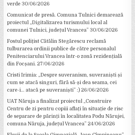
verde
30/06/2026
Comunicat de presă. Comuna Tulnici demarează
proiectul „Digitalizarea turismului local al
comunei Tulnici, județul Vrancea”
30/06/2026
Fostul polițist Cătălin Stegărescu reclamă
tulburarea ordinii publice de către personalul
Penitenciarului Vrancea într-o zonă rezidențială
din Focșani.
27/06/2026
Cristi Irimia: „Despre suveranism, suveraniști și
cum se atacă singuri, fără să-și dea seama, cei
care-i… atacă pe suveraniști” :)
26/06/2026
UAT Năruja a finalizat proiectul „Construire
Centru de zi pentru copiii aflați în situație de risc
de separare de părinți în localitatea Podu Nărujei,
comuna Năruja, județul Vrancea”
24/06/2026