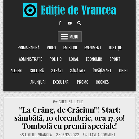
Skip
to
content
MENU
PRIMA PAGINĂ
VIDEO
EMISIUNI
EVENIMENT
JUSTIȚIE
ADMINISTRAȚIE
POLITIC
LOCAL
ECONOMIC
SPORT
ALEGERI
CULTURĂ
STRĂZI
SĂNĂTATE
ÎNVĂȚĂMÂNT
OPINII
ANUNȚURI
EXECUTĂRI
PROMO
COOKIES
POSTED
CULTURĂ
,
UTILE
IN
”La Crâng, de Crăciun!”. Start:
sâmbătă, 10 decembrie, ora 17.30!
Tombolă cu premii speciale!
ON
EDITIEDEVRANCEA
06/12/2022
LEAVE A COMMENT
”LA