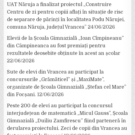
UAT Năruja a finalizat proiectul „Construire
Centru de zi pentru copiii aflați în situație de risc
de separare de părinți în localitatea Podu Nărujei,
comuna Năruja, județul Vrancea”
24/06/2026
Elevii de la Școala Gimnazială „Ioan Cîmpineanu”
din Câmpineanca au fost premiați pentru
rezultatele deosebite obținute în acest an școlar
22/06/2026
Sute de elevi din Vrancea au participat la
concursurile „Grămăticel” și „MaxiMate”,
organizate de Școala Gimnazială „Ștefan cel Mare”
din Focșani.
12/06/2026
Peste 200 de elevi au participat la concursul
interjudețean de matematică „Micul Gauss”, Școala
Gimnazială „Duiliu Zamfirescu” fiind parteneră în
derularea proiectului. Zeci de copii din Vrancea au