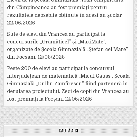
Elevii de la Școala Gimnazială „Ioan Cîmpineanu”
din Câmpineanca au fost premiați pentru
rezultatele deosebite obținute în acest an școlar
22/06/2026
Sute de elevi din Vrancea au participat la
concursurile „Grămăticel” și „MaxiMate”,
organizate de Școala Gimnazială „Ștefan cel Mare”
din Focșani.
12/06/2026
Peste 200 de elevi au participat la concursul
interjudețean de matematică „Micul Gauss”, Școala
Gimnazială „Duiliu Zamfirescu” fiind parteneră în
derularea proiectului. Zeci de copii din Vrancea au
fost premiați la Focșani
12/06/2026
CAUTĂ AICI