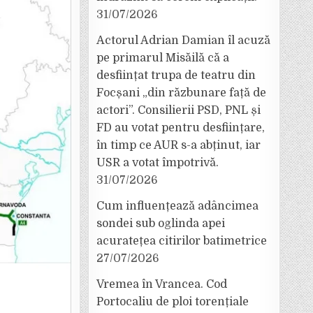
31/07/2026
Actorul Adrian Damian îl acuză
pe primarul Misăilă că a
desființat trupa de teatru din
Focșani „din răzbunare față de
actori”. Consilierii PSD, PNL și
FD au votat pentru desființare,
în timp ce AUR s-a abținut, iar
USR a votat împotrivă.
31/07/2026
Cum influențează adâncimea
sondei sub oglinda apei
acuratețea citirilor batimetrice
27/07/2026
Vremea în Vrancea. Cod
Portocaliu de ploi torențiale