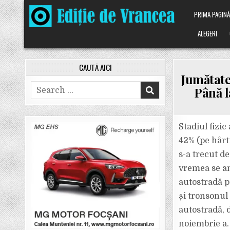
Skip
PRIMA PAGIN
to
content
ALEGERI
CAUTĂ AICI
Jumătate
Search
Până l
for:
Stadiul fizic
42% (pe hârt
s-a trecut de
vremea se an
autostradă pâ
și tronsonul
autostradă, 
noiembrie a. 