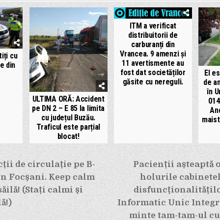
ITM a verificat
distribuitorii de
carburanți din
Vrancea. 9 amenzi și
iți cu
11 avertismente au
le din
fost dat societăților
El e
găsite cu nereguli.
de an
în U
ULTIMA ORĂ: Accident
014
pe DN 2 – E 85 la limita
And
cu județul Buzău.
maist
Traficul este parțial
blocat!
e
ții de circulație pe B-
Pacienții așteaptă o
in Focșani. Keep calm
holurile cabinete
ilă! (Stați calmi și
disfuncționalitățil
ă!)
Informatic Unic Integra
minte tam-tam-ul cu