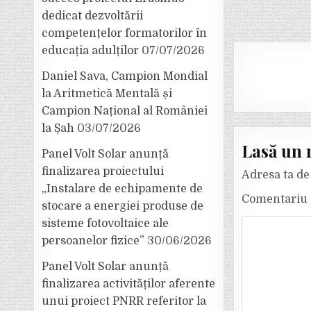
dedicat dezvoltării
competențelor formatorilor în
educația adulților
07/07/2026
Daniel Sava, Campion Mondial
la Aritmetică Mentală și
Campion Național al României
la Șah
03/07/2026
Lasă un 
Panel Volt Solar anunță
finalizarea proiectului
Adresa ta de 
„Instalare de echipamente de
Comentariu
stocare a energiei produse de
sisteme fotovoltaice ale
persoanelor fizice”
30/06/2026
Panel Volt Solar anunță
finalizarea activităților aferente
unui proiect PNRR referitor la