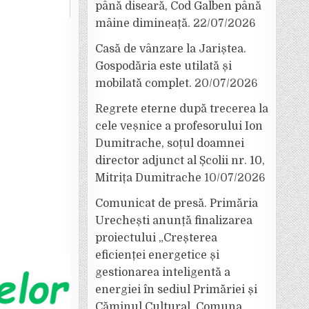
până diseară, Cod Galben până
mâine dimineață.
22/07/2026
Casă de vânzare la Jariștea.
Gospodăria este utilată și
mobilată complet.
20/07/2026
Regrete eterne după trecerea la
cele veșnice a profesorului Ion
Dumitrache, soțul doamnei
director adjunct al Școlii nr. 10,
Mitrița Dumitrache
10/07/2026
Comunicat de presă. Primăria
Urechești anunță finalizarea
proiectului „Creșterea
eficienței energetice și
gestionarea inteligentă a
energiei în sediul Primăriei și
Căminul Cultural, Comuna