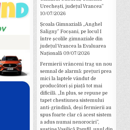
Urechești, județul Vrancea”
10/07/2026
Școala Gimnazială „Anghel
Saligny” Focșani, pe locul I
între școlile gimnaziale din
județul Vrancea la Evaluarea
Națională
09/07/2026
Fermierii vrânceni trag un nou
semnal de alarmă: prețuri prea
mici la laptele vândut de
producători și piață tot mai
dificilă. „În plus, se repune pe
tapet chestiunea sistemului
anti-grindină, deși fermierii au
spus foarte clar că acest sistem
a adus numai nenorociri”,
susține Vasilică Pamfil, unul din