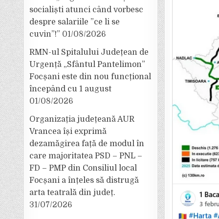
socialiști atunci când vorbesc
despre salariile ”ce li se
cuvin”!”
01/08/2026
RMN-ul Spitalului Județean de
Urgență „Sfântul Pantelimon”
Focșani este din nou funcțional
începând cu 1 august
01/08/2026
Organizația județeană AUR
Vrancea își exprimă
dezamăgirea față de modul în
care majoritatea PSD – PNL –
FD – PMP din Consiliul local
Focșani a înțeles să distrugă
arta teatrală din județ.
31/07/2026