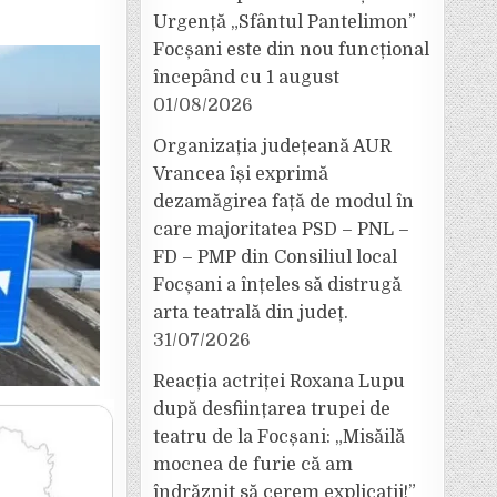
Urgență „Sfântul Pantelimon”
Focșani este din nou funcțional
începând cu 1 august
01/08/2026
Organizația județeană AUR
Vrancea își exprimă
dezamăgirea față de modul în
care majoritatea PSD – PNL –
FD – PMP din Consiliul local
Focșani a înțeles să distrugă
arta teatrală din județ.
31/07/2026
Reacția actriței Roxana Lupu
după desființarea trupei de
teatru de la Focșani: „Misăilă
mocnea de furie că am
îndrăznit să cerem explicații!”