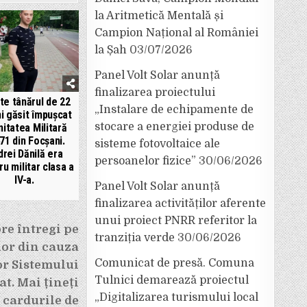
la Aritmetică Mentală și
Campion Național al României
la Șah
03/07/2026
Panel Volt Solar anunță
finalizarea proiectului
ste tânărul de 22
„Instalare de echipamente de
i găsit împușcat
stocare a energiei produse de
nitatea Militară
71 din Focșani.
sisteme fotovoltaice ale
rei Dănilă era
persoanelor fizice”
30/06/2026
ru militar clasa a
IV-a.
Panel Volt Solar anunță
finalizarea activităților aferente
unui proiect PNRR referitor la
re întregi pe
tranziția verde
30/06/2026
lor din cauza
Comunicat de presă. Comuna
or Sistemului
Tulnici demarează proiectul
t. Mai țineți
„Digitalizarea turismului local
 cardurile de