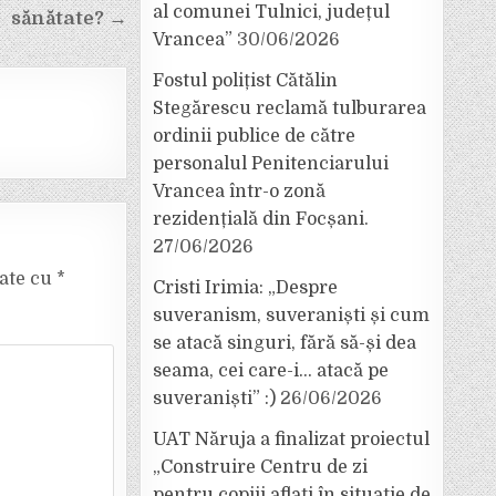
al comunei Tulnici, județul
sănătate? →
Vrancea”
30/06/2026
Fostul polițist Cătălin
Stegărescu reclamă tulburarea
ordinii publice de către
personalul Penitenciarului
Vrancea într-o zonă
rezidențială din Focșani.
27/06/2026
cate cu
*
Cristi Irimia: „Despre
suveranism, suveraniști și cum
se atacă singuri, fără să-și dea
seama, cei care-i… atacă pe
suveraniști” :)
26/06/2026
UAT Năruja a finalizat proiectul
„Construire Centru de zi
pentru copiii aflați în situație de