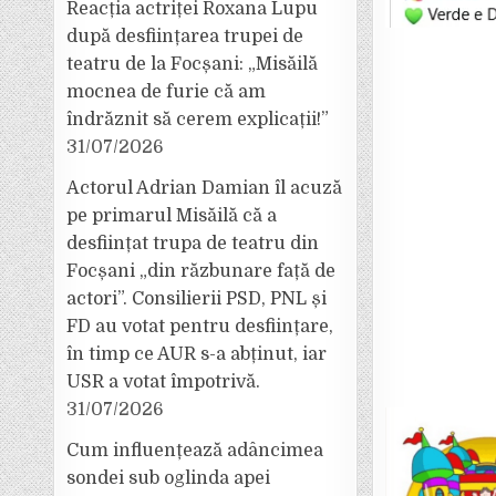
Reacția actriței Roxana Lupu
după desființarea trupei de
teatru de la Focșani: „Misăilă
mocnea de furie că am
îndrăznit să cerem explicații!”
31/07/2026
Actorul Adrian Damian îl acuză
pe primarul Misăilă că a
desființat trupa de teatru din
Focșani „din răzbunare față de
actori”. Consilierii PSD, PNL și
FD au votat pentru desființare,
în timp ce AUR s-a abținut, iar
USR a votat împotrivă.
31/07/2026
Cum influențează adâncimea
sondei sub oglinda apei