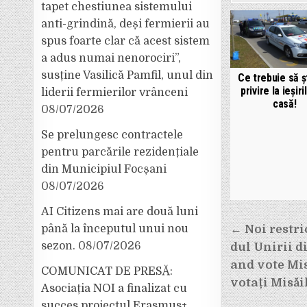
tapet chestiunea sistemului
anti-grindină, deși fermierii au
spus foarte clar că acest sistem
a adus numai nenorociri”,
susține Vasilică Pamfil, unul din
Ce trebuie să șt
privire la ieșiri
liderii fermierilor vrânceni
casă!
08/07/2026
Se prelungesc contractele
pentru parcările rezidențiale
din Municipiul Focșani
08/07/2026
AI Citizens mai are două luni
Navigar
până la începutul unui nou
← Noi restric
în
sezon.
08/07/2026
dul Unirii d
articole
and vote Misă
COMUNICAT DE PRESĂ:
votați Misăil
Asociația NOI a finalizat cu
succes proiectul Erasmus+