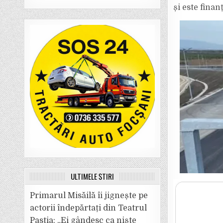
și este fina
ULTIMELE ȘTIRI
Primarul Misăilă îi jignește pe
actorii îndepărtați din Teatrul
Pastia: „Ei gândesc ca niște