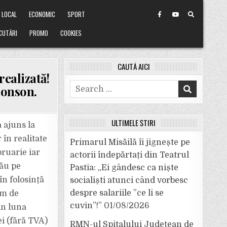
LOCAL
ECONOMIC
SPORT
CUTĂRI
PROMO
COOKIES
CAUTĂ AICI
realizată!
Search
ronson.
for:
ULTIMELE ȘTIRI
a ajuns la
în realitate
Primarul Misăilă îi jignește pe
bruarie iar
actorii îndepărtați din Teatrul
cău pe
Pastia: „Ei gândesc ca niște
în folosință
socialiști atunci când vorbesc
despre salariile ”ce li se
km de
cuvin”!”
01/08/2026
in luna
ei (fără TVA)
RMN-ul Spitalului Județean de