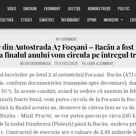
Ă
VIDEO
EMISIUNI
EVENIMENT
JUSTIȚIE
ADMINISTRAȚIE
POLITIC
CULTURĂ
STRĂZI
SĂNĂTATE
ÎNVĂȚĂMÂNT
OPINII
ANUNȚURI
EXE
POSTED
EVENIMENT
IN
 din Autostrada A7 Focșani – Bacău a fost 
a finalul anului vom circula pe întregul t
ON
EDITIEDEVRANCEA
07/02/2025
LEAVE A COMMENT
JUMĂTATE
DIN
AUTOSTRADA
 al lucrărilor pe lotul 2 al autostrăzii Focșani- Bacău (A7) 
A7
FOCȘANI
ie, conform documentelor transmise spre decontare), dar 
–
BACĂU
 50 %. În aceste condiții, având în vedere că suntem în fe
A
FOST
unță foarte bună, vom putea circula de la Focșani la Ba
REALIZATĂ!
PÂNĂ
LA
nă la finalul acestui an, deoarece în câteva luni se va da 
FINALUL
ANULUI
 Buzău – Mizil. Practic, se vor putea parcurge circa 240 
VOM
CIRCULA
de la nodul Dumbrava (Ploiești) până la Bacău, undeva pr
PE
ÎNTREGUL
c. Contractul de execuție are o valoare de 2,48 miliarde l
TRONSON.