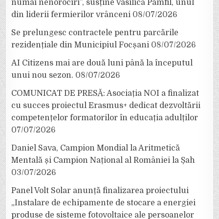
numai nenorociri”, susține Vasilică Pamfil, unul
din liderii fermierilor vrânceni
08/07/2026
Se prelungesc contractele pentru parcările
rezidențiale din Municipiul Focșani
08/07/2026
AI Citizens mai are două luni până la începutul
unui nou sezon.
08/07/2026
COMUNICAT DE PRESĂ: Asociația NOI a finalizat
cu succes proiectul Erasmus+ dedicat dezvoltării
competențelor formatorilor în educația adulților
07/07/2026
Daniel Sava, Campion Mondial la Aritmetică
Mentală și Campion Național al României la Șah
03/07/2026
Panel Volt Solar anunță finalizarea proiectului
„Instalare de echipamente de stocare a energiei
produse de sisteme fotovoltaice ale persoanelor