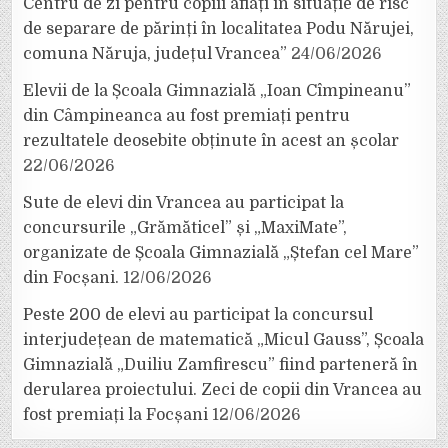
Centru de zi pentru copiii aflați în situație de risc
de separare de părinți în localitatea Podu Nărujei,
comuna Năruja, județul Vrancea”
24/06/2026
Elevii de la Școala Gimnazială „Ioan Cîmpineanu”
din Câmpineanca au fost premiați pentru
rezultatele deosebite obținute în acest an școlar
22/06/2026
Sute de elevi din Vrancea au participat la
concursurile „Grămăticel” și „MaxiMate”,
organizate de Școala Gimnazială „Ștefan cel Mare”
din Focșani.
12/06/2026
Peste 200 de elevi au participat la concursul
interjudețean de matematică „Micul Gauss”, Școala
Gimnazială „Duiliu Zamfirescu” fiind parteneră în
derularea proiectului. Zeci de copii din Vrancea au
fost premiați la Focșani
12/06/2026