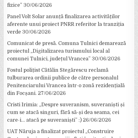
fizice”
30/06/2026
Panel Volt Solar anunță finalizarea activităților
aferente unui proiect PNRR referitor la tranziția
verde
30/06/2026
Comunicat de presă. Comuna Tulnici demarează
proiectul „Digitalizarea turismului local al
comunei Tulnici, județul Vrancea”
30/06/2026
Fostul polițist Cătălin Stegărescu reclamă
tulburarea ordinii publice de către personalul
Penitenciarului Vrancea într-o zonă rezidențială
din Focșani.
27/06/2026
Cristi Irimia: „Despre suveranism, suveraniști și
cum se atacă singuri, fără să-și dea seama, cei
care-i… atacă pe suveraniști” :)
26/06/2026
UAT Năruja a finalizat proiectul „Construire