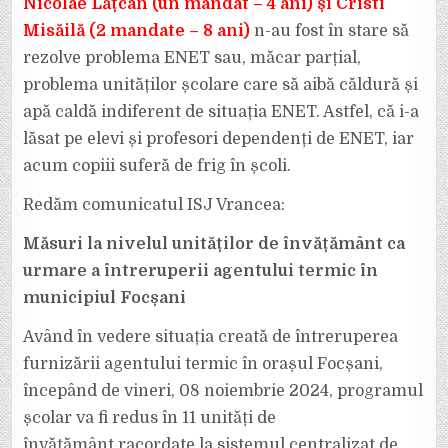
Nicolae Lățcan (un mandat – 4 ani) și Cristi
Misăilă (2 mandate – 8 ani)
n-au fost în stare să
rezolve problema ENET sau, măcar parțial,
problema unităților școlare care să aibă căldură și
apă caldă indiferent de situația ENET. Astfel, că i-a
lăsat pe elevi și profesori dependenți de ENET, iar
acum copiii suferă de frig în școli.
Redăm comunicatul ISJ Vrancea:
Măsuri la nivelul unităților de învățământ ca
urmare a întreruperii agentului termic în
municipiul Focșani
Având în vedere situația creată de întreruperea
furnizării agentului termic în orașul Focșani,
începând de vineri, 08 noiembrie 2024, programul
școlar va fi redus în 11 unități de
învățământ racordate la sistemul centralizat de