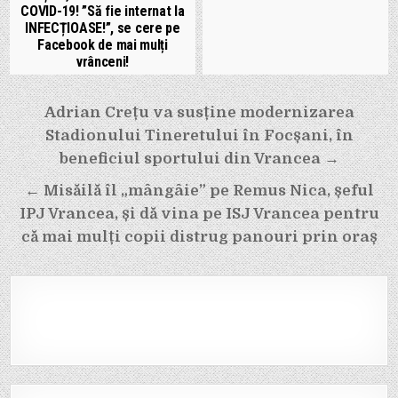
COVID-19! ”Să fie internat la
INFECȚIOASE!”, se cere pe
Facebook de mai mulți
vrânceni!
Navigare
Adrian Crețu va susține modernizarea
în
Stadionului Tineretului în Focșani, în
articole
beneficiul sportului din Vrancea →
← Misăilă îl „mângâie” pe Remus Nica, șeful
IPJ Vrancea, și dă vina pe ISJ Vrancea pentru
că mai mulți copii distrug panouri prin oraș