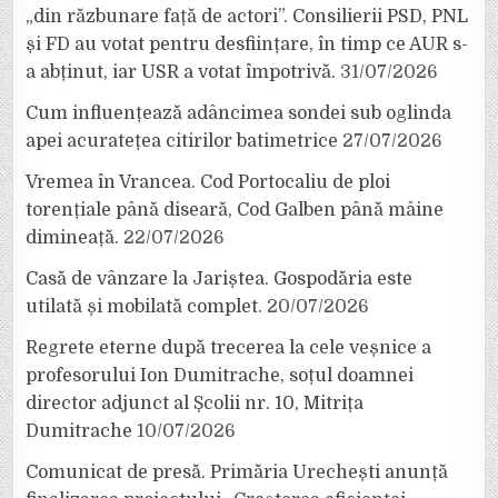
„din răzbunare față de actori”. Consilierii PSD, PNL
și FD au votat pentru desființare, în timp ce AUR s-
a abținut, iar USR a votat împotrivă.
31/07/2026
Cum influențează adâncimea sondei sub oglinda
apei acuratețea citirilor batimetrice
27/07/2026
Vremea în Vrancea. Cod Portocaliu de ploi
torențiale până diseară, Cod Galben până mâine
dimineață.
22/07/2026
Casă de vânzare la Jariștea. Gospodăria este
utilată și mobilată complet.
20/07/2026
Regrete eterne după trecerea la cele veșnice a
profesorului Ion Dumitrache, soțul doamnei
director adjunct al Școlii nr. 10, Mitrița
Dumitrache
10/07/2026
Comunicat de presă. Primăria Urechești anunță