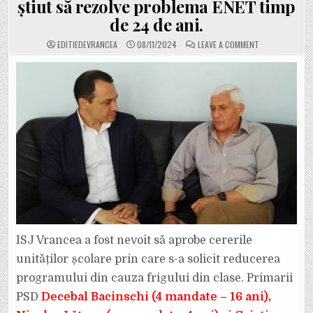
știut să rezolve problema ENET timp
de 24 de ani.
ON
EDITIEDEVRANCEA
08/11/2024
LEAVE A COMMENT
ISJ
VRANCEA
A
APROBAT
CERERILE
ȘCOLILOR
ȘI
LICEELOR
CARE
AU
CERUT
PROGRAM
MAI
SCURT
PENTRU
CĂ
BACINSCHI,
LĂȚCAN
ȘI
MISĂILĂ
N-
AU
ȘTIUT
ISJ Vrancea a fost nevoit să aprobe cererile
SĂ
REZOLVE
unităților școlare prin care s-a solicit reducerea
PROBLEMA
ENET
programului din cauza frigului din clase. Primarii
TIMP
DE
24
PSD
Decebal Bacinschi (4 mandate – 16 ani),
DE
ANI.