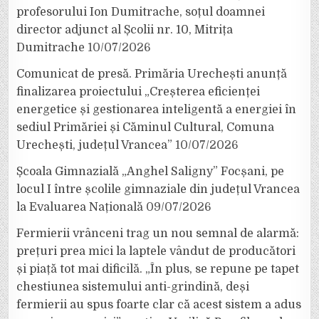
profesorului Ion Dumitrache, soțul doamnei
director adjunct al Școlii nr. 10, Mitrița
Dumitrache
10/07/2026
Comunicat de presă. Primăria Urechești anunță
finalizarea proiectului „Creșterea eficienței
energetice și gestionarea inteligentă a energiei în
sediul Primăriei și Căminul Cultural, Comuna
Urechești, județul Vrancea”
10/07/2026
Școala Gimnazială „Anghel Saligny” Focșani, pe
locul I între școlile gimnaziale din județul Vrancea
la Evaluarea Națională
09/07/2026
Fermierii vrânceni trag un nou semnal de alarmă:
prețuri prea mici la laptele vândut de producători
și piață tot mai dificilă. „În plus, se repune pe tapet
chestiunea sistemului anti-grindină, deși
fermierii au spus foarte clar că acest sistem a adus