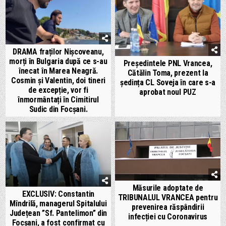
DRAMA fraților Nișcoveanu,
morți în Bulgaria după ce s-au
Președintele PNL Vrancea,
înecat în Marea Neagră.
Cătălin Toma, prezent la
Cosmin și Valentin, doi tineri
ședința CL Soveja în care s-a
de excepție, vor fi
aprobat noul PUZ
înmormântați în Cimitirul
Sudic din Focșani.
Măsurile adoptate de
EXCLUSIV: Constantin
TRIBUNALUL VRANCEA pentru
Mîndrilă, managerul Spitalului
prevenirea răspândirii
Județean ”Sf. Pantelimon” din
infecției cu Coronavirus
Focșani, a fost confirmat cu