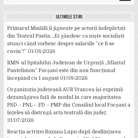
for:
ULTIMELE ȘTIRI
Primarul Misăilă îi jignește pe actorii îndepărtați
din Teatrul Pastia: „Ei gândesc ca niște socialiști
atunci când vorbesc despre salariile ”ce li se
cuvin”!”
01/08/2026
RMN-ul Spitalului Județean de Urgență „Sfântul
Pantelimon” Focșani este din nou funcțional
începând cu 1 august
01/08/2026
Organizația județeană AUR Vrancea își exprimă
dezamăgirea față de modul în care majoritatea
PSD – PNL – FD – PMP din Consiliul local Focșani a
înțeles să distrugă arta teatrală din județ.
31/07/2026
Reacția actriței Roxana Lupu după desființarea