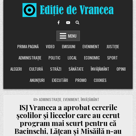
Skip
to
content
MENU
PRIMA PAGINĂ
VIDEO
EMISIUNI
EVENIMENT
JUSTIȚIE
ADMINISTRAȚIE
POLITIC
LOCAL
ECONOMIC
SPORT
ALEGERI
CULTURĂ
STRĂZI
SĂNĂTATE
ÎNVĂȚĂMÂNT
OPINII
ANUNȚURI
EXECUTĂRI
PROMO
COOKIES
POSTED
ADMINISTRAȚIE
,
EVENIMENT
,
ÎNVĂȚĂMÂNT
IN
ISJ Vrancea a aprobat cererile
școlilor și liceelor care au cerut
program mai scurt pentru că
Bacinschi, Lățcan și Misăilă n-au