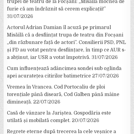
trupei de teatru de la Focșani: „Misăilă mocnea de
furie că am îndrăznit să cerem explicații!”
31/07/2026
Actorul Adrian Damian îl acuză pe primarul
Misăilă că a desființat trupa de teatru din Focșani
„din răzbunare față de actori”. Consilierii PSD, PNL
și FD au votat pentru desființare, în timp ce AUR s-
a abținut, iar USR a votat împotrivă.
31/07/2026
Cum influențează adâncimea sondei sub oglinda
apei acuratețea citirilor batimetrice
27/07/2026
Vremea în Vrancea. Cod Portocaliu de ploi
torențiale până diseară, Cod Galben până mâine
dimineață.
22/07/2026
Casă de vânzare la Jariștea. Gospodăria este
utilată și mobilată complet.
20/07/2026
Regrete eterne după trecerea la cele veșnice a