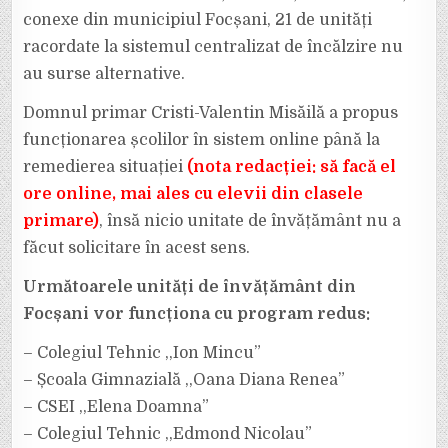
conexe din municipiul Focșani, 21 de unități
racordate la sistemul centralizat de încălzire nu
au surse alternative.
Domnul primar Cristi-Valentin Misăilă a propus
funcționarea școlilor în sistem online până la
remedierea situației
(nota redacției: să facă el
ore online, mai ales cu elevii din clasele
primare)
, însă nicio unitate de învățământ nu a
făcut solicitare în acest sens.
Următoarele unități de învățământ din
Focșani vor funcționa cu program redus:
– Colegiul Tehnic ,,Ion Mincu”
– Școala Gimnazială ,,Oana Diana Renea”
– CSEI ,,Elena Doamna”
– Colegiul Tehnic ,,Edmond Nicolau”