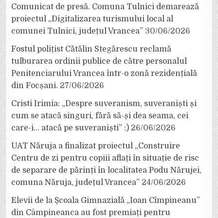
Comunicat de presă. Comuna Tulnici demarează
proiectul „Digitalizarea turismului local al
comunei Tulnici, județul Vrancea”
30/06/2026
Fostul polițist Cătălin Stegărescu reclamă
tulburarea ordinii publice de către personalul
Penitenciarului Vrancea într-o zonă rezidențială
din Focșani.
27/06/2026
Cristi Irimia: „Despre suveranism, suveraniști și
cum se atacă singuri, fără să-și dea seama, cei
care-i… atacă pe suveraniști” :)
26/06/2026
UAT Năruja a finalizat proiectul „Construire
Centru de zi pentru copiii aflați în situație de risc
de separare de părinți în localitatea Podu Nărujei,
comuna Năruja, județul Vrancea”
24/06/2026
Elevii de la Școala Gimnazială „Ioan Cîmpineanu”
din Câmpineanca au fost premiați pentru