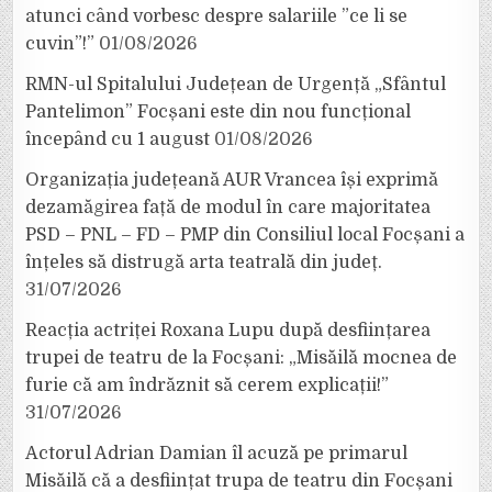
atunci când vorbesc despre salariile ”ce li se
cuvin”!”
01/08/2026
RMN-ul Spitalului Județean de Urgență „Sfântul
Pantelimon” Focșani este din nou funcțional
începând cu 1 august
01/08/2026
Organizația județeană AUR Vrancea își exprimă
dezamăgirea față de modul în care majoritatea
PSD – PNL – FD – PMP din Consiliul local Focșani a
înțeles să distrugă arta teatrală din județ.
31/07/2026
Reacția actriței Roxana Lupu după desființarea
trupei de teatru de la Focșani: „Misăilă mocnea de
furie că am îndrăznit să cerem explicații!”
31/07/2026
Actorul Adrian Damian îl acuză pe primarul
Misăilă că a desființat trupa de teatru din Focșani