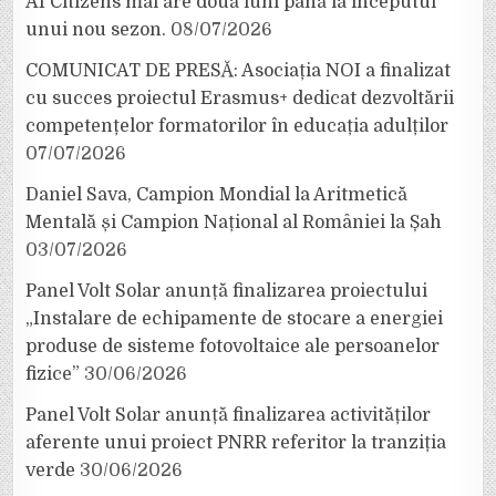
AI Citizens mai are două luni până la începutul
unui nou sezon.
08/07/2026
COMUNICAT DE PRESĂ: Asociația NOI a finalizat
cu succes proiectul Erasmus+ dedicat dezvoltării
competențelor formatorilor în educația adulților
07/07/2026
Daniel Sava, Campion Mondial la Aritmetică
Mentală și Campion Național al României la Șah
03/07/2026
Panel Volt Solar anunță finalizarea proiectului
„Instalare de echipamente de stocare a energiei
produse de sisteme fotovoltaice ale persoanelor
fizice”
30/06/2026
Panel Volt Solar anunță finalizarea activităților
aferente unui proiect PNRR referitor la tranziția
verde
30/06/2026