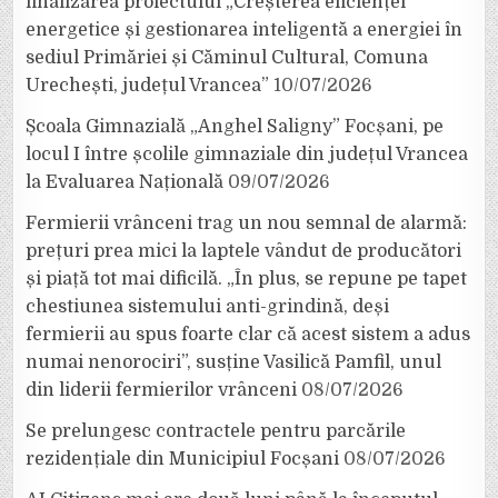
finalizarea proiectului „Creșterea eficienței
energetice și gestionarea inteligentă a energiei în
sediul Primăriei și Căminul Cultural, Comuna
Urechești, județul Vrancea”
10/07/2026
Școala Gimnazială „Anghel Saligny” Focșani, pe
locul I între școlile gimnaziale din județul Vrancea
la Evaluarea Națională
09/07/2026
Fermierii vrânceni trag un nou semnal de alarmă:
prețuri prea mici la laptele vândut de producători
și piață tot mai dificilă. „În plus, se repune pe tapet
chestiunea sistemului anti-grindină, deși
fermierii au spus foarte clar că acest sistem a adus
numai nenorociri”, susține Vasilică Pamfil, unul
din liderii fermierilor vrânceni
08/07/2026
Se prelungesc contractele pentru parcările
rezidențiale din Municipiul Focșani
08/07/2026