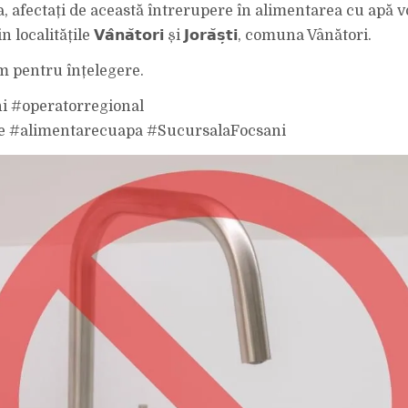
 afectați de această întrerupere în alimentarea cu apă vor
 localitățile 𝗩𝗮̂𝗻𝗮̆𝘁𝗼𝗿𝗶 și 𝗝𝗼𝗿𝗮̆𝘀̦𝘁𝗶, comuna Vânători.
 pentru înțelegere.
 #operatorregional
e #alimentarecuapa #SucursalaFocsani