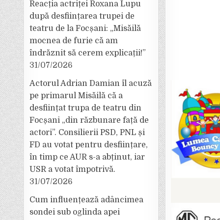
Reacția actriței Roxana Lupu
după desființarea trupei de
teatru de la Focșani: „Misăilă
mocnea de furie că am
îndrăznit să cerem explicații!”
31/07/2026
Actorul Adrian Damian îl acuză
pe primarul Misăilă că a
desființat trupa de teatru din
Focșani „din răzbunare față de
actori”. Consilierii PSD, PNL și
FD au votat pentru desființare,
în timp ce AUR s-a abținut, iar
USR a votat împotrivă.
31/07/2026
Cum influențează adâncimea
sondei sub oglinda apei