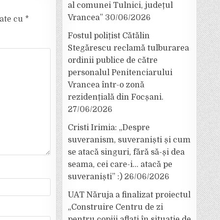
al comunei Tulnici, județul
Vrancea”
30/06/2026
cate cu
*
Fostul polițist Cătălin
Stegărescu reclamă tulburarea
ordinii publice de către
personalul Penitenciarului
Vrancea într-o zonă
rezidențială din Focșani.
27/06/2026
Cristi Irimia: „Despre
suveranism, suveraniști și cum
se atacă singuri, fără să-și dea
seama, cei care-i… atacă pe
suveraniști” :)
26/06/2026
UAT Năruja a finalizat proiectul
„Construire Centru de zi
pentru copiii aflați în situație de