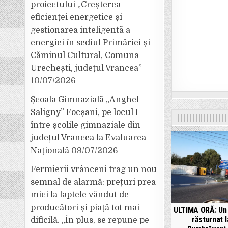
proiectului „Creșterea
eficienței energetice și
gestionarea inteligentă a
energiei în sediul Primăriei și
Căminul Cultural, Comuna
Urechești, județul Vrancea”
10/07/2026
Școala Gimnazială „Anghel
Saligny” Focșani, pe locul I
între școlile gimnaziale din
județul Vrancea la Evaluarea
Națională
09/07/2026
Fermierii vrânceni trag un nou
semnal de alarmă: prețuri prea
mici la laptele vândut de
producători și piață tot mai
ULTIMA ORĂ: Un 
răsturnat l
dificilă. „În plus, se repune pe