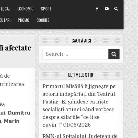
LOCAL
ECONOMIC
SPORT
CUTĂRI
PROMO
COOKIES
CAUTĂ AICI
i afectate
Search
for:
ULTIMELE ȘTIRI
că de
ă furnizarea
Primarul Misăilă îi jignește pe
actorii îndepărtați din Teatrul
Pastia: „Ei gândesc ca niște
𝘃;
socialiști atunci când vorbesc
𝗹𝘂𝗶, 𝗗𝘂𝗺𝗶𝘁𝗿𝘂
despre salariile ”ce li se
𝘂, 𝗠𝗮𝗿𝗶𝗻
cuvin”!”
01/08/2026
RMN-ul Spitalului Județean de