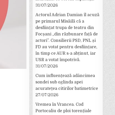
31/07/2026
Actorul Adrian Damian îl acuză
pe primarul Misăilă că a
desființat trupa de teatru din
Focșani „din răzbunare față de
actori”. Consilierii PSD, PNL și
FD au votat pentru desființare,
în timp ce AUR s-a abținut, iar
USR a votat împotrivă.
31/07/2026
Cum influențează adâncimea
sondei sub oglinda apei
acuratețea citirilor batimetrice
27/07/2026
Vremea în Vrancea. Cod
Portocaliu de ploi torențiale