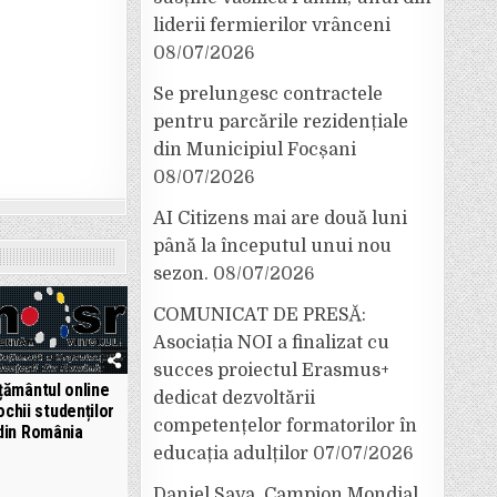
liderii fermierilor vrânceni
08/07/2026
Se prelungesc contractele
pentru parcările rezidențiale
din Municipiul Focșani
08/07/2026
AI Citizens mai are două luni
până la începutul unui nou
sezon.
08/07/2026
COMUNICAT DE PRESĂ:
Asociația NOI a finalizat cu
succes proiectul Erasmus+
țământul online
dedicat dezvoltării
ochii studenților
competențelor formatorilor în
din România
educația adulților
07/07/2026
Daniel Sava, Campion Mondial