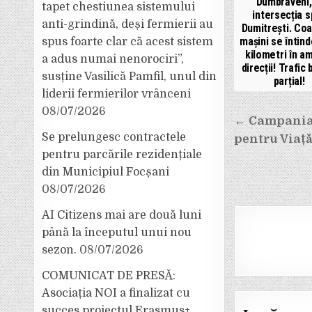
Dumbrăveni,
tapet chestiunea sistemului
intersecția s
anti-grindină, deși fermierii au
Dumitrești. Co
mașini se întind
spus foarte clar că acest sistem
kilometri în a
a adus numai nenorociri”,
direcții! Trafic 
susține Vasilică Pamfil, unul din
parțial!
liderii fermierilor vrânceni
08/07/2026
Navigar
← Campania 
în
Se prelungesc contractele
pentru Viață
articole
pentru parcările rezidențiale
din Municipiul Focșani
08/07/2026
AI Citizens mai are două luni
până la începutul unui nou
sezon.
08/07/2026
COMUNICAT DE PRESĂ:
Asociația NOI a finalizat cu
succes proiectul Erasmus+