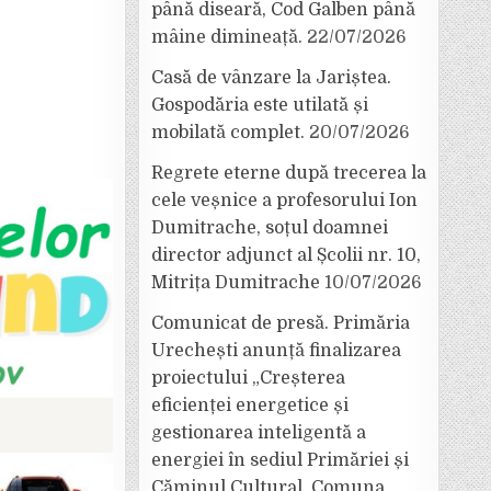
până diseară, Cod Galben până
mâine dimineață.
22/07/2026
Casă de vânzare la Jariștea.
Gospodăria este utilată și
mobilată complet.
20/07/2026
Regrete eterne după trecerea la
cele veșnice a profesorului Ion
Dumitrache, soțul doamnei
director adjunct al Școlii nr. 10,
Mitrița Dumitrache
10/07/2026
Comunicat de presă. Primăria
Urechești anunță finalizarea
proiectului „Creșterea
eficienței energetice și
gestionarea inteligentă a
energiei în sediul Primăriei și
Căminul Cultural, Comuna