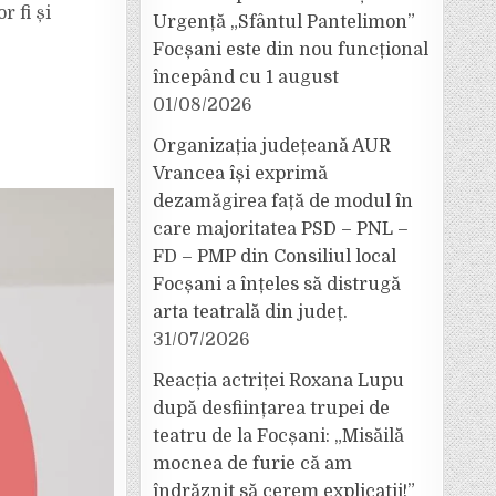
 fi și
Urgență „Sfântul Pantelimon”
Focșani este din nou funcțional
începând cu 1 august
01/08/2026
Organizația județeană AUR
Vrancea își exprimă
dezamăgirea față de modul în
care majoritatea PSD – PNL –
FD – PMP din Consiliul local
Focșani a înțeles să distrugă
arta teatrală din județ.
31/07/2026
Reacția actriței Roxana Lupu
după desființarea trupei de
teatru de la Focșani: „Misăilă
mocnea de furie că am
îndrăznit să cerem explicații!”