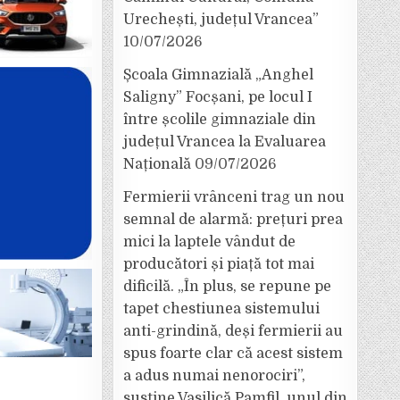
Urechești, județul Vrancea”
10/07/2026
Școala Gimnazială „Anghel
Saligny” Focșani, pe locul I
între școlile gimnaziale din
județul Vrancea la Evaluarea
Națională
09/07/2026
Fermierii vrânceni trag un nou
semnal de alarmă: prețuri prea
mici la laptele vândut de
producători și piață tot mai
dificilă. „În plus, se repune pe
tapet chestiunea sistemului
anti-grindină, deși fermierii au
spus foarte clar că acest sistem
a adus numai nenorociri”,
susține Vasilică Pamfil, unul din