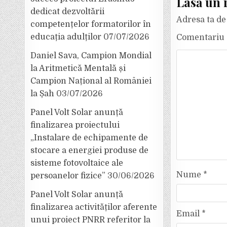
Lasă un 
dedicat dezvoltării
Adresa ta de 
competențelor formatorilor în
educația adulților
07/07/2026
Comentariu
Daniel Sava, Campion Mondial
la Aritmetică Mentală și
Campion Național al României
la Șah
03/07/2026
Panel Volt Solar anunță
finalizarea proiectului
„Instalare de echipamente de
stocare a energiei produse de
sisteme fotovoltaice ale
Nume
*
persoanelor fizice”
30/06/2026
Panel Volt Solar anunță
finalizarea activităților aferente
Email
*
unui proiect PNRR referitor la