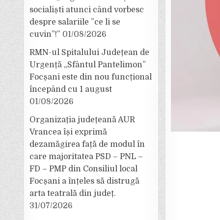
socialiști atunci când vorbesc
despre salariile ”ce li se
cuvin”!”
01/08/2026
RMN-ul Spitalului Județean de
Urgență „Sfântul Pantelimon”
Focșani este din nou funcțional
începând cu 1 august
01/08/2026
Organizația județeană AUR
Vrancea își exprimă
dezamăgirea față de modul în
care majoritatea PSD – PNL –
FD – PMP din Consiliul local
Focșani a înțeles să distrugă
arta teatrală din județ.
31/07/2026