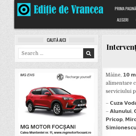
Skip
PRIMA PAGIN
to
content
ALEGERI
CAUTĂ AICI
Intervenț
Search
for:
Mâine, 𝟭𝟬 
alimentare cu 
serviciului p
– 𝗖𝘂𝘇𝗮 𝗩𝗼𝗱𝗮̆, 
– 𝗔𝗹𝘂𝗻𝘂𝗹𝘂𝗶, 𝗖
𝗣𝗿𝗶𝗰𝗼𝗽, 𝗠𝗶𝗿
𝗦𝗶𝗺𝗶𝗼𝗻𝗲𝘀𝗰