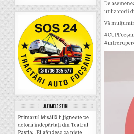
De asemenea,
utilizatorii din
Vă mulțumim
#CUPFocșani
#întreruper
ULTIMELE ȘTIRI
Primarul Misăilă îi jignește pe
actorii îndepărtați din Teatrul
Pastia: „Ei gândesc ca niște