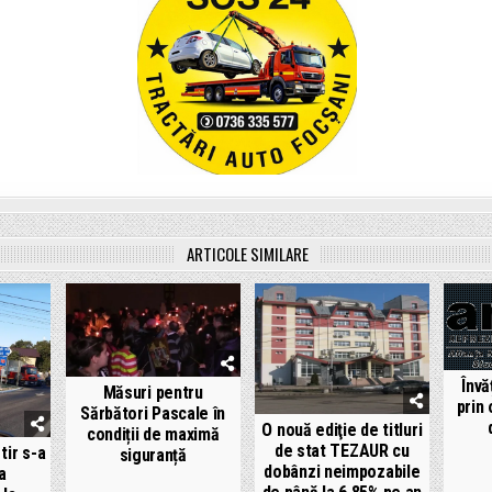
ARTICOLE SIMILARE
Învă
Măsuri pentru
prin 
Sărbători Pascale în
O nouă ediţie de titluri
condiții de maximă
de stat TEZAUR cu
tir s-a
siguranță
dobânzi neimpozabile
a