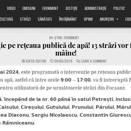
Ă
VIDEO
EMISIUNI
EVENIMENT
JUSTIȚIE
ADMINISTRAȚIE
POLITIC
CULTURĂ
STRĂZI
SĂNĂTATE
ÎNVĂȚĂMÂNT
OPINII
ANUNȚURI
EXE
POSTED
ȘTIRI
,
EVENIMENT
IN
ie pe rețeaua publică de apă! 13 străzi vor f
mâine!
ON
EDITIE EDITOR
09/05/2024
LEAVE A COMMENT
INTERVENȚIE
PE
REȚEAUA
𝗮𝗶 𝟮𝟬𝟮𝟰, este programată o intervenție pe rețeaua publi
PUBLICĂ
DE
apă, astfel că între orele 𝟵:𝟬𝟬 – 𝟭𝟳:𝟬𝟬, va fi întrerupt
APĂ!
13
entru utilizatorii de pe următoarele străzi din Focșani:
STRĂZI
VOR
FI
𝗶̂𝗻𝗰𝗲𝗽𝗮̂𝗻𝗱 𝗱𝗲 𝗹𝗮 𝗻𝗿. 𝟲𝟬 𝗽𝗮̂𝗻𝗮̆ 𝗶̂𝗻 𝘀𝗮𝘁𝘂𝗹 𝗣𝗲𝘁𝗿𝗲𝘀̦𝘁𝗶, 𝗶𝗻𝗰𝗹𝘂𝘀
AFECTATE
MÂINE!
𝗮𝗶𝘀𝘂𝗹𝘂𝗶, 𝗖𝗶𝗿𝗲𝘀̦𝘂𝗹𝘂𝗶, 𝗚𝘂𝘁𝘂𝗶𝘂𝗹𝘂𝗶, 𝗣𝗿𝘂𝗻𝘂𝗹𝘂𝗶, 𝗣𝗮̆𝗿𝘂𝗹𝘂𝗶, 𝗠𝗮̆𝗿𝘂
𝗰𝗲𝗮 𝗗𝗶𝗮𝗰𝗼𝗻𝘂, 𝗦𝗲𝗿𝗴𝗶𝘂 𝗡𝗶𝗰𝗼𝗹𝗮𝗲𝘀𝗰𝘂, 𝗖𝗼𝗻𝘀𝘁𝗮𝗻𝘁𝗶𝗻 𝗚𝗶𝘂𝗿𝗲𝘀𝗰
-𝗥𝗮̂𝗺𝗻𝗶𝗰𝗲𝗮𝗻𝘂.