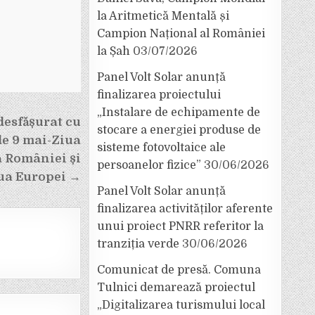
la Aritmetică Mentală și
Campion Național al României
la Șah
03/07/2026
Panel Volt Solar anunță
finalizarea proiectului
„Instalare de echipamente de
desfășurat cu
stocare a energiei produse de
de 9 mai-Ziua
sisteme fotovoltaice ale
a României și
persoanelor fizice”
30/06/2026
ua Europei →
Panel Volt Solar anunță
finalizarea activităților aferente
unui proiect PNRR referitor la
tranziția verde
30/06/2026
Comunicat de presă. Comuna
Tulnici demarează proiectul
„Digitalizarea turismului local