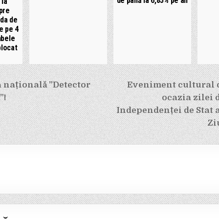
de până la 6,85% pe an
 la
pre
ada de
e pe 4
mbele
blocat
e
națională ”Detector
Eveniment cultural 
”!
ocazia zilei 
Independenței de Stat 
Zi