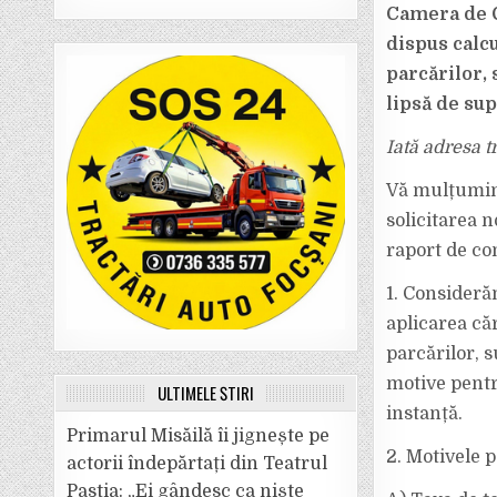
Camera de C
dispus calc
parcărilor, 
lipsă de sup
Iată adresa 
Vă mulțumim 
solicitarea 
raport de co
1. Consideră
aplicarea căr
parcărilor, s
motive pentru
ULTIMELE ȘTIRI
instanță.
Primarul Misăilă îi jignește pe
2. Motivele p
actorii îndepărtați din Teatrul
Pastia: „Ei gândesc ca niște