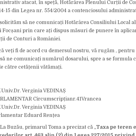
istrativ atacat, în speță, Hotărârea Plenului Curții de Co
 14-15 din Legea nr. 554/2004 a contenciosului administrat
 solicităm să ne comunicați Hotărârea Consiliului Local al
 Focșani prin care ați dispus măsuri de punere în aplicar
ții de Conturi a României.
că veți fi de acord cu demersul nostru, vă rugăm , pentru 
să ne comunicați numărul dosarului, spre a se formula 
e către cetățenii vătămați.
.Univ.Dr. Verginia VEDINAȘ
RLAMENTAR Circumscripțianr.41Vrancea
.Univ.Dr. Verginia VEDINAȘ
arlamentar Eduard Rențea
 La Buzău, primarul Toma a precizat că „
Taxa pe teren e
vederilor art. 463 alin (2) din Legea 227/2015 privind