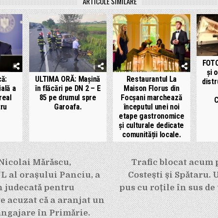
ARTICOLE SIMILARE
FOTO
și 
că:
ULTIMA ORĂ: Mașină
Restaurantul La
distr
ială a
în flăcări pe DN 2 – E
Maison Florus din
real
85 pe drumul spre
Focșani marchează
C
ru
Garoafa.
începutul unei noi
etape gastronomice
și culturale dedicate
comunității locale.
e
Nicolai Mărăscu,
Trafic blocat acum p
 al orașului Panciu, a
Costești și Spătaru. 
în judecată pentru
pus cu roțile în sus de
te acuzat că a aranjat un
ngajare în Primărie.