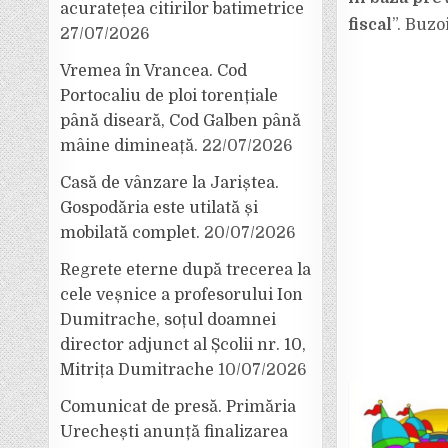
acuratețea citirilor batimetrice
fiscal
”. Buzo
27/07/2026
Vremea în Vrancea. Cod
Portocaliu de ploi torențiale
până diseară, Cod Galben până
mâine dimineață.
22/07/2026
Casă de vânzare la Jariștea.
Gospodăria este utilată și
mobilată complet.
20/07/2026
Regrete eterne după trecerea la
cele veșnice a profesorului Ion
Dumitrache, soțul doamnei
director adjunct al Școlii nr. 10,
Mitrița Dumitrache
10/07/2026
Comunicat de presă. Primăria
Urechești anunță finalizarea