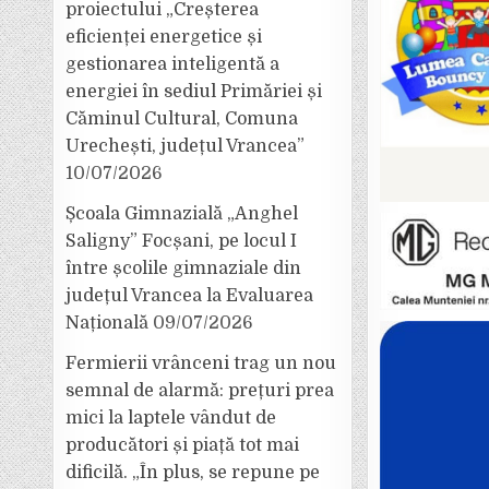
proiectului „Creșterea
eficienței energetice și
gestionarea inteligentă a
energiei în sediul Primăriei și
Căminul Cultural, Comuna
Urechești, județul Vrancea”
10/07/2026
Școala Gimnazială „Anghel
Saligny” Focșani, pe locul I
între școlile gimnaziale din
județul Vrancea la Evaluarea
Națională
09/07/2026
Fermierii vrânceni trag un nou
semnal de alarmă: prețuri prea
mici la laptele vândut de
producători și piață tot mai
dificilă. „În plus, se repune pe