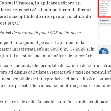
CETĂȚENILOR
onturi Vrancea, în aplicarea cărora ați
TAXA
PE
ularea retroactivă a taxei pe terenul aferent
LOCUL
DE
PARCARE.
sunt susceptibile de interpretări și chiar de
„NEFIIND
PREVĂZUTĂ
ort legal.
”
ÎN
CONTRACT
(TAXA),
trimisă de doamna deputat SOS de Vrancea:
EA
NU
POATE
pentru răspunsul pe care l-ați întocmit la
FI
IMPUTABILĂ
CETĂȚENILOR”.
noastră înregistrată sub nr.66976/23.07.2025 și în
nținutul acestuia, facem următoarele precizări:
m că recomandările formulate de Camera de Conturi Vran
ora ați dispus calcularea retroactivă a taxei pe terenul a
unt susceptibile de interpretări și chiar de lipsă de suport
 care, probabil, le-a atacat și instituția pe care o conduce
entru care le calificăm astfel sunt, în esență, următoarele