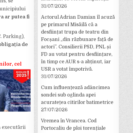
ns, se
31/07/2026
unicipiului
a ar putea fi
Actorul Adrian Damian îl acuză
pe primarul Misăilă că a
desființat trupa de teatru din
. Parking),
Focșani „din răzbunare față de
obligația de
actori”. Consilierii PSD, PNL și
FD au votat pentru desființare,
în timp ce AUR s-a abținut, iar
ilor, cel
USR a votat împotrivă.
31/07/2026
Cum influențează adâncimea
sondei sub oglinda apei
acuratețea citirilor batimetrice
27/07/2026
Vremea în Vrancea. Cod
 executării
Portocaliu de ploi torențiale