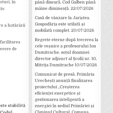
nturi, în
până diseară, Cod Galben până
mâine dimineață.
22/07/2026
iv.
Casă de vânzare la Jariștea.
Gospodăria este utilată și
e a hotărârii
mobilată complet.
20/07/2026
Regrete eterne după trecerea la
facilitarea
cele veșnice a profesorului Ion
cerere de
Dumitrache, soțul doamnei
director adjunct al Școlii nr. 10,
Mitrița Dumitrache
10/07/2026
Comunicat de presă. Primăria
Urechești anunță finalizarea
proiectului „Creșterea
eficienței energetice și
gestionarea inteligentă a
ste stabilită
energiei în sediul Primăriei și
Căminul Cultural, Comuna
 Codul