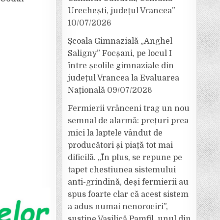
Urechești, județul Vrancea”
10/07/2026
Școala Gimnazială „Anghel
Saligny” Focșani, pe locul I
între școlile gimnaziale din
județul Vrancea la Evaluarea
Națională
09/07/2026
Fermierii vrânceni trag un nou
semnal de alarmă: prețuri prea
mici la laptele vândut de
producători și piață tot mai
dificilă. „În plus, se repune pe
tapet chestiunea sistemului
anti-grindină, deși fermierii au
spus foarte clar că acest sistem
a adus numai nenorociri”,
susține Vasilică Pamfil, unul din