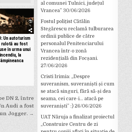
al comunei Tulnici, județul
Vrancea”
30/06/2026
Fostul polițist Cătălin
Stegărescu reclamă tulburarea
ordinii publice de către
: Un autoturism
o rulotă au fost
personalul Penitenciarului
use în urma unui
Vrancea într-o zonă
incendiu, la
rezidențială din Focșani.
âmpineanca
27/06/2026
Cristi Irimia: „Despre
suveranism, suveraniști și cum
se atacă singuri, fără să-și dea
e DN 2, între
seama, cei care-i… atacă pe
Un Audi a fost
suveraniști” :)
26/06/2026
 un Jogger. →
UAT Năruja a finalizat proiectul
„Construire Centru de zi
pentru copiii aflați în situație de