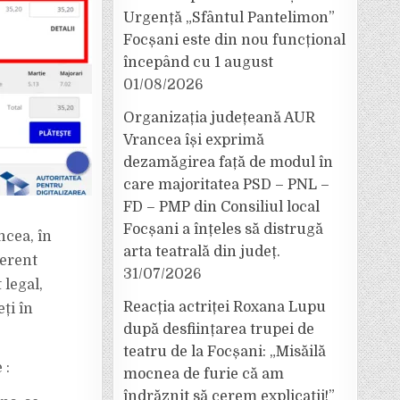
Urgență „Sfântul Pantelimon”
Focșani este din nou funcțional
începând cu 1 august
01/08/2026
Organizația județeană AUR
Vrancea își exprimă
dezamăgirea față de modul în
care majoritatea PSD – PNL –
FD – PMP din Consiliul local
Focșani a înțeles să distrugă
cea, în
arta teatrală din județ.
ferent
31/07/2026
 legal,
Reacția actriței Roxana Lupu
ți în
după desființarea trupei de
teatru de la Focșani: „Misăilă
 :
mocnea de furie că am
îndrăznit să cerem explicații!”