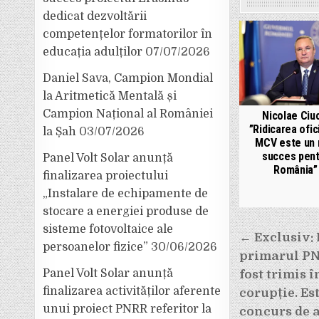
dedicat dezvoltării
competențelor formatorilor în
educația adulților
07/07/2026
Daniel Sava, Campion Mondial
la Aritmetică Mentală și
Campion Național al României
Nicolae Ciu
”Ridicarea ofic
la Șah
03/07/2026
MCV este un 
succes pent
Panel Volt Solar anunță
România”
finalizarea proiectului
„Instalare de echipamente de
stocare a energiei produse de
sisteme fotovoltaice ale
Navigar
← Exclusiv: 
persoanelor fizice”
30/06/2026
în
primarul PNL
articole
Panel Volt Solar anunță
fost trimis 
finalizarea activităților aferente
corupție. Es
unui proiect PNRR referitor la
concurs de a