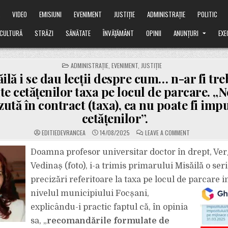
Ă
VIDEO
EMISIUNI
EVENIMENT
JUSTIȚIE
ADMINISTRAȚIE
POLITIC
CULTURĂ
STRĂZI
SĂNĂTATE
ÎNVĂȚĂMÂNT
OPINII
ANUNȚURI
EXE
POSTED
ADMINISTRAȚIE
,
EVENIMENT
,
JUSTIȚIE
IN
ilă i se dau lecții despre cum… n-ar fi treb
e cetățenilor taxa pe locul de parcare. „N
ută în contract (taxa), ea nu poate fi imp
cetățenilor”.
ON
EDITIEDEVRANCEA
14/08/2025
LEAVE A COMMENT
LUI
MISĂILĂ
I
Doamna profesor universitar doctor în drept, Ver
SE
DAU
Vedinaș (foto), i-a trimis primarului Misăilă o ser
LECȚII
DESPRE
precizări referitoare la taxa pe locul de parcare in
CUM…
N-
nivelul municipiului Focșani,
AR
FI
TREBUIT
explicându-i practic faptul că, în opinia
SĂ
LE
sa, „
recomandările formulate de
IMPUTE