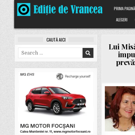
Skip
PRIMA PAGIN
to
content
ALEGERI
CAUTĂ AICI
Lui Misă
Search
imput
for:
prevăz