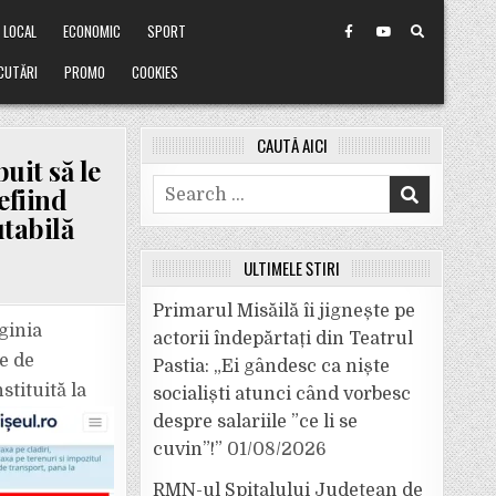
LOCAL
ECONOMIC
SPORT
CUTĂRI
PROMO
COOKIES
CAUTĂ AICI
uit să le
Search
efiind
for:
utabilă
ULTIMELE ȘTIRI
Primarul Misăilă îi jignește pe
ginia
actorii îndepărtați din Teatrul
ie de
Pastia: „Ei gândesc ca niște
stituită la
socialiști atunci când vorbesc
despre salariile ”ce li se
cuvin”!”
01/08/2026
RMN-ul Spitalului Județean de