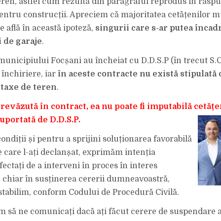
eren, astfel cum rezultă din paragraful reprodus în răspu
entru construcții. Apreciem că majoritatea cetățenilor m
 află în această ipoteză,
singurii care s-ar putea încadr
i de garaje
.
municipiului Focșani au încheiat cu D.D.S.P (în trecut S.C
 închiriere, iar
în aceste contracte nu există stipulată 
 taxe de teren
.
revăzută în contract, ea nu poate fi imputabilă cetățen
suportată de D.D.S.P.
condiții și pentru a sprijini soluționarea favorabilă
pe care l-ați declanșat, exprimăm intenția
fectați de a interveni în proces în interes
 chiar în susținerea cererii dumneavoastră,
tabilim, conform Codului de Procedură Civilă.
tăm să ne comunicați dacă ați făcut cerere de suspendare a