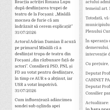
Reacția actriței Roxana Lupu
actului admin
după desființarea trupei de
temeiul art.
teatru de la Focșani: „Misăilă
Totodată, vă
mocnea de furie că am
municipiului
îndrăznit să cerem explicații!”
Plenului Cur
31/07/2026
În speranța 
Actorul Adrian Damian îl acuză
demersului, 
pe primarul Misăilă că a
desființat trupa de teatru din
intervenție d
Focșani „din răzbunare față de
Cu prețuire,
actori”. Consilierii PSD, PNL și
FD au votat pentru desființare,
Deputat Prof
în timp ce AUR s-a abținut, iar
CABINET PA
USR a votat împotrivă.
Deputat Prof
31/07/2026
Consilier p
Cum influențează adâncimea
Actualizare:
sondei sub oglinda apei
în baza pre