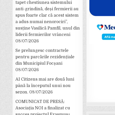
tapet chestiunea sistemului
anti-grindină, deși fermierii au
spus foarte clar că acest sistem
a adus numai nenorociri”,
susține Vasilică Pamfil, unul din
liderii fermierilor vrânceni
08/07/2026
Se prelungesc contractele
pentru parcările rezidențiale
din Municipiul Focșani
08/07/2026
AI Citizens mai are două luni
până la începutul unui nou
sezon.
08/07/2026
COMUNICAT DE PRESĂ:
Asociația NOI a finalizat cu
succes proiectul Erasmus+