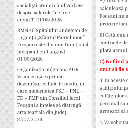
A) Taxa de t
socialiști atunci când vorbesc
calculează p
despre salariile ”ce li se
Focșani nu se
cuvin”!”
01/08/2026
proprietari
RMN-ul Spitalului Județean de
B) Cetățenii 
Urgență „Sfântul Pantelimon”
contracte de
Focșani este din nou funcțional
plată a unei
începând cu 1 august
01/08/2026
C) Nefiind p
mult să fie 
Organizația județeană AUR
Vrancea își exprimă
3. În aceste 
dezamăgirea față de modul în
a litigiului 
care majoritatea PSD – PNL –
cetățenilor a
FD – PMP din Consiliul local
personal sau
Focșani a înțeles să distrugă
urmează să s
arta teatrală din județ.
31/07/2026
4. Vă solici