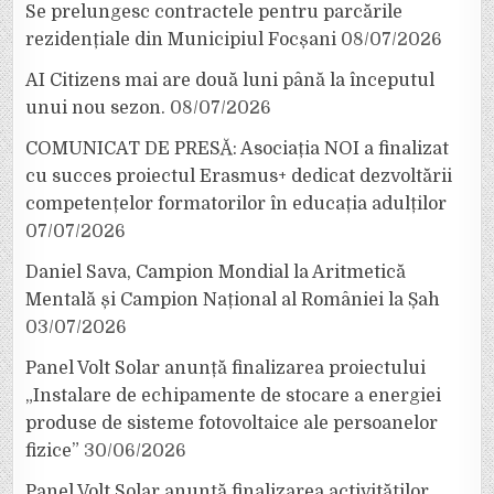
Se prelungesc contractele pentru parcările
rezidențiale din Municipiul Focșani
08/07/2026
AI Citizens mai are două luni până la începutul
unui nou sezon.
08/07/2026
COMUNICAT DE PRESĂ: Asociația NOI a finalizat
cu succes proiectul Erasmus+ dedicat dezvoltării
competențelor formatorilor în educația adulților
07/07/2026
Daniel Sava, Campion Mondial la Aritmetică
Mentală și Campion Național al României la Șah
03/07/2026
Panel Volt Solar anunță finalizarea proiectului
„Instalare de echipamente de stocare a energiei
produse de sisteme fotovoltaice ale persoanelor
fizice”
30/06/2026
Panel Volt Solar anunță finalizarea activităților