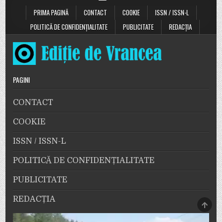
PRIMA PAGINĂ
CONTACT
COOKIE
ISSN / ISSN-L
POLITICĂ DE CONFIDENȚIALITATE
PUBLICITATE
REDACȚIA
PAGINI
CONTACT
COOKIE
ISSN / ISSN-L
POLITICĂ DE CONFIDENȚIALITATE
PUBLICITATE
REDACȚIA
SCRO
TO
TOP