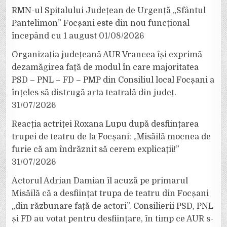
RMN-ul Spitalului Județean de Urgență „Sfântul
Pantelimon” Focșani este din nou funcțional
începând cu 1 august
01/08/2026
Organizația județeană AUR Vrancea își exprimă
dezamăgirea față de modul în care majoritatea
PSD – PNL – FD – PMP din Consiliul local Focșani a
înțeles să distrugă arta teatrală din județ.
31/07/2026
Reacția actriței Roxana Lupu după desființarea
trupei de teatru de la Focșani: „Misăilă mocnea de
furie că am îndrăznit să cerem explicații!”
31/07/2026
Actorul Adrian Damian îl acuză pe primarul
Misăilă că a desființat trupa de teatru din Focșani
„din răzbunare față de actori”. Consilierii PSD, PNL
și FD au votat pentru desființare, în timp ce AUR s-