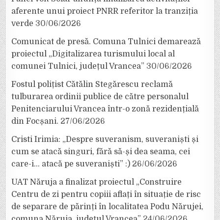
aferente unui proiect PNRR referitor la tranziția
verde
30/06/2026
Comunicat de presă. Comuna Tulnici demarează
proiectul „Digitalizarea turismului local al
comunei Tulnici, județul Vrancea”
30/06/2026
Fostul polițist Cătălin Stegărescu reclamă
tulburarea ordinii publice de către personalul
Penitenciarului Vrancea într-o zonă rezidențială
din Focșani.
27/06/2026
Cristi Irimia: „Despre suveranism, suveraniști și
cum se atacă singuri, fără să-și dea seama, cei
care-i… atacă pe suveraniști” :)
26/06/2026
UAT Năruja a finalizat proiectul „Construire
Centru de zi pentru copiii aflați în situație de risc
de separare de părinți în localitatea Podu Nărujei,
comuna Năruja, județul Vrancea”
24/06/2026