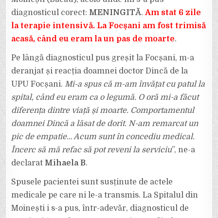
diagnosticul corect:
MENINGITĂ
.
Am stat 6 zile
la terapie intensivă. La Focșani am fost trimisă
acasă, când eu eram la un pas de moarte
.
Pe lângă diagnosticul pus greșit la Focșani, m-a
deranjat și reacția doamnei doctor Dincă de la
UPU Focșani.
Mi-a spus că m-am învățat cu patul la
spital, când eu eram ca o legumă. O oră mi-a făcut
diferența dintre viață și moarte. Comportamentul
doamnei Dincă a lăsat de dorit. N-am remarcat un
pic de empatie… Acum sunt în concediu medical.
Încerc să mă refac să pot reveni la serviciu
”, ne-a
declarat
Mihaela B
.
Spusele pacientei sunt susținute de actele
medicale pe care ni le-a transmis. La Spitalul din
Moinești i s-a pus, într-adevăr, diagnosticul de