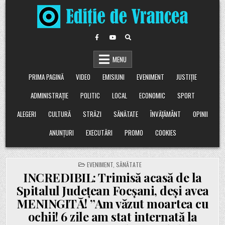
Skip
to
content
MENU
PRIMA PAGINĂ
VIDEO
EMISIUNI
EVENIMENT
JUSTIȚIE
ADMINISTRAȚIE
POLITIC
LOCAL
ECONOMIC
SPORT
ALEGERI
CULTURĂ
STRĂZI
SĂNĂTATE
ÎNVĂȚĂMÂNT
OPINII
ANUNȚURI
EXECUTĂRI
PROMO
COOKIES
POSTED
EVENIMENT
,
SĂNĂTATE
IN
INCREDIBIL: Trimisă acasă de la
Spitalul Județean Focșani, deși avea
MENINGITĂ! ”Am văzut moartea cu
ochii! 6 zile am stat internată la