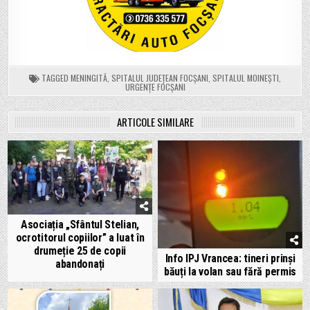
TAGGED
MENINGITĂ
,
SPITALUL JUDEȚEAN FOCȘANI
,
SPITALUL MOINEȘTI
,
URGENȚE FOCȘANI
ARTICOLE SIMILARE
Asociația „Sfântul Stelian,
ocrotitorul copiilor” a luat în
drumeție 25 de copii
Info IPJ Vrancea: tineri prinși
abandonați
băuți la volan sau fără permis