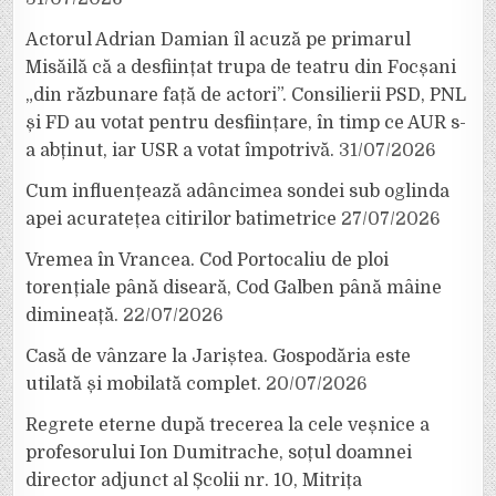
Actorul Adrian Damian îl acuză pe primarul
Misăilă că a desființat trupa de teatru din Focșani
„din răzbunare față de actori”. Consilierii PSD, PNL
și FD au votat pentru desființare, în timp ce AUR s-
a abținut, iar USR a votat împotrivă.
31/07/2026
Cum influențează adâncimea sondei sub oglinda
apei acuratețea citirilor batimetrice
27/07/2026
Vremea în Vrancea. Cod Portocaliu de ploi
torențiale până diseară, Cod Galben până mâine
dimineață.
22/07/2026
Casă de vânzare la Jariștea. Gospodăria este
utilată și mobilată complet.
20/07/2026
Regrete eterne după trecerea la cele veșnice a
profesorului Ion Dumitrache, soțul doamnei
director adjunct al Școlii nr. 10, Mitrița