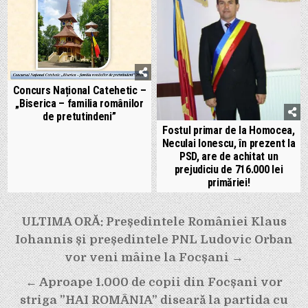
Concurs Național Catehetic –
„Biserica – familia românilor
de pretutindeni”
Fostul primar de la Homocea,
Neculai Ionescu, în prezent la
PSD, are de achitat un
prejudiciu de 716.000 lei
primăriei!
Navigare
ULTIMA ORĂ: Președintele României Klaus
în
Iohannis și președintele PNL Ludovic Orban
articole
vor veni mâine la Focșani →
← Aproape 1.000 de copii din Focșani vor
striga ”HAI ROMÂNIA” diseară la partida cu