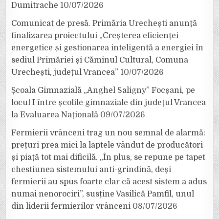
Dumitrache
10/07/2026
Comunicat de presă. Primăria Urechești anunță
finalizarea proiectului „Creșterea eficienței
energetice și gestionarea inteligentă a energiei în
sediul Primăriei și Căminul Cultural, Comuna
Urechești, județul Vrancea”
10/07/2026
Școala Gimnazială „Anghel Saligny” Focșani, pe
locul I între școlile gimnaziale din județul Vrancea
la Evaluarea Națională
09/07/2026
Fermierii vrânceni trag un nou semnal de alarmă:
prețuri prea mici la laptele vândut de producători
și piață tot mai dificilă. „În plus, se repune pe tapet
chestiunea sistemului anti-grindină, deși
fermierii au spus foarte clar că acest sistem a adus
numai nenorociri”, susține Vasilică Pamfil, unul
din liderii fermierilor vrânceni
08/07/2026