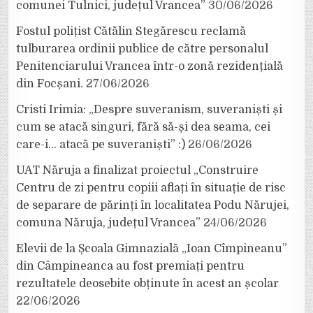
comunei Tulnici, județul Vrancea”
30/06/2026
Fostul polițist Cătălin Stegărescu reclamă
tulburarea ordinii publice de către personalul
Penitenciarului Vrancea într-o zonă rezidențială
din Focșani.
27/06/2026
Cristi Irimia: „Despre suveranism, suveraniști și
cum se atacă singuri, fără să-și dea seama, cei
care-i… atacă pe suveraniști” :)
26/06/2026
UAT Năruja a finalizat proiectul „Construire
Centru de zi pentru copiii aflați în situație de risc
de separare de părinți în localitatea Podu Nărujei,
comuna Năruja, județul Vrancea”
24/06/2026
Elevii de la Școala Gimnazială „Ioan Cîmpineanu”
din Câmpineanca au fost premiați pentru
rezultatele deosebite obținute în acest an școlar
22/06/2026