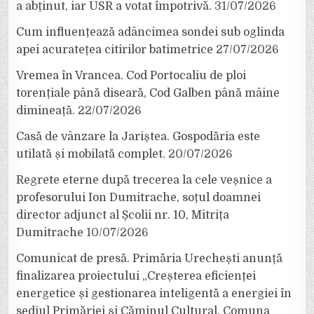
a abținut, iar USR a votat împotrivă.
31/07/2026
Cum influențează adâncimea sondei sub oglinda
apei acuratețea citirilor batimetrice
27/07/2026
Vremea în Vrancea. Cod Portocaliu de ploi
torențiale până diseară, Cod Galben până mâine
dimineață.
22/07/2026
Casă de vânzare la Jariștea. Gospodăria este
utilată și mobilată complet.
20/07/2026
Regrete eterne după trecerea la cele veșnice a
profesorului Ion Dumitrache, soțul doamnei
director adjunct al Școlii nr. 10, Mitrița
Dumitrache
10/07/2026
Comunicat de presă. Primăria Urechești anunță
finalizarea proiectului „Creșterea eficienței
energetice și gestionarea inteligentă a energiei în
sediul Primăriei și Căminul Cultural, Comuna