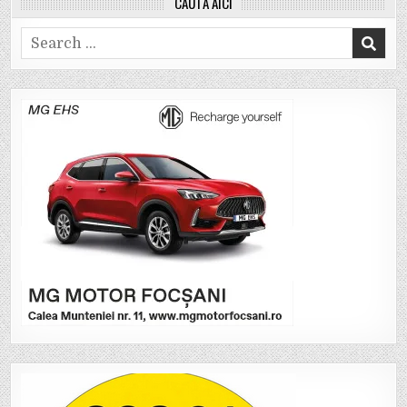
CAUTĂ AICI
Search
for: