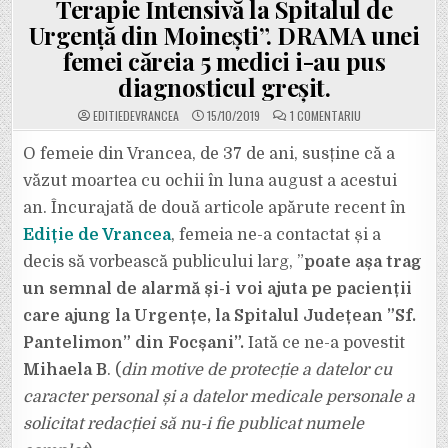
Terapie Intensivă la Spitalul de
Urgență din Moinești”. DRAMA unei
femei căreia 5 medici i-au pus
diagnosticul greșit.
LA
EDITIEDEVRANCEA
15/10/2019
1 COMENTARIU
INCREDIBIL:
TRIMISĂ
ACASĂ
O femeie din Vrancea, de 37 de ani, susține că a
DE
LA
văzut moartea cu ochii în luna august a acestui
SPITALUL
JUDEȚEAN
an. Încurajată de două articole apărute recent în
FOCȘANI,
DEȘI
Ediție de Vrancea
, femeia ne-a contactat și a
AVEA
MENINGITĂ!
”AM
decis să vorbească publicului larg, ”
poate așa trag
VĂZUT
MOARTEA
un semnal de alarmă și-i voi ajuta pe pacienții
CU
OCHII!
care ajung la Urgențe, la Spitalul Județean ”Sf.
6
ZILE
Pantelimon” din Focșani”.
Iată ce ne-a povestit
AM
STAT
INTERNATĂ
Mihaela B
. (
din motive de protecție a datelor cu
LA
TERAPIE
caracter personal și a datelor medicale personale a
INTENSIVĂ
LA
solicitat redacției să nu-i fie publicat numele
SPITALUL
DE