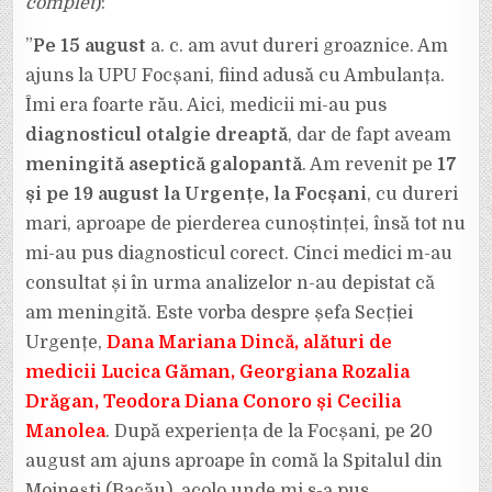
complet
):
URGENȚĂ
DIN
MOINEȘTI”.
DRAMA
”
Pe 15 august
a. c. am avut dureri groaznice. Am
UNEI
FEMEI
ajuns la UPU Focșani, fiind adusă cu Ambulanța.
CĂREIA
5
Îmi era foarte rău. Aici, medicii mi-au pus
MEDICI
I-
diagnosticul otalgie dreaptă
, dar de fapt aveam
AU
PUS
DIAGNOSTICUL
meningită aseptică galopantă
. Am revenit pe
17
GREȘIT.
și pe 19 august la Urgențe, la Focșani
, cu dureri
mari, aproape de pierderea cunoștinței, însă tot nu
mi-au pus diagnosticul corect. Cinci medici m-au
consultat și în urma analizelor n-au depistat că
am meningită. Este vorba despre șefa Secției
Urgențe,
Dana Mariana Dincă, alături de
medicii Lucica Găman, Georgiana Rozalia
Drăgan, Teodora Diana Conoro și Cecilia
Manolea
. După experiența de la Focșani, pe 20
august am ajuns aproape în comă la Spitalul din
Moinești (Bacău), acolo unde mi s-a pus