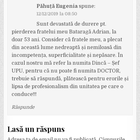
Păhuță Eugenia
spune:
12/12/2019 la 08:50
Sunt devastată de durere pt.
pierderea fratelui meu Bataragă Adrian, la
doar 53 ani. Consider că fratele meu, a plecat
din această lume nedreaptă și nemiloasă din
incompetența, superficialitate și nepăsare. În
cazul nostru mă refer la numita Dincă – Șef
UPU, pentru că nu poate fi numita DOCTOR,
trebuie să răspundă, plătească pentru erorile și
lipsa de profesionalism din unitatea pe care o
conduce!!!
Răspunde
Lasă un răspuns
Adresa ta de email nu va fi publicată.
Câmpurile