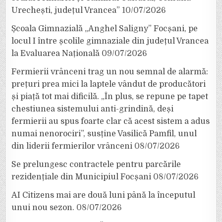
Urechești, județul Vrancea”
10/07/2026
Școala Gimnazială „Anghel Saligny” Focșani, pe
locul I între școlile gimnaziale din județul Vrancea
la Evaluarea Națională
09/07/2026
Fermierii vrânceni trag un nou semnal de alarmă:
prețuri prea mici la laptele vândut de producători
și piață tot mai dificilă. „În plus, se repune pe tapet
chestiunea sistemului anti-grindină, deși
fermierii au spus foarte clar că acest sistem a adus
numai nenorociri”, susține Vasilică Pamfil, unul
din liderii fermierilor vrânceni
08/07/2026
Se prelungesc contractele pentru parcările
rezidențiale din Municipiul Focșani
08/07/2026
AI Citizens mai are două luni până la începutul
unui nou sezon.
08/07/2026