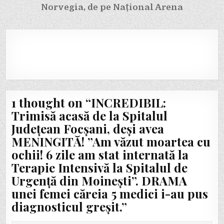
Norvegia, de pe Național Arena
1 thought on “
INCREDIBIL:
Trimisă acasă de la Spitalul
Județean Focșani, deși avea
MENINGITĂ! ”Am văzut moartea cu
ochii! 6 zile am stat internată la
Terapie Intensivă la Spitalul de
Urgență din Moinești”. DRAMA
unei femei căreia 5 medici i-au pus
diagnosticul greșit.
”