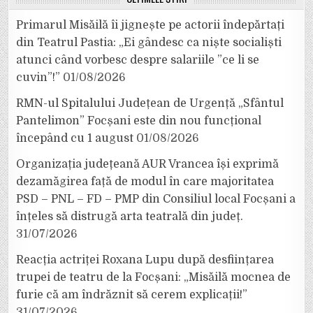
Primarul Misăilă îi jignește pe actorii îndepărtați
din Teatrul Pastia: „Ei gândesc ca niște socialiști
atunci când vorbesc despre salariile ”ce li se
cuvin”!”
01/08/2026
RMN-ul Spitalului Județean de Urgență „Sfântul
Pantelimon” Focșani este din nou funcțional
începând cu 1 august
01/08/2026
Organizația județeană AUR Vrancea își exprimă
dezamăgirea față de modul în care majoritatea
PSD – PNL – FD – PMP din Consiliul local Focșani a
înțeles să distrugă arta teatrală din județ.
31/07/2026
Reacția actriței Roxana Lupu după desființarea
trupei de teatru de la Focșani: „Misăilă mocnea de
furie că am îndrăznit să cerem explicații!”
31/07/2026